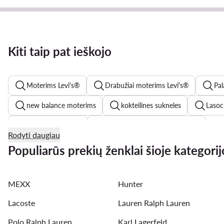
Kiti taip pat ieškojo
Moterims Levi's®
Drabužiai moterims Levi's®
Pal
new balance moterims
kokteilines sukneles
Lasoc
chalatai moterims
Reebok Classic batai moterims
Rodyti daugiau
vakarines sukneles
odinės striukės moterims
odin
Populiarūs prekių ženklai šioje kategorij
new balance 740
adidas batai
New Balance 327 
MEXX
Hunter
braletes
maudymosi kostiumeliai
Lacoste
Lauren Ralph Lauren
Polo Ralph Lauren
Karl Lagerfeld