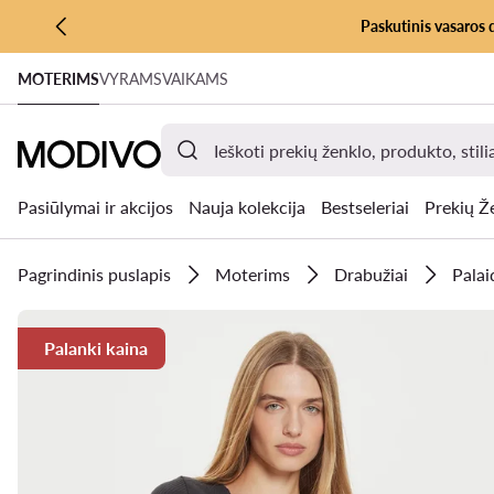
Paskutinis vasaros 
PEREITI PRIE PAGRINDINIO TURINIO
MOTERIMS
VYRAMS
VAIKAMS
PEREITI Į PAIEŠKĄ
Pasiūlymai ir akcijos
Nauja kolekcija
Bestseleriai
Prekių Ž
Pagrindinis puslapis
Moterims
Drabužiai
Palai
Palanki kaina