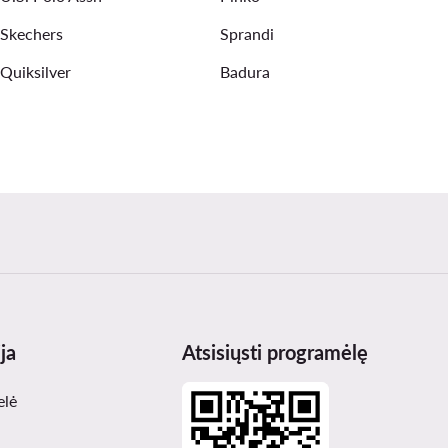
Skechers
Sprandi
Quiksilver
Badura
ja
Atsisiųsti programėlę
elė