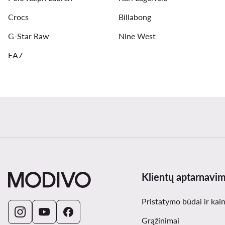
Crocs
Billabong
G-Star Raw
Nine West
EA7
Klientų aptarnavi
Pristatymo būdai ir kai
Grąžinimai