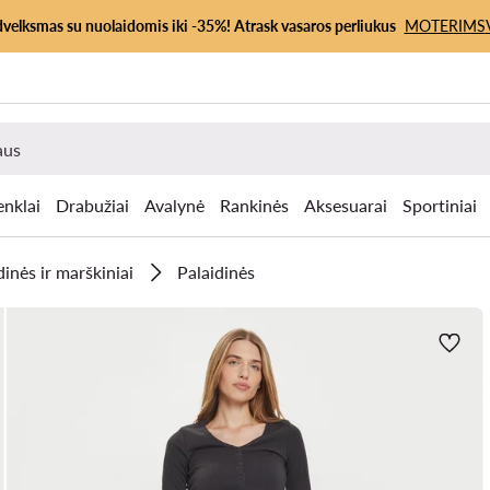
dvelksmas su nuolaidomis iki -35%! Atrask vasaros perliukus
MOTERIMS
enklai
Drabužiai
Avalynė
Rankinės
Aksesuarai
Sportiniai
dinės ir marškiniai
Palaidinės