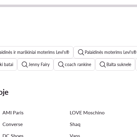
aidinės ir marškiniai moterims Levi's®
Palaidinės moterims Levi's®
ki batai
Jenny Fairy
coach rankine
Balta suknele
es kelnes
levis džinsai
new balance 1906
Kappa mo
oje
moterims
Juoda suknele
triumph liemenėlės
Vanden
AMI Paris
LOVE Moschino
Converse
Shaq
DC Shoes
Vans