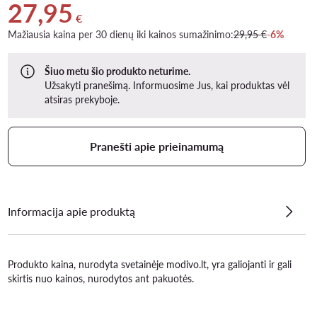
27,95
Dabartinė kaina 27,95 €
€
Mažiausia kaina per 30 dienų iki kainos sumažinimo:
29,95 €
-6%
Šiuo metu šio produkto neturime.
Užsakyti pranešimą. Informuosime Jus, kai produktas vėl
atsiras prekyboje.
Pranešti apie prieinamumą
Informacija apie produktą
Produkto kaina, nurodyta svetainėje modivo.lt, yra galiojanti ir gali
skirtis nuo kainos, nurodytos ant pakuotės.