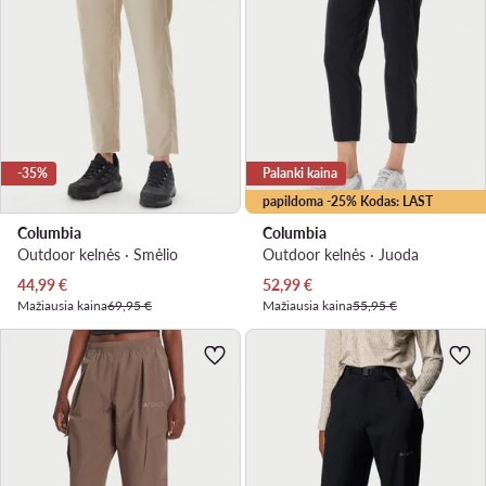
-35%
Palanki kaina
papildoma -25% Kodas: LAST
Columbia
Columbia
Outdoor kelnės · Smėlio
Outdoor kelnės · Juoda
Dabartinė kaina
Dabartinė kaina
44,99
€
52,99
€
Mažiausia kaina
69,95 €
Mažiausia kaina
55,95 €