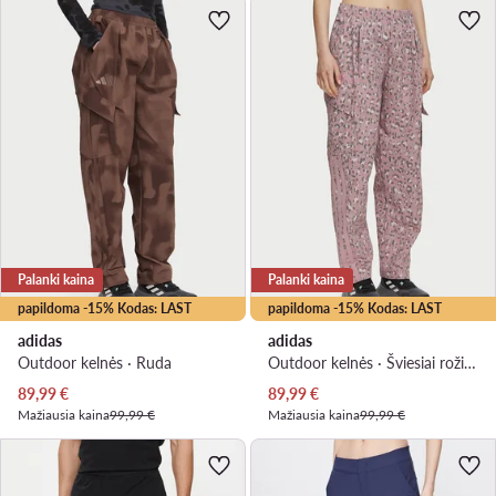
Palanki kaina
Palanki kaina
papildoma -15% Kodas: LAST
papildoma -15% Kodas: LAST
adidas
adidas
Outdoor kelnės · Ruda
Outdoor kelnės · Šviesiai rožinė
Dabartinė kaina
Dabartinė kaina
89,99
€
89,99
€
Mažiausia kaina
99,99 €
Mažiausia kaina
99,99 €