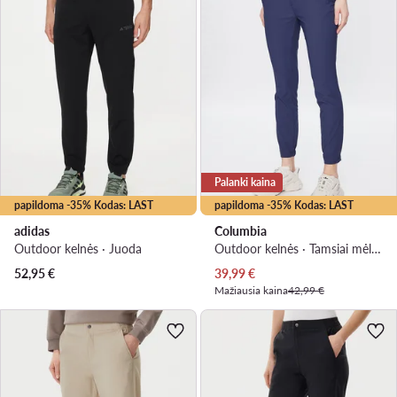
Palanki kaina
papildoma -35% Kodas: LAST
papildoma -35% Kodas: LAST
adidas
Columbia
Outdoor kelnės · Juoda
Outdoor kelnės · Tamsiai mėlyna
Dabartinė kaina
52,95
€
39,99
€
Mažiausia kaina
42,99 €