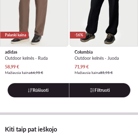
Palanki kaina
-16%
adidas
Columbia
Outdoor kelnės · Ruda
Outdoor kelnės · Juoda
Dabartinė kaina
Dabartinė kaina
58,99
€
71,99
€
Mažiausia kaina
64,95 €
Mažiausia kaina
85,95 €
Rūšiuoti
Filtruoti
Kiti taip pat ieškojo