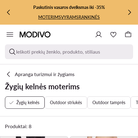
PEREITI PRIE PAGRINDINIO TURINIO
PEREITI Į PAIEŠKĄ
Paskutinis vasaros dvelksmas iki -35%
MOTERIMS
VYRAMS
RANKINĖS
Ieškoti prekių ženklo, produkto, stiliaus
Apranga turizmui ir žygiams
Žygių kelnės moterims
Žygių kelnės
Outdoor striukės
Outdoor tamprės
T
Produktai: 8