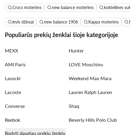
Crocs moterims
new balance moterims
kokteilines sukne
levis džinsai
new balance 1906
Kappa moterims
Ro
Populiarūs prekių ženklai šioje kategorijoje
MEXX
Hunter
AMI Paris
LOVE Moschino
Lasocki
Weekend Max Mara
Lacoste
Lauren Ralph Lauren
Converse
Shaq
Reebok
Beverly Hills Polo Club
Rodyti daugiau prekių ženklų