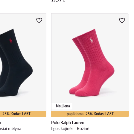
Naujiena
 -25% Kodas: LAST
papildoma -25% Kodas: LAST
n
Polo Ralph Lauren
amsiai mėlyna
Ilgos kojinės · Rožinė