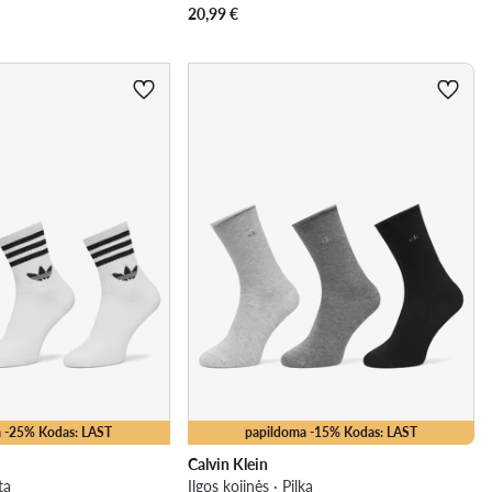
20,99
€
 -25% Kodas: LAST
papildoma -15% Kodas: LAST
Calvin Klein
ta
Ilgos kojinės · Pilka