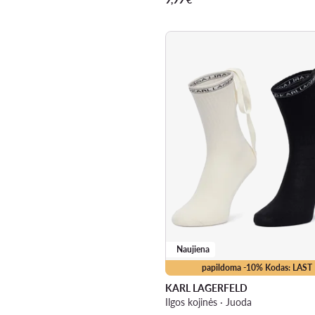
Naujiena
papildoma -10% Kodas: LAST
KARL LAGERFELD
Ilgos kojinės · Juoda