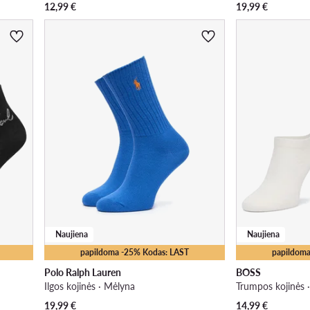
12,99
€
19,99
€
Naujiena
Naujiena
papildoma -25% Kodas: LAST
papildoma
Polo Ralph Lauren
BOSS
Ilgos kojinės · Mėlyna
Trumpos kojinės 
19,99
€
14,99
€