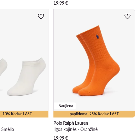
19,99
€
Naujiena
 -10% Kodas: LAST
papildoma -25% Kodas: LAST
Polo Ralph Lauren
· Smėlio
Ilgos kojinės · Oranžinė
19,99
€