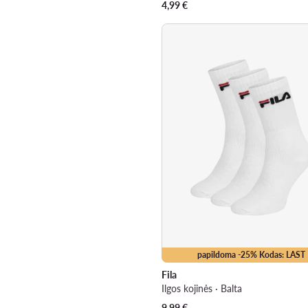
4,99
€
papildoma -25% Kodas: LAST
Fila
Ilgos kojinės · Balta
9,99
€