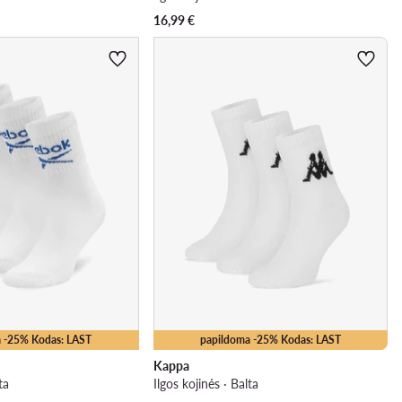
16,99
€
 -25% Kodas: LAST
papildoma -25% Kodas: LAST
Kappa
ta
Ilgos kojinės · Balta