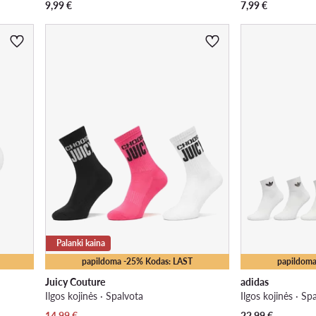
9,99
€
7,99
€
Palanki kaina
papildoma -25% Kodas: LAST
papildoma
Juicy Couture
adidas
Ilgos kojinės · Spalvota
Ilgos kojinės · Sp
Dabartinė kaina
14,99
€
22,99
€