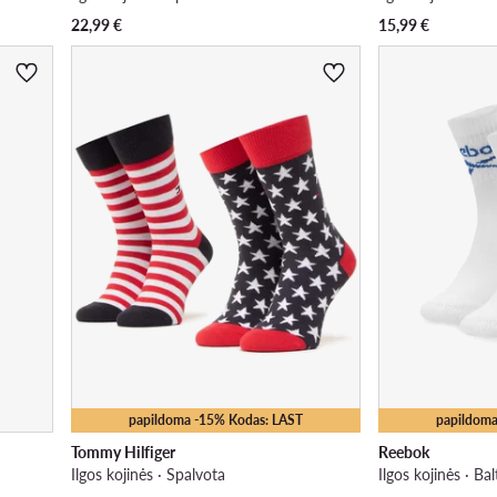
22,99
€
15,99
€
papildoma -15% Kodas: LAST
papildoma
Tommy Hilfiger
Reebok
Ilgos kojinės · Spalvota
Ilgos kojinės · Bal