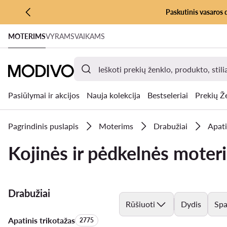
Paskutinis vasaros 
PEREITI PRIE PAGRINDINIO TURINIO
MOTERIMS
VYRAMS
VAIKAMS
PEREITI Į PAIEŠKĄ
Pasiūlymai ir akcijos
Nauja kolekcija
Bestseleriai
Prekių Ž
Pagrindinis puslapis
Moterims
Drabužiai
Apati
Kojinės ir pėdkelnės moter
Drabužiai
Rūšiuoti
Dydis
Spa
Apatinis trikotažas
Produktų skaičius:
2775