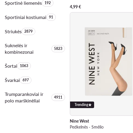
Sportinė liemenės
Produktų skaičius:
192
4,99
€
Sportiniai kostiumai
Produktų skaičius:
91
Striukės
Produktų skaičius:
2879
Suknelės ir
Produktų skaičius:
5823
kombinezonai
Šortai
Produktų skaičius:
1063
Švarkai
Produktų skaičius:
697
Trumparankoviai ir
Produktų skaičius:
4911
polo marškinėliai
Trending
Nine West
Pedkelnės · Smėlio