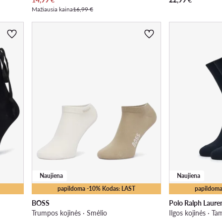
Mažiausia kaina
16,99 €
Naujiena
Naujiena
papildoma -10% Kodas: LAST
papildoma
BOSS
Polo Ralph Laure
Trumpos kojinės · Smėlio
Ilgos kojinės · T