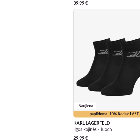
39,99
€
Naujiena
papildoma -10% Kodas: LAST
KARL LAGERFELD
Ilgos kojinės · Juoda
29,99
€