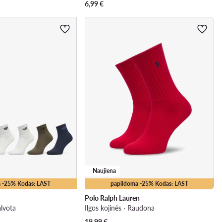
6,99
€
Naujiena
 -25% Kodas: LAST
papildoma -25% Kodas: LAST
Polo Ralph Lauren
alvota
Ilgos kojinės · Raudona
19,99
€