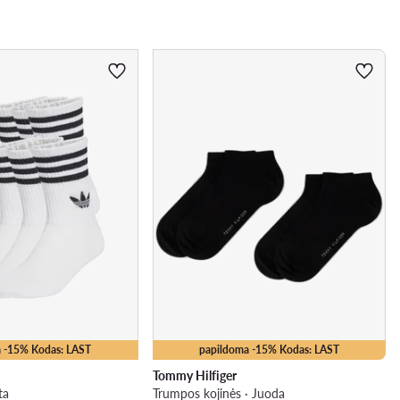
 -15% Kodas: LAST
papildoma -15% Kodas: LAST
Tommy Hilfiger
ta
Trumpos kojinės · Juoda