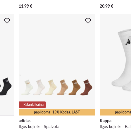
11,99
€
20,99
€
Palanki kaina
papildoma -15% Kodas: LAST
papildoma
adidas
Kappa
Ilgos kojinės · Spalvota
Ilgos kojinės · Bal