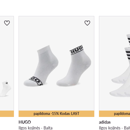
papildoma -15% Kodas: LAST
papildoma
HUGO
adidas
Ilgos kojinės · Balta
Ilgos kojinės · Bal