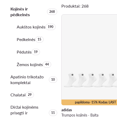
Produktai: 268
Kojinės ir
Produktų skaičius:
268
pėdkelnės
Aukštos kojinės
Produktų skaičius:
190
Pedkelnės
Produktų skaičius:
15
Pėdutės
Produktų skaičius:
19
Žemos kojinės
Produktų skaičius:
44
Apatinio trikotažo
Produktų skaičius:
10
komplektai
Chalatai
Produktų skaičius:
29
papildoma -15% Kodas: LAST
Diržai kojinėms
adidas
prisegti ir
Produktų skaičius:
11
Trumpos kojinės · Balta