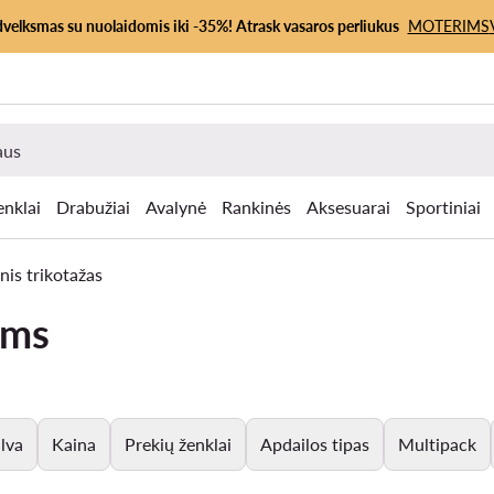
dvelksmas su nuolaidomis iki -35%! Atrask vasaros perliukus
MOTERIMS
enklai
Drabužiai
Avalynė
Rankinės
Aksesuarai
Sportiniai
nis trikotažas
ims
lva
Kaina
Prekių ženklai
Apdailos tipas
Multipack