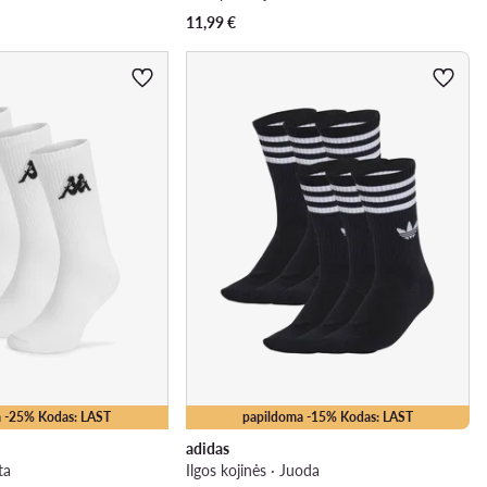
11,99
€
 -25% Kodas: LAST
papildoma -15% Kodas: LAST
adidas
ta
Ilgos kojinės · Juoda