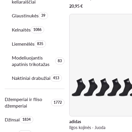
keliaraiščiai
20,95
€
Glaustinukės
Produktų skaičius:
39
Kelnaitės
Produktų skaičius:
1086
Liemenėlės
Produktų skaičius:
835
Modeliuojantis
Produktų skaičius:
83
apatinis trikotažas
Naktiniai drabužiai
Produktų skaičius:
413
Džemperiai ir fliso
Produktų skaičius:
1772
džemperiai
Džinsai
Produktų skaičius:
1834
adidas
Ilgos kojinės · Juoda