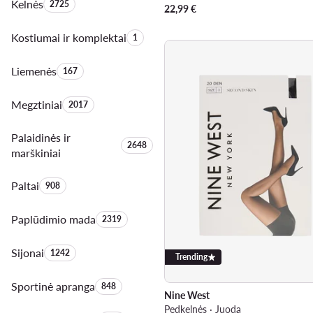
Kelnės
Produktų skaičius:
2725
22,99
€
Kostiumai ir komplektai
Produktų skaičius:
1
Liemenės
Produktų skaičius:
167
Megztiniai
Produktų skaičius:
2017
Palaidinės ir
Produktų skaičius:
2648
marškiniai
Paltai
Produktų skaičius:
908
Paplūdimio mada
Produktų skaičius:
2319
Sijonai
Produktų skaičius:
1242
Trending
Sportinė apranga
Produktų skaičius:
848
Nine West
Pedkelnės · Juoda