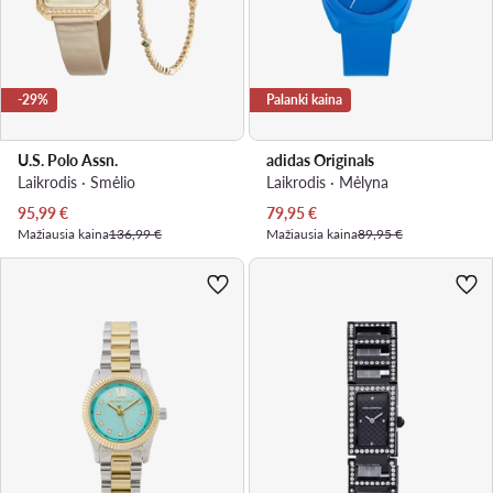
-29%
Palanki kaina
U.S. Polo Assn.
adidas Originals
Laikrodis · Smėlio
Laikrodis · Mėlyna
Dabartinė kaina
Dabartinė kaina
95,99
€
79,95
€
Mažiausia kaina
136,99 €
Mažiausia kaina
89,95 €