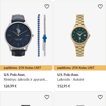
papildoma -25% Kodas: LAST
papildoma -25% Kodas: LAST
U.S. Polo Assn.
U.S. Polo Assn.
Rinkinys: laikrodis ir apyrankė · Tamsiai mėlyna
Laikrodis · Auksinė
126,99
€
112,95
€