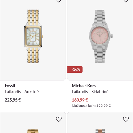
-16%
Fossil
Michael Kors
Laikrodis · Auksinė
Laikrodis · Sidabrinė
Dabartinė kaina
225,95
€
160,99
€
Mažiausia kaina
192,99 €