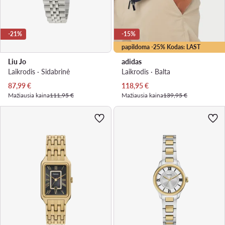
-21%
-15%
papildoma -25% Kodas: LAST
Liu Jo
adidas
Laikrodis · Sidabrinė
Laikrodis · Balta
Dabartinė kaina
Dabartinė kaina
87,99
€
118,95
€
Mažiausia kaina
111,95 €
Mažiausia kaina
139,95 €