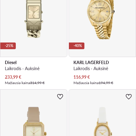
-25%
-40%
Diesel
KARL LAGERFELD
Laikrodis · Auksinė
Laikrodis · Auksinė
Dabartinė kaina
Dabartinė kaina
233,99
€
116,99
€
Mažiausia kaina
314,99 €
Mažiausia kaina
194,99 €