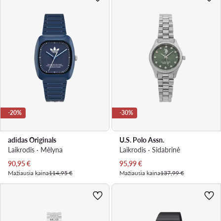
-20%
-30%
adidas Originals
U.S. Polo Assn.
Laikrodis · Mėlyna
Laikrodis · Sidabrinė
Dabartinė kaina
Dabartinė kaina
90,95
€
95,99
€
Mažiausia kaina
114,95 €
Mažiausia kaina
137,99 €