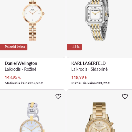
Palanki kaina
-41%
Daniel Wellington
KARL LAGERFELD
Laikrodis · Rožinė
Laikrodis · Sidabrinė
Dabartinė kaina
Dabartinė kaina
143,95
€
118,99
€
Mažiausia kaina
157,95 €
Mažiausia kaina
203,99 €