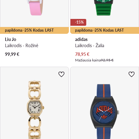
-15%
papildoma -25% Kodas: LAST
papildoma -25% Kodas: LAST
Liu Jo
adidas
Laikrodis · Rožinė
Laikrodis · Žalia
Dabartinė kaina
99,99
€
78,95
€
Mažiausia kaina
92,95 €