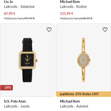
Liu Jo
Michael Kors
Laikrodis · Sidabrinė
Laikrodis · Rožinė
Dabartinė kaina
Dabartinė kaina
87,99
€
131,99
€
Mažiausia kaina
99,99 €
Mažiausia kaina
143,99 €
-29%
papildoma -25% Kodas: LAST
U.S. Polo Assn.
Michael Kors
Laikrodis · Juoda
Laikrodis · Auksinė