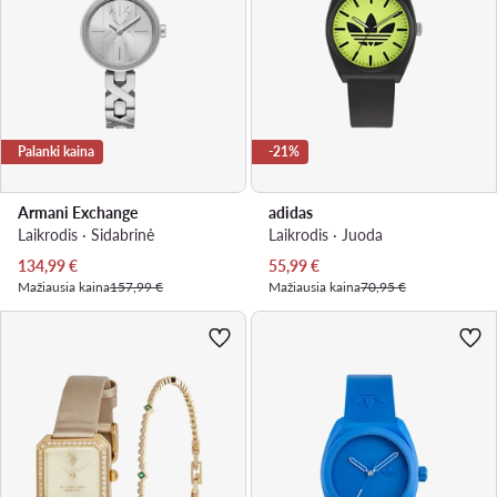
Palanki kaina
-21%
Armani Exchange
adidas
Laikrodis · Sidabrinė
Laikrodis · Juoda
Dabartinė kaina
Dabartinė kaina
134,99
€
55,99
€
Mažiausia kaina
157,99 €
Mažiausia kaina
70,95 €