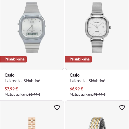
Palanki kaina
Palanki kaina
Casio
Casio
Laikrodis · Sidabrinė
Laikrodis · Sidabrinė
Dabartinė kaina
Dabartinė kaina
57,99
€
66,99
€
Mažiausia kaina
62,99 €
Mažiausia kaina
73,99 €