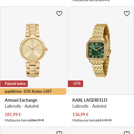
Palanki kaina
-37%
papildoma -25% Kodas: LAST
Armani Exchange
KARL LAGERFELD
Laikrodis · Auksinė
Laikrodis · Auksinė
Dabartinė kaina
Dabartinė kaina
181,99
€
136,99
€
Mažiausia kaina
204,99 €
Mažiausia kaina
217,99 €