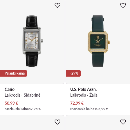
Palanki kaina
-29%
Casio
U.S. Polo Assn.
Laikrodis · Sidabrinė
Laikrodis · Žalia
Dabartinė kaina
Dabartinė kaina
50,99
€
72,99
€
Mažiausia kaina
57,95 €
Mažiausia kaina
103,99 €