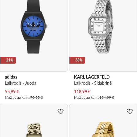
-21%
-38%
adidas
KARL LAGERFELD
Laikrodis · Juoda
Laikrodis · Sidabrinė
Dabartinė kaina
Dabartinė kaina
55,99
€
118,99
€
Mažiausia kaina
70,95 €
Mažiausia kaina
194,99 €