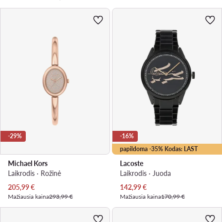
-29%
-16%
papildoma -35% Kodas: LAST
Michael Kors
Lacoste
Laikrodis · Rožinė
Laikrodis · Juoda
Dabartinė kaina
Dabartinė kaina
205,99
€
142,99
€
Mažiausia kaina
293,99 €
Mažiausia kaina
170,99 €