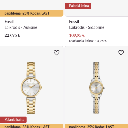
Palanki kaina
papildoma -25% Kodas: LAST
Fossil
Fossil
Laikrodis · Auksinė
Laikrodis · Sidabrinė
Dabartinė kaina
227,95
€
109,95
€
Mažiausia kaina
113,95 €
Palanki kaina
papildoma -35% Kodas: LAST
papildoma -25% Kodas: LAST