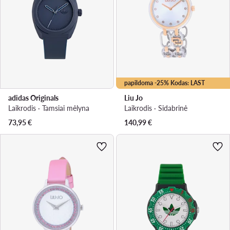
papildoma -25% Kodas: LAST
adidas Originals
Liu Jo
Laikrodis · Tamsiai mėlyna
Laikrodis · Sidabrinė
73,95
€
140,99
€