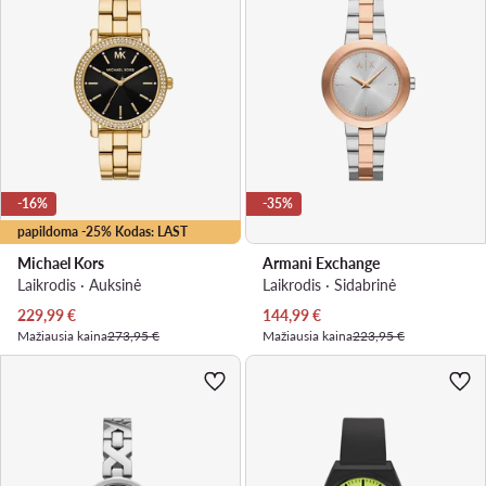
-16%
-35%
papildoma -25% Kodas: LAST
Michael Kors
Armani Exchange
Laikrodis · Auksinė
Laikrodis · Sidabrinė
Dabartinė kaina
Dabartinė kaina
229,99
€
144,99
€
Mažiausia kaina
273,95 €
Mažiausia kaina
223,95 €