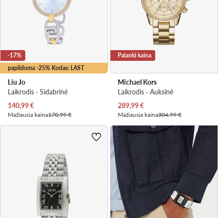
-17%
Palanki kaina
papildoma -25% Kodas: LAST
Liu Jo
Michael Kors
Laikrodis · Sidabrinė
Laikrodis · Auksinė
Dabartinė kaina
Dabartinė kaina
140,99
€
289,99
€
Mažiausia kaina
170,99 €
Mažiausia kaina
304,99 €