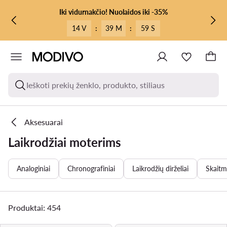
PEREITI PRIE PAGRINDINIO TURINIO
PEREITI Į PAIEŠKĄ
Iki vidurnakčio! Nuolaidos iki -35%
14 V
:
39 M
:
57 S
Ieškoti prekių ženklo, produkto, stiliaus
Aksesuarai
Laikrodžiai moterims
Analoginiai
Chronografiniai
Laikrodžių dirželiai
Skaitm
Produktai: 454