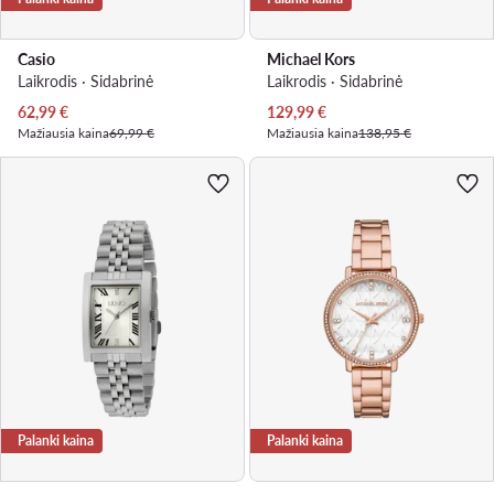
Casio
Michael Kors
Laikrodis · Sidabrinė
Laikrodis · Sidabrinė
Dabartinė kaina
Dabartinė kaina
62,99
€
129,99
€
Mažiausia kaina
69,99 €
Mažiausia kaina
138,95 €
Palanki kaina
Palanki kaina