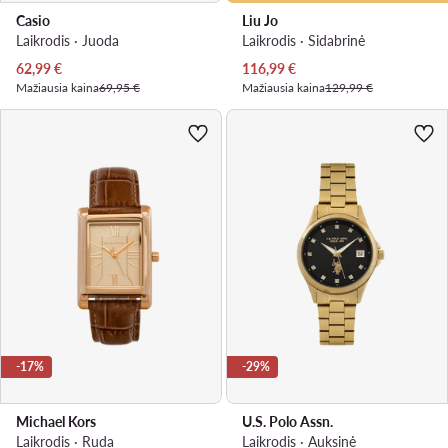
Casio
Liu Jo
Laikrodis · Juoda
Laikrodis · Sidabrinė
Dabartinė kaina
Dabartinė kaina
62,99
€
116,99
€
Mažiausia kaina
69,95 €
Mažiausia kaina
129,99 €
-17%
-29%
Michael Kors
U.S. Polo Assn.
Laikrodis · Ruda
Laikrodis · Auksinė