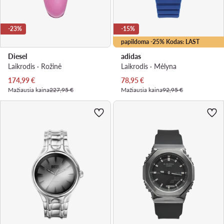
-23%
-15%
papildoma -25% Kodas: LAST
Diesel
adidas
Laikrodis · Rožinė
Laikrodis · Mėlyna
Dabartinė kaina
Dabartinė kaina
174,99
€
78,95
€
Mažiausia kaina
227,95 €
Mažiausia kaina
92,95 €