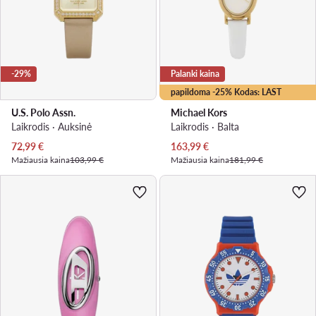
-29%
Palanki kaina
papildoma -25% Kodas: LAST
U.S. Polo Assn.
Michael Kors
Laikrodis · Auksinė
Laikrodis · Balta
Dabartinė kaina
Dabartinė kaina
72,99
€
163,99
€
Mažiausia kaina
103,99 €
Mažiausia kaina
181,99 €