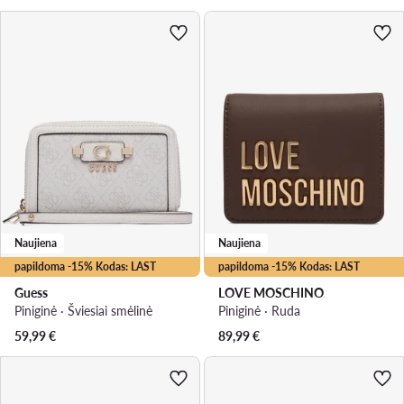
Naujiena
Naujiena
papildoma -15% Kodas: LAST
papildoma -15% Kodas: LAST
Guess
LOVE MOSCHINO
Piniginė · Šviesiai smėlinė
Piniginė · Ruda
59,99
€
89,99
€