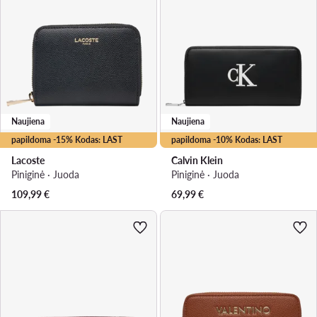
Naujiena
Naujiena
papildoma -15% Kodas: LAST
papildoma -10% Kodas: LAST
Lacoste
Calvin Klein
Piniginė · Juoda
Piniginė · Juoda
109,99
€
69,99
€