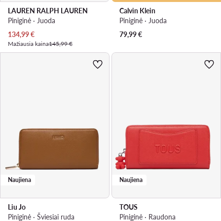
LAUREN RALPH LAUREN
Calvin Klein
Piniginė · Juoda
Piniginė · Juoda
Dabartinė kaina
134,99
€
79,99
€
Mažiausia kaina
145,99 €
Naujiena
Naujiena
Liu Jo
TOUS
Piniginė · Šviesiai ruda
Piniginė · Raudona