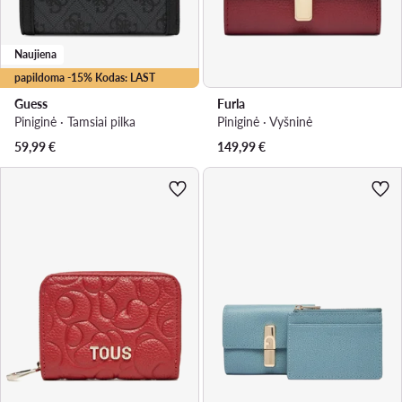
Naujiena
papildoma -15% Kodas: LAST
Guess
Furla
Piniginė · Tamsiai pilka
Piniginė · Vyšninė
59,99
€
149,99
€