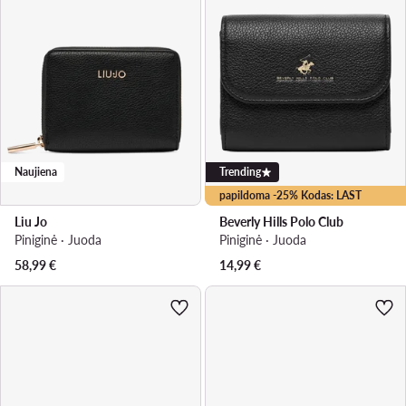
Naujiena
Trending
papildoma -25% Kodas: LAST
Liu Jo
Beverly Hills Polo Club
Piniginė · Juoda
Piniginė · Juoda
58,99
€
14,99
€