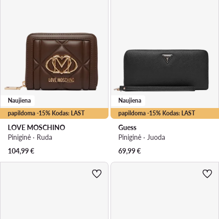
Naujiena
Naujiena
papildoma -15% Kodas: LAST
papildoma -15% Kodas: LAST
LOVE MOSCHINO
Guess
Piniginė · Ruda
Piniginė · Juoda
104,99
€
69,99
€