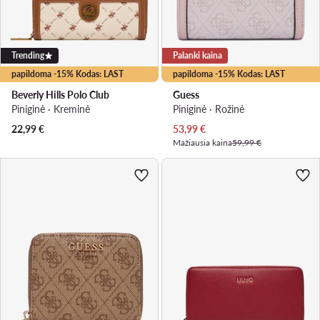
Trending
Palanki kaina
papildoma -15% Kodas: LAST
papildoma -15% Kodas: LAST
Beverly Hills Polo Club
Guess
Piniginė · Kreminė
Piniginė · Rožinė
Dabartinė kaina
22,99
€
53,99
€
Mažiausia kaina
59,99 €