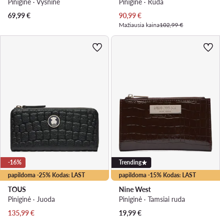
Piniginė · Vyšninė
Piniginė · Ruda
Dabartinė kaina
69,99
€
90,99
€
Mažiausia kaina
102,99 €
-16%
Trending
papildoma -25% Kodas: LAST
papildoma -15% Kodas: LAST
TOUS
Nine West
Piniginė · Juoda
Piniginė · Tamsiai ruda
Dabartinė kaina
135,99
€
19,99
€