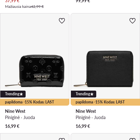
Dabartinė kaina
37,99
€
99,99
€
Mažiausia kaina
42,99 €
Trending
Trending
papildoma -15% Kodas: LAST
papildoma -15% Kodas: LAST
Nine West
Nine West
Piniginė · Juoda
Piniginė · Juoda
16,99
€
16,99
€