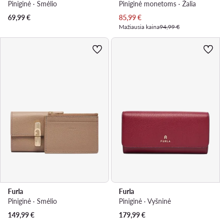
Piniginė · Smėlio
Piniginė monetoms · Žalia
Dabartinė kaina
69,99
€
85,99
€
Mažiausia kaina
94,99 €
Furla
Furla
Piniginė · Smėlio
Piniginė · Vyšninė
149,99
€
179,99
€