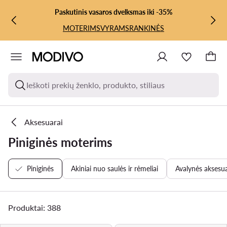
PEREITI PRIE PAGRINDINIO TURINIO
PEREITI Į PAIEŠKĄ
Paskutinis vasaros dvelksmas iki -35%
MOTERIMS
VYRAMS
RANKINĖS
Ieškoti prekių ženklo, produkto, stiliaus
Aksesuarai
Piniginės moterims
Piniginės
Akiniai nuo saulės ir rėmeliai
Avalynės aksesua
Produktai: 388