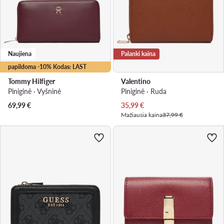
Naujiena
Palanki kaina
papildoma -10% Kodas: LAST
Tommy Hilfiger
Valentino
Piniginė · Vyšninė
Piniginė · Ruda
Dabartinė kaina
69,99
€
35,99
€
Mažiausia kaina
37,99 €