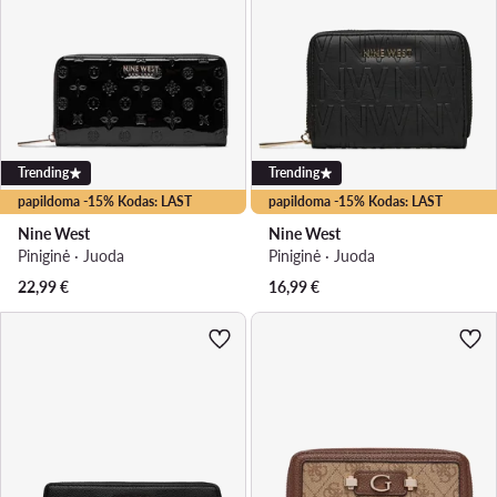
Trending
Trending
papildoma -15% Kodas: LAST
papildoma -15% Kodas: LAST
Nine West
Nine West
Piniginė · Juoda
Piniginė · Juoda
22,99
€
16,99
€