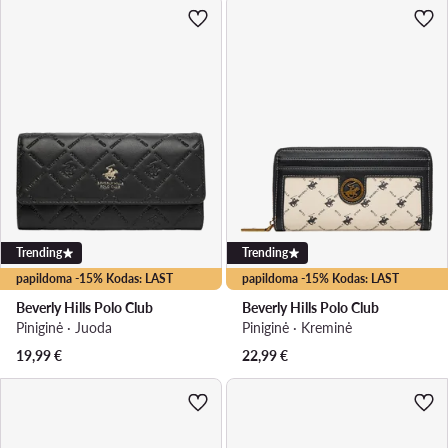
Trending
Trending
papildoma -15% Kodas: LAST
papildoma -15% Kodas: LAST
Beverly Hills Polo Club
Beverly Hills Polo Club
Piniginė · Juoda
Piniginė · Kreminė
19,99
€
22,99
€