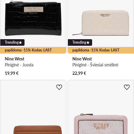
Trending
Trending
papildoma -15% Kodas: LAST
papildoma -15% Kodas: LAST
Nine West
Nine West
Piniginė · Juoda
Piniginė · Šviesiai smėlinė
19,99
€
22,99
€