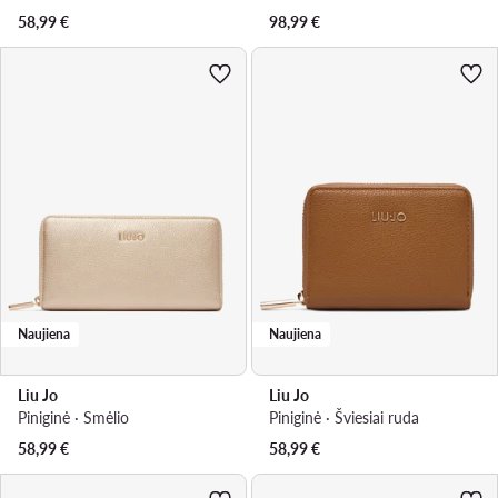
58,99
€
98,99
€
Naujiena
Naujiena
Liu Jo
Liu Jo
Piniginė · Smėlio
Piniginė · Šviesiai ruda
58,99
€
58,99
€