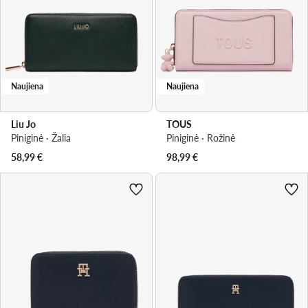
Naujiena
Naujiena
Liu Jo
TOUS
Piniginė · Žalia
Piniginė · Rožinė
58,99
€
98,99
€