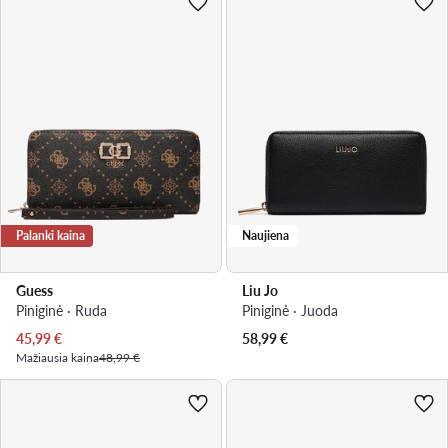
Palanki kaina
Naujiena
Guess
Liu Jo
Piniginė · Ruda
Piniginė · Juoda
Dabartinė kaina
45,99
€
58,99
€
Mažiausia kaina
48,99 €