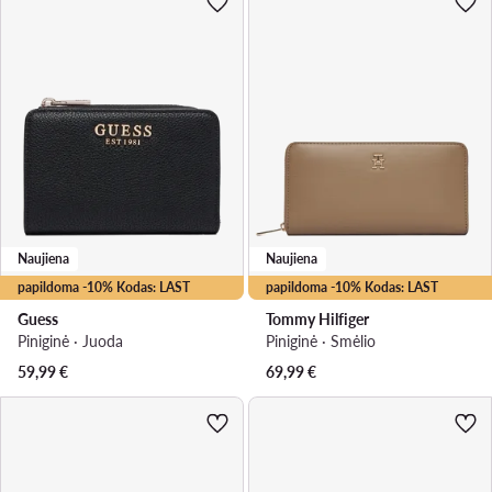
Naujiena
Naujiena
papildoma -10% Kodas: LAST
papildoma -10% Kodas: LAST
Guess
Tommy Hilfiger
Piniginė · Juoda
Piniginė · Smėlio
59,99
€
69,99
€