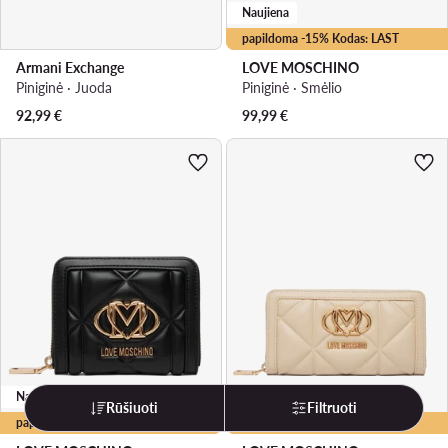
Naujiena
papildoma -15% Kodas: LAST
Armani Exchange
LOVE MOSCHINO
Piniginė · Juoda
Piniginė · Smėlio
92,99
€
99,99
€
Naujiena
Naujiena
Rūšiuoti
Filtruoti
papildoma -15% Kodas: LAST
papildoma -15% Kodas: LAST