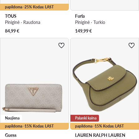
papildoma -25% Kodas: LAST
TOUS
Furla
Piniginė · Raudona
Piniginė · Turkio
84,99
€
149,99
€
Naujiena
Palanki kaina
papildoma -15% Kodas: LAST
papildoma -15% Kodas: LAST
Guess
LAUREN RALPH LAUREN