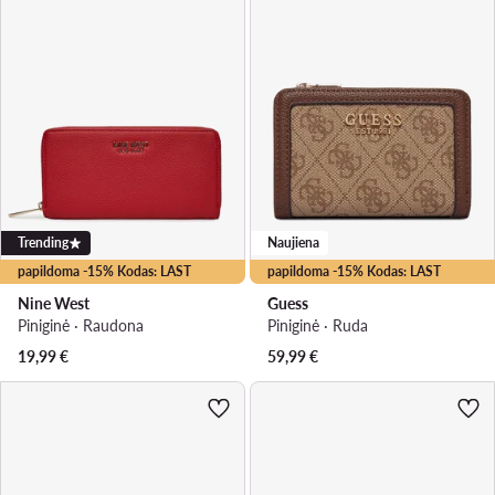
Trending
Naujiena
papildoma -15% Kodas: LAST
papildoma -15% Kodas: LAST
Nine West
Guess
Piniginė · Raudona
Piniginė · Ruda
19,99
€
59,99
€