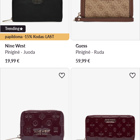
Trending
papildoma -15% Kodas: LAST
Nine West
Guess
Piniginė · Juoda
Piniginė · Ruda
19,99
€
59,99
€