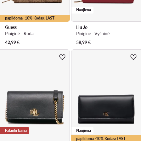
Naujiena
papildoma -10% Kodas: LAST
Guess
Liu Jo
Piniginė · Ruda
Piniginė · Vyšninė
42,99
€
58,99
€
Palanki kaina
Naujiena
papildoma -10% Kodas: LAST