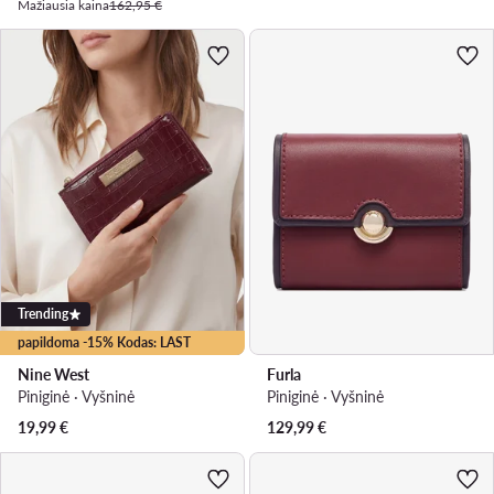
Mažiausia kaina
162,95 €
Trending
papildoma -15% Kodas: LAST
Nine West
Furla
Piniginė · Vyšninė
Piniginė · Vyšninė
19,99
€
129,99
€