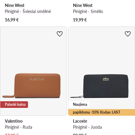
Nine West
Nine West
Piniginė · Šviesiai smėlinė
Piniginė · Smėlio
16,99
€
19,99
€
Palanki kaina
Naujiena
papildoma -10% Kodas: LAST
Valentino
Lacoste
Piniginė · Ruda
Piniginė · Juoda