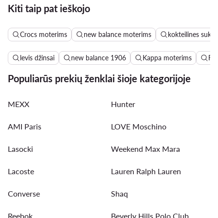
Kiti taip pat ieškojo
Crocs moterims
new balance moterims
kokteilines sukne
levis džinsai
new balance 1906
Kappa moterims
Ro
Populiarūs prekių ženklai šioje kategorijoje
MEXX
Hunter
AMI Paris
LOVE Moschino
Lasocki
Weekend Max Mara
Lacoste
Lauren Ralph Lauren
Converse
Shaq
Reebok
Beverly Hills Polo Club