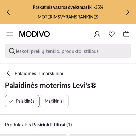
PEREITI PRIE PAGRINDINIO TURINIO
PEREITI Į PAIEŠKĄ
Paskutinis vasaros dvelksmas iki -35%
MOTERIMS
VYRAMS
RANKINĖS
Ieškoti prekių ženklo, produkto, stiliaus
Palaidinės ir marškiniai
Palaidinės moterims Levi's®
Palaidinės
Marškiniai
Produktai: 5
·
Pasirinkti filtrai (1)