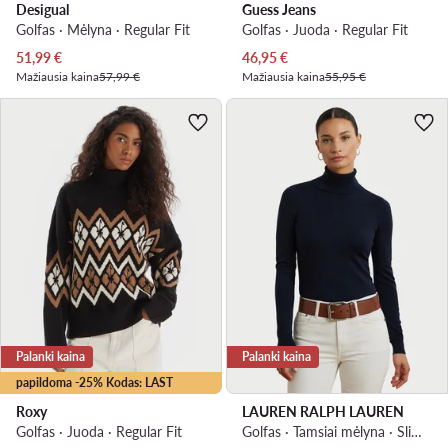
Desigual
Guess Jeans
Golfas · Mėlyna · Regular Fit
Golfas · Juoda · Regular Fit
Dabartinė kaina
Dabartinė kaina
51,99
€
46,95
€
Mažiausia kaina
57,99 €
Mažiausia kaina
55,95 €
Palanki kaina
Palanki kaina
papildoma -25% Kodas: LAST
Roxy
LAUREN RALPH LAUREN
Golfas · Juoda · Regular Fit
Golfas · Tamsiai mėlyna · Slim Fit