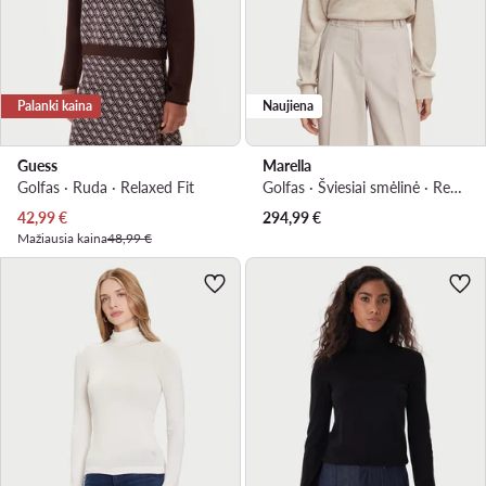
Palanki kaina
Naujiena
Guess
Marella
Golfas · Ruda · Relaxed Fit
Golfas · Šviesiai smėlinė · Regular Fit
Dabartinė kaina
42,99
€
294,99
€
Mažiausia kaina
48,99 €