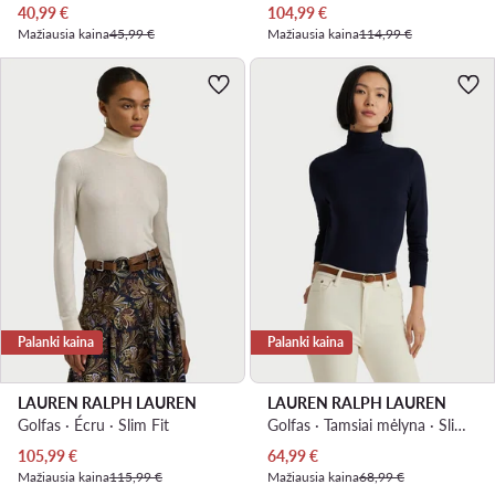
Dabartinė kaina
Dabartinė kaina
40,99
€
104,99
€
Mažiausia kaina
45,99 €
Mažiausia kaina
114,99 €
Palanki kaina
Palanki kaina
LAUREN RALPH LAUREN
LAUREN RALPH LAUREN
Golfas · Écru · Slim Fit
Golfas · Tamsiai mėlyna · Slim Fit
Dabartinė kaina
Dabartinė kaina
105,99
€
64,99
€
Mažiausia kaina
115,99 €
Mažiausia kaina
68,99 €