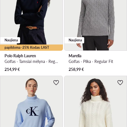
Naujiena
Naujiena
papildoma -25% Kodas: LAST
Polo Ralph Lauren
Marella
Golfas · Tamsiai mėlyna · Regular Fit
Golfas · Pilka · Regular Fit
214,99
€
258,99
€