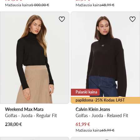
Mažiausia kaina
1 000,00 €
Mažiausia kaina
48,99 €
Palanki kaina
papildoma -25% Kodas: LAST
Weekend Max Mara
Calvin Klein Jeans
Golfas · Juoda · Regular Fit
Golfas · Juoda · Relaxed Fit
Dabartinė kaina
238,00
€
61,99
€
Mažiausia kaina
65,99 €