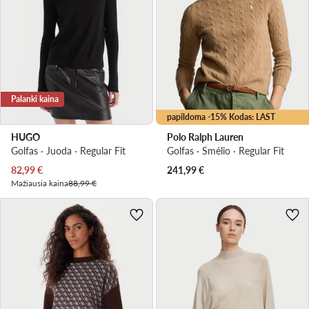
Palanki kaina
papildoma -15% Kodas: LAST
HUGO
Polo Ralph Lauren
Golfas · Juoda · Regular Fit
Golfas · Smėlio · Regular Fit
Dabartinė kaina
82,99
€
241,99
€
Mažiausia kaina
88,99 €