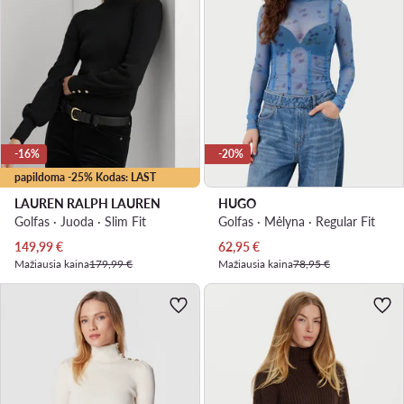
-16%
-20%
papildoma -25% Kodas: LAST
LAUREN RALPH LAUREN
HUGO
Golfas · Juoda · Slim Fit
Golfas · Mėlyna · Regular Fit
Dabartinė kaina
Dabartinė kaina
149,99
€
62,95
€
Mažiausia kaina
179,99 €
Mažiausia kaina
78,95 €