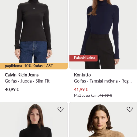
Palanki kaina
papildoma -10% Kodas: LAST
Calvin Klein Jeans
Kontatto
Golfas · Juoda · Slim Fit
Golfas · Tamsiai mėlyna · Regular Fit
Dabartinė kaina
40,99
€
41,99
€
Mažiausia kaina
46,99 €