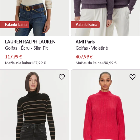
Palanki kaina
Palanki kaina
LAUREN RALPH LAUREN
AMI Paris
Golfas · Écru · Slim Fit
Golfas · Violetinė
Dabartinė kaina
Dabartinė kaina
117,99
€
407,99
€
Mažiausia kaina
127,99 €
Mažiausia kaina
450,99 €