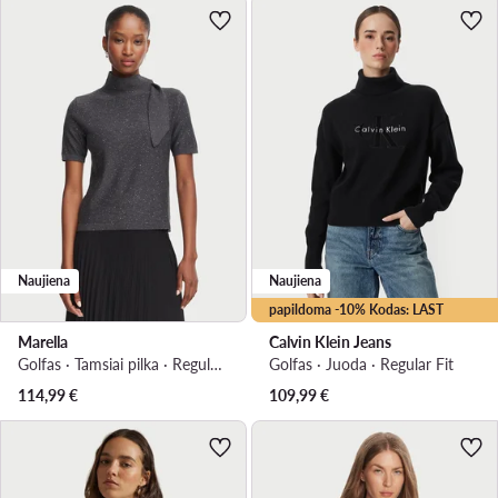
Naujiena
Naujiena
papildoma -10% Kodas: LAST
Marella
Calvin Klein Jeans
Golfas · Tamsiai pilka · Regular Fit
Golfas · Juoda · Regular Fit
114,99
€
109,99
€