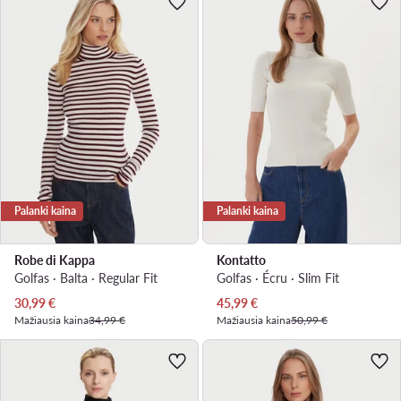
Palanki kaina
Palanki kaina
Robe di Kappa
Kontatto
Golfas · Balta · Regular Fit
Golfas · Écru · Slim Fit
Dabartinė kaina
Dabartinė kaina
30,99
€
45,99
€
Mažiausia kaina
34,99 €
Mažiausia kaina
50,99 €