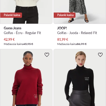
Palanki kaina
Palanki kaina
Guess Jeans
JOOP!
Golfas · Écru · Regular Fit
Golfas · Juoda · Relaxed Fit
Dabartinė kaina
Dabartinė kaina
42,99
€
81,99
€
Mažiausia kaina
45,95 €
Mažiausia kaina
86,99 €