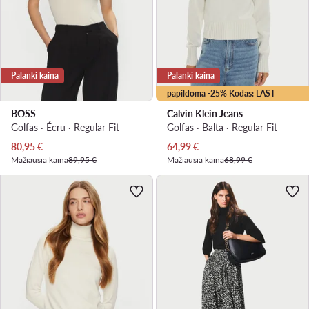
Palanki kaina
Palanki kaina
papildoma -25% Kodas: LAST
BOSS
Calvin Klein Jeans
Golfas · Écru · Regular Fit
Golfas · Balta · Regular Fit
Dabartinė kaina
Dabartinė kaina
80,95
€
64,99
€
Mažiausia kaina
89,95 €
Mažiausia kaina
68,99 €