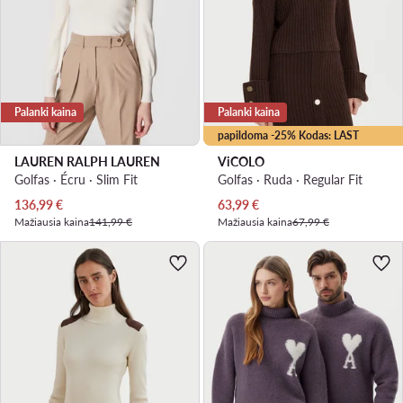
Palanki kaina
Palanki kaina
papildoma -25% Kodas: LAST
LAUREN RALPH LAUREN
ViCOLO
Golfas · Écru · Slim Fit
Golfas · Ruda · Regular Fit
Dabartinė kaina
Dabartinė kaina
136,99
€
63,99
€
Mažiausia kaina
141,99 €
Mažiausia kaina
67,99 €