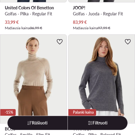
United Colors Of Benetton
JOOP!
Golfas · Pilka · Regular Fit
Golfas · Juoda · Regular Fit
Dabartinė kaina
Dabartinė kaina
33,99
€
83,99
€
Mažiausia kaina
36,99 €
Mažiausia kaina
97,99 €
-15%
Palanki kaina
Rūšiuoti
Filtruoti
BOSS
TWINSET
Golfas · Smėlio · Slim Fit
Golfas · Pilka · Relaxed Fit