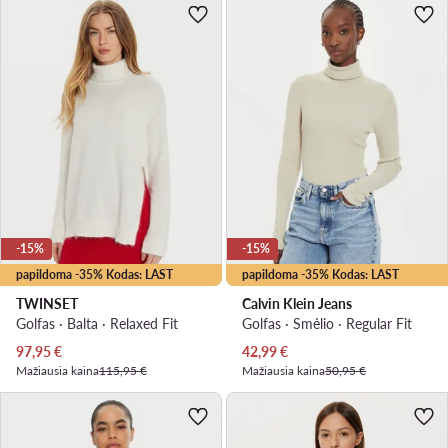
-15%
-15%
papildoma -35% Kodas: LAST
papildoma -35% Kodas: LAST
TWINSET
Calvin Klein Jeans
Golfas · Balta · Relaxed Fit
Golfas · Smėlio · Regular Fit
Dabartinė kaina
Dabartinė kaina
97,95
€
42,99
€
Mažiausia kaina
115,95 €
Mažiausia kaina
50,95 €