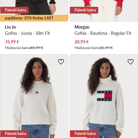
Palanki kaina
Palanki kaina
papildoma -25% Kodas: LAST
Liu Jo
Morgan
Golfas · Juoda · Slim Fit
Golfas · Raudona · Regular Fit
Dabartinė kaina
Dabartinė kaina
76,99
€
28,99
€
Mažiausia kaina
85,99 €
Mažiausia kaina
31,99 €
Palanki kaina
Palanki kaina