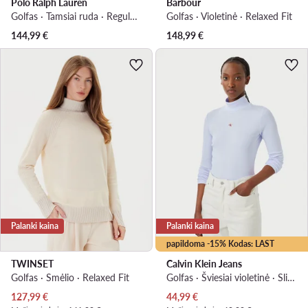
Polo Ralph Lauren
Barbour
Golfas · Tamsiai ruda · Regular Fit
Golfas · Violetinė · Relaxed Fit
144,99
€
148,99
€
Palanki kaina
Palanki kaina
papildoma -15% Kodas: LAST
TWINSET
Calvin Klein Jeans
Golfas · Smėlio · Relaxed Fit
Golfas · Šviesiai violetinė · Slim Fit
Dabartinė kaina
Dabartinė kaina
127,99
€
44,99
€