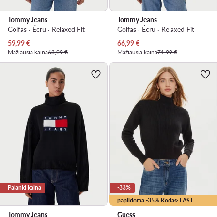
Tommy Jeans
Tommy Jeans
Golfas · Écru · Relaxed Fit
Golfas · Écru · Relaxed Fit
Dabartinė kaina
Dabartinė kaina
59,99
€
66,99
€
Mažiausia kaina
63,99 €
Mažiausia kaina
71,99 €
Palanki kaina
-33%
papildoma -35% Kodas: LAST
Tommy Jeans
Guess