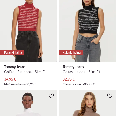
Palanki kaina
Palanki kaina
Tommy Jeans
Tommy Jeans
Golfas · Raudona · Slim Fit
Golfas · Juoda · Slim Fit
Dabartinė kaina
Dabartinė kaina
34,95
€
32,95
€
Mažiausia kaina
38,95 €
Mažiausia kaina
36,95 €