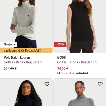
Naujiena
-24%
papildoma -25% Kodas: LAST
Polo Ralph Lauren
BOSS
Golfas · Balta · Regular Fit
Golfas · Juoda · Regular Fit
Dabartinė kaina
214,99
€
75,99
€
Mažiausia kaina
100,99 €