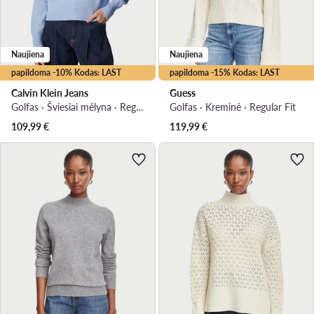
Naujiena
Naujiena
papildoma -10% Kodas: LAST
papildoma -15% Kodas: LAST
Calvin Klein Jeans
Guess
Golfas · Šviesiai mėlyna · Regular Fit
Golfas · Kreminė · Regular Fit
109,99
€
119,99
€