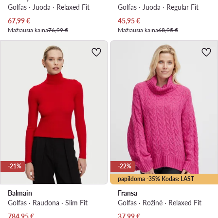
Golfas · Juoda · Relaxed Fit
Golfas · Juoda · Regular Fit
Dabartinė kaina
Dabartinė kaina
67,99
€
45,95
€
Mažiausia kaina
76,99 €
Mažiausia kaina
68,95 €
-21%
-22%
papildoma -35% Kodas: LAST
Balmain
Fransa
Golfas · Raudona · Slim Fit
Golfas · Rožinė · Relaxed Fit
Dabartinė kaina
Dabartinė kaina
784,95
€
37,99
€