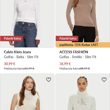
Palanki kaina
Palanki kaina
papildoma -35% Kodas: LAST
Calvin Klein Jeans
ACCESS FASHION
Golfas · Balta · Slim Fit
Golfas · Smėlio · Slim Fit
Dabartinė kaina
Dabartinė kaina
30,99
€
36,99
€
Mažiausia kaina
32,99 €
Mažiausia kaina
38,99 €