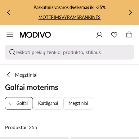
PEREITI PRIE PAGRINDINIO TURINIO
PEREITI Į PAIEŠKĄ
Paskutinis vasaros dvelksmas iki -35%
MOTERIMS
VYRAMS
RANKINĖS
Ieškoti prekių ženklo, produkto, stiliaus
Megztiniai
Golfai moterims
Golfai
Kardiganai
Megztiniai
Produktai: 255