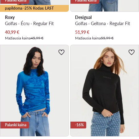
Palanki kaina
Palanki kaina
papildoma -25% Kodas: LAST
Roxy
Desigual
Golfas · Écru · Regular Fit
Golfas · Geltona · Regular Fit
Dabartinė kaina
Dabartinė kaina
40,99
€
51,99
€
Mažiausia kaina
45,99 €
Mažiausia kaina
55,99 €
Palanki kaina
-16%