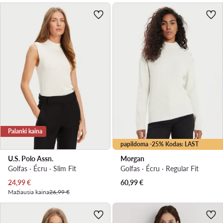
Palanki kaina
papildoma -25% Kodas: LAST
U.S. Polo Assn.
Morgan
Golfas · Écru · Slim Fit
Golfas · Écru · Regular Fit
Dabartinė kaina
24,99
€
60,99
€
Mažiausia kaina
26,99 €