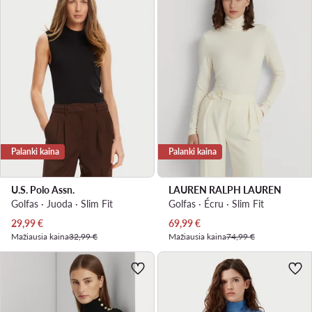
Palanki kaina
Palanki kaina
U.S. Polo Assn.
LAUREN RALPH LAUREN
Golfas · Juoda · Slim Fit
Golfas · Écru · Slim Fit
Dabartinė kaina
Dabartinė kaina
29,99
€
69,99
€
Mažiausia kaina
32,99 €
Mažiausia kaina
74,99 €