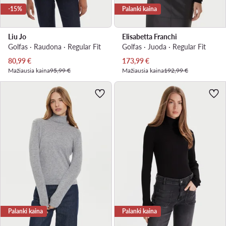
-15%
Palanki kaina
Liu Jo
Elisabetta Franchi
Golfas · Raudona · Regular Fit
Golfas · Juoda · Regular Fit
Dabartinė kaina
Dabartinė kaina
80,99
€
173,99
€
Mažiausia kaina
95,99 €
Mažiausia kaina
192,99 €
Palanki kaina
Palanki kaina