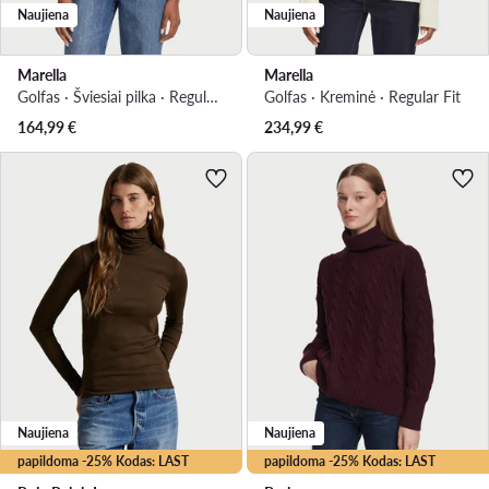
Naujiena
Naujiena
Marella
Marella
Golfas · Šviesiai pilka · Regular Fit
Golfas · Kreminė · Regular Fit
164,99
€
234,99
€
Naujiena
Naujiena
papildoma -25% Kodas: LAST
papildoma -25% Kodas: LAST