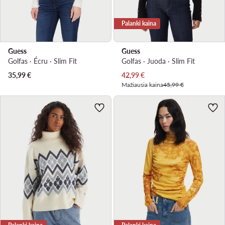
Palanki kaina
Guess
Guess
Golfas · Écru · Slim Fit
Golfas · Juoda · Slim Fit
Dabartinė kaina
35,99
€
42,99
€
Mažiausia kaina
45,99 €