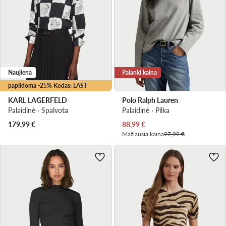
Naujiena
Palanki kaina
papildoma -25% Kodas: LAST
KARL LAGERFELD
Polo Ralph Lauren
Palaidinė · Spalvota
Palaidinė · Pilka
Dabartinė kaina
179,99
€
88,99
€
Mažiausia kaina
97,99 €