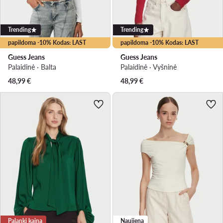
Trending
Trending
papildoma -10% Kodas: LAST
papildoma -10% Kodas: LAST
Guess Jeans
Guess Jeans
Palaidinė · Balta
Palaidinė · Vyšninė
48,99
€
48,99
€
Palanki kaina
Naujiena