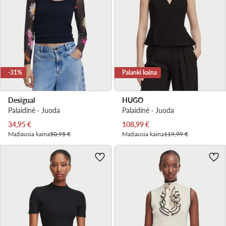
-31%
Palanki kaina
Desigual
HUGO
Palaidinė · Juoda
Palaidinė · Juoda
Dabartinė kaina
Dabartinė kaina
34,95
€
108,99
€
Mažiausia kaina
50,95 €
Mažiausia kaina
119,99 €