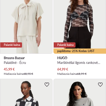
Palanki kaina
Palanki kaina
papildoma -25% Kodas: LAST
Bruuns Bazaar
HUGO
Palaidinė · Écru
Marškinėliai ilgomis rankovėmis · Juoda
Dabartinė kaina
Dabartinė kaina
45,99
€
64,99
€
Mažiausia kaina
48,95 €
Mažiausia kaina
68,99 €