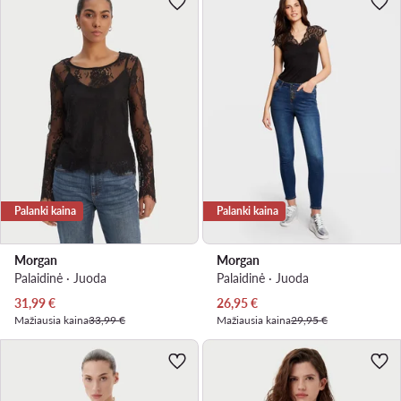
Palanki kaina
Palanki kaina
Morgan
Morgan
Palaidinė · Juoda
Palaidinė · Juoda
Dabartinė kaina
Dabartinė kaina
31,99
€
26,95
€
Mažiausia kaina
33,99 €
Mažiausia kaina
29,95 €