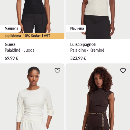
Naujiena
Naujiena
papildoma -10% Kodas: LAST
Guess
Luisa Spagnoli
Palaidinė · Juoda
Palaidinė · Kreminė
69,99
€
323,99
€