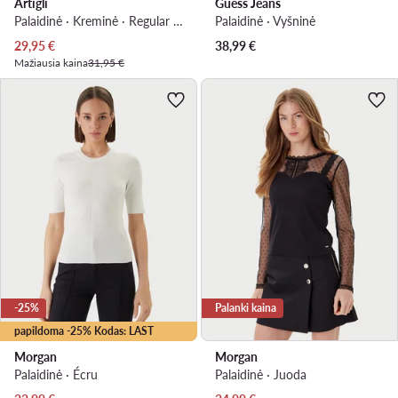
Artigli
Guess Jeans
Palaidinė · Kreminė · Regular Fit
Palaidinė · Vyšninė
Dabartinė kaina
29,95
€
38,99
€
Mažiausia kaina
31,95 €
-25%
Palanki kaina
papildoma -25% Kodas: LAST
Morgan
Morgan
Palaidinė · Écru
Palaidinė · Juoda