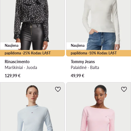
Naujiena
Naujiena
papildoma -25% Kodas: LAST
papildoma -10% Kodas: LAST
Rinascimento
Tommy Jeans
Marškiniai · Juoda
Palaidinė · Balta
129,99
€
49,99
€