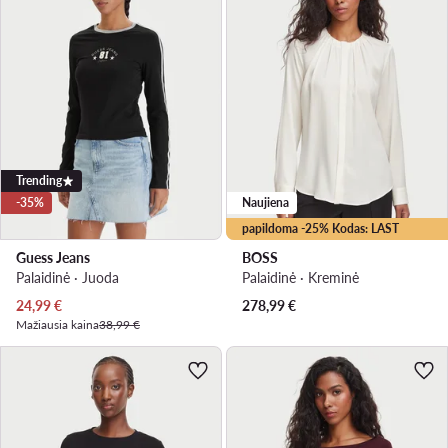
Trending
-35%
Naujiena
papildoma -25% Kodas: LAST
Guess Jeans
BOSS
Palaidinė · Juoda
Palaidinė · Kreminė
Dabartinė kaina
24,99
€
278,99
€
Mažiausia kaina
38,99 €