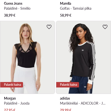
Guess Jeans
Marella
Palaidinė · Smėlio
Golfas · Tamsiai pilka
38,99
€
58,99
€
Palanki kaina
Palanki kaina
Morgan
adidas
Palaidinė · Juoda
Marškinėliai · ADICOLOR · Juoda
Dabartinė kaina
Dabartinė kaina
27,95
€
29,99
€