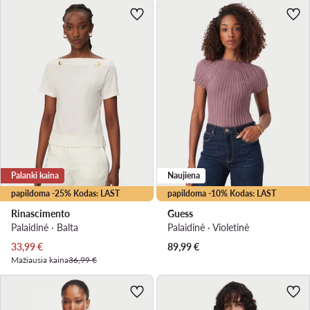
Palanki kaina
Naujiena
papildoma -25% Kodas: LAST
papildoma -10% Kodas: LAST
Rinascimento
Guess
Palaidinė · Balta
Palaidinė · Violetinė
Dabartinė kaina
33,99
€
89,99
€
Mažiausia kaina
36,99 €