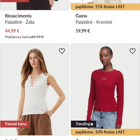
papildoma -15% Kodas: LAST
Rinascimento
Guess
Palaidinė · Žalia
Palaidinė · Kreminė
Dabartinė kaina
44,99
€
59,99
€
Mažiausia kaina
49,99 €
Palanki kaina
Trending
papildoma -10% Kodas: LAST