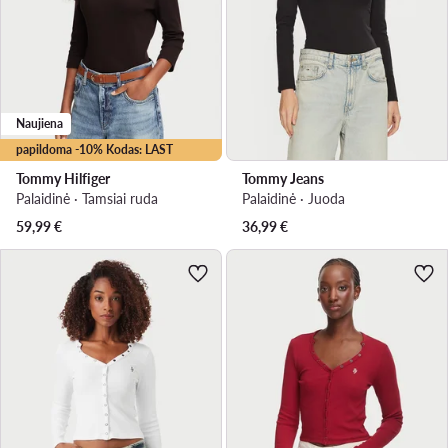
Naujiena
papildoma -10% Kodas: LAST
Tommy Hilfiger
Tommy Jeans
Palaidinė · Tamsiai ruda
Palaidinė · Juoda
59,99
€
36,99
€