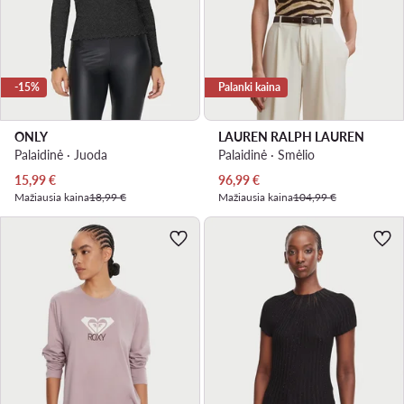
-15%
Palanki kaina
ONLY
LAUREN RALPH LAUREN
Palaidinė · Juoda
Palaidinė · Smėlio
Dabartinė kaina
Dabartinė kaina
15,99
€
96,99
€
Mažiausia kaina
18,99 €
Mažiausia kaina
104,99 €