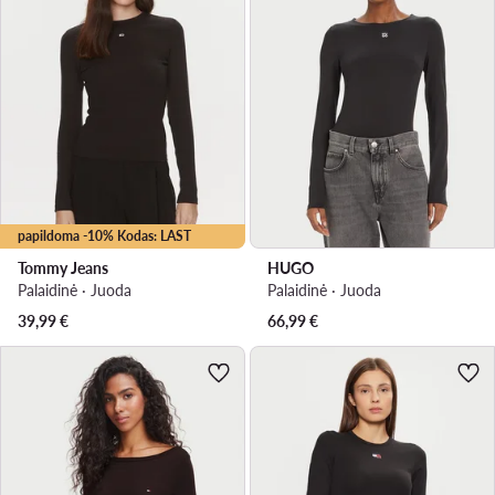
papildoma -10% Kodas: LAST
Tommy Jeans
HUGO
Palaidinė · Juoda
Palaidinė · Juoda
39,99
€
66,99
€