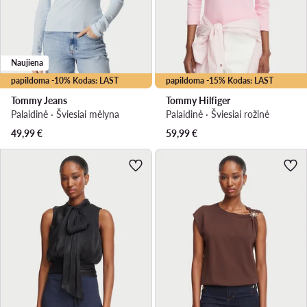
Naujiena
papildoma -10% Kodas: LAST
papildoma -15% Kodas: LAST
Tommy Jeans
Tommy Hilfiger
Palaidinė · Šviesiai mėlyna
Palaidinė · Šviesiai rožinė
49,99
€
59,99
€