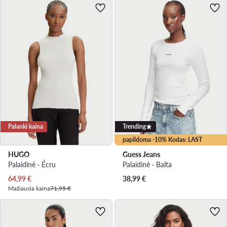
Palanki kaina
Trending
papildoma -10% Kodas: LAST
HUGO
Guess Jeans
Palaidinė · Écru
Palaidinė · Balta
Dabartinė kaina
64,99
€
38,99
€
Mažiausia kaina
71,95 €