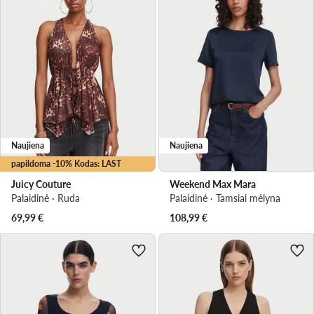
Naujiena
Naujiena
papildoma -10% Kodas: LAST
Juicy Couture
Weekend Max Mara
Palaidinė · Ruda
Palaidinė · Tamsiai mėlyna
69,99
€
108,99
€