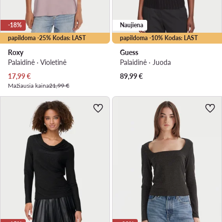
-18%
Naujiena
papildoma -25% Kodas: LAST
papildoma -10% Kodas: LAST
Roxy
Guess
Palaidinė · Violetinė
Palaidinė · Juoda
Dabartinė kaina
17,99
€
89,99
€
Mažiausia kaina
21,99 €