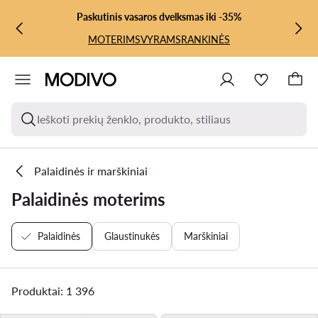
PEREITI PRIE PAGRINDINIO TURINIO
PEREITI Į PAIEŠKĄ
Paskutinis vasaros dvelksmas iki -35%
MOTERIMS
VYRAMS
RANKINĖS
Ieškoti prekių ženklo, produkto, stiliaus
Palaidinės ir marškiniai
Palaidinės moterims
Palaidinės
Glaustinukės
Marškiniai
Produktai: 1 396