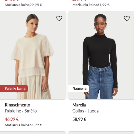
Mažiausia kaina
29,95 €
Mažiausia kaina
31,99 €
Palanki kaina
Naujiena
Rinascimento
Marella
Palaidinė · Smėlio
Golfas · Juoda
Dabartinė kaina
46,99
€
58,99
€
Mažiausia kaina
51,99 €