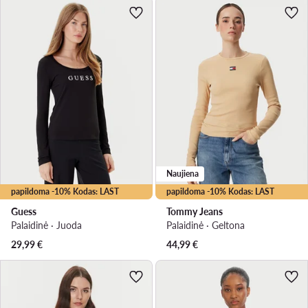
Naujiena
papildoma -10% Kodas: LAST
papildoma -10% Kodas: LAST
Guess
Tommy Jeans
Palaidinė · Juoda
Palaidinė · Geltona
29,99
€
44,99
€