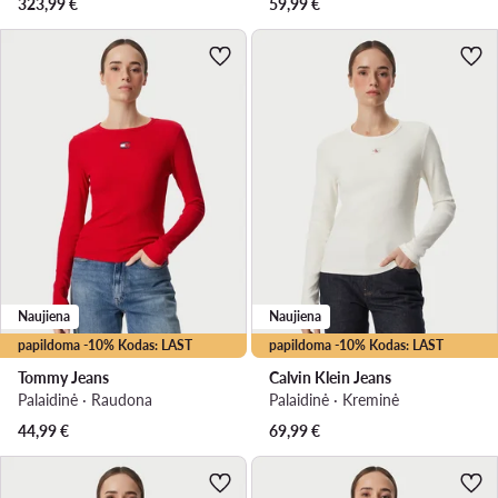
323,99
€
59,99
€
Naujiena
Naujiena
papildoma -10% Kodas: LAST
papildoma -10% Kodas: LAST
Tommy Jeans
Calvin Klein Jeans
Palaidinė · Raudona
Palaidinė · Kreminė
44,99
€
69,99
€