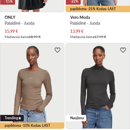
-15%
-22%
papildoma -25% Kodas: LAST
ONLY
Vero Moda
Palaidinė · Juoda
Palaidinė · Juoda
Dabartinė kaina
Dabartinė kaina
15,99
€
13,99
€
Mažiausia kaina
18,99 €
Mažiausia kaina
17,99 €
Trending
Naujiena
papildoma -10% Kodas: LAST