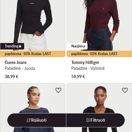
Trending
Naujiena
papildoma -10% Kodas: LAST
papildoma -10% Kodas: LAST
Guess Jeans
Tommy Hilfiger
Palaidinė · Juoda
Palaidinė · Vyšninė
38,99
€
59,99
€
Rūšiuoti
Filtruoti