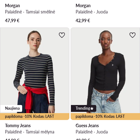
Morgan
Morgan
Palaidinė · Tamsiai smėlinė
Palaidinė · Juoda
47,99
€
42,99
€
Naujiena
Trending
papildoma -10% Kodas: LAST
papildoma -10% Kodas: LAST
Tommy Jeans
Guess Jeans
Palaidinė · Tamsiai mėlyna
Palaidinė · Juoda