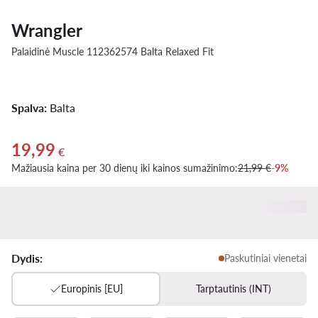
Wrangler
Palaidinė Muscle 112362574 Balta Relaxed Fit
Spalva:
Balta
19,99
Dabartinė kaina 19,99 €
€
Mažiausia kaina per 30 dienų iki kainos sumažinimo:
21,99 €
-9%
Dydis:
Paskutiniai vienetai
Europinis [EU]
Tarptautinis (INT)