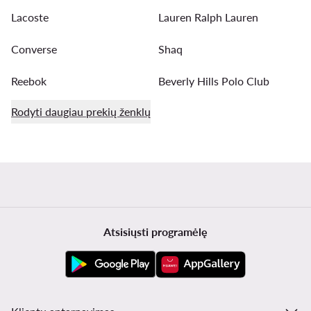
Lacoste
Lauren Ralph Lauren
Converse
Shaq
Reebok
Beverly Hills Polo Club
Rodyti daugiau prekių ženklų
Atsisiųsti programėlę