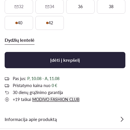
32
34
36
38
40
42
Dydžių lentelė
Įdėti į krepšelį
Pas jus:
P, 10.08 - A, 11.08
Pristatymo kaina nuo
0 €
30 dienų grąžinimo garantija
+19 taškai
MODIVO FASHION CLUB
Informacija apie produktą