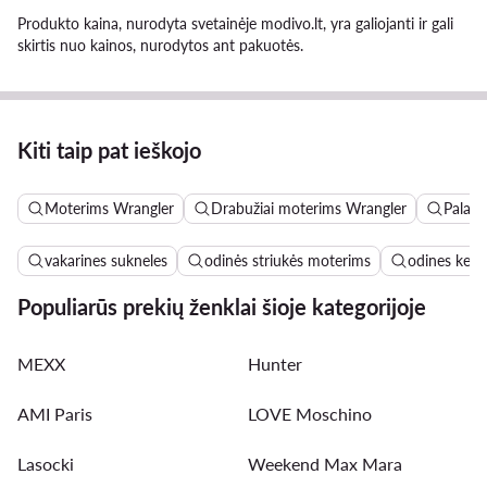
Produkto kaina, nurodyta svetainėje modivo.lt, yra galiojanti ir gali
skirtis nuo kainos, nurodytos ant pakuotės.
Kiti taip pat ieškojo
Moterims Wrangler
Drabužiai moterims Wrangler
Palaid
vakarines sukneles
odinės striukės moterims
odines keln
Populiarūs prekių ženklai šioje kategorijoje
MEXX
Hunter
AMI Paris
LOVE Moschino
Lasocki
Weekend Max Mara