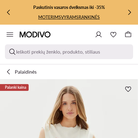
PEREITI PRIE PAGRINDINIO TURINIO
PEREITI Į PAIEŠKĄ
Paskutinis vasaros dvelksmas iki -35%
MOTERIMS
VYRAMS
RANKINĖS
Ieškoti prekių ženklo, produkto, stiliaus
Palaidinės
Palanki kaina