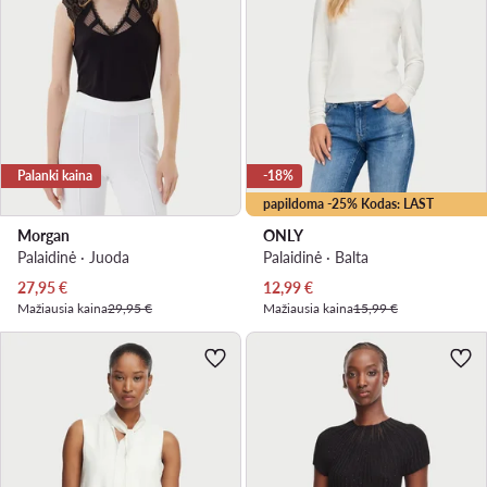
Palanki kaina
-18%
papildoma -25% Kodas: LAST
Morgan
ONLY
Palaidinė · Juoda
Palaidinė · Balta
Dabartinė kaina
Dabartinė kaina
27,95
€
12,99
€
Mažiausia kaina
29,95 €
Mažiausia kaina
15,99 €