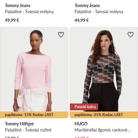
Tommy Jeans
Tommy Jeans
Palaidinė · Šviesiai mėlyna
Palaidinė · Tamsiai mėlyna
49,99
€
44,99
€
Palanki kaina
papildoma -15% Kodas: LAST
papildoma -25% Kodas: LAST
Tommy Hilfiger
HUGO
Palaidinė · Šviesiai rožinė
Marškinėliai ilgomis rankovėmis · Juoda