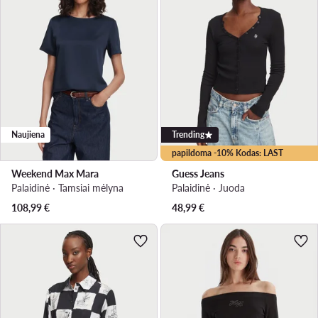
Naujiena
Trending
papildoma -10% Kodas: LAST
Weekend Max Mara
Guess Jeans
Palaidinė · Tamsiai mėlyna
Palaidinė · Juoda
108,99
€
48,99
€