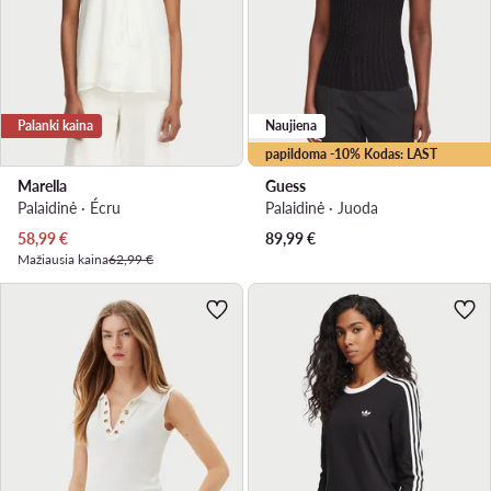
Palanki kaina
Naujiena
papildoma -10% Kodas: LAST
Marella
Guess
Palaidinė · Écru
Palaidinė · Juoda
Dabartinė kaina
58,99
€
89,99
€
Mažiausia kaina
62,99 €