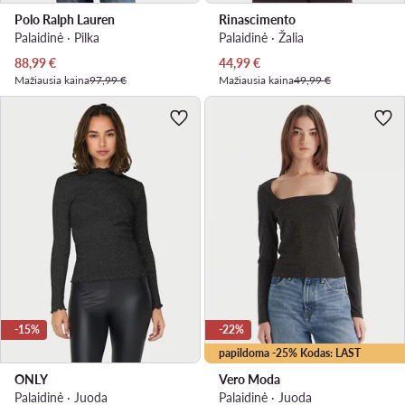
Polo Ralph Lauren
Rinascimento
Palaidinė · Pilka
Palaidinė · Žalia
Dabartinė kaina
Dabartinė kaina
88,99
€
44,99
€
Mažiausia kaina
97,99 €
Mažiausia kaina
49,99 €
-15%
-22%
papildoma -25% Kodas: LAST
ONLY
Vero Moda
Palaidinė · Juoda
Palaidinė · Juoda