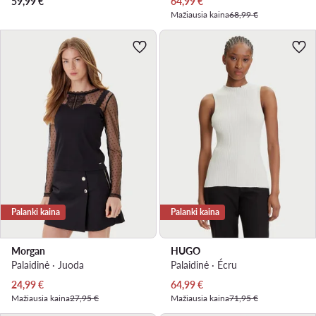
Dabartinė kaina
59,99
€
64,99
€
Mažiausia kaina
68,99 €
Palanki kaina
Palanki kaina
Morgan
HUGO
Palaidinė · Juoda
Palaidinė · Écru
Dabartinė kaina
Dabartinė kaina
24,99
€
64,99
€
Mažiausia kaina
27,95 €
Mažiausia kaina
71,95 €