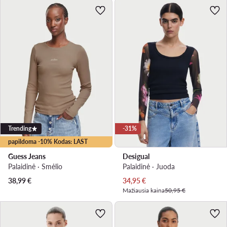
Trending
-31%
papildoma -10% Kodas: LAST
Guess Jeans
Desigual
Palaidinė · Smėlio
Palaidinė · Juoda
Dabartinė kaina
38,99
€
34,95
€
Mažiausia kaina
50,95 €