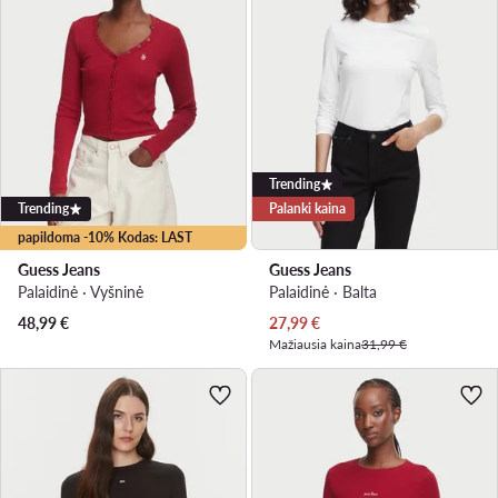
Trending
Trending
Palanki kaina
papildoma -10% Kodas: LAST
Guess Jeans
Guess Jeans
Palaidinė · Vyšninė
Palaidinė · Balta
Dabartinė kaina
48,99
€
27,99
€
Mažiausia kaina
31,99 €