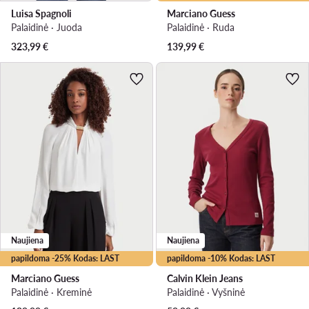
Luisa Spagnoli
Marciano Guess
Palaidinė · Juoda
Palaidinė · Ruda
323,99
€
139,99
€
Naujiena
Naujiena
papildoma -25% Kodas: LAST
papildoma -10% Kodas: LAST
Marciano Guess
Calvin Klein Jeans
Palaidinė · Kreminė
Palaidinė · Vyšninė