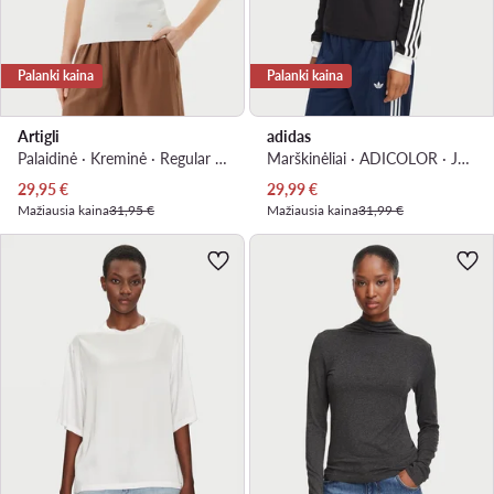
Palanki kaina
Palanki kaina
Artigli
adidas
Palaidinė · Kreminė · Regular Fit
Marškinėliai · ADICOLOR · Juoda
Dabartinė kaina
Dabartinė kaina
29,95
€
29,99
€
Mažiausia kaina
31,95 €
Mažiausia kaina
31,99 €