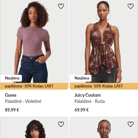
Naujiena
Naujiena
papildoma -10% Kodas: LAST
papildoma -10% Kodas: LAST
Guess
Juicy Couture
Palaidinė · Violetinė
Palaidinė · Ruda
89,99
€
69,99
€