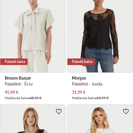
Palanki kaina
Palanki kaina
Bruuns Bazaar
Morgan
Palaidinė · Écru
Palaidinė · Juoda
Dabartinė kaina
Dabartinė kaina
45,99
€
31,99
€
Mažiausia kaina
48,95 €
Mažiausia kaina
33,99 €