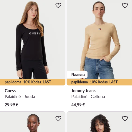
Naujiena
papildoma -10% Kodas: LAST
papildoma -10% Kodas: LAST
Guess
Tommy Jeans
Palaidinė · Juoda
Palaidinė · Geltona
29,99
€
44,99
€