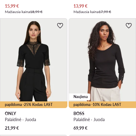
Dabartinė kaina
Dabartinė kaina
15,99
€
13,99
€
Mažiausia kaina
18,99 €
Mažiausia kaina
17,99 €
Naujiena
papildoma -25% Kodas: LAST
papildoma -10% Kodas: LAST
ONLY
BOSS
Palaidinė · Juoda
Palaidinė · Juoda
21,99
€
69,99
€