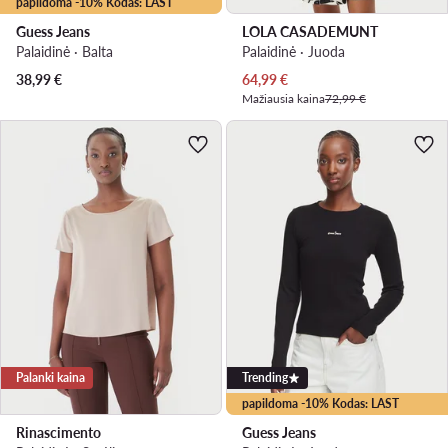
papildoma -10% Kodas: LAST
Guess Jeans
LOLA CASADEMUNT
Palaidinė · Balta
Palaidinė · Juoda
Dabartinė kaina
38,99
€
64,99
€
Mažiausia kaina
72,99 €
Palanki kaina
Trending
papildoma -10% Kodas: LAST
Rinascimento
Guess Jeans