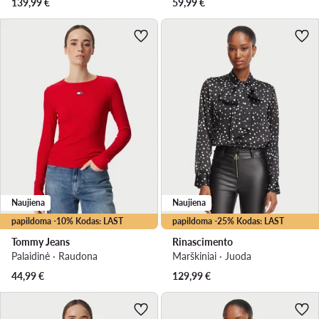
139,99
€
59,99
€
Naujiena
Naujiena
papildoma -10% Kodas: LAST
papildoma -25% Kodas: LAST
Tommy Jeans
Rinascimento
Palaidinė · Raudona
Marškiniai · Juoda
44,99
€
129,99
€