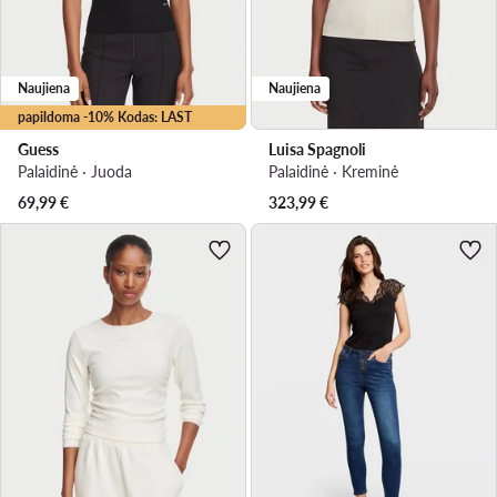
Naujiena
Naujiena
papildoma -10% Kodas: LAST
Guess
Luisa Spagnoli
Palaidinė · Juoda
Palaidinė · Kreminė
69,99
€
323,99
€