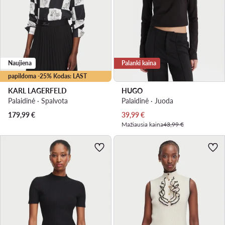
Naujiena
Palanki kaina
papildoma -25% Kodas: LAST
KARL LAGERFELD
HUGO
Palaidinė · Spalvota
Palaidinė · Juoda
Dabartinė kaina
179,99
€
39,99
€
Mažiausia kaina
43,99 €