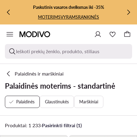
PEREITI PRIE PAGRINDINIO TURINIO
PEREITI Į PAIEŠKĄ
Paskutinis vasaros dvelksmas iki -35%
MOTERIMS
VYRAMS
RANKINĖS
Ieškoti prekių ženklo, produkto, stiliaus
Palaidinės ir marškiniai
Palaidinės moterims - standartinė
Palaidinės
Glaustinukės
Marškiniai
Produktai: 1 233
·
Pasirinkti filtrai (1)