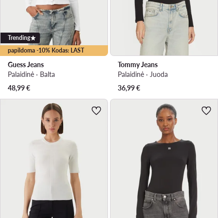
Trending
papildoma -10% Kodas: LAST
Guess Jeans
Tommy Jeans
Palaidinė · Balta
Palaidinė · Juoda
48,99
€
36,99
€