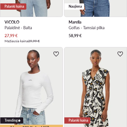
Palanki kaina
Naujiena
ViCOLO
Marella
Palaidinė · Balta
Golfas · Tamsiai pilka
Dabartinė kaina
27,99
€
58,99
€
Mažiausia kaina
29,99 €
Trending
Palanki kaina