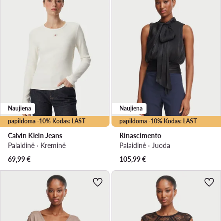
Naujiena
Naujiena
papildoma -10% Kodas: LAST
papildoma -10% Kodas: LAST
Calvin Klein Jeans
Rinascimento
Palaidinė · Kreminė
Palaidinė · Juoda
69,99
€
105,99
€