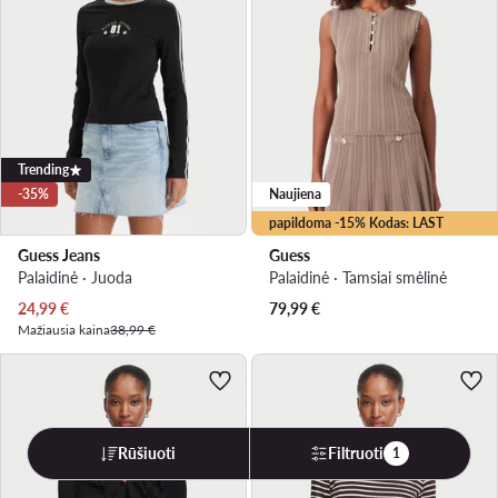
Trending
-35%
Naujiena
papildoma -15% Kodas: LAST
Guess Jeans
Guess
Palaidinė · Juoda
Palaidinė · Tamsiai smėlinė
Dabartinė kaina
24,99
€
79,99
€
Mažiausia kaina
38,99 €
Rūšiuoti
Filtruoti
1