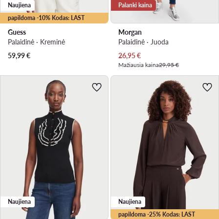
Naujiena
Palanki kaina
papildoma -10% Kodas: LAST
Guess
Morgan
Palaidinė · Kreminė
Palaidinė · Juoda
Dabartinė kaina
59,99
€
26,95
€
Mažiausia kaina
29,95 €
Naujiena
Naujiena
papildoma -25% Kodas: LAST