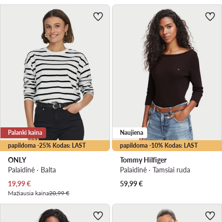
Palanki kaina
Naujiena
papildoma -25% Kodas: LAST
papildoma -10% Kodas: LAST
ONLY
Tommy Hilfiger
Palaidinė · Balta
Palaidinė · Tamsiai ruda
Dabartinė kaina
19,99
€
59,99
€
Mažiausia kaina
20,99 €