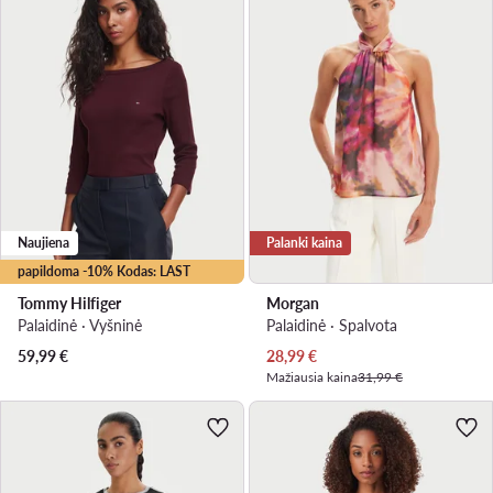
Naujiena
Palanki kaina
papildoma -10% Kodas: LAST
Tommy Hilfiger
Morgan
Palaidinė · Vyšninė
Palaidinė · Spalvota
Dabartinė kaina
59,99
€
28,99
€
Mažiausia kaina
31,99 €