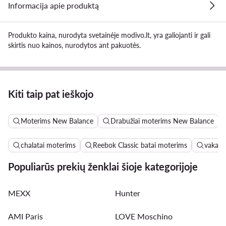
Informacija apie produktą
Produkto kaina, nurodyta svetainėje modivo.lt, yra galiojanti ir gali
skirtis nuo kainos, nurodytos ant pakuotės.
Kiti taip pat ieškojo
Moterims New Balance
Drabužiai moterims New Balance
chalatai moterims
Reebok Classic batai moterims
vakari
Populiarūs prekių ženklai šioje kategorijoje
MEXX
Hunter
AMI Paris
LOVE Moschino