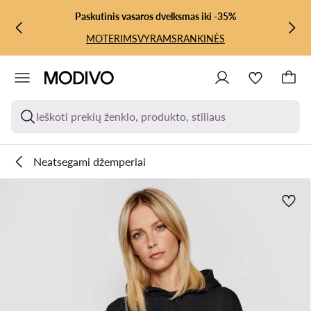
PEREITI PRIE PAGRINDINIO TURINIO
PEREITI Į PAIEŠKĄ
Paskutinis vasaros dvelksmas iki -35%
MOTERIMS
VYRAMS
RANKINĖS
Ieškoti prekių ženklo, produkto, stiliaus
Neatsegami džemperiai