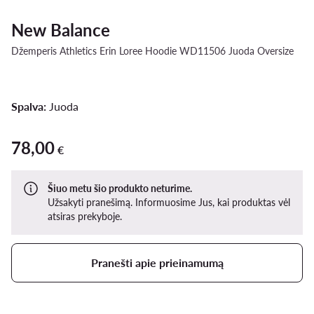
New Balance
Džemperis Athletics Erin Loree Hoodie WD11506 Juoda Oversize
Spalva:
Juoda
78,00
78,00 €
€
Šiuo metu šio produkto neturime.
Užsakyti pranešimą. Informuosime Jus, kai produktas vėl
atsiras prekyboje.
Pranešti apie prieinamumą