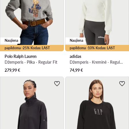
Naujiena
Naujiena
papildoma -25% Kodas: LAST
papildoma -10% Kodas: LAST
Polo Ralph Lauren
adidas
Džemperis · Pilka · Regular Fit
Džemperis · Kreminė · Regular Fit
279,99
€
74,99
€