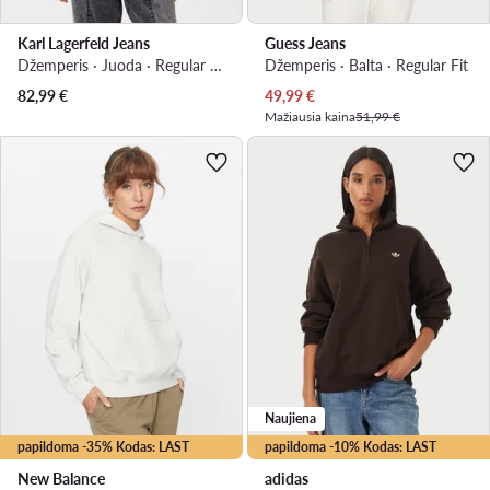
Karl Lagerfeld Jeans
Guess Jeans
Džemperis · Juoda · Regular Fit
Džemperis · Balta · Regular Fit
Dabartinė kaina
82,99
€
49,99
€
Mažiausia kaina
51,99 €
Naujiena
papildoma -35% Kodas: LAST
papildoma -10% Kodas: LAST
New Balance
adidas