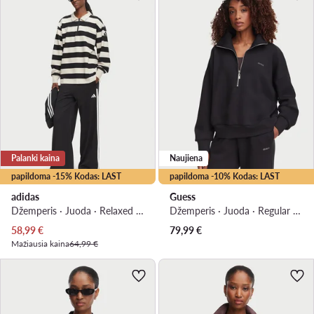
Palanki kaina
Naujiena
papildoma -15% Kodas: LAST
papildoma -10% Kodas: LAST
adidas
Guess
Džemperis · Juoda · Relaxed Fit
Džemperis · Juoda · Regular Fit
Dabartinė kaina
58,99
€
79,99
€
Mažiausia kaina
64,99 €