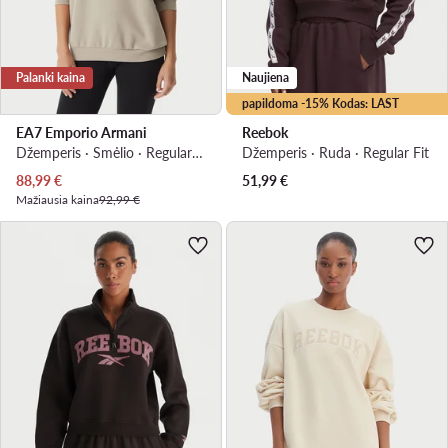
Palanki kaina
Naujiena
papildoma -15% Kodas: LAST
EA7 Emporio Armani
Reebok
Džemperis · Smėlio · Regular Fit
Džemperis · Ruda · Regular Fit
Dabartinė kaina
88,99
€
51,99
€
Mažiausia kaina
92,99 €