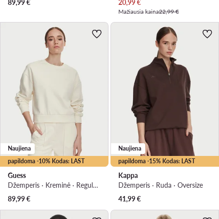
Dabartinė kaina
89,99
€
20,99
€
Mažiausia kaina
22,99 €
Naujiena
Naujiena
papildoma -10% Kodas: LAST
papildoma -15% Kodas: LAST
Guess
Kappa
Džemperis · Kreminė · Regular Fit
Džemperis · Ruda · Oversize
89,99
€
41,99
€