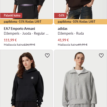
Palanki kaina
-16%
papildoma -15% Kodas: LAST
papildoma -10% Kodas: LAST
EA7 Emporio Armani
adidas
Džemperis · Juoda · Regular Fit
Džemperis · Ruda
Dabartinė kaina
Dabartinė kaina
111,99
€
41,99
€
Mažiausia kaina
124,99 €
Mažiausia kaina
49,99 €