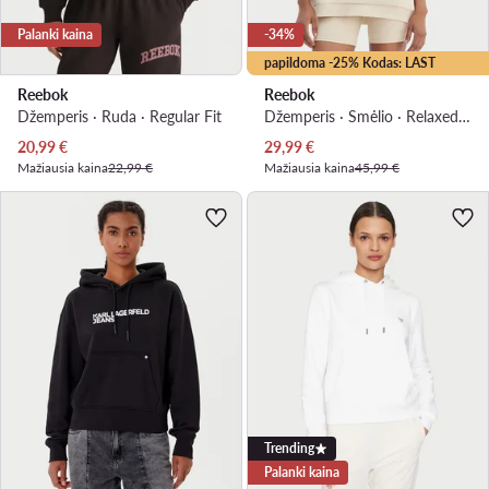
Palanki kaina
-34%
papildoma -25% Kodas: LAST
Reebok
Reebok
Džemperis · Ruda · Regular Fit
Džemperis · Smėlio · Relaxed Fit
Dabartinė kaina
Dabartinė kaina
20,99
€
29,99
€
Mažiausia kaina
22,99 €
Mažiausia kaina
45,99 €
Trending
Palanki kaina