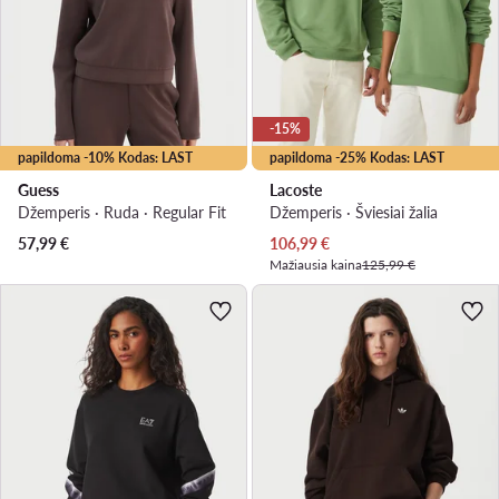
-15%
papildoma -10% Kodas: LAST
papildoma -25% Kodas: LAST
Guess
Lacoste
Džemperis · Ruda · Regular Fit
Džemperis · Šviesiai žalia
Dabartinė kaina
57,99
€
106,99
€
Mažiausia kaina
125,99 €