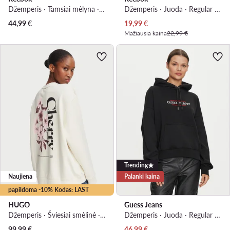
Džemperis · Tamsiai mėlyna · Regular Fit
Džemperis · Juoda · Regular Fit
Dabartinė kaina
44,99
€
19,99
€
Mažiausia kaina
22,99 €
Trending
Naujiena
Palanki kaina
papildoma -10% Kodas: LAST
HUGO
Guess Jeans
Džemperis · Šviesiai smėlinė · Relaxed Fit
Džemperis · Juoda · Regular Fit
Dabartinė kaina
99,99
€
46,99
€