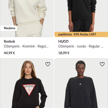
Naujiena
papildoma -10% Kodas: LAST
Reebok
HUGO
Džemperis · Kreminė · Regular Fit
Džemperis · Juoda · Regular Fit
44,99
€
58,99
€