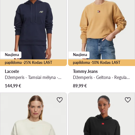
Naujiena
Naujiena
papildoma -25% Kodas: LAST
papildoma -10% Kodas: LAST
Lacoste
Tommy Jeans
Džemperis · Tamsiai mėlyna · Relaxed Fit
Džemperis · Geltona · Regular Fit
144,99
€
89,99
€