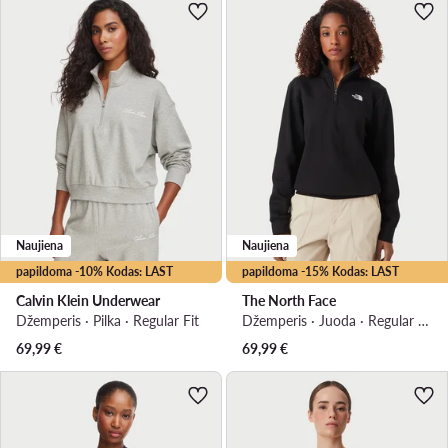
Naujiena
Naujiena
papildoma -10% Kodas: LAST
papildoma -15% Kodas: LAST
Calvin Klein Underwear
The North Face
Džemperis · Pilka · Regular Fit
Džemperis · Juoda · Regular Fit
69,99
€
69,99
€