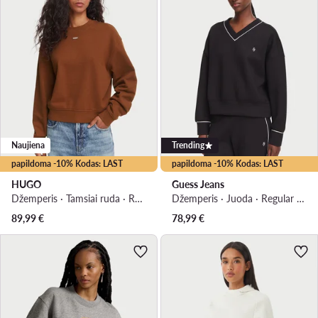
Naujiena
Trending
papildoma -10% Kodas: LAST
papildoma -10% Kodas: LAST
HUGO
Guess Jeans
Džemperis · Tamsiai ruda · Regular Fit
Džemperis · Juoda · Regular Fit
89,99
€
78,99
€