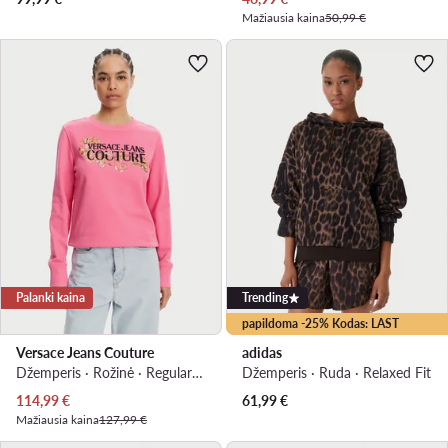
Mažiausia kaina
50,99 €
Palanki kaina
Trending
papildoma -25% Kodas: LAST
Versace Jeans Couture
adidas
Džemperis · Rožinė · Regular Fit
Džemperis · Ruda · Relaxed Fit
Dabartinė kaina
114,99
€
61,99
€
Mažiausia kaina
127,99 €