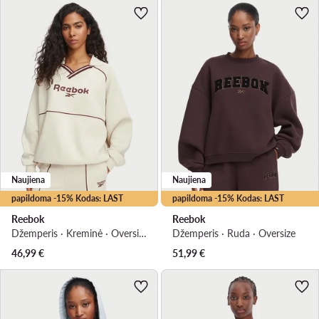
Naujiena
Naujiena
papildoma -15% Kodas: LAST
papildoma -15% Kodas: LAST
Reebok
Reebok
Džemperis · Kreminė · Oversize
Džemperis · Ruda · Oversize
46,99
€
51,99
€