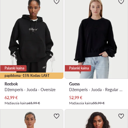
Palanki kaina
Palanki kaina
papildoma -15% Kodas: LAST
Reebok
Guess
Džemperis · Juoda · Oversize
Džemperis · Juoda · Regular Fit
Dabartinė kaina
Dabartinė kaina
62,99
€
52,99
€
Mažiausia kaina
65,99 €
Mažiausia kaina
55,99 €