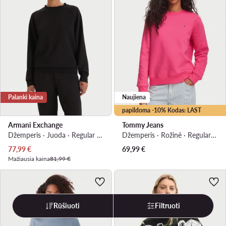
Palanki kaina
Naujiena
papildoma -10% Kodas: LAST
Armani Exchange
Tommy Jeans
Džemperis · Juoda · Regular Fit
Džemperis · Rožinė · Regular Fit
Dabartinė kaina
77,99
€
69,99
€
Mažiausia kaina
81,99 €
Rūšiuoti
Filtruoti