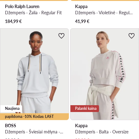
Polo Ralph Lauren
Kappa
Džemperis · Žalia · Regular Fit
Džemperis · Violetinė · Regular Fit
184,99
€
41,99
€
Naujiena
Palanki kaina
papildoma -10% Kodas: LAST
BOSS
Kappa
Džemperis · Šviesiai mėlyna · Regular Fit
Džemperis · Balta · Oversize