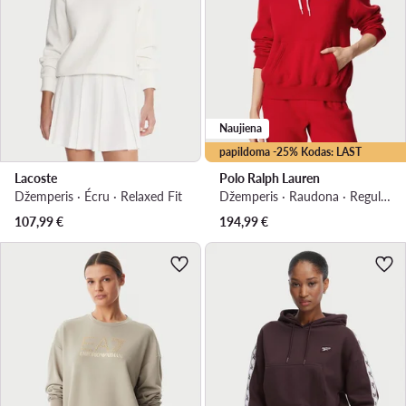
Naujiena
papildoma -25% Kodas: LAST
Lacoste
Polo Ralph Lauren
Džemperis · Écru · Relaxed Fit
Džemperis · Raudona · Regular Fit
107,99
€
194,99
€