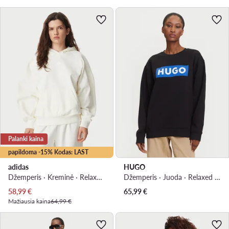
Palanki kaina
papildoma -15% Kodas: LAST
adidas
HUGO
Džemperis · Kreminė · Relaxed Fit
Džemperis · Juoda · Relaxed Fit
Dabartinė kaina
58,99
€
65,99
€
Mažiausia kaina
64,99 €