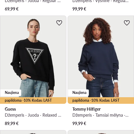
Džemperis · Juoda · Regular Fit
Džemperis · Vyšninė · Regular Fit
69,99
€
99,99
€
Naujiena
Naujiena
papildoma -10% Kodas: LAST
papildoma -10% Kodas: LAST
Guess
Tommy Hilfiger
Džemperis · Juoda · Relaxed Fit
Džemperis · Tamsiai mėlyna · Regular Fit
89,99
€
99,99
€