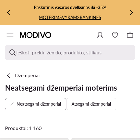
PEREITI PRIE PAGRINDINIO TURINIO
PEREITI Į PAIEŠKĄ
Paskutinis vasaros dvelksmas iki -35%
MOTERIMS
VYRAMS
RANKINĖS
Ieškoti prekių ženklo, produkto, stiliaus
Džemperiai
Neatsegami džemperiai moterims
Neatsegami džemperiai
Atsegami džemperiai
Produktai: 1 160