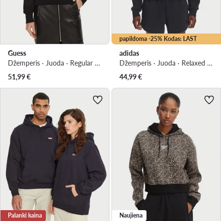
papildoma -25% Kodas: LAST
Guess
adidas
Džemperis · Juoda · Regular Fit
Džemperis · Juoda · Relaxed Fit
51,99
€
44,99
€
Palanki kaina
Naujiena