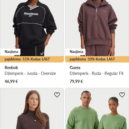
Naujiena
Naujiena
papildoma -15% Kodas: LAST
papildoma -10% Kodas: LAST
Reebok
Guess
Džemperis · Juoda · Oversize
Džemperis · Ruda · Regular Fit
46,99
€
79,99
€