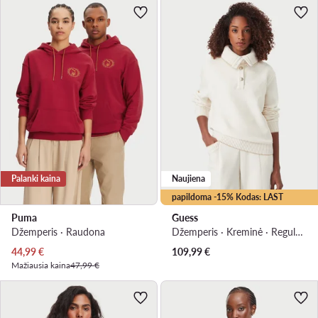
Palanki kaina
Naujiena
papildoma -15% Kodas: LAST
Puma
Guess
Džemperis · Raudona
Džemperis · Kreminė · Regular Fit
Dabartinė kaina
44,99
€
109,99
€
Mažiausia kaina
47,99 €