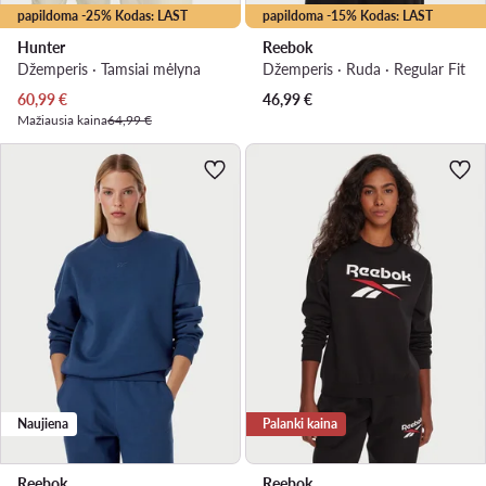
papildoma -25% Kodas: LAST
papildoma -15% Kodas: LAST
Hunter
Reebok
Džemperis · Tamsiai mėlyna
Džemperis · Ruda · Regular Fit
Dabartinė kaina
60,99
€
46,99
€
Mažiausia kaina
64,99 €
Naujiena
Palanki kaina
Reebok
Reebok