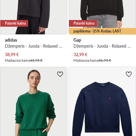
Palanki kaina
Palanki kaina
papildoma -35% Kodas: LAST
adidas
Gap
Džemperis · Juoda · Relaxed Fit
Džemperis · Juoda · Relaxed Fit
Dabartinė kaina
Dabartinė kaina
38,99
€
32,99
€
Mažiausia kaina
43,95 €
Mažiausia kaina
36,95 €