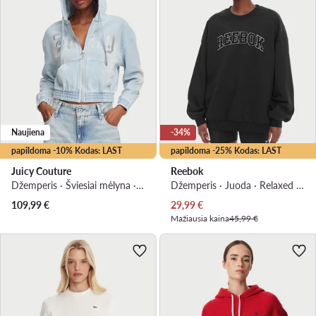
Naujiena
-34%
papildoma -10% Kodas: LAST
papildoma -25% Kodas: LAST
Juicy Couture
Reebok
Džemperis · Šviesiai mėlyna · Regular Fit
Džemperis · Juoda · Relaxed Fit
Dabartinė kaina
109,99
€
29,99
€
Mažiausia kaina
45,99 €