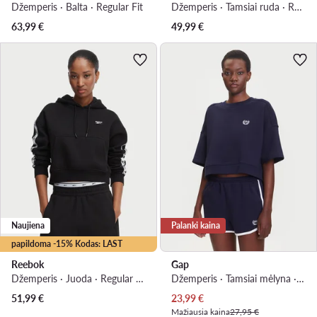
Džemperis · Balta · Regular Fit
Džemperis · Tamsiai ruda · Regular Fit
63,99
€
49,99
€
Naujiena
Palanki kaina
papildoma -15% Kodas: LAST
Reebok
Gap
Džemperis · Juoda · Regular Fit
Džemperis · Tamsiai mėlyna · Oversize
Dabartinė kaina
51,99
€
23,99
€
Mažiausia kaina
27,95 €