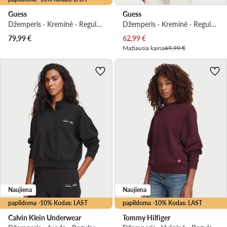
Guess
Guess
Džemperis · Kreminė · Regular Fit
Džemperis · Kreminė · Regular Fit
Dabartinė kaina
79,99
€
62,99
€
Mažiausia kaina
69,99 €
Naujiena
Naujiena
papildoma -10% Kodas: LAST
papildoma -10% Kodas: LAST
Calvin Klein Underwear
Tommy Hilfiger