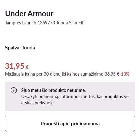
Under Armour
Tamprės Launch 1369773 Juoda Slim Fit
Spalva:
Juoda
31,95
Dabartinė kaina 31,95 €
€
Mažiausia kaina per 30 dienų iki kainos sumažinimo:
36,95 €
-13%
Šiuo metu šio produkto neturime.
Užsakyti pranešimą. Informuosime Jus, kai produktas vėl
atsiras prekyboje.
Pranešti apie prieinamumą