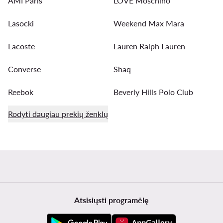
AMI Paris
LOVE Moschino
Lasocki
Weekend Max Mara
Lacoste
Lauren Ralph Lauren
Converse
Shaq
Reebok
Beverly Hills Polo Club
Rodyti daugiau prekių ženklų
Atsisiųsti programėlę