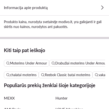
Informacija apie produktą
Produkto kaina, nurodyta svetainėje modivo.lt, yra galiojanti ir gali
skirtis nuo kainos, nurodytos ant pakuotės.
Kiti taip pat ieškojo
Moterims Under Armour
Drabužiai moterims Under Armour
chalatai moterims
Reebok Classic batai moterims
vakari
Populiarūs prekių ženklai šioje kategorijoje
MEXX
Hunter