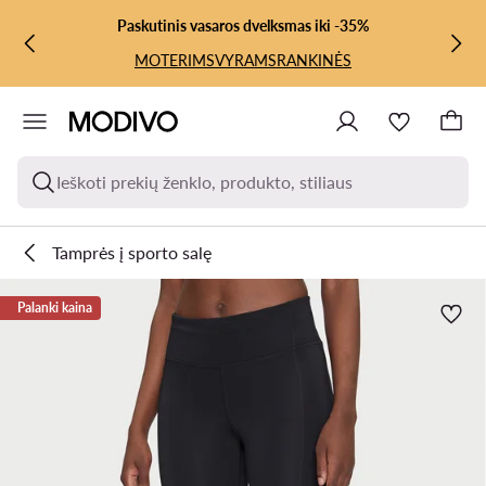
PEREITI PRIE PAGRINDINIO TURINIO
PEREITI Į PAIEŠKĄ
Paskutinis vasaros dvelksmas iki -35%
MOTERIMS
VYRAMS
RANKINĖS
Ieškoti prekių ženklo, produkto, stiliaus
Tamprės į sporto salę
Palanki kaina