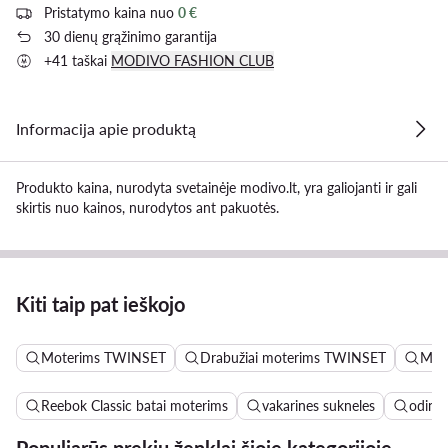
Pristatymo kaina nuo
0 €
30 dienų grąžinimo garantija
+41 taškai
MODIVO FASHION CLUB
Informacija apie produktą
Produkto kaina, nurodyta svetainėje modivo.lt, yra galiojanti ir gali
skirtis nuo kainos, nurodytos ant pakuotės.
Kiti taip pat ieškojo
Moterims TWINSET
Drabužiai moterims TWINSET
Marš
Reebok Classic batai moterims
vakarines sukneles
odinės
Populiarūs prekių ženklai šioje kategorijoje