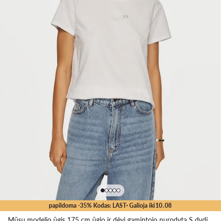
papildoma -35% Kodas: LAST
· Galioja iki
10
.
08
Mūsų modelio ūgis 175 cm ūgio ir dėvi gamintojo nurodytą S dydį