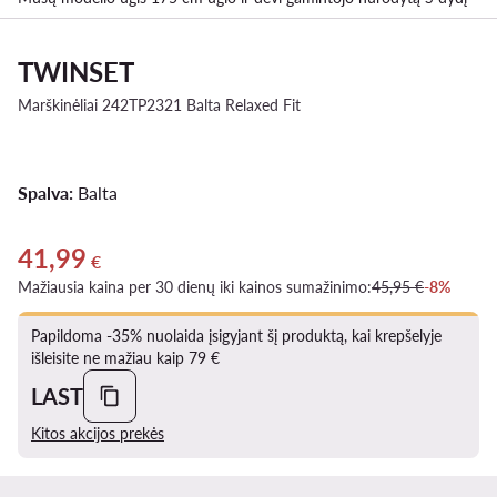
TWINSET
Marškinėliai 242TP2321 Balta Relaxed Fit
Spalva:
Balta
41,99
Dabartinė kaina 41,99 €
€
Mažiausia kaina per 30 dienų iki kainos sumažinimo:
45,95 €
-8%
Papildoma -35% nuolaida įsigyjant šį produktą, kai krepšelyje
išleisite ne mažiau kaip 79 €
LAST
Kitos akcijos prekės