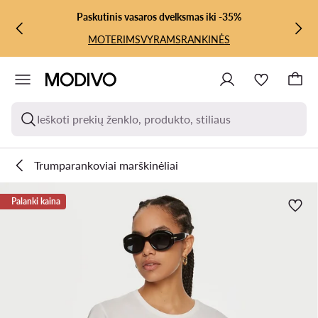
PEREITI PRIE PAGRINDINIO TURINIO
PEREITI Į PAIEŠKĄ
Paskutinis vasaros dvelksmas iki -35%
MOTERIMS
VYRAMS
RANKINĖS
Ieškoti prekių ženklo, produkto, stiliaus
Trumparankoviai marškinėliai
Palanki kaina