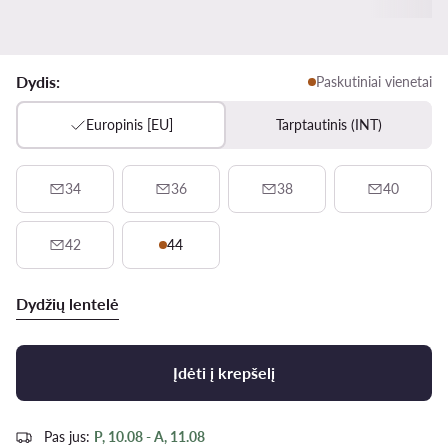
Dydis:
Paskutiniai vienetai
Europinis [EU]
Tarptautinis (INT)
34
36
38
40
42
44
Dydžių lentelė
Įdėti į krepšelį
Pas jus:
P, 10.08 - A, 11.08