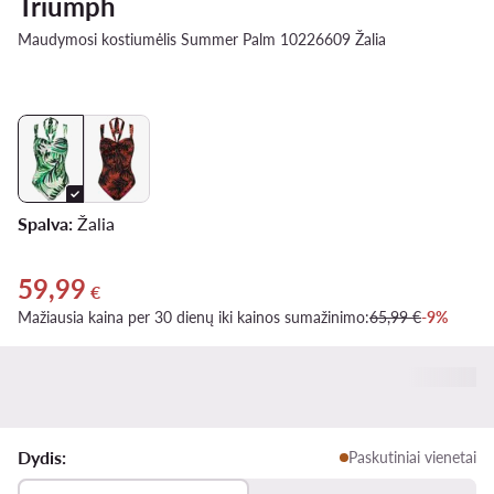
Triumph
Maudymosi kostiumėlis Summer Palm 10226609 Žalia
Spalva:
Žalia
59,99
Dabartinė kaina 59,99 €
€
Mažiausia kaina per 30 dienų iki kainos sumažinimo:
65,99 €
-9%
Dydis:
Paskutiniai vienetai