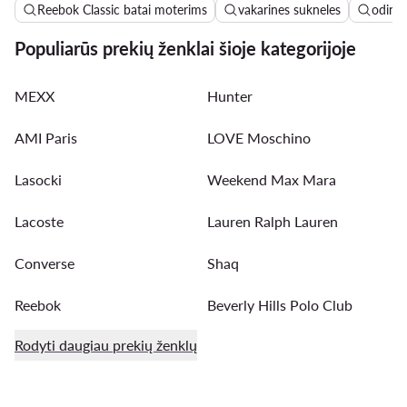
Reebok Classic batai moterims
vakarines sukneles
odinės
Populiarūs prekių ženklai šioje kategorijoje
MEXX
Hunter
AMI Paris
LOVE Moschino
Lasocki
Weekend Max Mara
Lacoste
Lauren Ralph Lauren
Converse
Shaq
Reebok
Beverly Hills Polo Club
Rodyti daugiau prekių ženklų