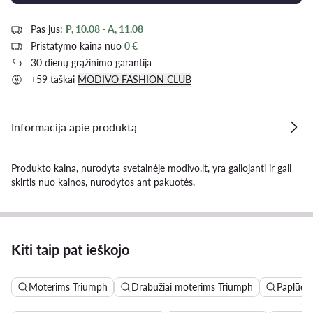
Pas jus:
P, 10.08 - A, 11.08
Pristatymo kaina nuo
0 €
30 dienų grąžinimo garantija
+59 taškai
MODIVO FASHION CLUB
Informacija apie produktą
Produkto kaina, nurodyta svetainėje modivo.lt, yra galiojanti ir gali
skirtis nuo kainos, nurodytos ant pakuotės.
Kiti taip pat ieškojo
Moterims Triumph
Drabužiai moterims Triumph
Paplūdi