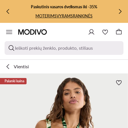
PEREITI PRIE PAGRINDINIO TURINIO
PEREITI Į PAIEŠKĄ
Paskutinis vasaros dvelksmas iki -35%
MOTERIMS
VYRAMS
RANKINĖS
Ieškoti prekių ženklo, produkto, stiliaus
Vientisi
Palanki kaina