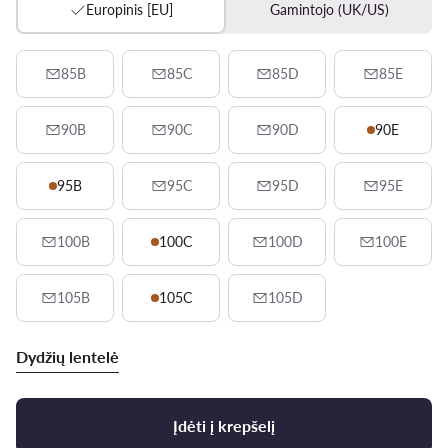
Europinis [EU]
Gamintojo (UK/US)
85B
85C
85D
85E
90B
90C
90D
90E
95B
95C
95D
95E
100B
100C
100D
100E
105B
105C
105D
Dydžių lentelė
Įdėti į krepšelį