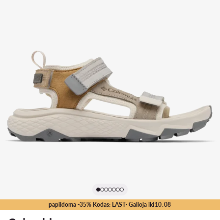
papildoma -35% Kodas: LAST
· Galioja iki
10
.
08