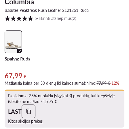
Columbia
Basutės Peakfreak Rush Leather 2121261 Ruda
Klientų įvertinimai skalėje nuo 1 iki 5
5
⋅
Tikrinti atsiliepimus
(2)
Spalva:
Ruda
67,99
Dabartinė kaina 67,99 €
€
Mažiausia kaina per 30 dienų iki kainos sumažinimo:
77,99 €
-12%
Papildoma -35% nuolaida įsigyjant šį produktą, kai krepšelyje
išleisite ne mažiau kaip 79 €
LAST
Kitos akcijos prekės