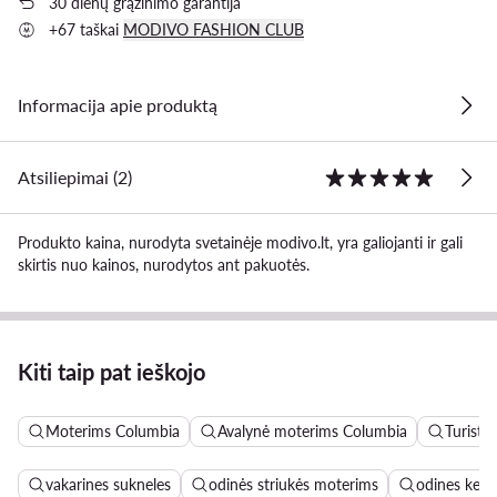
30 dienų grąžinimo garantija
+67 taškai
MODIVO FASHION CLUB
Informacija apie produktą
Atsiliepimai (2)
Produkto kaina, nurodyta svetainėje modivo.lt, yra galiojanti ir gali
skirtis nuo kainos, nurodytos ant pakuotės.
Kiti taip pat ieškojo
Moterims Columbia
Avalynė moterims Columbia
Turisti
vakarines sukneles
odinės striukės moterims
odines keln