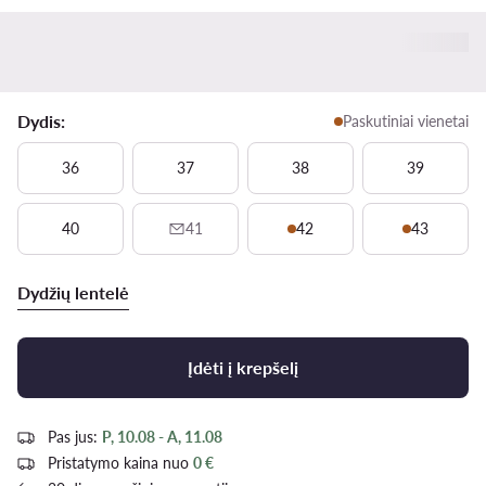
Dydis:
Paskutiniai vienetai
36
37
38
39
40
41
42
43
Dydžių lentelė
Įdėti į krepšelį
Pas jus:
P, 10.08 - A, 11.08
Pristatymo kaina nuo
0 €