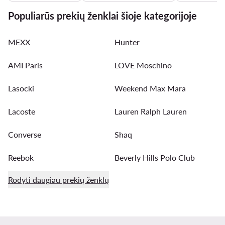
Populiarūs prekių ženklai šioje kategorijoje
MEXX
Hunter
AMI Paris
LOVE Moschino
Lasocki
Weekend Max Mara
Lacoste
Lauren Ralph Lauren
Converse
Shaq
Reebok
Beverly Hills Polo Club
Rodyti daugiau prekių ženklų