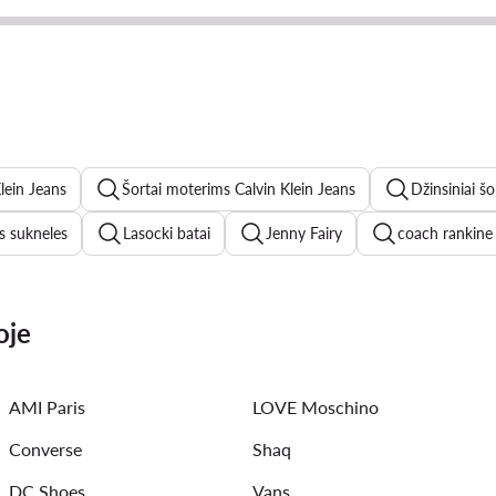
lein Jeans
Šortai moterims Calvin Klein Jeans
Džinsiniai š
es sukneles
Lasocki batai
Jenny Fairy
coach rankine
odinės striukės moterims
odines kelnes
levis džinsai
oje
adidas batai
New Balance 327 moterims
Juoda suknele
AMI Paris
LOVE Moschino
 kostiumeliai
Converse
Shaq
DC Shoes
Vans