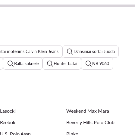
ortai moterims Calvin Klein Jeans
Džinsiniai šortai Juoda
Balta suknele
Hunter batai
NB 9060
new balance 1906
Kappa moterims
Roxy
triumph liemenėlės
Vandens batai moterims
Lasocki
Weekend Max Mara
Reebok
Beverly Hills Polo Club
U.S. Polo Assn
Pinko