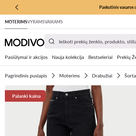
Paskutinis vasaros 
PEREITI PRIE PAGRINDINIO TURINIO
MOTERIMS
VYRAMS
VAIKAMS
PEREITI Į PAIEŠKĄ
Pasiūlymai ir akcijos
Nauja kolekcija
Bestseleriai
Prekių Ž
Pagrindinis puslapis
Moterims
Drabužiai
Šorta
Palanki kaina