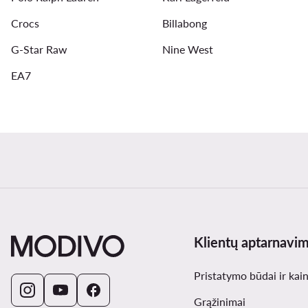
Crocs
Billabong
G-Star Raw
Nine West
EA7
Klientų aptarnavi
Pristatymo būdai ir kai
Grąžinimai