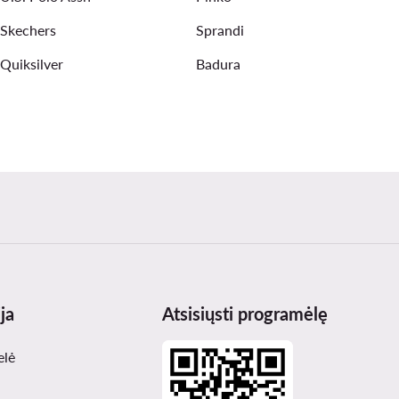
Skechers
Sprandi
Quiksilver
Badura
ja
Atsisiųsti programėlę
elė