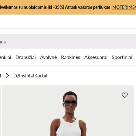
dvelksmas su nuolaidomis iki -35%! Atrask vasaros perliukus
MOTERIMS
enklai
Drabužiai
Avalynė
Rankinės
Aksesuarai
Sportiniai
i
Džinsiniai šortai