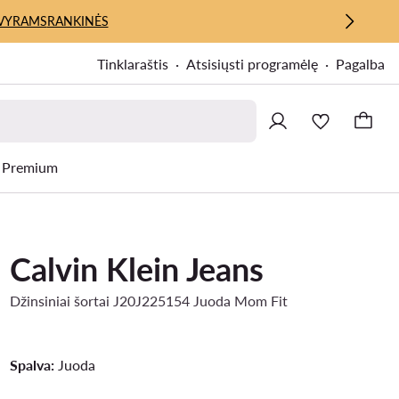
VYRAMS
RANKINĖS
Tinklaraštis
Atsisiųsti programėlę
Pagalba
Premium
Calvin Klein Jeans
Džinsiniai šortai J20J225154 Juoda Mom Fit
Spalva:
Juoda