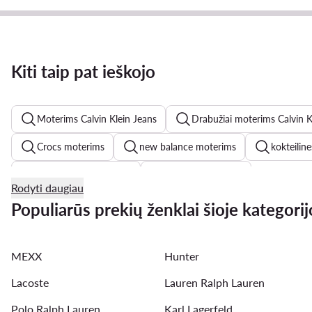
Kiti taip pat ieškojo
Moterims Calvin Klein Jeans
Drabužiai moterims Calvin K
Crocs moterims
new balance moterims
kokteilin
Marc Opolo moterims
chalatai moterims
Rodyti daugiau
Reebok Classic batai moterims
vakarines sukneles
Populiarūs prekių ženklai šioje kategorij
new balance 574
marella
new balance 740
MEXX
Hunter
pavasarinės striukės moterims
braletes
maudymosi
Lacoste
Lauren Ralph Lauren
Polo Ralph Lauren
Karl Lagerfeld