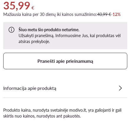
35,99
Dabartinė kaina 35,99 €
€
Mažiausia kaina per 30 dienų iki kainos sumažinimo:
40,99 €
-12%
Šiuo metu šio produkto neturime.
Užsakyti pranešimą. Informuosime Jus, kai produktas vėl
atsiras prekyboje.
Pranešti apie prieinamumą
Informacija apie produktą
Produkto kaina, nurodyta svetainėje modivo.lt, yra galiojanti ir gali
skirtis nuo kainos, nurodytos ant pakuotės.