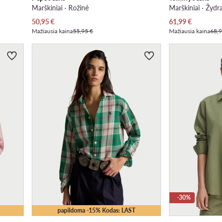
Marškiniai · Rožinė
Marškiniai · Žydr
Dabartinė kaina
Dabartinė kaina
50,95
€
61,99
€
Mažiausia kaina
55,95 €
Mažiausia kaina
68,9
-30%
papildoma -15% Kodas: LAST