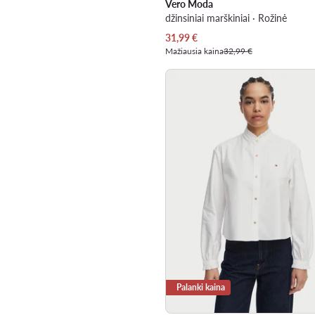
Vero Moda
džinsiniai marškiniai · Rožinė
Dabartinė kaina
31,99
€
Mažiausia kaina
32,99 €
Palanki kaina