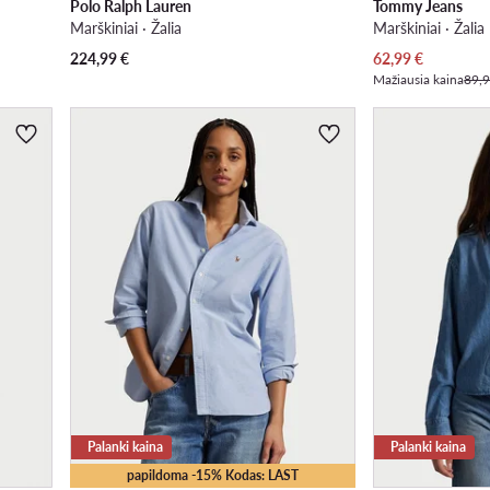
Polo Ralph Lauren
Tommy Jeans
Marškiniai · Žalia
Marškiniai · Žalia
Dabartinė kaina
224,99
€
62,99
€
Mažiausia kaina
89,9
Palanki kaina
Palanki kaina
papildoma -15% Kodas: LAST