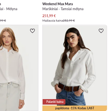
n
Weekend Max Mara
iai · Mėlyna
Marškiniai · Tamsiai mėlyna
Dabartinė kaina
251,99
€
,99 €
Mažiausia kaina
252,99 €
Palanki kaina
papildoma -15% Kodas: LAST