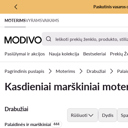
Paskutinis vasaros 
PEREITI PRIE PAGRINDINIO TURINIO
MOTERIMS
VYRAMS
VAIKAMS
PEREITI Į PAIEŠKĄ
Pasiūlymai ir akcijos
Nauja kolekcija
Bestseleriai
Prekių Ž
Pagrindinis puslapis
Moterims
Drabužiai
Palai
Kasdieniai marškiniai moter
Drabužiai
Rūšiuoti
Dydis
Spa
Palaidinės ir marškiniai
Produktų skaičius:
444