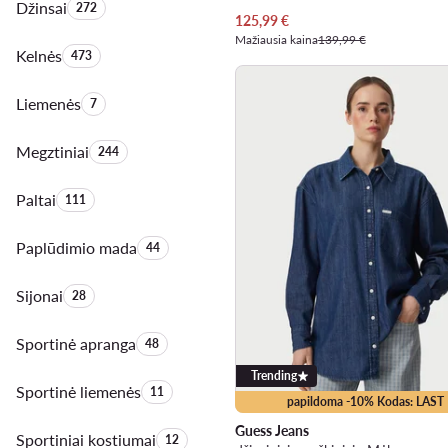
Džinsai
Produktų skaičius:
272
Dabartinė kaina
125,99
€
Mažiausia kaina
139,99 €
Kelnės
Produktų skaičius:
473
Liemenės
Produktų skaičius:
7
Megztiniai
Produktų skaičius:
244
Paltai
Produktų skaičius:
111
Paplūdimio mada
Produktų skaičius:
44
Sijonai
Produktų skaičius:
28
Sportinė apranga
Produktų skaičius:
48
Trending
Sportinė liemenės
Produktų skaičius:
11
papildoma -10% Kodas: LAST
Guess Jeans
Sportiniai kostiumai
Produktų skaičius:
12