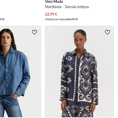
Vero Moda
Marškiniai · Tamsiai mėlyna
Dabartinė kaina
22,99
€
9 €
Mažiausia kaina
24,99 €