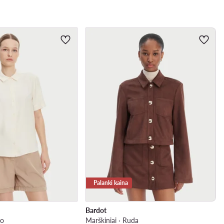
Palanki kaina
Bardot
io
Marškiniai · Ruda