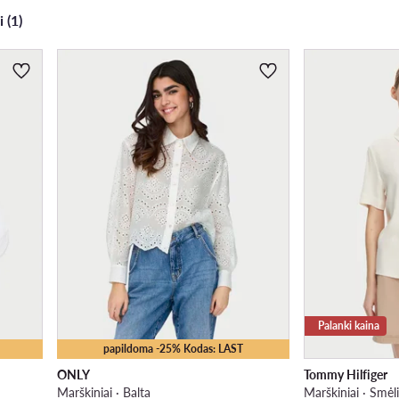
i (1)
Palanki kaina
papildoma -25% Kodas: LAST
ONLY
Tommy Hilfiger
Marškiniai · Balta
Marškiniai · Smėl