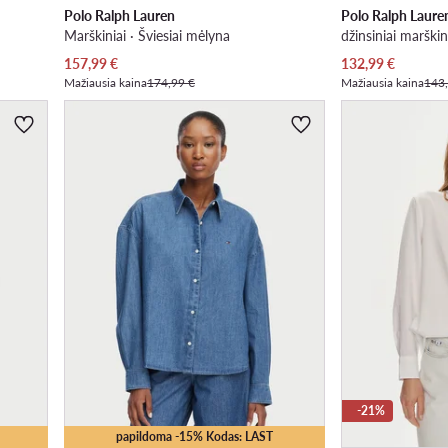
Polo Ralph Lauren
Polo Ralph Laure
Marškiniai · Šviesiai mėlyna
džinsiniai marškin
Dabartinė kaina
Dabartinė kaina
157,99
€
132,99
€
Mažiausia kaina
174,99 €
Mažiausia kaina
143
-21%
papildoma -15% Kodas: LAST