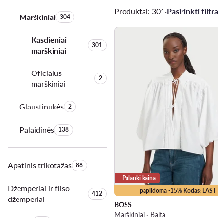
Produktai: 301
·
Pasirinkti filtra
Marškiniai
Produktų skaičius:
304
Kasdieniai
Produktų skaičius:
301
marškiniai
Oficialūs
Produktų skaičius:
2
marškiniai
Glaustinukės
Produktų skaičius:
2
Palaidinės
Produktų skaičius:
138
Apatinis trikotažas
Produktų skaičius:
88
Palanki kaina
Džemperiai ir fliso
papildoma -15% Kodas: LAST
Produktų skaičius:
412
džemperiai
BOSS
Marškiniai · Balta