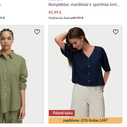
a
Komplektas: marškiniai ir sportiniai šortai · Smėlio
Dabartinė kaina
45,99
€
9 €
Mažiausia kaina
49,99 €
Palanki kaina
papildoma -25% Kodas: LAST