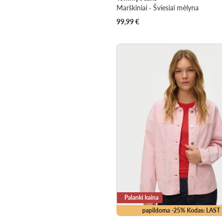
Marškiniai · Šviesiai mėlyna
99,99
€
Palanki kaina
papildoma -25% Kodas: LAST