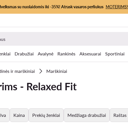
dvelksmas su nuolaidomis iki -35%! Atrask vasaros perliukus
MOTERIMS
enklai
Drabužiai
Avalynė
Rankinės
Aksesuarai
Sportiniai
dinės ir marškiniai
Marškiniai
ims - Relaxed Fit
lva
Kaina
Prekių ženklai
Medžiaga drabužiai
Raštas