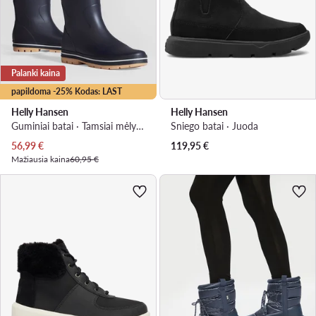
Palanki kaina
papildoma -25% Kodas: LAST
Helly Hansen
Helly Hansen
Guminiai batai · Tamsiai mėlyna
Sniego batai · Juoda
Dabartinė kaina
56,99
€
119,95
€
Mažiausia kaina
60,95 €