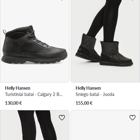
Helly Hansen
Helly Hansen
Turistiniai batai · Calgary 2 Boots 12036 · Juoda
Sniego batai · Juoda
130,00
€
155,00
€