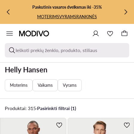
PEREITI PRIE PAGRINDINIO TURINIO
PEREITI Į PAIEŠKĄ
Paskutinis vasaros dvelksmas iki -35%
MOTERIMS
VYRAMS
RANKINĖS
Ieškoti prekių ženklo, produkto, stiliaus
Helly Hansen
Moterims
Vaikams
Vyrams
Produktai: 315
·
Pasirinkti filtrai (1)