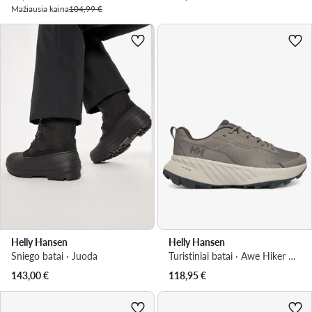
Mažiausia kaina
104,99 €
Helly Hansen
Helly Hansen
Sniego batai · Juoda
Turistiniai batai · Awe Hiker Dwr 12091 · Pilka
143,00
€
118,95
€