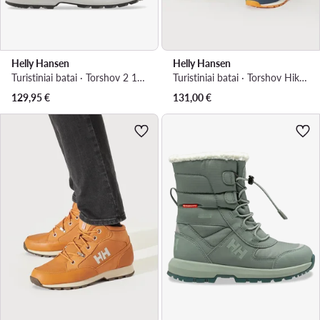
Helly Hansen
Helly Hansen
Turistiniai batai · Torshov 2 12040990 · Juoda
Turistiniai batai · Torshov Hiker 11593-597 · Tamsiai mėlyna
129,95
€
131,00
€