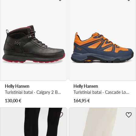
Helly Hansen
Helly Hansen
Turistiniai batai · Calgary 2 Boots 12036 · Juoda
Turistiniai batai · Cascade Low Ht 11749 · Oranžinė
130,00
€
164,95
€