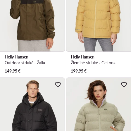
Helly Hansen
Helly Hansen
Outdoor striukė · Žalia
Žieminė striukė · Geltona
149,95
€
199,95
€