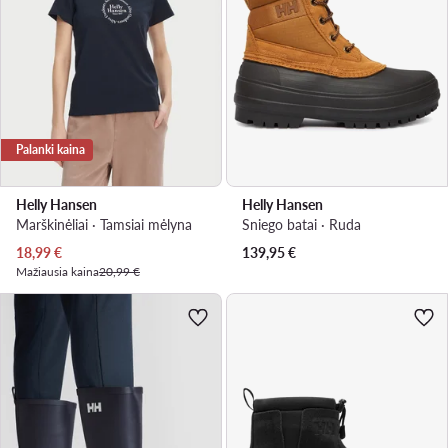
Palanki kaina
Helly Hansen
Helly Hansen
Marškinėliai · Tamsiai mėlyna
Sniego batai · Ruda
Dabartinė kaina
18,99
€
139,95
€
Mažiausia kaina
20,99 €