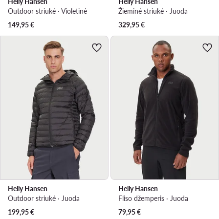
Helly Hansen
Helly Hansen
Outdoor striukė · Violetinė
Žieminė striukė · Juoda
149,95
€
329,95
€
Helly Hansen
Helly Hansen
Outdoor striukė · Juoda
Fliso džemperis · Juoda
199,95
€
79,95
€