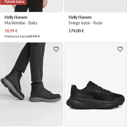
Palanki kaina
Helly Hansen
Helly Hansen
Marškinėliai · Balta
Sniego batai · Ruda
Dabartinė kaina
18,99
€
174,00
€
Mažiausia kaina
20,95 €