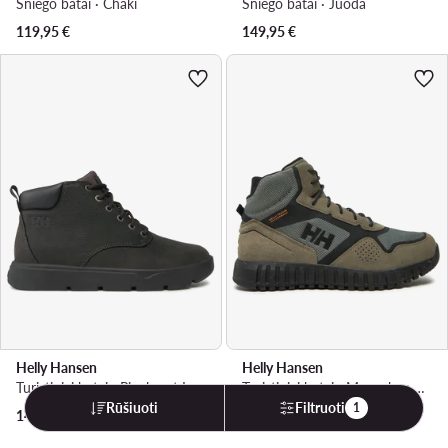
Sniego batai · Chaki
Sniego batai · Juoda
119,95
€
149,95
€
Helly Hansen
Helly Hansen
Turistiniai batai · Pinehurst Leather 11738_713 · Ruda
Turistiniai batai · Monashee Ullr HT 11432 · Ruda
Rūšiuoti
Filtruoti
1
143,00
€
160,00
€