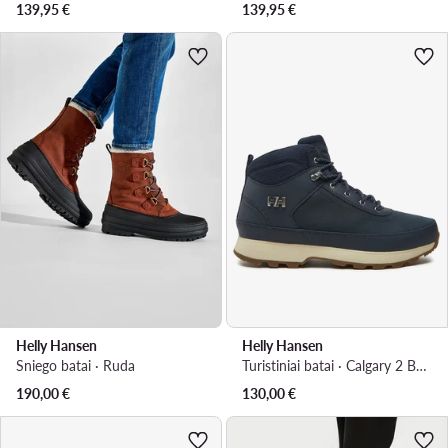
139,95
€
139,95
€
Helly Hansen
Helly Hansen
Sniego batai · Ruda
Turistiniai batai · Calgary 2 Boots 12036 · Tamsiai mėlyna
190,00
€
130,00
€