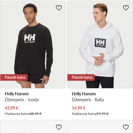
Palanki kaina
Palanki kaina
Helly Hansen
Helly Hansen
Džemperis · Juoda
Džemperis · Balta
Dabartinė kaina
Dabartinė kaina
43,99
€
54,99
€
Mažiausia kaina
48,95 €
Mažiausia kaina
57,99 €