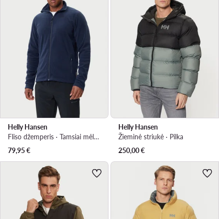
Helly Hansen
Helly Hansen
Fliso džemperis · Tamsiai mėlyna
Žieminė striukė · Pilka
79,95
€
250,00
€