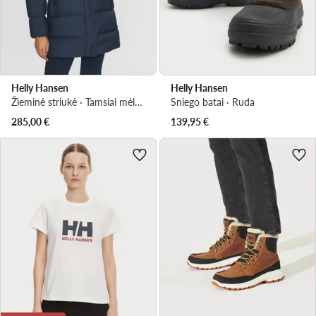
Helly Hansen
Helly Hansen
Žieminė striukė · Tamsiai mėlyna
Sniego batai · Ruda
285,00
€
139,95
€