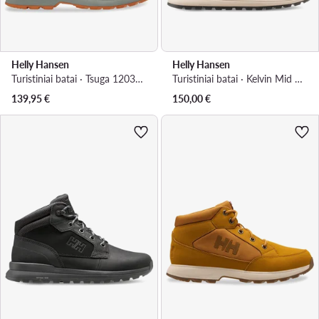
Helly Hansen
Helly Hansen
Turistiniai batai · Tsuga 12039 423 · Žalia
Turistiniai batai · Kelvin Mid Boots 12038 · Ruda
139,95
€
150,00
€