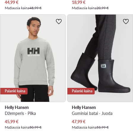
Dabartinė kaina
Dabartinė kaina
44,99
€
18,99
€
Mažiausia kaina
48,99 €
Mažiausia kaina
20,99 €
Palanki kaina
Palanki kaina
Helly Hansen
Helly Hansen
Džemperis · Pilka
Guminiai batai · Juoda
Dabartinė kaina
Dabartinė kaina
45,99
€
47,99
€
Mažiausia kaina
50,99 €
Mažiausia kaina
53,99 €