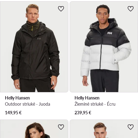
Helly Hansen
Helly Hansen
Outdoor striukė · Juoda
Žieminė striukė · Écru
149,95
€
239,95
€