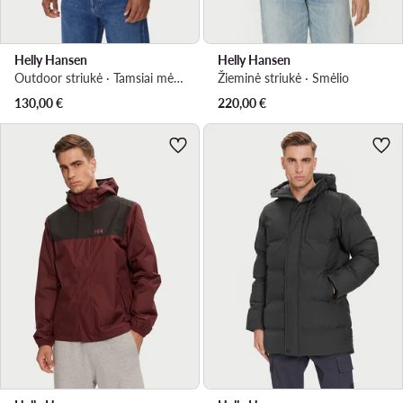
Helly Hansen
Helly Hansen
Outdoor striukė · Tamsiai mėlyna
Žieminė striukė · Smėlio
130,00
€
220,00
€