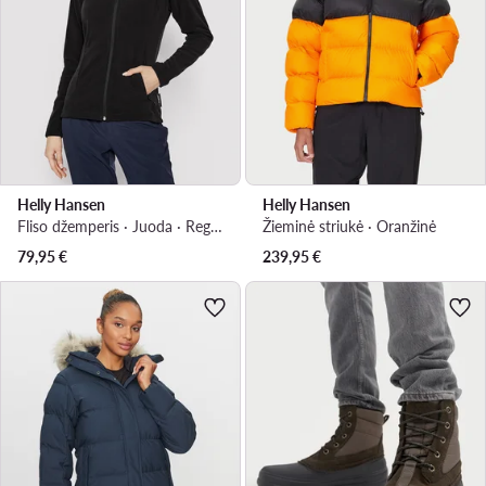
Helly Hansen
Helly Hansen
Fliso džemperis · Juoda · Regular Fit
Žieminė striukė · Oranžinė
79,95
€
239,95
€