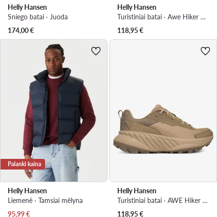
Helly Hansen
Helly Hansen
Sniego batai · Juoda
Turistiniai batai · Awe Hiker Dwr 12091 · Juoda
174,00
€
118,95
€
Palanki kaina
Helly Hansen
Helly Hansen
Liemenė · Tamsiai mėlyna
Turistiniai batai · AWE Hiker DWR 12098 · Chaki
Dabartinė kaina
95,99
€
118,95
€