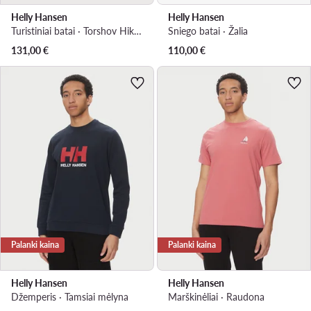
Helly Hansen
Helly Hansen
Turistiniai batai · Torshov Hiker 115-93.725 · Ruda
Sniego batai · Žalia
131,00
€
110,00
€
Palanki kaina
Palanki kaina
Helly Hansen
Helly Hansen
Džemperis · Tamsiai mėlyna
Marškinėliai · Raudona