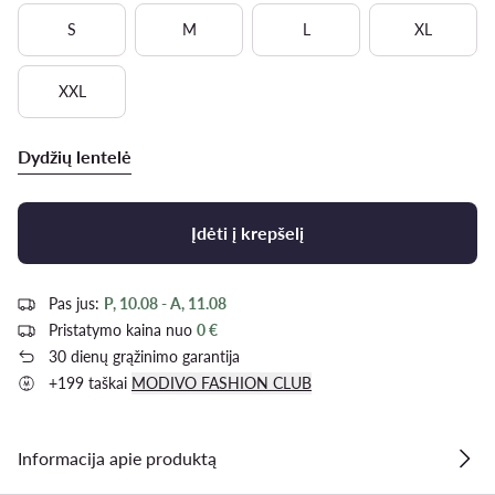
S
M
L
XL
XXL
Dydžių lentelė
Įdėti į krepšelį
Pas jus:
P, 10.08 - A, 11.08
Pristatymo kaina nuo
0 €
30 dienų grąžinimo garantija
+199 taškai
MODIVO FASHION CLUB
Informacija apie produktą