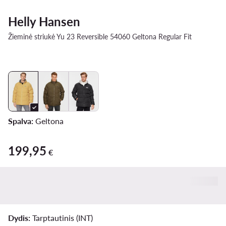
Helly Hansen
Žieminė striukė Yu 23 Reversible 54060 Geltona Regular Fit
Spalva:
Geltona
199,95
199,95 €
€
Dydis:
Tarptautinis (INT)