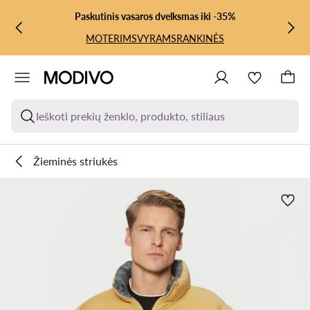
PEREITI PRIE PAGRINDINIO TURINIO
PEREITI Į PAIEŠKĄ
Paskutinis vasaros dvelksmas iki -35%
MOTERIMS
VYRAMS
RANKINĖS
Ieškoti prekių ženklo, produkto, stiliaus
Žieminės striukės