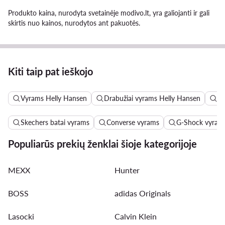
Produkto kaina, nurodyta svetainėje modivo.lt, yra galiojanti ir gali
skirtis nuo kainos, nurodytos ant pakuotės.
Kiti taip pat ieškojo
Vyrams Helly Hansen
Drabužiai vyrams Helly Hansen
St
Skechers batai vyrams
Converse vyrams
G-Shock vyram
Populiarūs prekių ženklai šioje kategorijoje
MEXX
Hunter
BOSS
adidas Originals
Lasocki
Calvin Klein