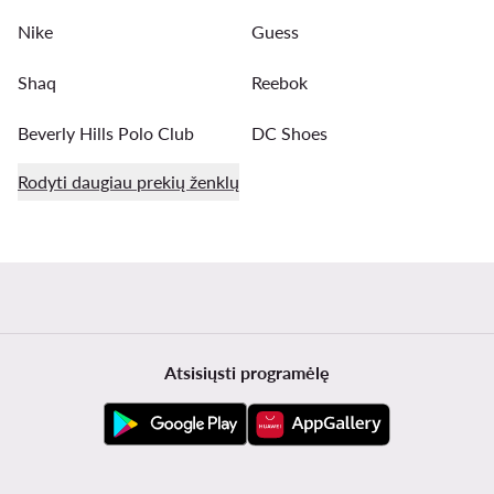
Nike
Guess
Shaq
Reebok
Beverly Hills Polo Club
DC Shoes
Rodyti daugiau prekių ženklų
Atsisiųsti programėlę