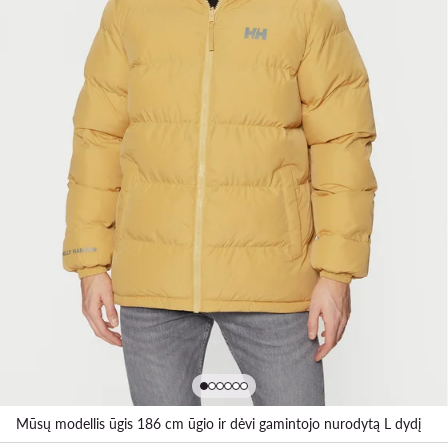
Mūsų modellis ūgis 186 cm ūgio ir dėvi gamintojo nurodytą L dydį