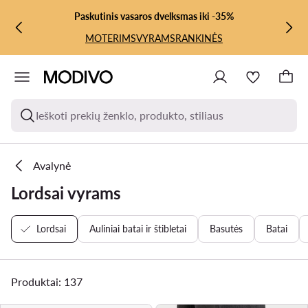
PEREITI PRIE PAGRINDINIO TURINIO
PEREITI Į PAIEŠKĄ
Paskutinis vasaros dvelksmas iki -35%
MOTERIMS
VYRAMS
RANKINĖS
Ieškoti prekių ženklo, produkto, stiliaus
Avalynė
Lordsai vyrams
Lordsai
Auliniai batai ir štibletai
Basutės
Batai
Produktai: 137