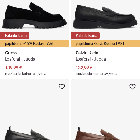
Palanki kaina
Palanki kaina
papildoma -15% Kodas: LAST
papildoma -25% Kodas: LAST
Guess
Calvin Klein
Loaferai · Juoda
Loaferai · Juoda
Dabartinė kaina
Dabartinė kaina
139,99
€
132,99
€
Mažiausia kaina
154,99 €
Mažiausia kaina
139,99 €