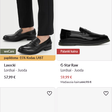
weCare
Palanki kaina
papildoma -15% Kodas: LAST
Lasocki
G-Star Raw
Lordsai · Juoda
Lordsai · Juoda
Dabartinė kaina
57,99
€
59,99
€
Mažiausia kaina
64,95 €