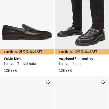
papildoma -25% Kodas: LAST
papildoma -10% Kodas: LAST
Calvin Klein
Vagabond Shoemakers
Lordsai · Tamsiai ruda
Lordsai · Juoda
139,99
€
138,99
€