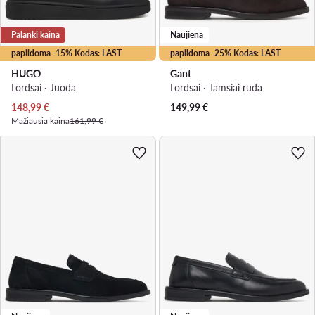
Palanki kaina
Naujiena
papildoma -15% Kodas: LAST
papildoma -25% Kodas: LAST
HUGO
Gant
Lordsai · Juoda
Lordsai · Tamsiai ruda
Dabartinė kaina
148,99
€
149,99
€
Mažiausia kaina
161,99 €