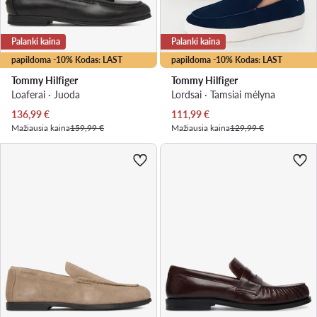
Palanki kaina
Palanki kaina
papildoma -10% Kodas: LAST
papildoma -10% Kodas: LAST
Tommy Hilfiger
Tommy Hilfiger
Loaferai · Juoda
Lordsai · Tamsiai mėlyna
Dabartinė kaina
Dabartinė kaina
136,99
€
111,99
€
Mažiausia kaina
159,99 €
Mažiausia kaina
129,99 €