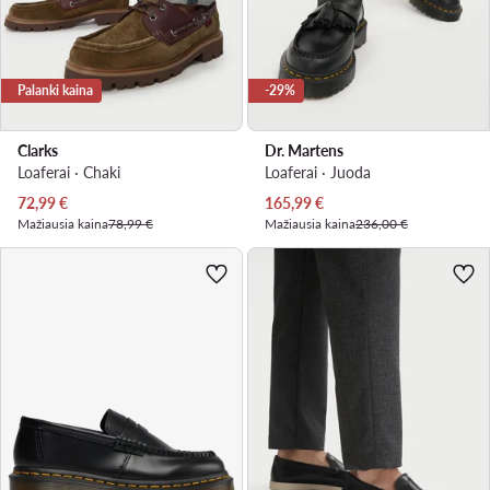
Palanki kaina
-29%
Clarks
Dr. Martens
Loaferai · Chaki
Loaferai · Juoda
Dabartinė kaina
Dabartinė kaina
72,99
€
165,99
€
Mažiausia kaina
78,99 €
Mažiausia kaina
236,00 €