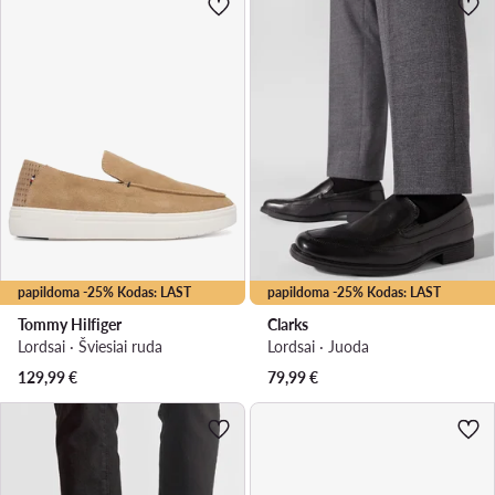
papildoma -25% Kodas: LAST
papildoma -25% Kodas: LAST
Tommy Hilfiger
Clarks
Lordsai · Šviesiai ruda
Lordsai · Juoda
129,99
€
79,99
€