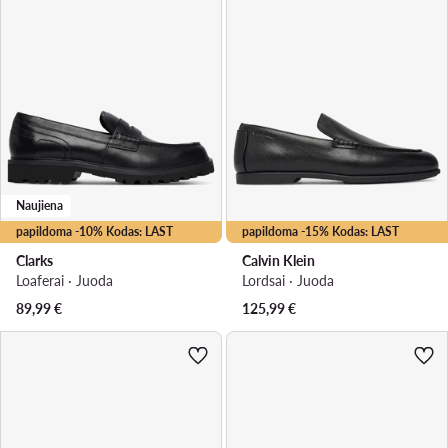
Naujiena
papildoma -10% Kodas: LAST
papildoma -15% Kodas: LAST
Clarks
Calvin Klein
Loaferai · Juoda
Lordsai · Juoda
89,99
€
125,99
€