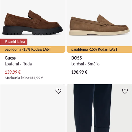
Palanki kaina
papildoma -15% Kodas: LAST
papildoma -15% Kodas: LAST
Guess
BOSS
Loaferai · Ruda
Lordsai · Smėlio
Dabartinė kaina
139,99
€
198,99
€
Mažiausia kaina
154,99 €