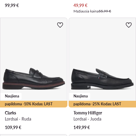
Dabartinė kaina
99,99
€
49,99
€
Mažiausia kaina
55,99 €
Naujiena
Naujiena
papildoma -10% Kodas: LAST
papildoma -25% Kodas: LAST
Clarks
Tommy Hilfiger
Lordsai · Ruda
Lordsai · Juoda
109,99
€
149,99
€