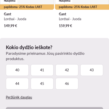
Naujiena
Naujiena
papildoma -25% Kodas: LAST
papildoma -25% Kodas: LAST
Gant
Gant
Lordsai · Juoda
Lordsai · Juoda
149,99
€
159,99
€
Kokio dydžio ieškote?
Parodysime prieinamus Jūsų pasirinkto dydžio
produktus.
40
41
42
43
44
45
46
Peržiūrėk daugiau