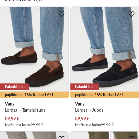
Palanki kaina
Palanki kaina
papildoma -15% Kodas: LAST
papildoma -15% Kodas: LAST
Vans
Vans
Lordsai · Tamsiai ruda
Lordsai · Juoda
Dabartinė kaina
Dabartinė kaina
89,99
€
89,99
€
Mažiausia kaina
99,99 €
Mažiausia kaina
99,99 €