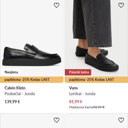
Naujiena
Palanki kaina
papildoma -25% Kodas: LAST
papildoma -25% Kodas: LAST
Calvin Klein
Vans
Pusbačiai · Juoda
Lordsai · Juoda
Dabartinė kaina
139,99
€
81,99
€
Mažiausia kaina
93,99 €