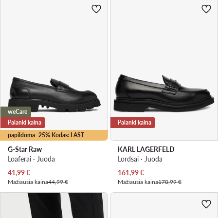
weCare
Palanki kaina
Palanki kaina
papildoma -25% Kodas: LAST
G-Star Raw
KARL LAGERFELD
Loaferai · Juoda
Lordsai · Juoda
Dabartinė kaina
Dabartinė kaina
41,99
€
161,99
€
Mažiausia kaina
44,99 €
Mažiausia kaina
170,99 €