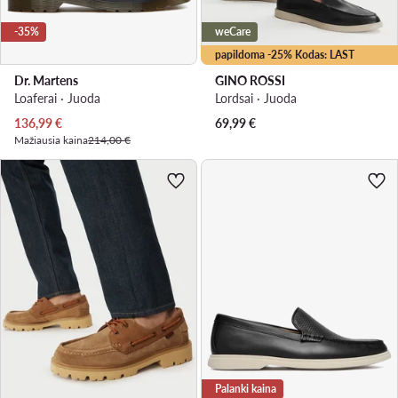
-35%
weCare
papildoma -25% Kodas: LAST
Dr. Martens
GINO ROSSI
Loaferai · Juoda
Lordsai · Juoda
Dabartinė kaina
136,99
€
69,99
€
Mažiausia kaina
214,00 €
Palanki kaina