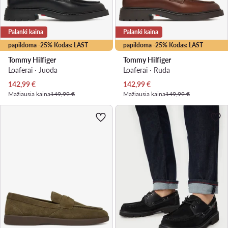
Palanki kaina
Palanki kaina
papildoma -25% Kodas: LAST
papildoma -25% Kodas: LAST
Tommy Hilfiger
Tommy Hilfiger
Loaferai · Juoda
Loaferai · Ruda
Dabartinė kaina
Dabartinė kaina
142,99
€
142,99
€
Mažiausia kaina
149,99 €
Mažiausia kaina
149,99 €