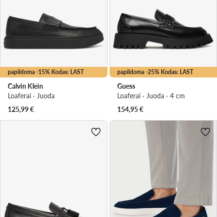
papildoma -15% Kodas: LAST
papildoma -25% Kodas: LAST
Calvin Klein
Guess
Loaferai · Juoda
Loaferai · Juoda · 4 cm
125,99
€
154,95
€