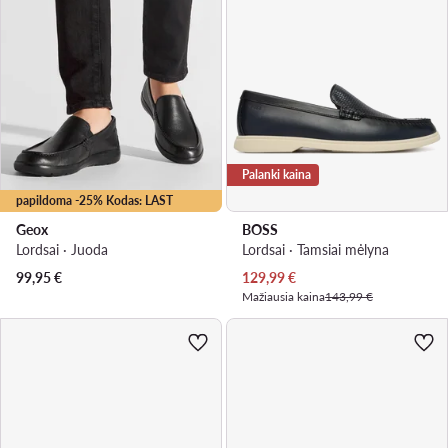
Palanki kaina
papildoma -25% Kodas: LAST
Geox
BOSS
Lordsai · Juoda
Lordsai · Tamsiai mėlyna
Dabartinė kaina
99,95
€
129,99
€
Mažiausia kaina
143,99 €