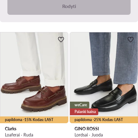
Rodyti
weCare
Palanki kaina
papildoma -15% Kodas: LAST
papildoma -25% Kodas: LAST
Clarks
GINO ROSSI
Loaferai · Ruda
Lordsai · Juoda