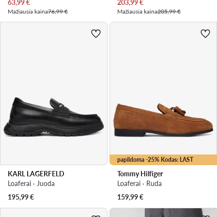
Dabartinė kaina
Dabartinė kaina
63,99
€
203,99
€
Mažiausia kaina
76,99 €
Mažiausia kaina
205,99 €
papildoma -25% Kodas: LAST
KARL LAGERFELD
Tommy Hilfiger
Loaferai · Juoda
Loaferai · Ruda
195,99
€
159,99
€