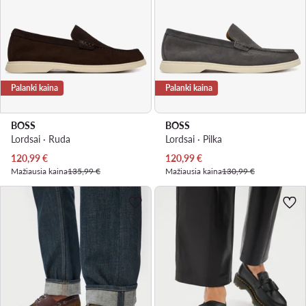
Palanki kaina
Palanki kaina
BOSS
BOSS
Lordsai · Ruda
Lordsai · Pilka
Dabartinė kaina
Dabartinė kaina
120,99
€
120,99
€
Mažiausia kaina
135,99 €
Mažiausia kaina
130,99 €