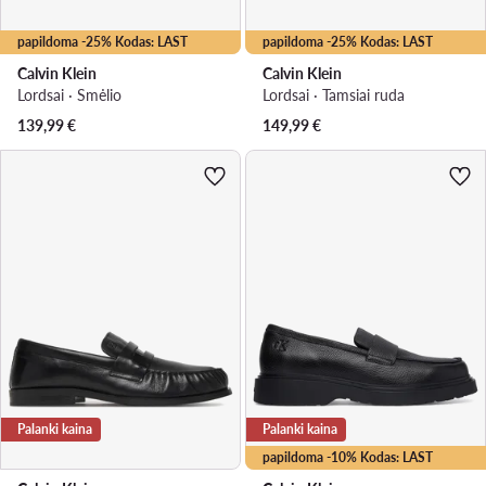
papildoma -25% Kodas: LAST
papildoma -25% Kodas: LAST
Calvin Klein
Calvin Klein
Lordsai · Smėlio
Lordsai · Tamsiai ruda
139,99
€
149,99
€
Palanki kaina
Palanki kaina
papildoma -10% Kodas: LAST