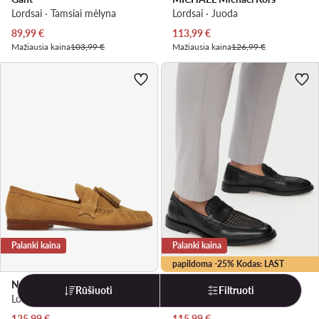
Lordsai · Tamsiai mėlyna
Lordsai · Juoda
Dabartinė kaina
Dabartinė kaina
89,99
€
113,99
€
Mažiausia kaina
103,99 €
Mažiausia kaina
126,99 €
Palanki kaina
Palanki kaina
papildoma -25% Kodas: LAST
Naked Wolfe
Gant
Rūšiuoti
Filtruoti
Loaferai · Ruda
Lordsai · Juoda
Dabartinė kaina
Dabartinė kaina
125,99
€
115,99
€