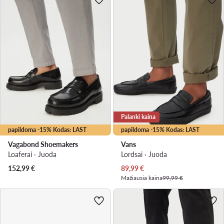
Palanki kaina
papildoma -15% Kodas: LAST
papildoma -15% Kodas: LAST
Vagabond Shoemakers
Vans
Loaferai · Juoda
Lordsai · Juoda
Dabartinė kaina
152,99
€
89,99
€
Mažiausia kaina
99,99 €