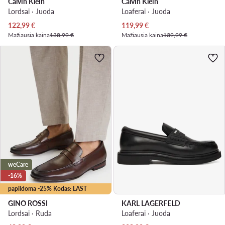
Calvin Klein
Calvin Klein
Lordsai · Juoda
Loaferai · Juoda
Dabartinė kaina
Dabartinė kaina
122,99
€
119,99
€
Mažiausia kaina
138,99 €
Mažiausia kaina
139,99 €
weCare
-16%
papildoma -25% Kodas: LAST
GINO ROSSI
KARL LAGERFELD
Lordsai · Ruda
Loaferai · Juoda