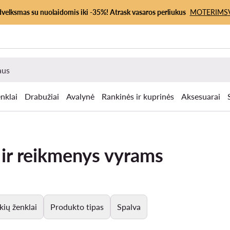
dvelksmas su nuolaidomis iki -35%! Atrask vasaros perliukus
MOTERIMS
nklai
Drabužiai
Avalynė
Rankinės ir kuprinės
Aksesuarai
 ir reikmenys vyrams
kių ženklai
Produkto tipas
Spalva