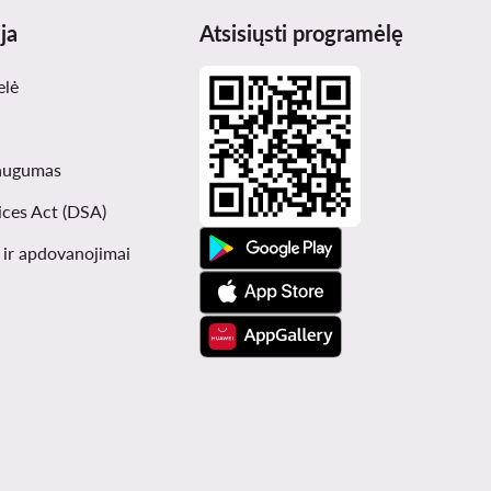
ja
Atsisiųsti programėlę
elė
augumas
ices Act (DSA)
i ir apdovanojimai