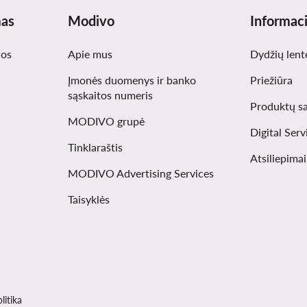
mas
Modivo
Informaci
nos
Apie mus
Dydžių lent
Įmonės duomenys ir banko
Priežiūra
sąskaitos numeris
Produktų s
MODIVO grupė
Digital Serv
Tinklaraštis
Atsiliepima
MODIVO Advertising Services
Taisyklės
litika