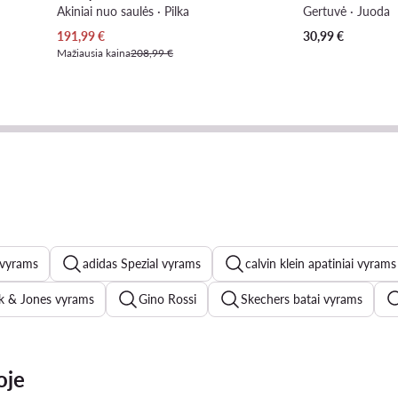
Akiniai nuo saulės · Pilka
Gertuvė · Juoda
Dabartinė kaina
191,99
€
30,99
€
Mažiausia kaina
208,99 €
vyrams
adidas Spezial vyrams
calvin klein apatiniai vyrams
k & Jones vyrams
Gino Rossi
Skechers batai vyrams
ew Balance vyrams
adidas Samba vyrams
Guess batai vyr
oje