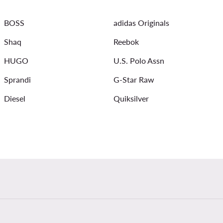
dymosi sortai vyrams
Reebok vyrams
Bomber striukes v
BOSS
adidas Originals
Shaq
Reebok
HUGO
U.S. Polo Assn
Sprandi
G-Star Raw
Diesel
Quiksilver