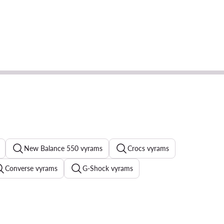
New Balance 550 vyrams
Crocs vyrams
Converse vyrams
G-Shock vyrams
ams
Šlepetės vyrams
New Balance 574 vyrams