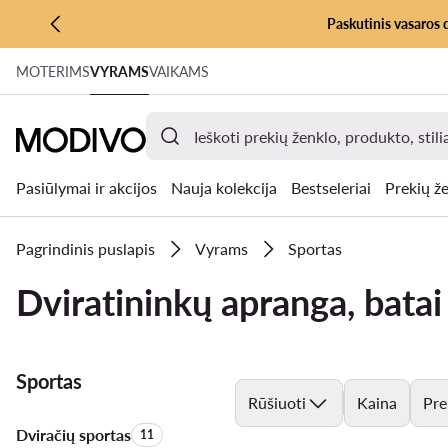
Paskutinis vasaros 
PEREITI PRIE PAGRINDINIO TURINIO
MOTERIMS
VYRAMS
VAIKAMS
PEREITI Į PAIEŠKĄ
Pasiūlymai ir akcijos
Nauja kolekcija
Bestseleriai
Prekių že
Pagrindinis puslapis
Vyrams
Sportas
Dviratininkų apranga, batai
Sportas
Rūšiuoti
Kaina
Pre
Dviračių sportas
Produktų skaičius:
11