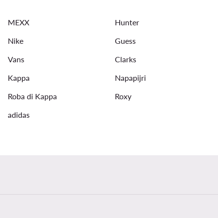
Casio laikrodziai vyrams
Bėgimo batai vyrams
Mau
MEXX
Hunter
Nike
Guess
Vans
Clarks
Kappa
Napapijri
Roba di Kappa
Roxy
adidas