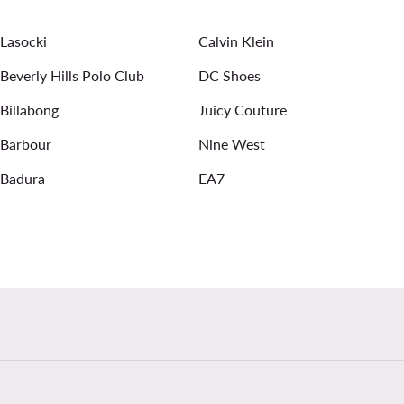
yrams
Piningines vyrams
Timberland batai vyrams
Lasocki
Calvin Klein
Beverly Hills Polo Club
DC Shoes
Billabong
Juicy Couture
Barbour
Nine West
Badura
EA7