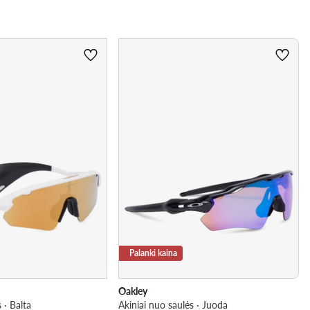
Palanki kaina
Oakley
 · Balta
Akiniai nuo saulės · Juoda