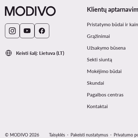
Klientų aptarnavi
Pristatymo būdai ir kai
Grąžinimai
Užsakymo būsena
Keisti šalį: Lietuva (LT)
Sekti siuntą
Mokėjimo būdai
Skundai
Pagalbos centras
Kontaktai
© MODIVO 2026
Taisyklės
Pakeisti nustatymus
Privatumo po