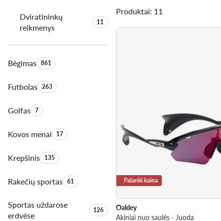
Produktai: 11
Dviratininkų
Produktų skaičius:
11
reikmenys
Bėgimas
Produktų skaičius:
861
Futbolas
Produktų skaičius:
263
Golfas
Produktų skaičius:
7
Kovos menai
Produktų skaičius:
17
Krepšinis
Produktų skaičius:
135
Rakečių sportas
Produktų skaičius:
Palanki kaina
61
Sportas uždarose
Oakley
Produktų skaičius:
126
erdvėse
Akiniai nuo saulės · Juoda