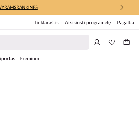
VYRAMS
RANKINĖS
Tinklaraštis
Atsisiųsti programėlę
Pagalba
Sportas
Premium