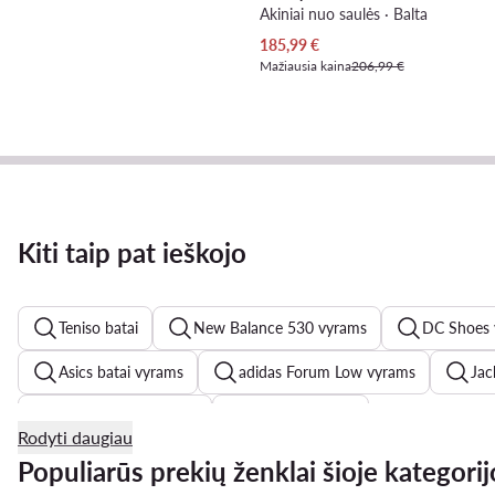
Akiniai nuo saulės · Balta
Dabartinė kaina
185,99
€
Mažiausia kaina
206,99 €
Kiti taip pat ieškojo
Teniso batai
New Balance 530 vyrams
DC Shoes 
Asics batai vyrams
adidas Forum Low vyrams
Jac
Badura batai vyrams
Džinsai vyrams
Rodyti daugiau
adidas Terrex vyrams
Dr Martens batai vyrams
N
Populiarūs prekių ženklai šioje kategorij