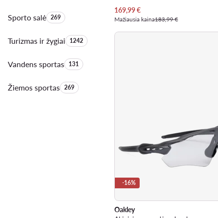
Dabartinė kaina
169,99
€
Sporto salė
Produktų skaičius:
269
Mažiausia kaina
183,99 €
Turizmas ir žygiai
Produktų skaičius:
1242
Vandens sportas
Produktų skaičius:
131
Žiemos sportas
Produktų skaičius:
269
-16%
Oakley