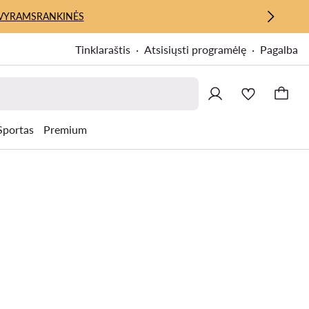
VYRAMS
RANKINĖS
Tinklaraštis
Atsisiųsti programėlę
Pagalba
Sportas
Premium