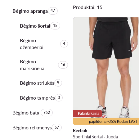
Produktai: 15
Bėgimo apranga
Produktų skaičius:
47
Bėgimo šortai
Produktų skaičius:
15
Bėgimo
Produktų skaičius:
4
džemperiai
Bėgimo
Produktų skaičius:
16
marškinėliai
Bėgimo striukės
Produktų skaičius:
9
Bėgimo tamprės
Produktų skaičius:
3
Bėgimo batai
Produktų skaičius:
752
Palanki kaina
papildoma -35% Kodas: LAST
Bėgimo reikmenys
Produktų skaičius:
57
Reebok
Sportiniai šortai · Juoda