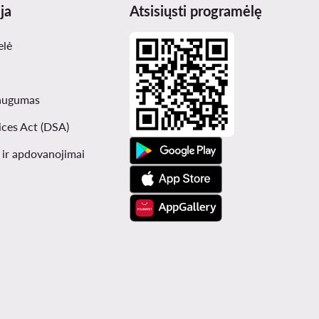
ja
Atsisiųsti programėlę
elė
augumas
ices Act (DSA)
i ir apdovanojimai