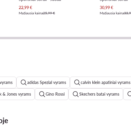
Dabartinė kaina
Dabartinė kaina
22,99
€
30,99
€
Mažiausia kaina
25,99 €
Mažiausia kaina
33,9
vyrams
adidas Spezial vyrams
calvin klein apatiniai vyrams
k & Jones vyrams
Gino Rossi
Skechers batai vyrams
ew Balance vyrams
adidas Samba vyrams
Guess batai vyr
oje
dymosi sortai vyrams
Reebok vyrams
Bomber striukes v