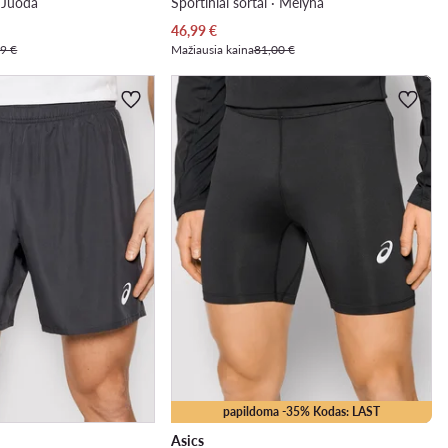
· Juoda
Sportiniai šortai · Mėlyna
Dabartinė kaina
46,99
€
9 €
Mažiausia kaina
81,00 €
papildoma -35% Kodas: LAST
Asics