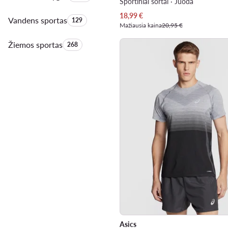
Sportiniai šortai · Juoda
Dabartinė kaina
18,99
€
Vandens sportas
Produktų skaičius:
129
Mažiausia kaina
20,95 €
Žiemos sportas
Produktų skaičius:
268
Asics