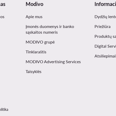
mas
Modivo
Informaci
nos
Apie mus
Dydžių lent
Įmonės duomenys ir banko
Priežiūra
sąskaitos numeris
Produktų s
MODIVO grupė
Digital Serv
Tinklaraštis
Atsiliepima
MODIVO Advertising Services
Taisyklės
litika