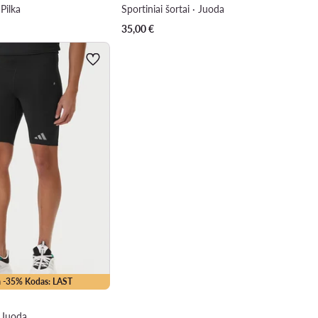
 Pilka
Sportiniai šortai · Juoda
35,00
€
 -35% Kodas: LAST
· Juoda