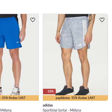
-18%
 -35% Kodas: LAST
papildoma -35% Kodas: LAST
adidas
· Mėlyna
Sportiniai šortai · Mėlyna