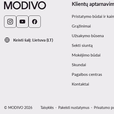
Klientų aptarnavi
Pristatymo būdai ir kai
Grąžinimai
Užsakymo būsena
Keisti šalį: Lietuva (LT)
Sekti siuntą
Mokėjimo būdai
Skundai
Pagalbos centras
Kontaktai
© MODIVO 2026
Taisyklės
Pakeisti nustatymus
Privatumo po