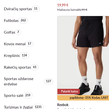
Dabartinė kaina
19,99
€
Dviračių sportas
Produktų skaičius:
11
Mažiausia kaina
21,99 €
Futbolas
Produktų skaičius:
262
Golfas
Produktų skaičius:
7
Kovos menai
Produktų skaičius:
17
Krepšinis
Produktų skaičius:
134
Rakečių sportas
Produktų skaičius:
61
Sportas uždarose
Produktų skaičius:
127
erdvėse
Palanki kaina
Sporto salė
Produktų skaičius:
259
papildoma -35% Kodas: LAST
Reebok
Turizmas ir žygiai
Produktų skaičius:
1235