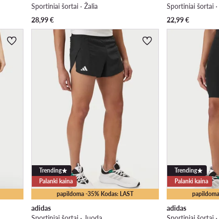
Sportiniai šortai · Žalia
Sportiniai šortai ·
28,99
€
22,99
€
Trending
Trending
Palanki kaina
Palanki kaina
papildoma -35% Kodas: LAST
papildoma
adidas
adidas
Sportiniai šortai · Juoda
Sportiniai šortai 