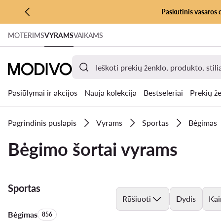
Paskutinis vasaros 
PEREITI PRIE PAGRINDINIO TURINIO
MOTERIMS
VYRAMS
VAIKAMS
PEREITI Į PAIEŠKĄ
Pasiūlymai ir akcijos
Nauja kolekcija
Bestseleriai
Prekių že
Pagrindinis puslapis
Vyrams
Sportas
Bėgimas
Bėgimo šortai vyrams
Sportas
Rūšiuoti
Dydis
Kai
Bėgimas
Produktų skaičius:
856