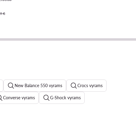
9 €
New Balance 550 vyrams
Crocs vyrams
Converse vyrams
G-Shock vyrams
ams
Šlepetės vyrams
New Balance 574 vyrams
yrams
Piningines vyrams
Timberland batai vyrams