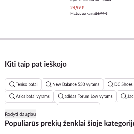
Dabartinė kaina
24,99
€
Mažiausia kaina
26,99 €
Kiti taip pat ieškojo
Teniso batai
New Balance 530 vyrams
DC Shoes 
Asics batai vyrams
adidas Forum Low vyrams
Jac
Badura batai vyrams
Džinsai vyrams
Rodyti daugiau
adidas Terrex vyrams
Dr Martens batai vyrams
N
Populiarūs prekių ženklai šioje kategorij
Casio laikrodziai vyrams
Bėgimo batai vyrams
Mau