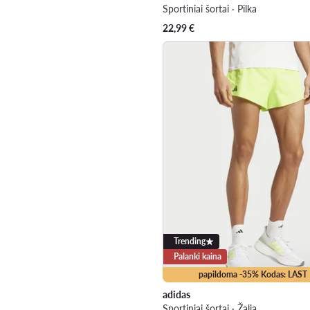
Sportiniai šortai · Pilka
22,99
€
Trending
Palanki kaina
papildoma -35% Kodas: LAST
adidas
Sportiniai šortai · Žalia