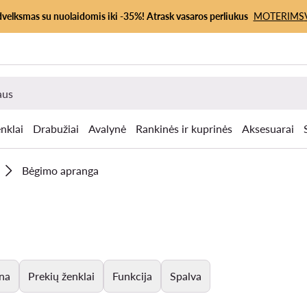
dvelksmas su nuolaidomis iki -35%! Atrask vasaros perliukus
MOTERIMS
nklai
Drabužiai
Avalynė
Rankinės ir kuprinės
Aksesuarai
Bėgimo apranga
na
Prekių ženklai
Funkcija
Spalva