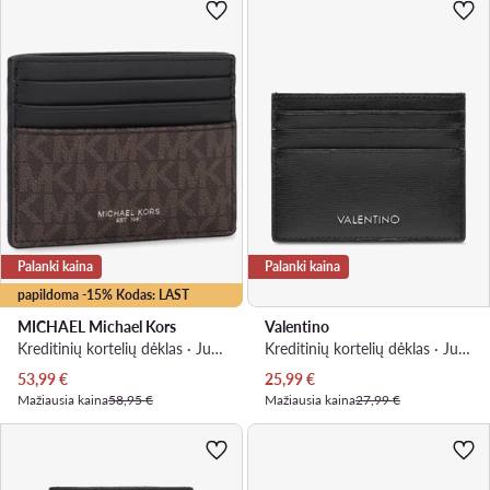
Palanki kaina
Palanki kaina
papildoma -15% Kodas: LAST
MICHAEL Michael Kors
Valentino
Kreditinių kortelių dėklas · Juoda
Kreditinių kortelių dėklas · Juoda
Dabartinė kaina
Dabartinė kaina
53,99
€
25,99
€
Mažiausia kaina
58,95 €
Mažiausia kaina
27,99 €