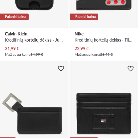
Palanki kaina
Palanki kaina
Calvin Klein
Nike
Kreditinių kortelių dėklas · Juoda
Kreditinių kortelių dėklas · Pilka
Dabartinė kaina
Dabartinė kaina
31,99
€
22,99
€
Mažiausia kaina
34,99 €
Mažiausia kaina
26,99 €