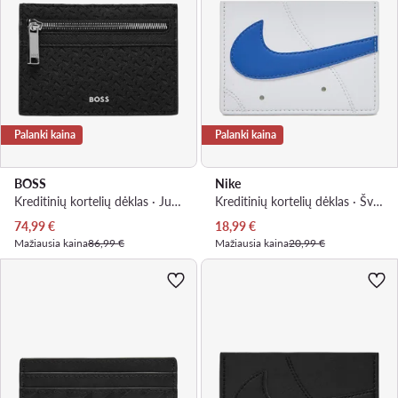
Palanki kaina
Palanki kaina
BOSS
Nike
Kreditinių kortelių dėklas · Juoda
Kreditinių kortelių dėklas · Šviesiai mėlyna
Dabartinė kaina
Dabartinė kaina
74,99
€
18,99
€
Mažiausia kaina
86,99 €
Mažiausia kaina
20,99 €