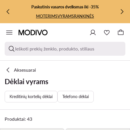
PEREITI PRIE PAGRINDINIO TURINIO
PEREITI Į PAIEŠKĄ
Paskutinis vasaros dvelksmas iki -35%
MOTERIMS
VYRAMS
RANKINĖS
Ieškoti prekių ženklo, produkto, stiliaus
Aksesuarai
Dėklai vyrams
Kreditinių kortelių dėklai
Telefono dėklai
Produktai: 43