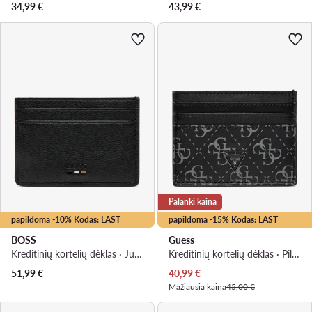
34,99
€
43,99
€
Palanki kaina
papildoma -10% Kodas: LAST
papildoma -15% Kodas: LAST
BOSS
Guess
Kreditinių kortelių dėklas · Juoda
Kreditinių kortelių dėklas · Pilka
Dabartinė kaina
51,99
€
40,99
€
Mažiausia kaina
45,00 €