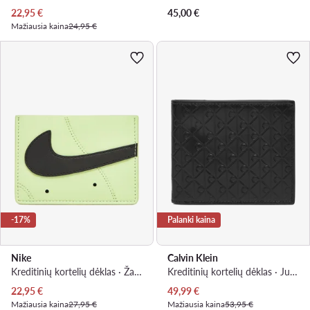
Dabartinė kaina
22,95
€
45,00
€
Mažiausia kaina
24,95 €
-17%
Palanki kaina
Nike
Calvin Klein
Kreditinių kortelių dėklas · Žalia
Kreditinių kortelių dėklas · Juoda
Dabartinė kaina
Dabartinė kaina
22,95
€
49,99
€
Mažiausia kaina
27,95 €
Mažiausia kaina
53,95 €