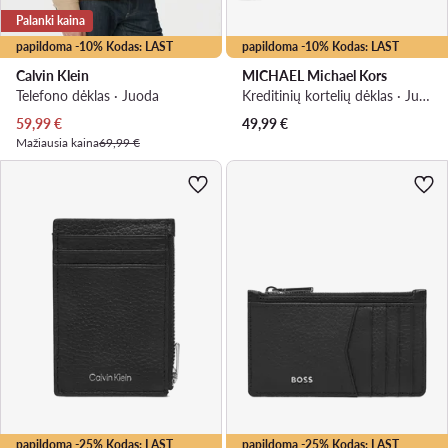
Palanki kaina
papildoma -10% Kodas: LAST
papildoma -10% Kodas: LAST
Calvin Klein
MICHAEL Michael Kors
Telefono dėklas · Juoda
Kreditinių kortelių dėklas · Juoda
Dabartinė kaina
59,99
€
49,99
€
Mažiausia kaina
69,99 €
papildoma -25% Kodas: LAST
papildoma -25% Kodas: LAST