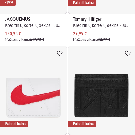
-19%
Palanki kaina
JACQUEMUS
Tommy Hilfiger
Kreditinių kortelių dėklas · Juoda
Kreditinių kortelių dėklas · Juoda
Dabartinė kaina
Dabartinė kaina
120,95
€
29,99
€
Mažiausia kaina
149,95 €
Mažiausia kaina
32,99 €
Palanki kaina
Palanki kaina