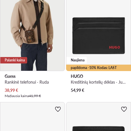
Palanki kaina
Naujiena
papildoma -10% Kodas: LAST
Guess
HUGO
Rankinė telefonui · Ruda
Kreditinių kortelių dėklas · Juoda
Dabartinė kaina
38,99
€
54,99
€
Mažiausia kaina
41,99 €