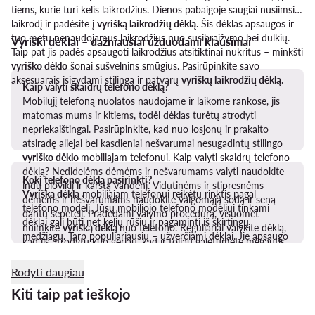
tiems, kurie turi kelis laikrodžius. Dienos pabaigoje saugiai nusiimsite
laikrodį ir padėsite į
vyrišką laikrodžių dėklą
. Šis dėklas apsaugos ir
tuo metu nenaudojamus laikrodžius nuo susibraižymo bei dulkių.
Vyriški dėklai – dažniausiai užduodami klausimai
Taip pat jis padės apsaugoti laikrodžius atsitiktinai nukritus – minkšti
vyriško dėklo
šonai sušvelnins smūgius. Pasirūpinkite savo
aksesuarais įsigydami stilingą ir patvarų
vyriškų laikrodžių dėklą
.
Kaip valyti skaidrų telefono dėklą?
Mobilųjį telefoną nuolatos naudojame ir laikome rankose, jis
matomas mums ir kitiems, todėl dėklas turėtų atrodyti
nepriekaištingai. Pasirūpinkite, kad nuo losjonų ir prakaito
atsiradę aliejai bei kasdieniai nešvarumai nesugadintų stilingo
vyriško dėklo
mobiliajam telefonui. Kaip valyti skaidrų telefono
dėklą? Nedidelėms dėmėms ir nešvarumams valyti naudokite
Kokį telefono dėklą pasirinkti?
indų ploviklį ir karštą vandenį. Vidutinėms ir stipresnėms
Vyrišką dėklą
mobiliajam telefonui reikėtų rinktis pagal
dėmėms ir nešvarumams naudokite valgomąją sodą ir seną
telefono modelį. Jūsų mobiliojo telefono modeliui tinkami
dantų šepetėlį. Pradėdami valymo procedūrą, visuomet
dėklai gali būti net kelių rūšių ir pagaminti iš skirtingų
nuimkite
vyrišką dėklą
nuo telefono. Reguliariai valykite dėklą,
medžiagų. Tarp populiariausių – užverčiami dėklai. Jie apsaugo
kad jis atrodytų kuo geriau, kad ir toliau galėtumėte mėgautis
ne tik ekraną, bet turi ir papildomą funkciją – juose galite
nepriekaištinga telefono išvaizda.
laikyti ir svarbiausias korteles, tad jums nebereikės piniginės.
Rodyti daugiau
Galite rinktis telefono nugarėlės dėklą iš plastiko arba odos,
Kiti taip pat ieškojo
abu šie variantai bus ilgaamžiai, tad galite rinktis tą, kuris tinka
jūsų stiliui ar biudžetui. Aktyviems žmonėms ypač tiks
vyriškas