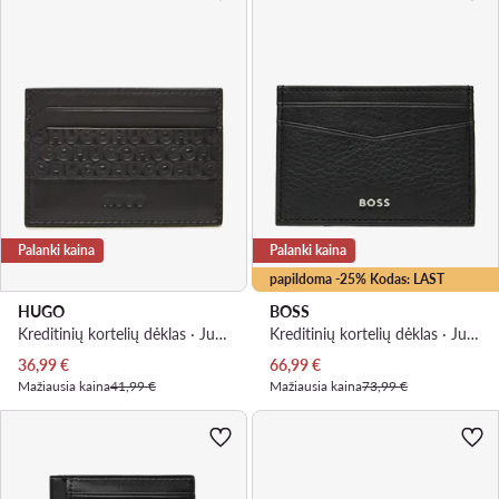
Palanki kaina
Palanki kaina
papildoma -25% Kodas: LAST
HUGO
BOSS
Kreditinių kortelių dėklas · Juoda
Kreditinių kortelių dėklas · Juoda
Dabartinė kaina
Dabartinė kaina
36,99
€
66,99
€
Mažiausia kaina
41,99 €
Mažiausia kaina
73,99 €