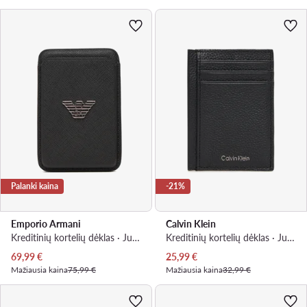
Palanki kaina
-21%
Emporio Armani
Calvin Klein
Kreditinių kortelių dėklas · Juoda
Kreditinių kortelių dėklas · Juoda
Dabartinė kaina
Dabartinė kaina
69,99
€
25,99
€
Mažiausia kaina
75,99 €
Mažiausia kaina
32,99 €