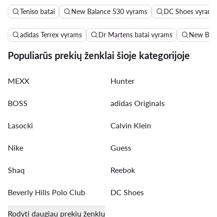
dėklas
su užtrauktuku. Ji galėsite pasikabinti ant kaklo ar
Teniso batai
New Balance 530 vyrams
DC Shoes vyrams
prisegti prie kelnių diržo ar kilpos – tai ypač patogu
sportuojantiems.
adidas Terrex vyrams
Dr Martens batai vyrams
New Bala
Populiarūs prekių ženklai šioje kategorijoje
MEXX
Hunter
BOSS
adidas Originals
Lasocki
Calvin Klein
Nike
Guess
Shaq
Reebok
Beverly Hills Polo Club
DC Shoes
Rodyti daugiau prekių ženklų