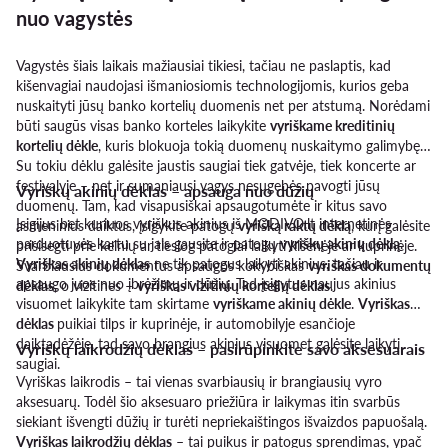
nuo vagystės
Vagystės šiais laikais mažiausiai tikiesi, tačiau ne paslaptis, kad
kišenvagiai naudojasi išmaniosiomis technologijomis, kurios geba
nuskaityti jūsų banko kortelių duomenis net per atstumą. Norėdami
būti saugūs visas banko korteles laikykite
vyriškame kreditinių
kortelių dėkle
, kuris blokuoja tokią duomenų nuskaitymo galimybę.
Su tokiu dėklu galėsite jaustis saugiai tiek gatvėje, tiek koncerte ar
festivalyje – net ir sumaniausi vagys nesugebės pavogti jūsų
Vyriškų akinių dėklas – apsauga nuo dūžių
duomenų. Tam, kad visapusiškai apsaugotumėte ir kitus savo
Įsigijus bet kuriuos vyriškus akinius iš MODIVO.lt internetinės
asmeninius daiktus, įsigykite patogų
vyrišką raktų dėklą
, kurį galėsite
parduotuvės kartu su jais gausite ir patogų
vyriškų akinių dėklą
.
prisisegti prie kelnių ar tiesiog patogiai laikyti kišenėje ar kuprinėje.
Vyriškas akinių dėklas
ne tik patogus laikyti akinius, tačiau ir
Svarbiausius dokumentus apsaugos kokybiškas
vyriškas dokumentų
apsaugo juos nuo įbrėžimų ir dūžių. Tad įsigytus naujus akinius
dėklas
, o vizitines –
vyriškas vizitinių kortelių dėklas
.
visuomet laikykite tam skirtame
vyriškame akinių dėkle
.
Vyriškas
dėklas
puikiai tilps ir kuprinėje, ir automobilyje esančioje
daiktadėžėje, tad savo brangius akinius visuomet galėsite laikyti
Vyriškų laikrodžių dėklas – pasirūpinkite savo aksesuarais
saugiai.
Vyriškas laikrodis – tai vienas svarbiausių ir brangiausių vyro
aksesuarų. Todėl šio aksesuaro priežiūra ir laikymas itin svarbūs
siekiant išvengti dūžių ir turėti nepriekaištingos išvaizdos papuošalą.
Vyriškas laikrodžių dėklas
– tai puikus ir patogus sprendimas, ypač