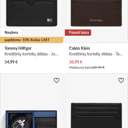
Naujiena
Palanki kaina
papildoma -10% Kodas: LAST
Tommy Hilfiger
Calvin Klein
Kreditinių kortelių dėklas · Juoda
Kreditinių kortelių dėklas · Tamsiai ruda
Dabartinė kaina
54,99
€
36,99
€
Mažiausia kaina
39,99 €