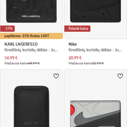
-17%
Palanki kaina
papildoma -25% Kodas: LAST
KARL LAGERFELD
Nike
Kreditinių kortelių dėklas · Juoda
Kreditinių kortelių dėklas · Juoda
Dabartinė kaina
Dabartinė kaina
56,99
€
20,99
€
Mažiausia kaina
68,99 €
Mažiausia kaina
22,95 €