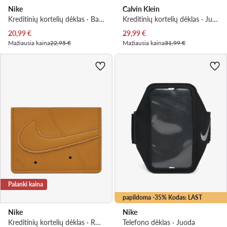
Nike
Calvin Klein
Kreditinių kortelių dėklas · Balta
Kreditinių kortelių dėklas · Juoda
Dabartinė kaina
Dabartinė kaina
20,99
€
29,99
€
Mažiausia kaina
22,95 €
Mažiausia kaina
31,99 €
Palanki kaina
papildoma -35% Kodas: LAST
Nike
Nike
Kreditinių kortelių dėklas · Ruda
Telefono dėklas · Juoda