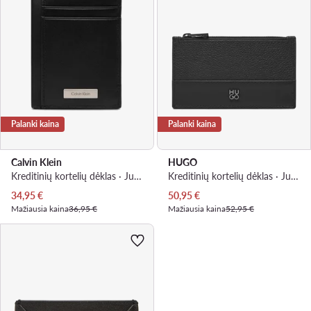
Palanki kaina
Palanki kaina
Calvin Klein
HUGO
Kreditinių kortelių dėklas · Juoda
Kreditinių kortelių dėklas · Juoda
Dabartinė kaina
Dabartinė kaina
34,95
€
50,95
€
Mažiausia kaina
36,95 €
Mažiausia kaina
52,95 €