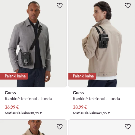
Palanki kaina
Palanki kaina
Guess
Guess
Rankinė telefonui · Juoda
Rankinė telefonui · Juoda
Dabartinė kaina
Dabartinė kaina
36,99
€
38,99
€
Mažiausia kaina
38,99 €
Mažiausia kaina
41,99 €