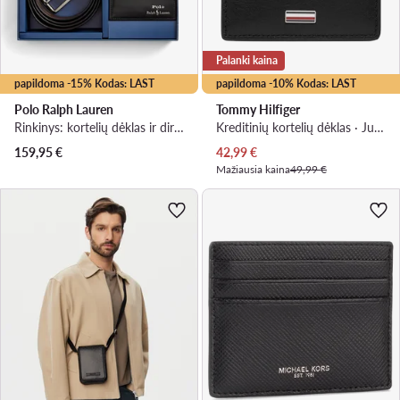
Palanki kaina
papildoma -15% Kodas: LAST
papildoma -10% Kodas: LAST
Polo Ralph Lauren
Tommy Hilfiger
Rinkinys: kortelių dėklas ir diržas · Juoda
Kreditinių kortelių dėklas · Juoda
Dabartinė kaina
159,95
€
42,99
€
Mažiausia kaina
49,99 €