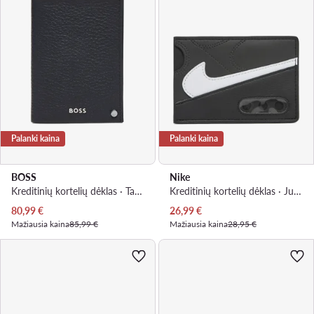
Palanki kaina
Palanki kaina
BOSS
Nike
Kreditinių kortelių dėklas · Tamsiai mėlyna
Kreditinių kortelių dėklas · Juoda
Dabartinė kaina
Dabartinė kaina
80,99
€
26,99
€
Mažiausia kaina
85,99 €
Mažiausia kaina
28,95 €