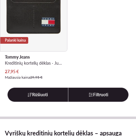
Palanki kaina
Tommy Jeans
Kreditinių kortelių dėklas · Juoda
Dabartinė kaina
27,95
€
Mažiausia kaina
29,95 €
Rūšiuoti
Filtruoti
Vyriškų kreditinių kortelių dėklas – apsauga