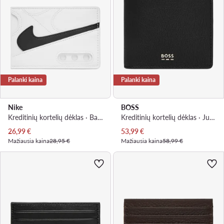
Palanki kaina
Palanki kaina
Nike
BOSS
Kreditinių kortelių dėklas · Balta
Kreditinių kortelių dėklas · Juoda
Dabartinė kaina
Dabartinė kaina
26,99
€
53,99
€
Mažiausia kaina
28,95 €
Mažiausia kaina
58,99 €