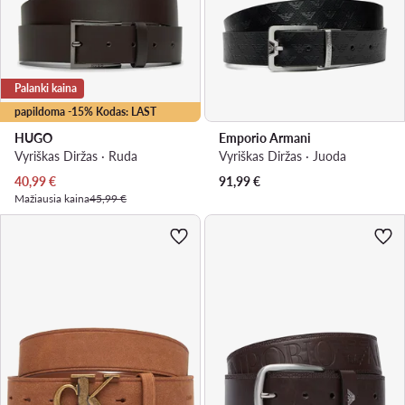
Palanki kaina
papildoma -15% Kodas: LAST
HUGO
Emporio Armani
Vyriškas Diržas · Ruda
Vyriškas Diržas · Juoda
Dabartinė kaina
40,99
€
91,99
€
Mažiausia kaina
45,99 €