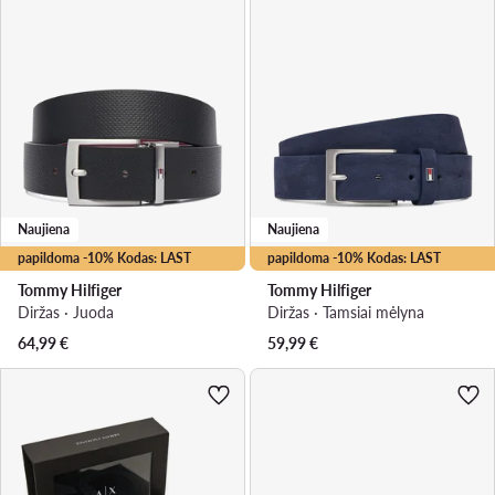
Naujiena
Naujiena
papildoma -10% Kodas: LAST
papildoma -10% Kodas: LAST
Tommy Hilfiger
Tommy Hilfiger
Diržas · Juoda
Diržas · Tamsiai mėlyna
64,99
€
59,99
€