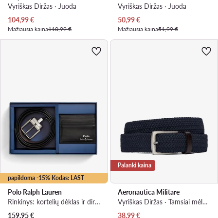
Vyriškas Diržas · Juoda
Vyriškas Diržas · Juoda
Dabartinė kaina
Dabartinė kaina
104,99
€
50,99
€
Mažiausia kaina
110,99 €
Mažiausia kaina
51,99 €
Palanki kaina
papildoma -15% Kodas: LAST
Polo Ralph Lauren
Aeronautica Militare
Rinkinys: kortelių dėklas ir diržas · Juoda
Vyriškas Diržas · Tamsiai mėlyna
Dabartinė kaina
159,95
€
38,99
€