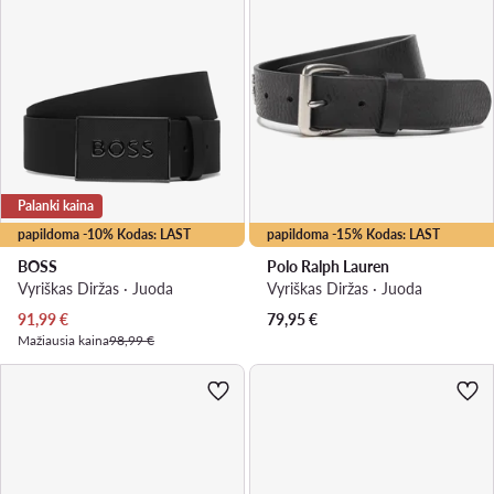
Palanki kaina
papildoma -10% Kodas: LAST
papildoma -15% Kodas: LAST
BOSS
Polo Ralph Lauren
Vyriškas Diržas · Juoda
Vyriškas Diržas · Juoda
Dabartinė kaina
91,99
€
79,95
€
Mažiausia kaina
98,99 €