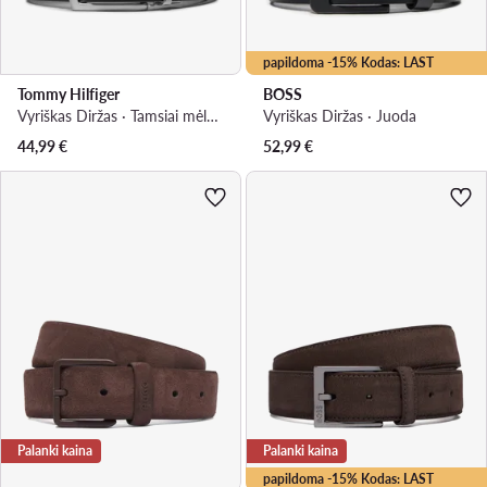
papildoma -15% Kodas: LAST
Tommy Hilfiger
BOSS
Vyriškas Diržas · Tamsiai mėlyna
Vyriškas Diržas · Juoda
44,99
€
52,99
€
Palanki kaina
Palanki kaina
papildoma -15% Kodas: LAST