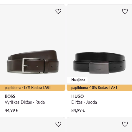
Naujiena
papildoma -15% Kodas: LAST
papildoma -10% Kodas: LAST
BOSS
HUGO
Vyriškas Diržas · Ruda
Diržas · Juoda
44,99
€
84,99
€