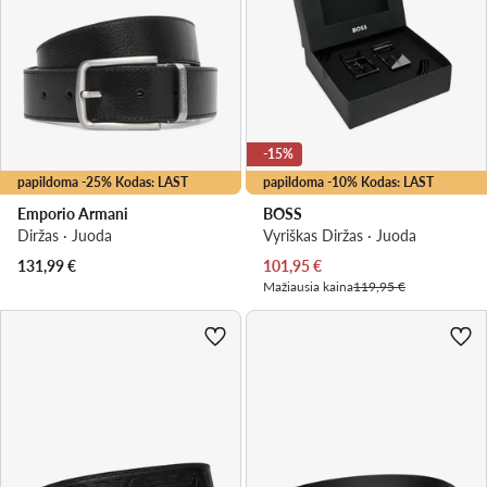
-15%
papildoma -25% Kodas: LAST
papildoma -10% Kodas: LAST
Emporio Armani
BOSS
Diržas · Juoda
Vyriškas Diržas · Juoda
Dabartinė kaina
131,99
€
101,95
€
Mažiausia kaina
119,95 €