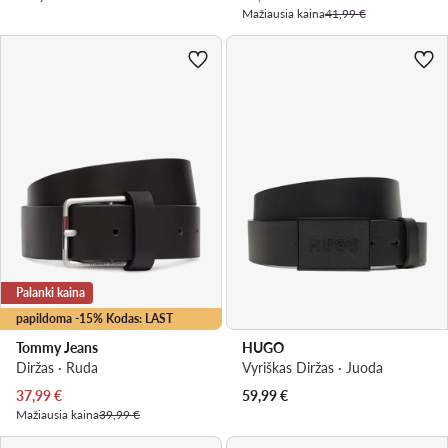
Mažiausia kaina
41,99 €
Palanki kaina
papildoma -15% Kodas: LAST
Tommy Jeans
HUGO
Diržas · Ruda
Vyriškas Diržas · Juoda
Dabartinė kaina
37,99
€
59,99
€
Mažiausia kaina
39,99 €