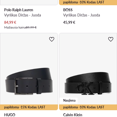
papildoma -10% Kodas: LAST
Polo Ralph Lauren
BOSS
Vyriškas Diržas · Juoda
Vyriškas Diržas · Juoda
Dabartinė kaina
84,99
€
45,99
€
Mažiausia kaina
89,99 €
Naujiena
papildoma -15% Kodas: LAST
papildoma -10% Kodas: LAST
HUGO
Calvin Klein