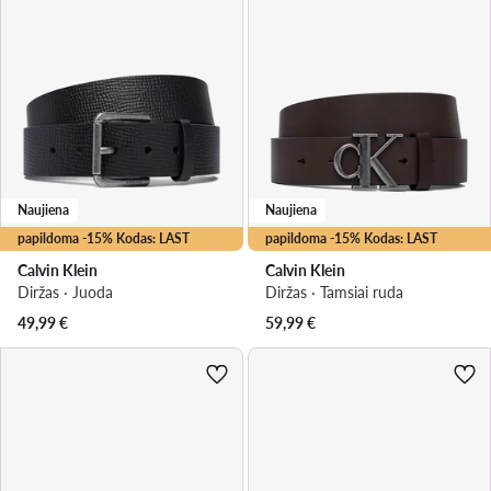
Naujiena
Naujiena
papildoma -15% Kodas: LAST
papildoma -15% Kodas: LAST
Calvin Klein
Calvin Klein
Diržas · Juoda
Diržas · Tamsiai ruda
49,99
€
59,99
€