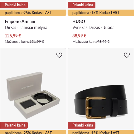
Palanki kaina
Palanki kaina
papildoma -25% Kodas: LAST
papildoma -15% Kodas: LAST
Emporio Armani
HUGO
Diržas · Tamsiai mėlyna
Vyriškas Diržas · Juoda
Dabartinė kaina
Dabartinė kaina
125,99
€
88,99
€
Mažiausia kaina
131,99 €
Mažiausia kaina
98,99 €
Palanki kaina
Palanki kaina
papildoma -25% Kodas: LAST
papildoma -15% Kodas: LAST