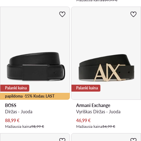
Palanki kaina
Palanki kaina
papildoma -15% Kodas: LAST
BOSS
Armani Exchange
Diržas · Juoda
Vyriškas Diržas · Juoda
Dabartinė kaina
Dabartinė kaina
88,99
€
46,99
€
Mažiausia kaina
98,99 €
Mažiausia kaina
54,99 €