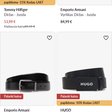
papildoma -15% Kodas: LAST
Tommy Hilfiger
Emporio Armani
Diržas · Juoda
Vyriškas Diržas · Juoda
Dabartinė kaina
53,99
€
84,99
€
Mažiausia kaina
59,99 €
Palanki kaina
Palanki kaina
papildoma -10% Kodas: LAST
Emporio Armani
HUGO