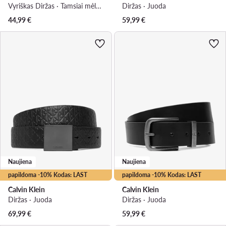
Vyriškas Diržas · Tamsiai mėlyna
Diržas · Juoda
44,99
€
59,99
€
Naujiena
Naujiena
papildoma -10% Kodas: LAST
papildoma -10% Kodas: LAST
Calvin Klein
Calvin Klein
Diržas · Juoda
Diržas · Juoda
69,99
€
59,99
€