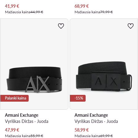
Dabartinė kaina
Dabartinė kaina
41,99
€
68,99
€
Mažiausia kaina
44,99 €
Mažiausia kaina
79,99 €
Palanki kaina
-15%
Armani Exchange
Armani Exchange
Vyriškas Diržas · Juoda
Vyriškas Diržas · Juoda
Dabartinė kaina
Dabartinė kaina
47,99
€
58,99
€
Mažiausia kaina
55,99 €
Mažiausia kaina
69,99 €