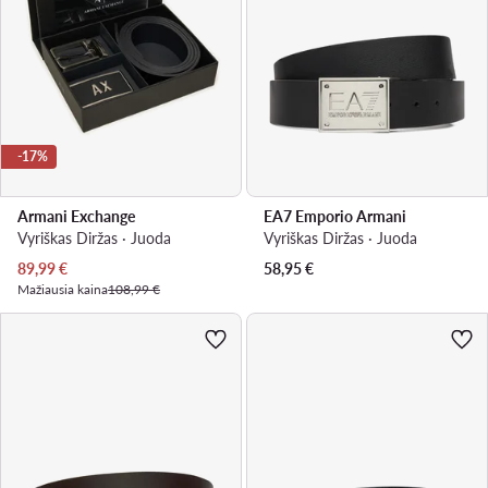
-17%
Armani Exchange
EA7 Emporio Armani
Vyriškas Diržas · Juoda
Vyriškas Diržas · Juoda
Dabartinė kaina
89,99
€
58,95
€
Mažiausia kaina
108,99 €