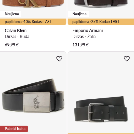
Naujiena
Naujiena
papildoma -10% Kodas: LAST
papildoma -25% Kodas: LAST
Calvin Klein
Emporio Armani
Diržas · Ruda
Diržas · Žalia
69,99
€
131,99
€
Palanki kaina