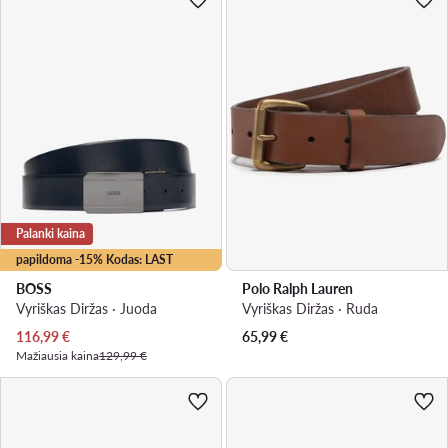
Palanki kaina
papildoma -15% Kodas: LAST
BOSS
Polo Ralph Lauren
Vyriškas Diržas · Juoda
Vyriškas Diržas · Ruda
Dabartinė kaina
116,99
€
65,99
€
Mažiausia kaina
129,99 €