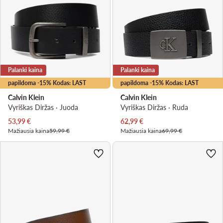
Palanki kaina
Palanki kaina
papildoma -15% Kodas: LAST
papildoma -15% Kodas: LAST
Calvin Klein
Calvin Klein
Vyriškas Diržas · Juoda
Vyriškas Diržas · Ruda
Dabartinė kaina
Dabartinė kaina
53,99
€
62,99
€
Mažiausia kaina
59,99 €
Mažiausia kaina
69,99 €