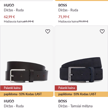
HUGO
BOSS
Diržas · Ruda
Diržas · Ruda
Dabartinė kaina
Dabartinė kaina
62,99
€
71,99
€
Mažiausia kaina
69,99 €
Mažiausia kaina
79,99 €
Palanki kaina
Palanki kaina
papildoma -10% Kodas: LAST
papildoma -10% Kodas: LAST
HUGO
BOSS
Diržas · Ruda
Diržas · Tamsiai mėlyna