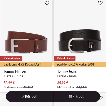
Palanki kaina
Palanki kaina
papildoma -15% Kodas: LAST
papildoma -15% Kodas: LAST
Tommy Hilfiger
Tommy Jeans
Diržas · Ruda
Diržas · Ruda
Dabartinė kaina
Dabartinė kaina
53,99
€
35,99
€
Mažiausia kaina
59,99 €
Mažiausia kaina
39,99 €
Rūšiuoti
Filtruoti