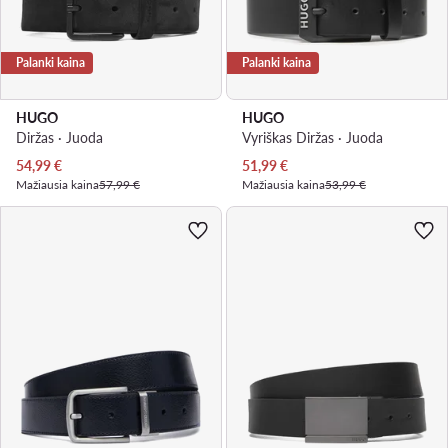
Palanki kaina
Palanki kaina
HUGO
HUGO
Diržas · Juoda
Vyriškas Diržas · Juoda
Dabartinė kaina
Dabartinė kaina
54,99
€
51,99
€
Mažiausia kaina
57,99 €
Mažiausia kaina
53,99 €