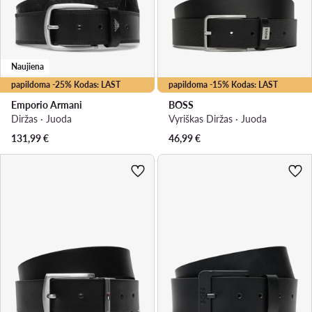
Naujiena
papildoma -25% Kodas: LAST
papildoma -15% Kodas: LAST
Emporio Armani
BOSS
Diržas · Juoda
Vyriškas Diržas · Juoda
131,99
€
46,99
€