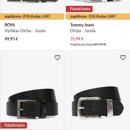
Palanki kaina
papildoma -25% Kodas: LAST
papildoma -15% Kodas: LAST
BOSS
Tommy Jeans
Vyriškas Diržas · Juoda
Diržas · Juoda
Dabartinė kaina
49,95
€
35,99
€
Mažiausia kaina
39,99 €
Palanki kaina