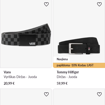
Naujiena
papildoma -10% Kodas: LAST
Vans
Tommy Hilfiger
Vyriškas Diržas · Juoda
Diržas · Juoda
20,99
€
59,99
€