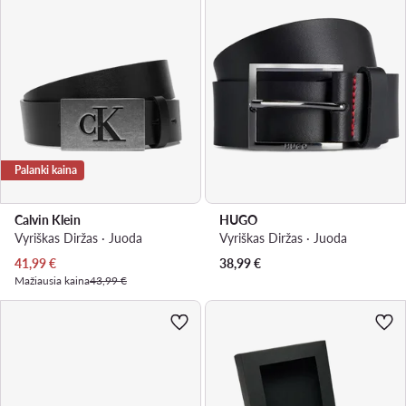
Palanki kaina
Calvin Klein
HUGO
Vyriškas Diržas · Juoda
Vyriškas Diržas · Juoda
Dabartinė kaina
41,99
€
38,99
€
Mažiausia kaina
43,99 €