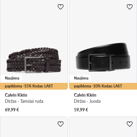
Naujiena
Naujiena
papildoma -15% Kodas: LAST
papildoma -10% Kodas: LAST
Calvin Klein
Calvin Klein
Diržas · Tamsiai ruda
Diržas · Juoda
69,99
€
59,99
€