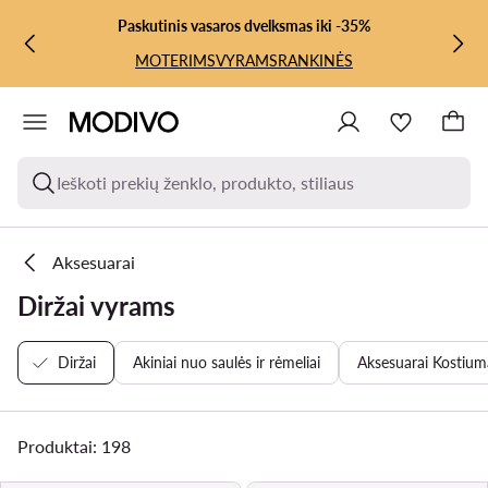
PEREITI PRIE PAGRINDINIO TURINIO
PEREITI Į PAIEŠKĄ
Paskutinis vasaros dvelksmas iki -35%
MOTERIMS
VYRAMS
RANKINĖS
Ieškoti prekių ženklo, produkto, stiliaus
Aksesuarai
Diržai vyrams
Diržai
Akiniai nuo saulės ir rėmeliai
Aksesuarai Kostiu
Produktai: 198