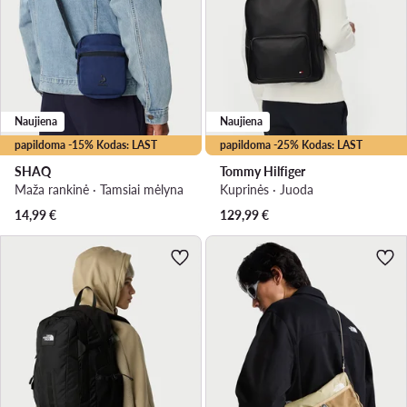
Naujiena
Naujiena
papildoma -15% Kodas: LAST
papildoma -25% Kodas: LAST
SHAQ
Tommy Hilfiger
Maža rankinė · Tamsiai mėlyna
Kuprinės · Juoda
14,99
€
129,99
€