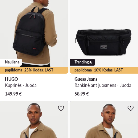
Naujiena
Trending
papildoma -25% Kodas: LAST
papildoma -10% Kodas: LAST
HUGO
Guess Jeans
Kuprinės · Juoda
Rankinė ant juosmens · Juoda
149,99
€
58,99
€