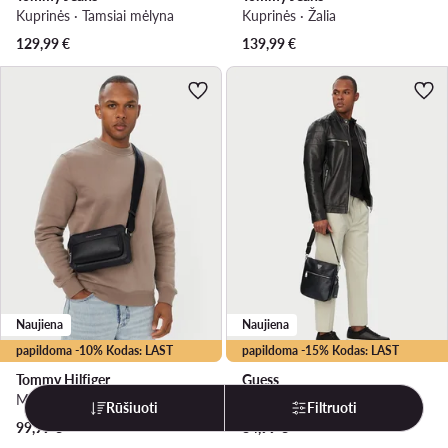
Kuprinės · Tamsiai mėlyna
Kuprinės · Žalia
129,99
€
139,99
€
Naujiena
Naujiena
papildoma -10% Kodas: LAST
papildoma -15% Kodas: LAST
Tommy Hilfiger
Guess
Maža rankinė · Juoda
Maža rankinė · Juoda
Rūšiuoti
Filtruoti
99,99
€
84,99
€