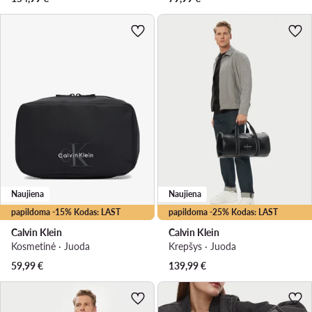
Naujiena
Naujiena
papildoma -15% Kodas: LAST
papildoma -25% Kodas: LAST
Calvin Klein
Calvin Klein
Kosmetinė · Juoda
Krepšys · Juoda
59,99
€
139,99
€