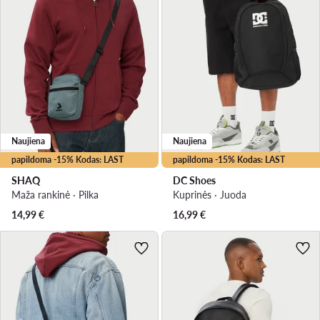
Naujiena
Naujiena
papildoma -15% Kodas: LAST
papildoma -15% Kodas: LAST
SHAQ
DC Shoes
Maža rankinė · Pilka
Kuprinės · Juoda
14,99
€
16,99
€