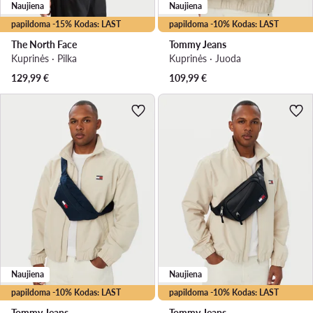
Naujiena
Naujiena
papildoma -15% Kodas: LAST
papildoma -10% Kodas: LAST
The North Face
Tommy Jeans
Kuprinės · Pilka
Kuprinės · Juoda
129,99
€
109,99
€
Naujiena
Naujiena
papildoma -10% Kodas: LAST
papildoma -10% Kodas: LAST
Tommy Jeans
Tommy Jeans