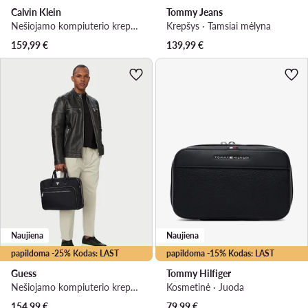
Calvin Klein
Tommy Jeans
Nešiojamo kompiuterio krepšys · Juoda
Krepšys · Tamsiai mėlyna
159,99
€
139,99
€
Naujiena
Naujiena
papildoma -25% Kodas: LAST
papildoma -15% Kodas: LAST
Guess
Tommy Hilfiger
Nešiojamo kompiuterio krepšys · Juoda
Kosmetinė · Juoda
154,99
€
79,99
€