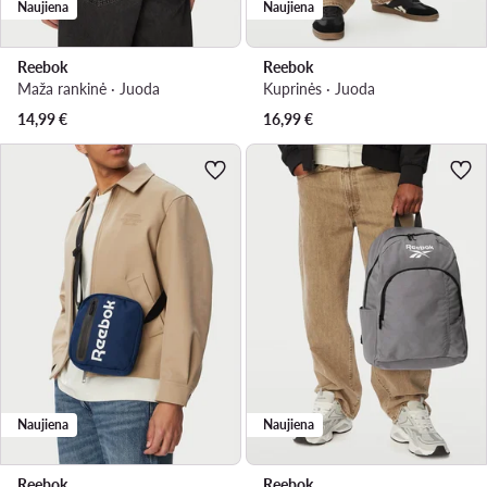
Naujiena
Naujiena
Reebok
Reebok
Maža rankinė · Juoda
Kuprinės · Juoda
14,99
€
16,99
€
Naujiena
Naujiena
Reebok
Reebok