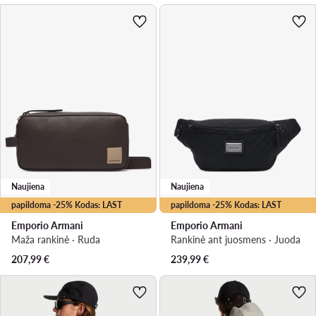
Naujiena
Naujiena
papildoma -25% Kodas: LAST
papildoma -25% Kodas: LAST
Emporio Armani
Emporio Armani
Maža rankinė · Ruda
Rankinė ant juosmens · Juoda
207,99
€
239,99
€