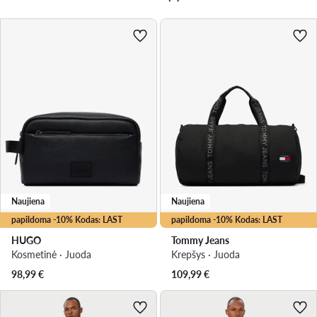
Naujiena
Naujiena
papildoma -10% Kodas: LAST
papildoma -10% Kodas: LAST
HUGO
Tommy Jeans
Kosmetinė · Juoda
Krepšys · Juoda
98,99
€
109,99
€