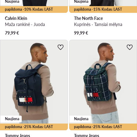
Naujiena
Naujiena
papildoma -10% Kodas: LAST
papildoma -15% Kodas: LAST
Calvin Klein
The North Face
Maža rankinė · Juoda
Kuprinės · Tamsiai mėlyna
79,99
€
99,99
€
Naujiena
Naujiena
papildoma -25% Kodas: LAST
papildoma -25% Kodas: LAST
Tommy Jeans
Tommy Jeans