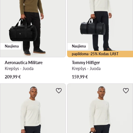
Naujiena
Naujiena
papildoma -25% Kodas: LAST
Aeronautica Militare
Tommy Hilfiger
Krepšys · Juoda
Krepšys · Juoda
209,99
€
159,99
€