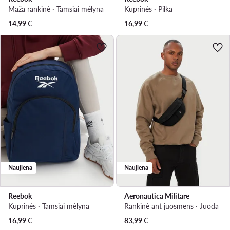
Maža rankinė · Tamsiai mėlyna
Kuprinės · Pilka
14,99
€
16,99
€
Naujiena
Naujiena
Reebok
Aeronautica Militare
Kuprinės · Tamsiai mėlyna
Rankinė ant juosmens · Juoda
16,99
€
83,99
€