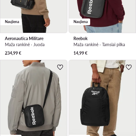
Naujiena
Naujiena
Aeronautica Militare
Reebok
Maža rankinė · Juoda
Maža rankinė · Tamsiai pilka
234,99
€
14,99
€