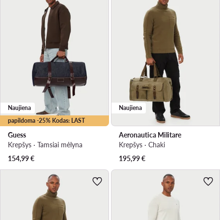
Naujiena
Naujiena
papildoma -25% Kodas: LAST
Guess
Aeronautica Militare
Krepšys · Tamsiai mėlyna
Krepšys · Chaki
154,99
€
195,99
€