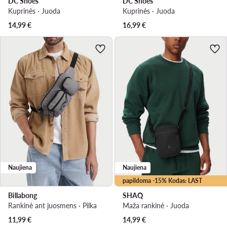
DC Shoes
DC Shoes
Kuprinės · Juoda
Kuprinės · Juoda
14,99
€
16,99
€
Naujiena
Naujiena
papildoma -15% Kodas: LAST
Billabong
SHAQ
Rankinė ant juosmens · Pilka
Maža rankinė · Juoda
11,99
€
14,99
€