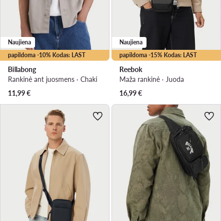
Naujiena
Naujiena
papildoma -10% Kodas: LAST
papildoma -15% Kodas: LAST
Billabong
Reebok
Rankinė ant juosmens · Chaki
Maža rankinė · Juoda
11,99
€
16,99
€