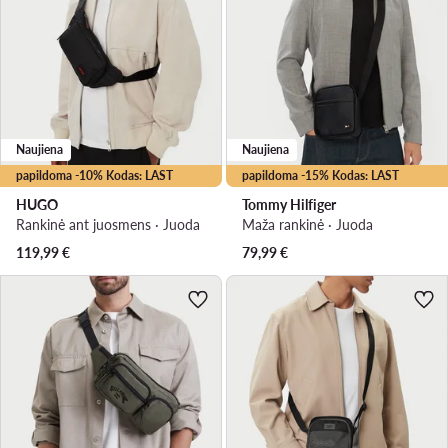
Naujiena
Naujiena
papildoma -10% Kodas: LAST
papildoma -15% Kodas: LAST
HUGO
Tommy Hilfiger
Rankinė ant juosmens · Juoda
Maža rankinė · Juoda
119,99
€
79,99
€