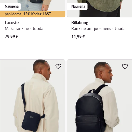
Naujiena
Naujiena
papildoma -15% Kodas: LAST
Lacoste
Billabong
Maža rankinė · Juoda
Rankinė ant juosmens · Juoda
79,99
€
11,99
€