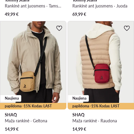
Rankinė ant juosmens · Tamsiai mėlyna
Rankinė ant juosmens · Juoda
49,99
€
69,99
€
Naujiena
Naujiena
papildoma -15% Kodas: LAST
papildoma -15% Kodas: LAST
SHAQ
SHAQ
Maža rankinė · Geltona
Maža rankinė · Raudona
14,99
€
14,99
€