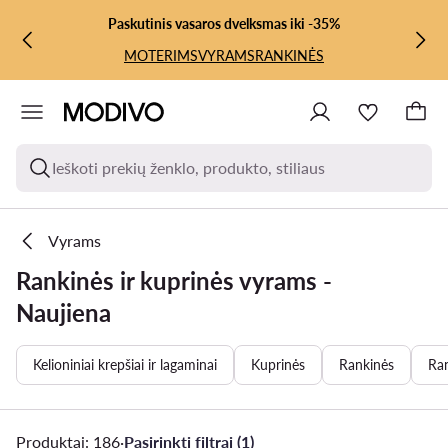
PEREITI PRIE PAGRINDINIO TURINIO
PEREITI Į PAIEŠKĄ
Paskutinis vasaros dvelksmas iki -35%
MOTERIMS
VYRAMS
RANKINĖS
Ieškoti prekių ženklo, produkto, stiliaus
Vyrams
Rankinės ir kuprinės vyrams -
Naujiena
Kelioniniai krepšiai ir lagaminai
Kuprinės
Rankinės
Ran
Produktai: 186
·
Pasirinkti filtrai (1)