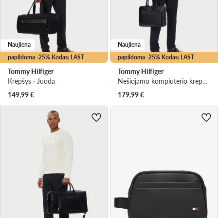
Naujiena
Naujiena
papildoma -25% Kodas: LAST
papildoma -25% Kodas: LAST
Tommy Hilfiger
Tommy Hilfiger
Krepšys · Juoda
Nešiojamo kompiuterio krepšys · Juoda
149,99
€
179,99
€