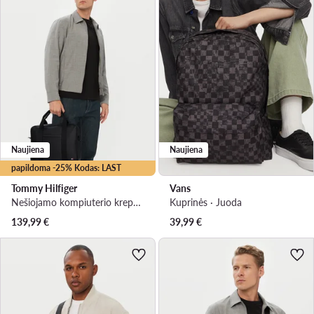
Naujiena
Naujiena
papildoma -25% Kodas: LAST
Tommy Hilfiger
Vans
Nešiojamo kompiuterio krepšys · Juoda
Kuprinės · Juoda
139,99
€
39,99
€