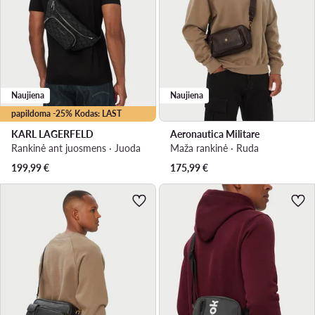
Naujiena
Naujiena
papildoma -25% Kodas: LAST
KARL LAGERFELD
Aeronautica Militare
Rankinė ant juosmens · Juoda
Maža rankinė · Ruda
199,99
€
175,99
€