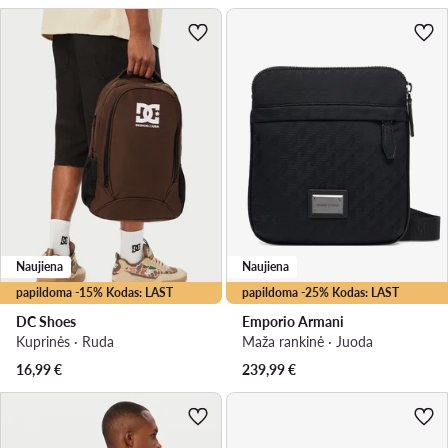
Naujiena
Naujiena
papildoma -15% Kodas: LAST
papildoma -25% Kodas: LAST
DC Shoes
Emporio Armani
Kuprinės · Ruda
Maža rankinė · Juoda
16,99
€
239,99
€