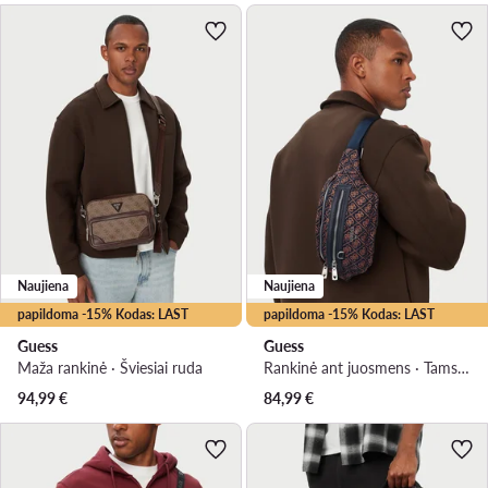
Naujiena
Naujiena
papildoma -15% Kodas: LAST
papildoma -15% Kodas: LAST
Guess
Guess
Maža rankinė · Šviesiai ruda
Rankinė ant juosmens · Tamsiai mėlyna
94,99
€
84,99
€