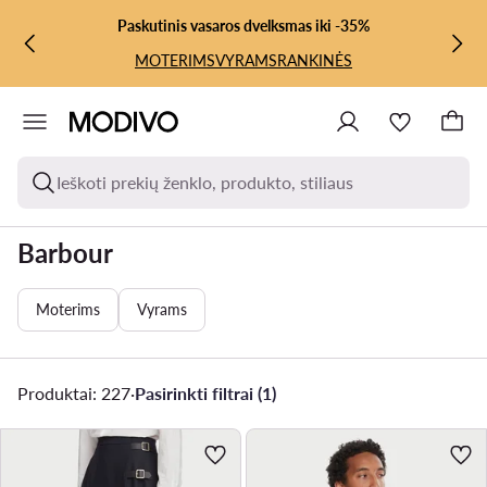
PEREITI PRIE PAGRINDINIO TURINIO
PEREITI Į PAIEŠKĄ
Paskutinis vasaros dvelksmas iki -35%
MOTERIMS
VYRAMS
RANKINĖS
Ieškoti prekių ženklo, produkto, stiliaus
Barbour
Moterims
Vyrams
Produktai: 227
·
Pasirinkti filtrai (1)