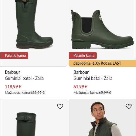
Palanki kaina
Palanki kaina
papildoma -10% Kodas: LAST
Barbour
Barbour
Guminiai batai · Žalia
Guminiai batai · Žalia
Dabartinė kaina
Dabartinė kaina
118,99
€
61,99
€
Mažiausia kaina
122,99 €
Mažiausia kaina
65,99 €