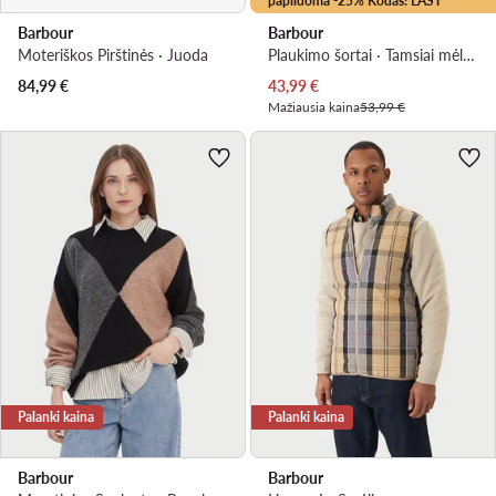
papildoma -25% Kodas: LAST
Barbour
Barbour
Moteriškos Pirštinės · Juoda
Plaukimo šortai · Tamsiai mėlyna
Dabartinė kaina
84,99
€
43,99
€
Mažiausia kaina
53,99 €
Palanki kaina
Palanki kaina
Barbour
Barbour