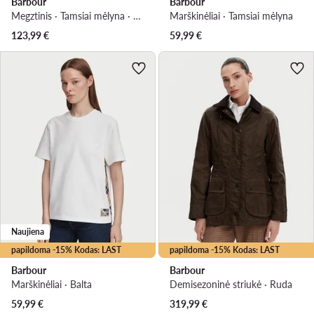
Barbour
Barbour
Megztinis · Tamsiai mėlyna · Regular Fit
Marškinėliai · Tamsiai mėlyna
123,99
€
59,99
€
Naujiena
papildoma -15% Kodas: LAST
papildoma -15% Kodas: LAST
Barbour
Barbour
Marškinėliai · Balta
Demisezoninė striukė · Ruda
59,99
€
319,99
€