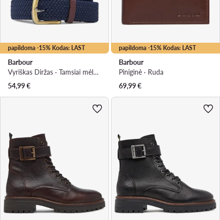
papildoma -15% Kodas: LAST
papildoma -15% Kodas: LAST
Barbour
Barbour
Vyriškas Diržas · Tamsiai mėlyna
Piniginė · Ruda
54,99
€
69,99
€