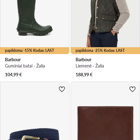
papildoma -15% Kodas: LAST
papildoma -25% Kodas: LAST
Barbour
Barbour
Guminiai batai · Žalia
Liemenė · Žalia
104,99
€
188,99
€