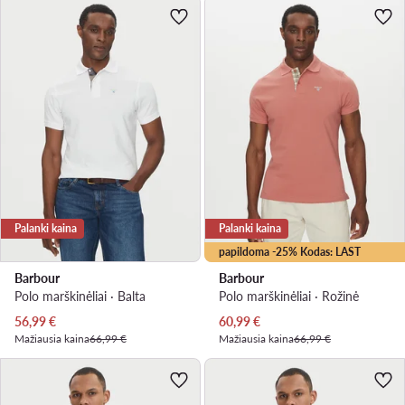
Palanki kaina
Palanki kaina
papildoma -25% Kodas: LAST
Barbour
Barbour
Polo marškinėliai · Balta
Polo marškinėliai · Rožinė
Dabartinė kaina
Dabartinė kaina
56,99
€
60,99
€
Mažiausia kaina
66,99 €
Mažiausia kaina
66,99 €