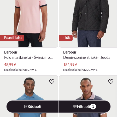
Palanki kaina
-16%
Barbour
Barbour
Polo marškinėliai · Šviesiai rožinė
Demisezoninė striukė · Juoda
Dabartinė kaina
Dabartinė kaina
48,99
€
184,99
€
Mažiausia kaina
52,99 €
Mažiausia kaina
220,99 €
Rūšiuoti
Filtruoti
1