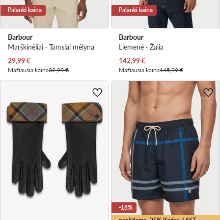
Palanki kaina
Palanki kaina
Barbour
Barbour
Marškinėliai · Tamsiai mėlyna
Liemenė · Žalia
Dabartinė kaina
Dabartinė kaina
29,99
€
142,99
€
Mažiausia kaina
32,99 €
Mažiausia kaina
145,99 €
-18%