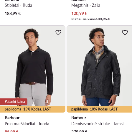
Štibletai · Ruda
Megztinis · Žalia
Dabartinė kaina
188,99
€
120,99
€
Mažiausia kaina
133,95 €
Palanki kaina
papildoma -15% Kodas: LAST
papildoma -10% Kodas: LAST
Barbour
Barbour
Polo marškinėliai · Juoda
Demisezoninė striukė · Tamsiai mėlyna
Dabartinė kaina
85,99
€
279,99
€