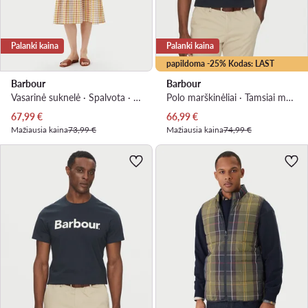
Palanki kaina
Palanki kaina
papildoma -25% Kodas: LAST
Barbour
Barbour
Vasarinė suknelė · Spalvota · Midi
Polo marškinėliai · Tamsiai mėlyna
Dabartinė kaina
Dabartinė kaina
67,99
€
66,99
€
Mažiausia kaina
73,99 €
Mažiausia kaina
74,99 €