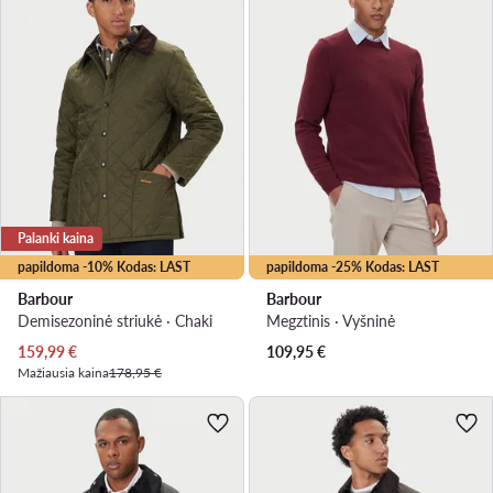
Palanki kaina
papildoma -10% Kodas: LAST
papildoma -25% Kodas: LAST
Barbour
Barbour
Demisezoninė striukė · Chaki
Megztinis · Vyšninė
Dabartinė kaina
159,99
€
109,95
€
Mažiausia kaina
178,95 €