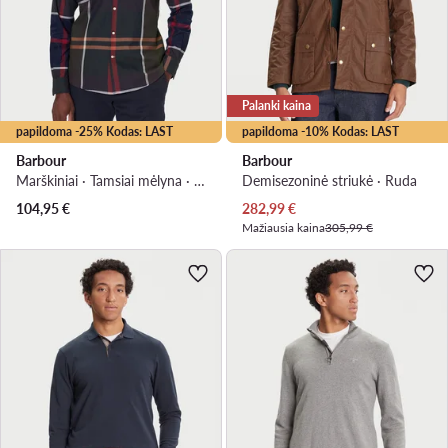
Palanki kaina
papildoma -25% Kodas: LAST
papildoma -10% Kodas: LAST
Barbour
Barbour
Marškiniai · Tamsiai mėlyna · Regular Fit
Demisezoninė striukė · Ruda
Dabartinė kaina
104,95
€
282,99
€
Mažiausia kaina
305,99 €