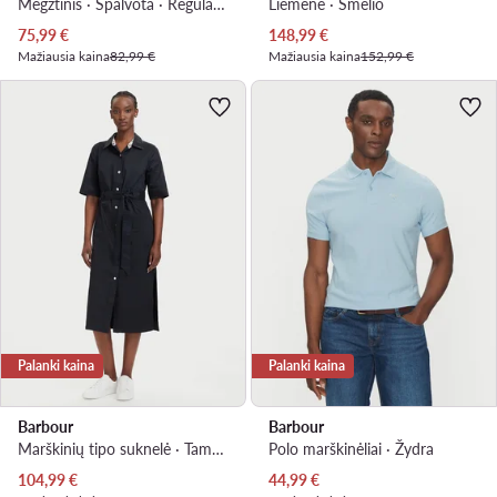
Megztinis · Spalvota · Regular Fit
Liemenė · Smėlio
Dabartinė kaina
Dabartinė kaina
75,99
€
148,99
€
Mažiausia kaina
82,99 €
Mažiausia kaina
152,99 €
Palanki kaina
Palanki kaina
Barbour
Barbour
Marškinių tipo suknelė · Tamsiai mėlyna · Midi
Polo marškinėliai · Žydra
Dabartinė kaina
Dabartinė kaina
104,99
€
44,99
€