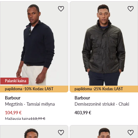
Palanki kaina
papildoma -10% Kodas: LAST
papildoma -25% Kodas: LAST
Barbour
Barbour
Megztinis · Tamsiai mėlyna
Demisezoninė striukė · Chaki
Dabartinė kaina
104,99
€
403,99
€
Mažiausia kaina
113,99 €