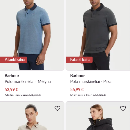
Palanki kaina
Palanki kaina
Barbour
Barbour
Polo marškinėliai · Mėlyna
Polo marškinėliai · Pilka
Dabartinė kaina
Dabartinė kaina
52,99
€
56,99
€
Mažiausia kaina
60,99 €
Mažiausia kaina
66,99 €