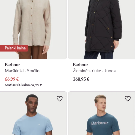
Palanki kaina
Barbour
Barbour
Marškiniai · Smėlio
Žieminė striukė · Juoda
Dabartinė kaina
66,99
€
368,95
€
Mažiausia kaina
74,99 €