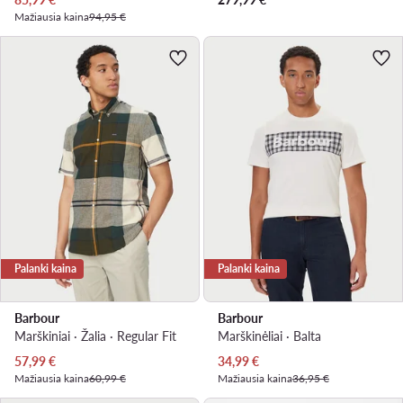
Mažiausia kaina
94,95 €
Palanki kaina
Palanki kaina
Barbour
Barbour
Marškiniai · Žalia · Regular Fit
Marškinėliai · Balta
Dabartinė kaina
Dabartinė kaina
57,99
€
34,99
€
Mažiausia kaina
60,99 €
Mažiausia kaina
36,95 €