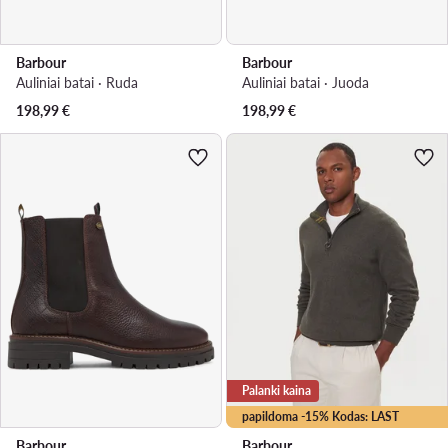
Barbour
Barbour
Auliniai batai · Ruda
Auliniai batai · Juoda
198,99
€
198,99
€
Palanki kaina
papildoma -15% Kodas: LAST
Barbour
Barbour