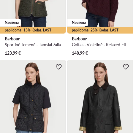
Naujiena
Naujiena
papildoma -15% Kodas: LAST
papildoma -25% Kodas: LAST
Barbour
Barbour
Sportinė liemenė · Tamsiai žalia
Golfas · Violetinė · Relaxed Fit
123,99
€
148,99
€