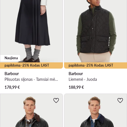
Naujiena
papildoma -25% Kodas: LAST
papildoma -25% Kodas: LAST
Barbour
Barbour
Plisuotas sijonas · Tamsiai mėlyna · Midi
Liemenė · Juoda
178,99
€
188,99
€