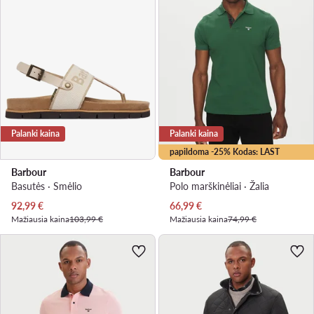
Palanki kaina
Palanki kaina
papildoma -25% Kodas: LAST
Barbour
Barbour
Basutės · Smėlio
Polo marškinėliai · Žalia
Dabartinė kaina
Dabartinė kaina
92,99
€
66,99
€
Mažiausia kaina
103,99 €
Mažiausia kaina
74,99 €