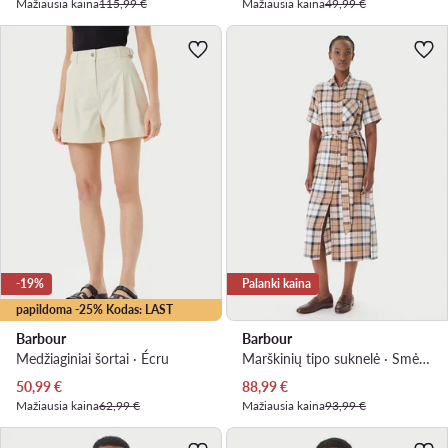
Mažiausia kaina
115,99 €
Mažiausia kaina
49,99 €
-19%
Palanki kaina
papildoma -25% Kodas: LAST
Barbour
Barbour
Medžiaginiai šortai · Écru
Marškinių tipo suknelė · Smėlio · Midi
Dabartinė kaina
Dabartinė kaina
50,99
€
88,99
€
Mažiausia kaina
62,99 €
Mažiausia kaina
93,99 €