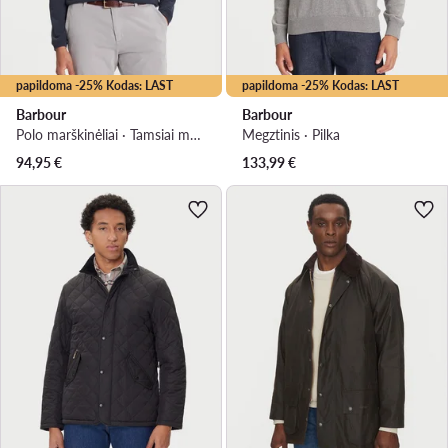
papildoma -25% Kodas: LAST
papildoma -25% Kodas: LAST
Barbour
Barbour
Polo marškinėliai · Tamsiai mėlyna
Megztinis · Pilka
94,95
€
133,99
€