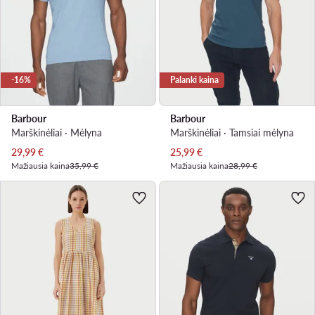
-16%
Palanki kaina
Barbour
Barbour
Marškinėliai · Mėlyna
Marškinėliai · Tamsiai mėlyna
Dabartinė kaina
Dabartinė kaina
29,99
€
25,99
€
Mažiausia kaina
35,99 €
Mažiausia kaina
28,99 €