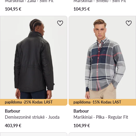
Marškiniai · Žalia · Slim Fit
Marškiniai · Smėlio · Slim Fit
104,95
€
104,95
€
papildoma -25% Kodas: LAST
papildoma -15% Kodas: LAST
Barbour
Barbour
Demisezoninė striukė · Juoda
Marškiniai · Pilka · Regular Fit
403,99
€
104,99
€