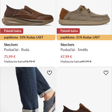
Palanki kaina
Palanki kaina
papildoma -10% Kodas: LAST
papildoma -25% Kodas: LAST
Skechers
Skechers
Pusbačiai · Ruda
Pusbačiai · Smėlio
Dabartinė kaina
Dabartinė kaina
75,99
€
47,99
€
Mažiausia kaina
76,99 €
Mažiausia kaina
49,99 €