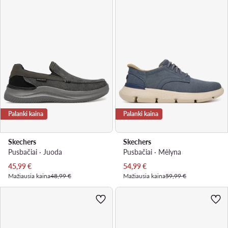
Palanki kaina
Palanki kaina
Skechers
Skechers
Pusbačiai · Juoda
Pusbačiai · Mėlyna
Dabartinė kaina
Dabartinė kaina
45,99
€
54,99
€
Mažiausia kaina
48,99 €
Mažiausia kaina
59,99 €