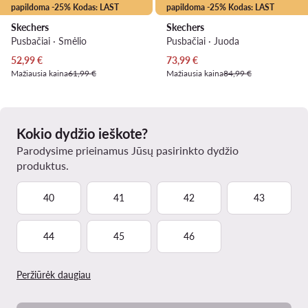
papildoma -25% Kodas: LAST
papildoma -25% Kodas: LAST
Skechers
Skechers
Pusbačiai · Smėlio
Pusbačiai · Juoda
Dabartinė kaina
Dabartinė kaina
52,99
€
73,99
€
Mažiausia kaina
61,99 €
Mažiausia kaina
84,99 €
Kokio dydžio ieškote?
Parodysime prieinamus Jūsų pasirinkto dydžio
produktus.
40
41
42
43
44
45
46
Peržiūrėk daugiau