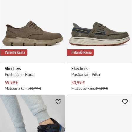
Palanki kaina
Palanki kaina
Skechers
Skechers
Pusbačiai · Ruda
Pusbačiai · Pilka
Dabartinė kaina
Dabartinė kaina
59,99
€
50,99
€
Mažiausia kaina
63,99 €
Mažiausia kaina
54,99 €