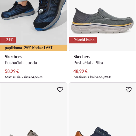
-21%
Palanki kaina
papildoma -25% Kodas: LAST
Skechers
Skechers
Pusbačiai · Juoda
Pusbačiai · Pilka
Dabartinė kaina
Dabartinė kaina
58,99
€
48,99
€
Mažiausia kaina
74,99 €
Mažiausia kaina
51,99 €