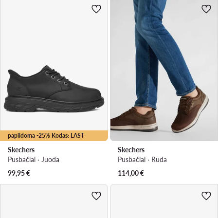
papildoma -25% Kodas: LAST
Skechers
Skechers
Pusbačiai · Juoda
Pusbačiai · Ruda
99,95
€
114,00
€