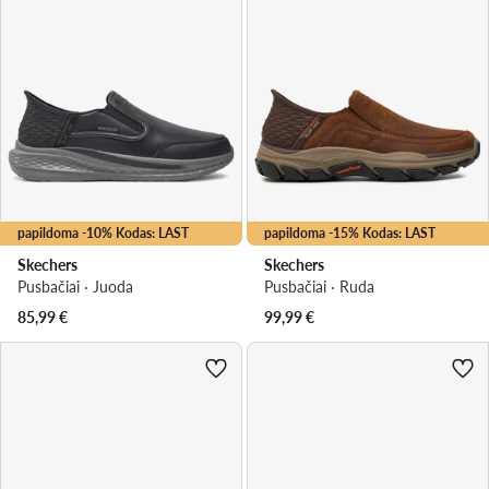
papildoma -10% Kodas: LAST
papildoma -15% Kodas: LAST
Skechers
Skechers
Pusbačiai · Juoda
Pusbačiai · Ruda
85,99
€
99,99
€