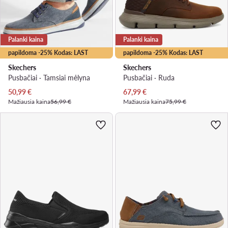
Palanki kaina
Palanki kaina
papildoma -25% Kodas: LAST
papildoma -25% Kodas: LAST
Skechers
Skechers
Pusbačiai · Tamsiai mėlyna
Pusbačiai · Ruda
Dabartinė kaina
Dabartinė kaina
50,99
€
67,99
€
Mažiausia kaina
56,99 €
Mažiausia kaina
75,99 €