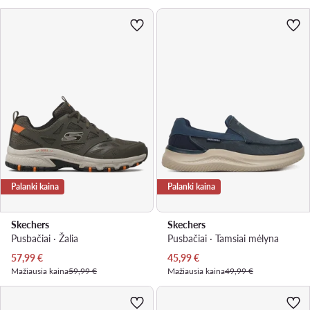
Palanki kaina
Palanki kaina
Skechers
Skechers
Pusbačiai · Žalia
Pusbačiai · Tamsiai mėlyna
Dabartinė kaina
Dabartinė kaina
57,99
€
45,99
€
Mažiausia kaina
59,99 €
Mažiausia kaina
49,99 €