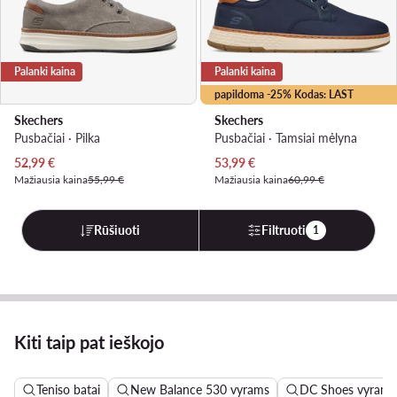
Palanki kaina
Palanki kaina
papildoma -25% Kodas: LAST
Skechers
Skechers
Pusbačiai · Pilka
Pusbačiai · Tamsiai mėlyna
Dabartinė kaina
Dabartinė kaina
52,99
€
53,99
€
Mažiausia kaina
55,99 €
Mažiausia kaina
60,99 €
Rūšiuoti
Filtruoti
1
Kiti taip pat ieškojo
Teniso batai
New Balance 530 vyrams
DC Shoes vyrams