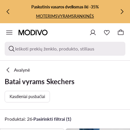
PEREITI PRIE PAGRINDINIO TURINIO
PEREITI Į PAIEŠKĄ
Paskutinis vasaros dvelksmas iki -35%
MOTERIMS
VYRAMS
RANKINĖS
Ieškoti prekių ženklo, produkto, stiliaus
Avalynė
Batai vyrams Skechers
Kasdieniai pusbačiai
Produktai: 26
·
Pasirinkti filtrai (1)