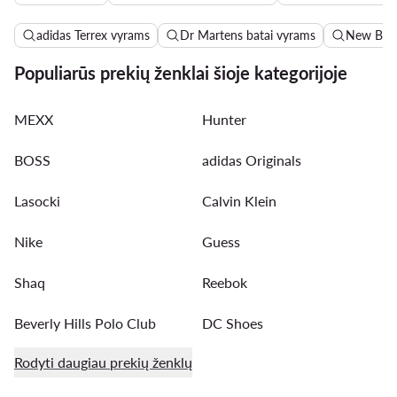
adidas Terrex vyrams
Dr Martens batai vyrams
New Bala
Populiarūs prekių ženklai šioje kategorijoje
MEXX
Hunter
BOSS
adidas Originals
Lasocki
Calvin Klein
Nike
Guess
Shaq
Reebok
Beverly Hills Polo Club
DC Shoes
Rodyti daugiau prekių ženklų