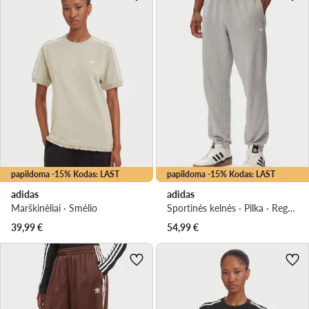
papildoma -15% Kodas: LAST
papildoma -15% Kodas: LAST
adidas
adidas
Marškinėliai · Smėlio
Sportinės kelnės · Pilka · Regular Fit
39,99
€
54,99
€