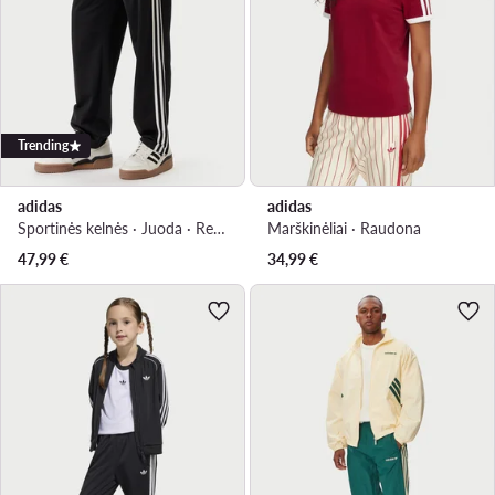
Trending
adidas
adidas
Sportinės kelnės · Juoda · Regular Fit
Marškinėliai · Raudona
47,99
€
34,99
€