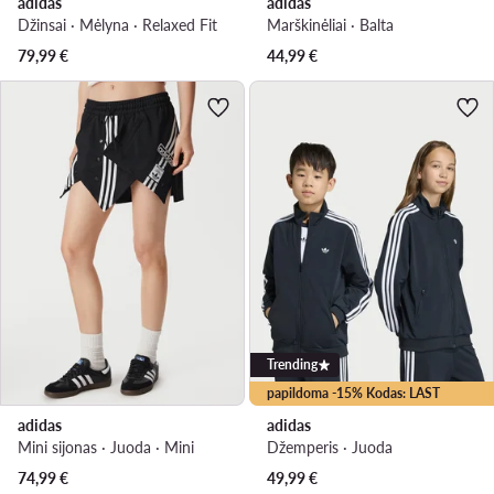
adidas
adidas
Džinsai · Mėlyna · Relaxed Fit
Marškinėliai · Balta
79,99
€
44,99
€
Trending
papildoma -15% Kodas: LAST
adidas
adidas
Mini sijonas · Juoda · Mini
Džemperis · Juoda
74,99
€
49,99
€