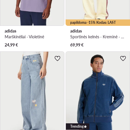
papildoma -15% Kodas: LAST
adidas
adidas
Marškinėliai · Violetinė
Sportinės kelnės · Kreminė · Relaxed Fit
24,99
€
69,99
€
Trending