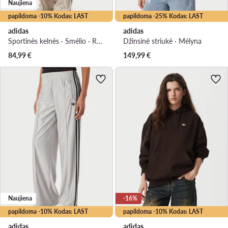
Naujiena
papildoma -10% Kodas: LAST
papildoma -25% Kodas: LAST
adidas
adidas
Sportinės kelnės · Smėlio · Regular Fit
Džinsinė striukė · Mėlyna
84,99
€
149,99
€
Naujiena
-16%
papildoma -10% Kodas: LAST
papildoma -10% Kodas: LAST
adidas
adidas