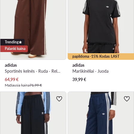
Trending
Palanki kaina
papildoma -15% Kodas: LAST
adidas
adidas
Sportinės kelnės · Ruda · Relaxed Fit
Marškinėliai · Juoda
Dabartinė kaina
64,99
€
39,99
€
Mažiausia kaina
71,99 €