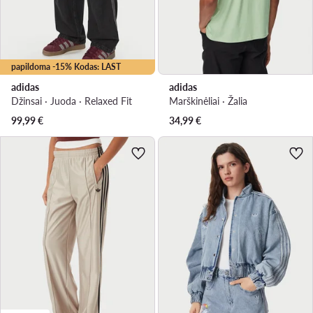
papildoma -15% Kodas: LAST
adidas
adidas
Džinsai · Juoda · Relaxed Fit
Marškinėliai · Žalia
99,99
€
34,99
€