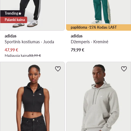
Trending
Palanki kaina
papildoma -15% Kodas: LAST
adidas
adidas
Sportinis kostiumas · Juoda
Džemperis · Kreminė
Dabartinė kaina
47,99
€
79,99
€
Mažiausia kaina
53,99 €