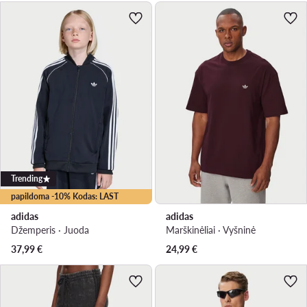
Trending
papildoma -10% Kodas: LAST
adidas
adidas
Džemperis · Juoda
Marškinėliai · Vyšninė
37,99
€
24,99
€