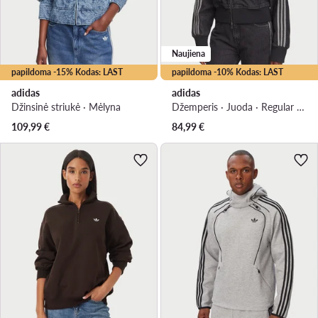
Naujiena
papildoma -15% Kodas: LAST
papildoma -10% Kodas: LAST
adidas
adidas
Džinsinė striukė · Mėlyna
Džemperis · Juoda · Regular Fit
109,99
€
84,99
€