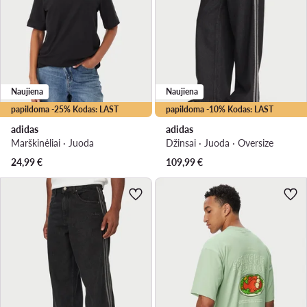
Naujiena
Naujiena
papildoma -25% Kodas: LAST
papildoma -10% Kodas: LAST
adidas
adidas
Marškinėliai · Juoda
Džinsai · Juoda · Oversize
24,99
€
109,99
€