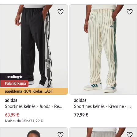
Trending
Palanki kaina
papildoma -10% Kodas: LAST
adidas
adidas
Sportinės kelnės · Juoda · Regular Fit
Sportinės kelnės · Kreminė · Regular Fit
Dabartinė kaina
63,99
€
79,99
€
Mažiausia kaina
71,99 €