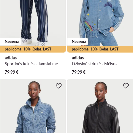
Naujiena
Naujiena
papildoma -10% Kodas: LAST
papildoma -10% Kodas: LAST
adidas
adidas
Sportinės kelnės · Tamsiai mėlyna · Regular Fit
Džinsinė striukė · Mėlyna
79,99
€
79,99
€