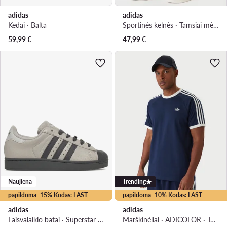
adidas
adidas
Kedai · Balta
Sportinės kelnės · Tamsiai mėlyna · Regular Fit
59,99
€
47,99
€
Naujiena
Trending
papildoma -15% Kodas: LAST
papildoma -10% Kodas: LAST
adidas
adidas
Laisvalaikio batai · Superstar · Pilka
Marškinėliai · ADICOLOR · Tamsiai mėlyna