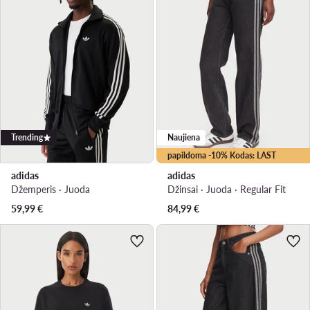
Trending
Naujiena
papildoma -10% Kodas: LAST
adidas
adidas
Džemperis · Juoda
Džinsai · Juoda · Regular Fit
59,99
€
84,99
€