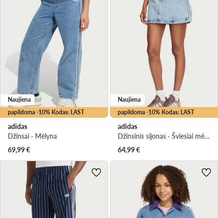
Naujiena
Naujiena
papildoma -10% Kodas: LAST
papildoma -10% Kodas: LAST
adidas
adidas
Džinsai · Mėlyna
Džinsinis sijonas · Šviesiai mėlyna · Mini
69,99
€
64,99
€