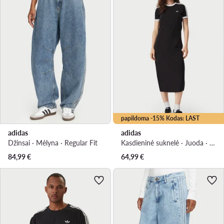
papildoma -15% Kodas: LAST
adidas
adidas
Džinsai · Mėlyna · Regular Fit
Kasdieninė suknelė · Juoda · Midi
84,99
€
64,99
€