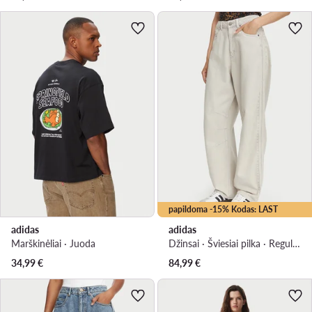
papildoma -15% Kodas: LAST
adidas
adidas
Marškinėliai · Juoda
Džinsai · Šviesiai pilka · Regular Fit
34,99
€
84,99
€