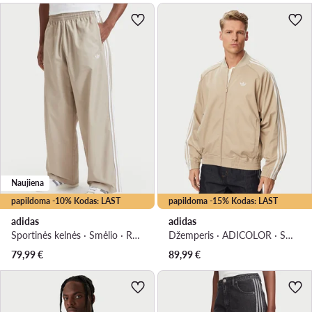
Naujiena
papildoma -10% Kodas: LAST
papildoma -15% Kodas: LAST
adidas
adidas
Sportinės kelnės · Smėlio · Relaxed Fit
Džemperis · ADICOLOR · Smėlio
79,99
€
89,99
€