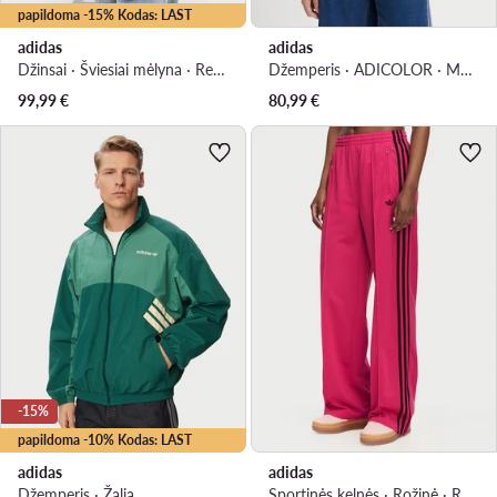
papildoma -15% Kodas: LAST
adidas
adidas
Džinsai · Šviesiai mėlyna · Regular Fit
Džemperis · ADICOLOR · Mėlyna
99,99
€
80,99
€
-15%
papildoma -10% Kodas: LAST
adidas
adidas
Džemperis · Žalia
Sportinės kelnės · Rožinė · Relaxed Fit