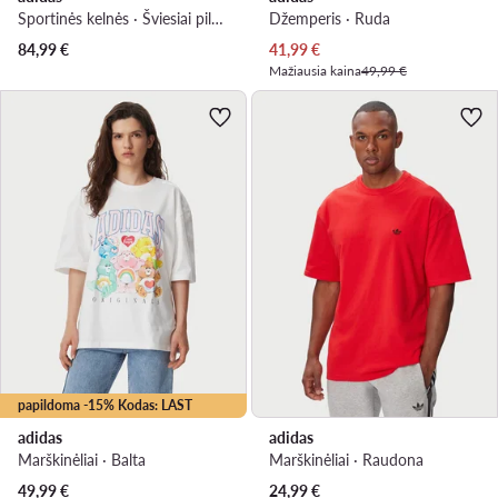
Sportinės kelnės · Šviesiai pilka · Regular Fit
Džemperis · Ruda
Dabartinė kaina
84,99
€
41,99
€
Mažiausia kaina
49,99 €
papildoma -15% Kodas: LAST
adidas
adidas
Marškinėliai · Balta
Marškinėliai · Raudona
49,99
€
24,99
€