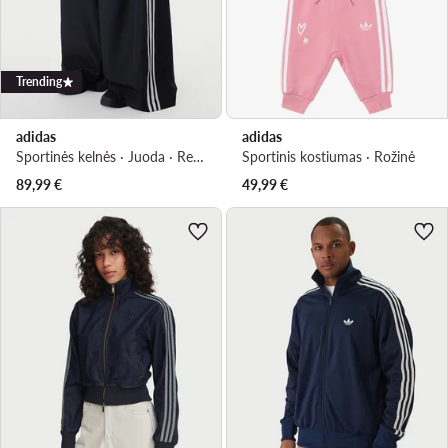
Trending
adidas
adidas
Sportinės kelnės · Juoda · Regular Fit
Sportinis kostiumas · Rožinė
89,99
€
49,99
€