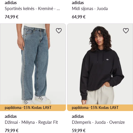
adidas
adidas
Sportinės kelnės · Kreminė · Regular Fit
Midi sijonas · Juoda
74,99
€
64,99
€
papildoma -15% Kodas: LAST
papildoma -15% Kodas: LAST
adidas
adidas
Džinsai · Mėlyna · Regular Fit
Džemperis · Juoda · Oversize
79,99
€
59,99
€