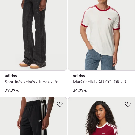
adidas
adidas
Sportinės kelnės · Juoda · Regular Fit
Marškinėliai · ADICOLOR · Balta
79,99
€
34,99
€