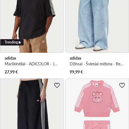
Trending
adidas
adidas
Marškinėliai · ADICOLOR · Juoda
Džinsai · Šviesiai mėlyna · Regular Fit
27,99
€
99,99
€