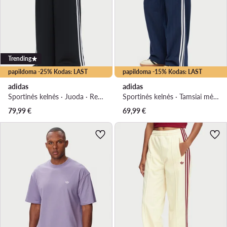
Trending
papildoma -25% Kodas: LAST
papildoma -15% Kodas: LAST
adidas
adidas
Sportinės kelnės · Juoda · Regular Fit
Sportinės kelnės · Tamsiai mėlyna · Relaxed Fit
79,99
€
69,99
€