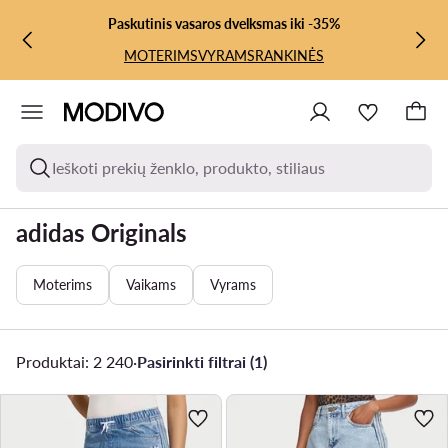
PEREITI PRIE PAGRINDINIO TURINIO
PEREITI Į PAIEŠKĄ
Paskutinis vasaros dvelksmas iki -35%
MOTERIMS
VYRAMS
RANKINĖS
Ieškoti prekių ženklo, produkto, stiliaus
adidas Originals
Moterims
Vaikams
Vyrams
Produktai: 2 240
·
Pasirinkti filtrai (1)