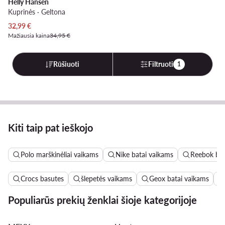
Helly Hansen
Kuprinės · Geltona
Dabartinė kaina
32,99
€
Mažiausia kaina
34,95 €
Rūšiuoti
Filtruoti
1
Kiti taip pat ieškojo
Polo marškinėliai vaikams
Nike batai vaikams
Reebok bat
Crocs basutes
šlepetės vaikams
Geox batai vaikams
Populiarūs prekių ženklai šioje kategorijoje