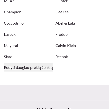
MEXX
Hunter
Champion
DeeZee
Coccodrillo
Abel & Lula
Lasocki
Froddo
Mayoral
Calvin Klein
Shaq
Reebok
Rodyti daugiau prekių ženklų