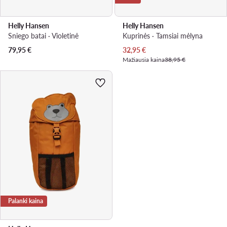
Helly Hansen
Helly Hansen
Sniego batai · Violetinė
Kuprinės · Tamsiai mėlyna
Dabartinė kaina
79,95
€
32,95
€
Mažiausia kaina
38,95 €
Palanki kaina