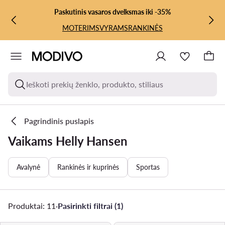
PEREITI PRIE PAGRINDINIO TURINIO
PEREITI Į PAIEŠKĄ
Paskutinis vasaros dvelksmas iki -35%
MOTERIMS
VYRAMS
RANKINĖS
Ieškoti prekių ženklo, produkto, stiliaus
Pagrindinis puslapis
Vaikams Helly Hansen
Avalynė
Rankinės ir kuprinės
Sportas
Produktai: 11
·
Pasirinkti filtrai (1)