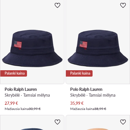
Palanki kaina
Palanki kaina
Polo Ralph Lauren
Polo Ralph Lauren
Skrybėlė · Tamsiai mėlyna
Skrybėlė · Tamsiai mėlyna
Dabartinė kaina
Dabartinė kaina
27,99
€
35,99
€
Mažiausia kaina
30,99 €
Mažiausia kaina
38,99 €