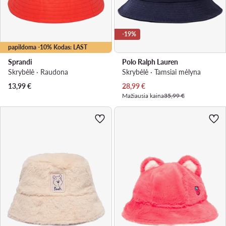
-19%
papildoma -10% Kodas: LAST
Sprandi
Polo Ralph Lauren
Skrybėlė · Raudona
Skrybėlė · Tamsiai mėlyna
Dabartinė kaina
13,99
€
28,99
€
Mažiausia kaina
35,99 €