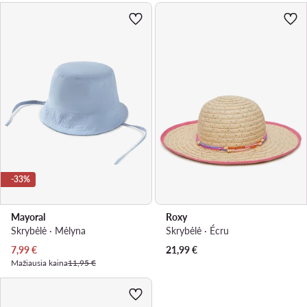
-33%
Mayoral
Roxy
Skrybėlė · Mėlyna
Skrybėlė · Écru
Dabartinė kaina
7,99
€
21,99
€
Mažiausia kaina
11,95 €