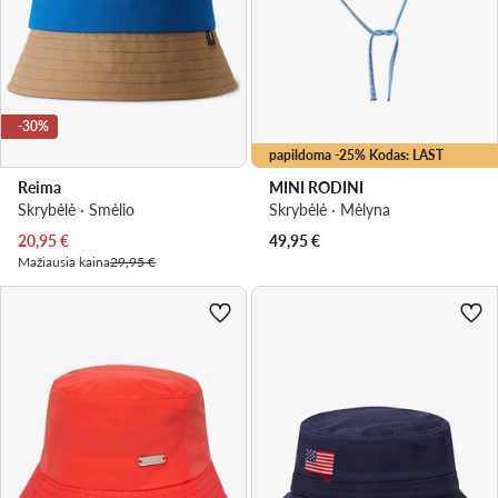
-30%
papildoma -25% Kodas: LAST
Reima
MINI RODINI
Skrybėlė · Smėlio
Skrybėlė · Mėlyna
Dabartinė kaina
20,95
€
49,95
€
Mažiausia kaina
29,95 €