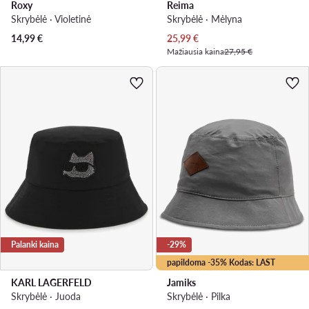
Roxy
Reima
Skrybėlė · Violetinė
Skrybėlė · Mėlyna
Dabartinė kaina
14,99
€
25,99
€
Mažiausia kaina
27,95 €
Palanki kaina
-29%
papildoma -35% Kodas: LAST
KARL LAGERFELD
Jamiks
Skrybėlė · Juoda
Skrybėlė · Pilka