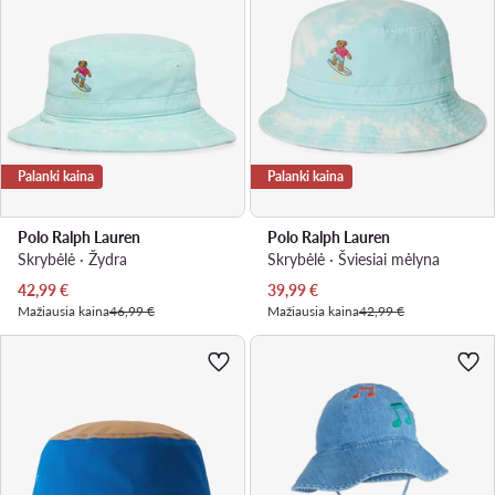
Palanki kaina
Palanki kaina
Polo Ralph Lauren
Polo Ralph Lauren
Skrybėlė · Žydra
Skrybėlė · Šviesiai mėlyna
Dabartinė kaina
Dabartinė kaina
42,99
€
39,99
€
Mažiausia kaina
46,99 €
Mažiausia kaina
42,99 €