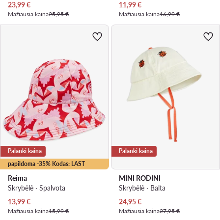
Dabartinė kaina
Dabartinė kaina
23,99
€
11,99
€
Mažiausia kaina
25,95 €
Mažiausia kaina
16,99 €
Palanki kaina
Palanki kaina
papildoma -35% Kodas: LAST
Reima
MINI RODINI
Skrybėlė · Spalvota
Skrybėlė · Balta
Dabartinė kaina
Dabartinė kaina
13,99
€
24,95
€
Mažiausia kaina
15,99 €
Mažiausia kaina
27,95 €