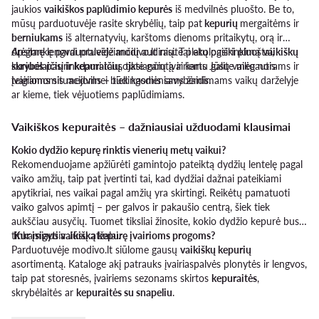
jaukios
vaikiškos paplūdimio kepurės
iš medvilnės pluošto. Be to,
mūsų parduotuvėje rasite skrybėlių, taip pat
kepurių
mergaitėms ir
berniukams
iš alternatyvių, karštoms dienoms pritaikytų, orą ir
drėgmę lengvai praleidžiančių audinių. Tai ekologiški pluoštai,
Apsilankę parduotuvėje modivo.lt rasite platų pasirinkimą
vaikiškų
kuriuos pasirinkdami tausojate gamtą ir kartu galite mėgautis
skrybėlaičių ir kepuraičių
, tiksiančių įvairiems Jūsų vaiko norams ir
teigiamomis medvilnei būdingomis savybėmis.
įvairioms situacijoms – tiek kasdieniams žaidimams vaikų darželyje
ar kieme, tiek vėjuotiems paplūdimiams.
Vaikiškos kepuraitės – dažniausiai užduodami klausimai
Kokio dydžio kepurę rinktis vienerių metų vaikui?
Rekomenduojame apžiūrėti gamintojo pateiktą dydžių lentelę pagal
vaiko amžių, taip pat įvertinti tai, kad dydžiai dažnai pateikiami
apytikriai, nes vaikai pagal amžių yra skirtingi. Reikėtų pamatuoti
vaiko galvos apimtį – per galvos ir pakaušio centrą, šiek tiek
aukščiau ausyčių. Tuomet tiksliai žinosite, kokio dydžio kepurė bus
tinkamiausia Jūsų atžalai.
Kur įsigyti vaikišką kepurę įvairioms progoms?
Parduotuvėje modivo.lt siūlome gausų
vaikiškų kepurių
asortimentą. Kataloge akį patrauks įvairiaspalvės plonytės ir lengvos,
taip pat storesnės, įvairiems sezonams skirtos
kepuraitės
,
skrybėlaitės ar
kepuraitės su snapeliu
.