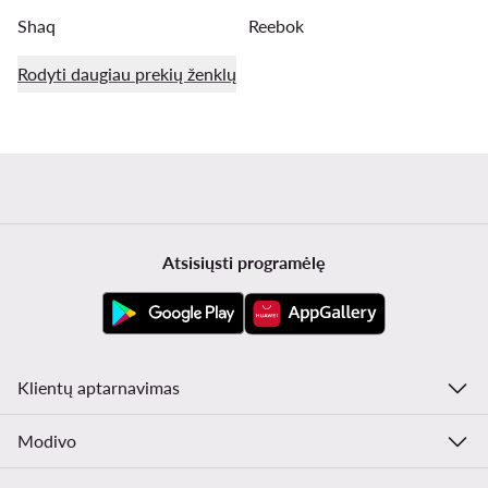
Shaq
Reebok
Rodyti daugiau prekių ženklų
Atsisiųsti programėlę
Klientų aptarnavimas
Modivo