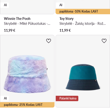
AI
AI
papildoma -10% Kodas: LAST
Winnie The Pooh
Toy Story
Skrybėlė · Mikė Pūkuotukas · Smėlio
Skrybėlė · Žaislų istorija · Rožinė
11,99
€
11,99
€
AI
Palanki kaina
papildoma -25% Kodas: LAST