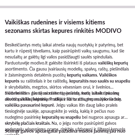
Vaikiškas rudenines ir visiems kitiems
sezonams skirtas kepures rinkitės MODIVO
Besikeičiantys metų laikai atneša naujų nuotykių ir patyrimų, bet
kartu ir rūpestį tėveliams, kaip pasirūpinti vaikų saugumu, kad šie
nesušaltų ar galėtų ligi valios pasidžiaugti saulės spinduliais.
Parduotuvėje modivo.lt galėsite išsirinkti iš plataus
vaikiškų kepurių
asortimento. Čia gausu įvairiausių modelių, spalvų, raštų, piešinėliais
ir žaismingomis detalėmis puoštų
kepurių vaikams.
Vaikiškos
kepurės
su raišteliais ir be raištelių,
kepuraitės nuo saulės su snapeliu
ir skrybėlaitės, megztos, skirtos vėsesniam orui, ir švelnios
medvilninės – Jūs tikrai rasite tą variantą, kuris suteiks puošnų
Siūlome išties gausų asortimentą įvairiais metų laikais tinkamų
akcentą vaiko išskirtiniam stiliui ir kartu džiugins mažylio širdelę.
dėvėti
vaikiškų kepurių
. Pradėjus šilti orams, nepamainoma bus
vaikiška pavasarinė kepurė
. Jeigu vaikas itin daug laiko praleis
tiesioginėje saulėje, apsaugokite jo veidą, kaklą ir pečius nuo
nudegimo pasirinkę
kepuraitę su snapeliu
bei nugaros apsauga arba
skrybėlę plačiais kraštais.
Na, o jeigu norite pasirūpinti galvos
apdangalu vėsesniems orams, rinkitės uždaresnį ir šiltesnį kepurės
Stilingi galvos apdangalai pažadina mados jausmą jau nuo