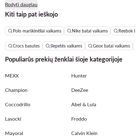
Rodyti daugiau
Kiti taip pat ieškojo
Polo marškinėliai vaikams
Nike batai vaikams
Reebok bat
Crocs basutes
šlepetės vaikams
Geox batai vaikams
Populiarūs prekių ženklai šioje kategorijoje
MEXX
Hunter
Champion
DeeZee
Coccodrillo
Abel & Lula
Lasocki
Froddo
Mayoral
Calvin Klein