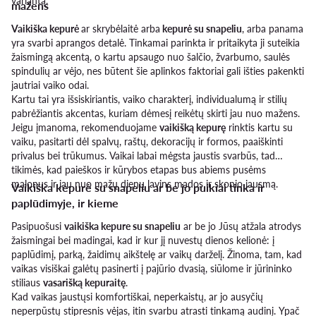
variantą.
mažens
Vaikiška kepurė
ar skrybėlaitė arba
kepurė su snapeliu
, arba panama
yra svarbi aprangos detalė. Tinkamai parinkta ir pritaikyta ji suteikia
žaismingą akcentą, o kartu apsaugo nuo šalčio, žvarbumo, saulės
spindulių ar vėjo, nes būtent šie aplinkos faktoriai gali išties pakenkti
jautriai vaiko odai.
Kartu tai yra išsiskiriantis, vaiko charakterį, individualumą ir stilių
pabrėžiantis akcentas, kuriam dėmesį reikėtų skirti jau nuo mažens.
Jeigu įmanoma, rekomenduojame
vaikišką kepurę
rinktis kartu su
vaiku, pasitarti dėl spalvų, raštų, dekoracijų ir formos, paaiškinti
privalus bei trūkumus. Vaikai labai mėgsta jaustis svarbūs, tad
tikimės, kad paieškos ir kūrybos etapas bus abiems pusėms
malonus ir jau nuo mažų dienų lavins mados ir skonio jausmą.
Vaikiška kepurė su snapeliu ar be jo puikiai tinka ir
paplūdimyje, ir kieme
Pasipuošusi
vaikiška kepure su snapeliu
ar be jo Jūsų atžala atrodys
žaismingai bei madingai, kad ir kur jį nuvestų dienos kelionė: į
paplūdimį, parką, žaidimų aikštelę ar vaikų darželį. Žinoma, tam, kad
vaikas visiškai galėtų pasinerti į pajūrio dvasią, siūlome ir jūrininko
stiliaus
vasarišką kepuraitę
.
Kad vaikas jaustųsi komfortiškai, neperkaistų, ar jo ausyčių
neperpūstų stipresnis vėjas, itin svarbu atrasti tinkamą audinį. Ypač