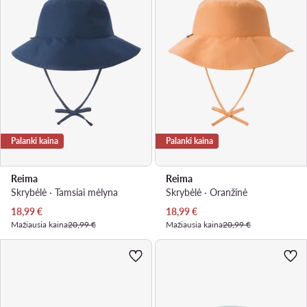
Palanki kaina
Palanki kaina
Reima
Reima
Skrybėlė · Tamsiai mėlyna
Skrybėlė · Oranžinė
Dabartinė kaina
Dabartinė kaina
18,99
€
18,99
€
Mažiausia kaina
20,99 €
Mažiausia kaina
20,99 €