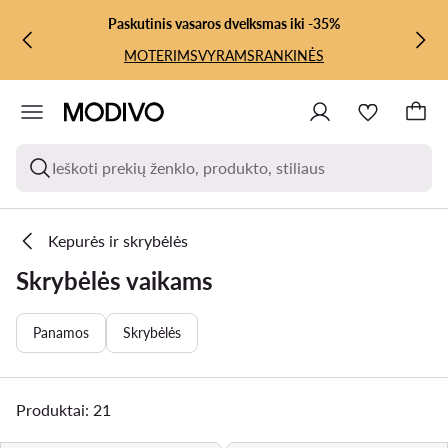
PEREITI PRIE PAGRINDINIO TURINIO
PEREITI Į PAIEŠKĄ
Paskutinis vasaros dvelksmas iki -35%
MOTERIMS
VYRAMS
RANKINĖS
Ieškoti prekių ženklo, produkto, stiliaus
Kepurės ir skrybėlės
Skrybėlės vaikams
Panamos
Skrybėlės
Produktai: 21