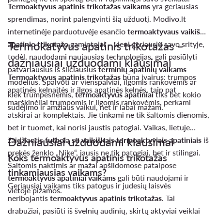
Termoaktyvus apatinis trikotažas vaikams
yra geriausias
sprendimas, norint palengvinti šią užduotį. Modivo.lt
internetinėje parduotuvėje esančio
termoaktyvaus vaikiško
Termokatyvus apatinis trikotažas –
apatinio trikotažo
gamintojai – vieni geriausių savo srityje,
todėl, naudodami naujausias technologijas, gali pasiūlyti
dažniausiai užduodami klausimai
patvariausius iš šilčiausius
terminių apatinių vaikams
Termoaktyvus apatinis trikotažas
būna įvairus: trumpos
modelius. Spalvoti ar vienspalviai, ilgomis rankovėmis ar
apatinės kelnaitės ir ilgos apatinės kelnės, taip pat
kiek trumpesnėmis,
termoaktyvūs apatiniai
tiks bet kokio
marškinėliai trumpomis ir ilgomis rankovėmis, perkami
sudėjimo ir amžiaus vaikui, net ir labai mažam.
atskirai ar komplektais. Jie tinkami ne tik šaltomis dienomis,
bet ir tuomet, kai norisi jaustis patogiai. Vaikas, lietuje
Dažniausiai užduodami klausimai
žaidžiantis
futbolą su vaikiškais termoaktyviais apatiniais
iš
prekės ženklo „Nike“, jausis ne tik patogiai, bet ir stilingai.
Koks termoaktyvus apatinis trikotažas
Šaltomis naktimis ar mažai apšildomose patalpose
tinkamiausias vaikams?
termoaktyvūs apatiniai vaikams
gali būti naudojami ir
Geriausiai vaikams tiks patogus ir judesių laisvės
vietoje pižamos.
neribojantis
termoaktyvus apatinis trikotažas
. Tai
drabužiai, pasiūti iš švelnių audinių, skirtų aktyviai veiklai