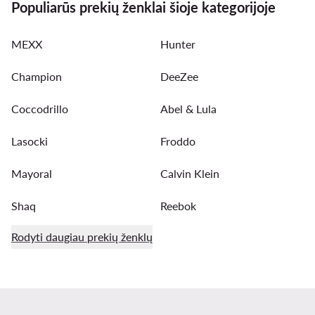
Populiarūs prekių ženklai šioje kategorijoje
MEXX
Hunter
Champion
DeeZee
Coccodrillo
Abel & Lula
Lasocki
Froddo
Mayoral
Calvin Klein
Shaq
Reebok
Rodyti daugiau prekių ženklų