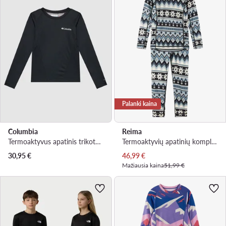
Palanki kaina
Columbia
Reima
Termoaktyvus apatinis trikotažas, viršus · Juoda
Termoaktyvių apatinių komplektas · Spalvota
Dabartinė kaina
30,95
€
46,99
€
Mažiausia kaina
51,99 €