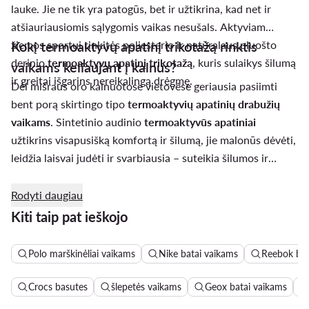
lauke. Jie ne tik yra patogūs, bet ir užtikrina, kad net ir
atšiauriausiomis sąlygomis vaikas nesušals. Aktyviam
žiemos sportui rinkitės poliesterio ir natūralaus pluošto
Kokį termoaktyvų apatinį trikotažą rinktis
derinio
termoaktyvų apatinį trikotažą
, kuris sulaikys šilumą
vaikams keliaujant į kalnus?
ir greitai išgarins nereikalingą drėgmę.
Dėl mišraus oro kalnuotose vietovėse geriausia pasiimti
bent porą skirtingo tipo
termoaktyvių apatinių drabužių
vaikams
. Sintetinio audinio
termoaktyvūs apatiniai
užtikrins visapusišką komfortą ir šilumą, jie malonūs dėvėti,
leidžia laisvai judėti ir svarbiausia – suteikia šilumos ir
išgarina drėgmę. Kiti apatiniai galėtų būti iš merino vilnos,
šilko ar medvilnės – jie bus malonūs ir šilti, juos galima
Rodyti daugiau
dėvėti bet kokiu oru ir yra patogūs sluoksniuojant su kitais
Kiti taip pat ieškojo
drabužiais.
Polo marškinėliai vaikams
Nike batai vaikams
Reebok bat
Crocs basutes
šlepetės vaikams
Geox batai vaikams