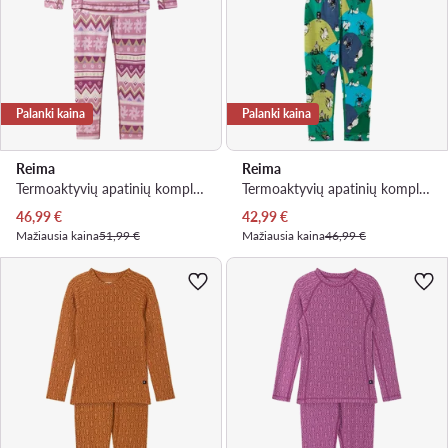
Palanki kaina
Palanki kaina
Reima
Reima
Termoaktyvių apatinių komplektas · Rožinė
Termoaktyvių apatinių komplektas · Troliai Mumiai · Žalia
Dabartinė kaina
Dabartinė kaina
46,99
€
42,99
€
Mažiausia kaina
51,99 €
Mažiausia kaina
46,99 €