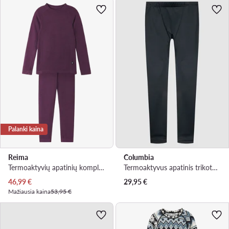
Palanki kaina
Reima
Columbia
Termoaktyvių apatinių komplektas · Violetinė
Termoaktyvus apatinis trikotažas, apačia · Juoda
Dabartinė kaina
46,99
€
29,95
€
Mažiausia kaina
53,95 €