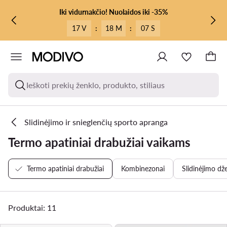
PEREITI PRIE PAGRINDINIO TURINIO
PEREITI Į PAIEŠKĄ
Iki vidurnakčio! Nuolaidos iki -35%
17 V
:
18 M
:
07 S
Ieškoti prekių ženklo, produkto, stiliaus
Slidinėjimo ir snieglenčių sporto apranga
Termo apatiniai drabužiai vaikams
Termo apatiniai drabužiai
Kombinezonai
Slidinėjimo dž
Produktai: 11