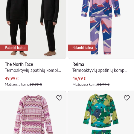
Palanki kaina
Palanki kaina
The North Face
Reima
Termoaktyvių apatinių komplektas · Juoda
Termoaktyvių apatinių komplektas · Spalvota
Dabartinė kaina
Dabartinė kaina
49,99
€
46,99
€
Mažiausia kaina
53,95 €
Mažiausia kaina
51,99 €