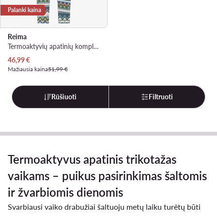
Palanki kaina
Reima
Termoaktyvių apatinių komplektas · Spalvota
Dabartinė kaina
46,99
€
Mažiausia kaina
51,99 €
Rūšiuoti
Filtruoti
Termoaktyvus apatinis trikotažas
vaikams – puikus pasirinkimas šaltomis
ir žvarbiomis dienomis
Svarbiausi vaiko drabužiai šaltuoju metų laiku turėtų būti