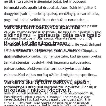
ne tik šilta striukė ir žieminiai batai, bet ir patogūs
termoaktyvūs apatiniai drabužiai
. Juos išsirinkti galite iš
daugybės įvairių modelių, spalvų, medžiagų, o svarbiausia,
pagal tai, kokiai veiklai šiuos drabužius naudosite.
Vaikiški termoaktyvūs apatiniai
Kasdienai patogiausi iš merino vilnos ar medvilnės pasiūti
vaikiški termoaktyvūs apatiniai
. Jie bus šilti ir jaukūs, vaiko
slidinėjimui – geriausia idėja savaitgalio
oda neprakaituos ir bus sausa. Plonytės merino vilnos
išvykai į slidinėjimo trasas
termoaktyvūs apatiniai vaikams
negraužia, jie ypač tinkami
Fizinis aktyvumas – tai vienas svarbiausių aspektų
sluoksniavimui ir dėvėjimui po įvairiais, net ir aptemptais
sėkmingai vaiko raidai. Tad nenuostabu, kad geriausi prekių
drabužėliais.
ženklai stengiasi pasiūlyti kiek įmanoma patogesnius,
patvaresnius, efektyvesnius
termoaktyvius apatinius
vaikams
.Kad vaikas norėtų užsiimti mėgstama sportine
Vaikams skirtą termoaktyvų apatinį
veikla, pavyzdžiui, slidinėjimu ar snieglenčių sportu,
termoaktyvūs drabužiai vaikams
turi nevaržyti judesių ir
trikotažą rinkitės Modivo.lt
neleisti kūnui perkaisti. Tad pasirinkite be kompromisų,
Pasirūpinti judraus vaiko laisvalaikiu nelengva, o dar
investuokite į tai, kad vaikas gautų geriausią patirtį ir
sunkiau užtikrinti, kad vaikas nesušaltų ir nesušlaptų.
pamėgtų ne tik sportą, bet ir rūpinimąsi savo sveikata.