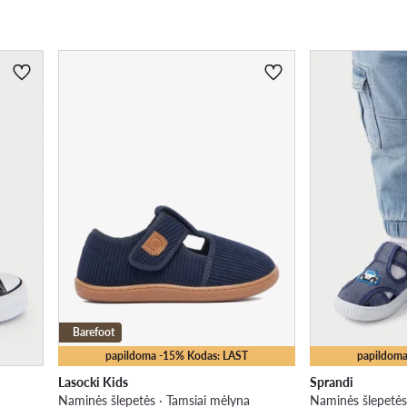
Barefoot
papildoma -15% Kodas: LAST
papildoma
Lasocki Kids
Sprandi
Naminės šlepetės · Tamsiai mėlyna
Naminės šlepetės