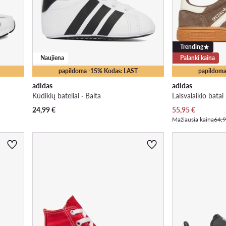
Trending
Naujiena
Palanki kaina
papildoma -15% Kodas: LAST
papildoma
adidas
adidas
Kūdikių bateliai · Balta
Laisvalaikio batai
Dabartinė kaina
24,99
€
55,95
€
Mažiausia kaina
64,9