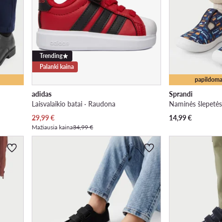
Trending
Palanki kaina
papildoma
adidas
Sprandi
Laisvalaikio batai · Raudona
Naminės šlepetės
Dabartinė kaina
29,99
€
14,99
€
Mažiausia kaina
34,99 €