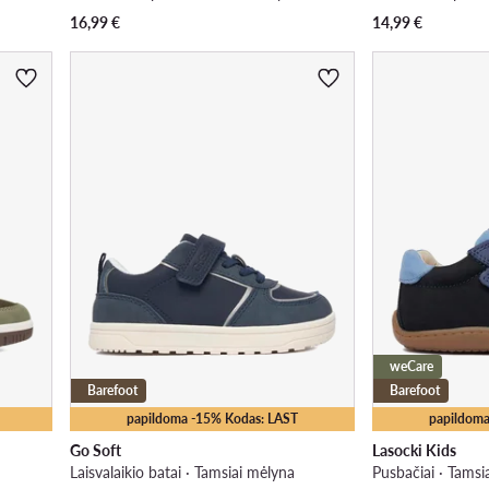
16,99
€
14,99
€
weCare
Barefoot
Barefoot
papildoma -15% Kodas: LAST
papildoma
Go Soft
Lasocki Kids
Laisvalaikio batai · Tamsiai mėlyna
Pusbačiai · Tamsi