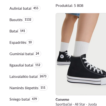
Produktai: 5 808
Auliniai batai
Produktų skaičius:
455
Basutės
Produktų skaičius:
1132
Batai
Produktų skaičius:
141
Espadrilės
Produktų skaičius:
10
Guminiai batai
Produktų skaičius:
24
Ilgaauliai batai
Produktų skaičius:
112
Laisvalaikio batai
Produktų skaičius:
2673
Naminės šlepetės
Produktų skaičius:
151
Sniego batai
Produktų skaičius:
479
Converse
Sportbačiai · All Star · Juoda