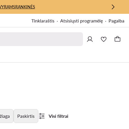
VYRAMS
RANKINĖS
Tinklaraštis
Atsisiųsti programėlę
Pagalba
žiaga
Paskirtis
Visi filtrai