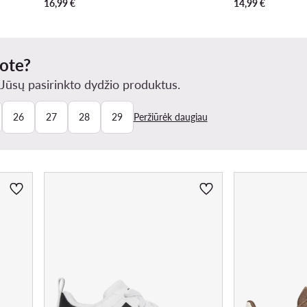
16,99
€
14,99
€
kote?
ūsų pasirinkto dydžio produktus.
26
27
28
29
Peržiūrėk daugiau