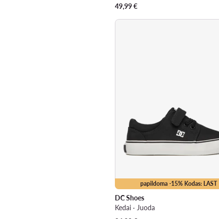
49,99
€
papildoma -15% Kodas: LAST
DC Shoes
Kedai · Juoda