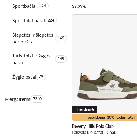
Sportbačiai
Produktų skaičius:
224
57,99
€
Sportiniai batai
Produktų skaičius:
224
Šlepetės ir šlepetės
Produktų skaičius:
165
per pirštą
Turistiniai ir žygio
Produktų skaičius:
149
batai
Žygio batai
Produktų skaičius:
79
Mergaitėms
Produktų skaičius:
7240
Trending
papildoma -10% Kodas: LAST
Beverly Hills Polo Club
Laisvalaikio batai · Chaki