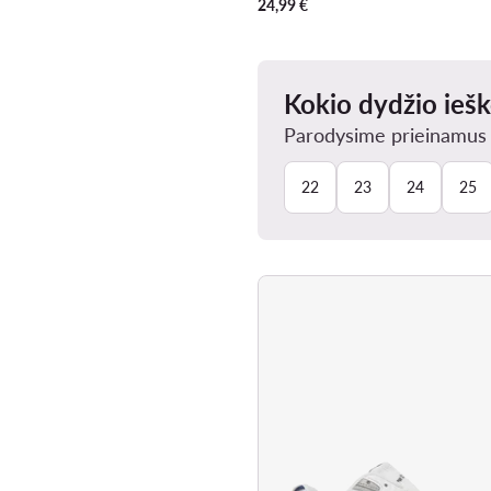
24,99
€
Kokio dydžio ieš
Parodysime prieinamus J
22
23
24
25