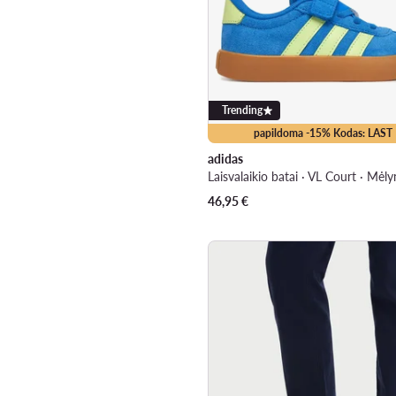
Trending
papildoma -15% Kodas: LAST
adidas
Laisvalaikio batai · VL Court · Mėly
46,95
€