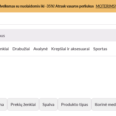
dvelksmas su nuolaidomis iki -35%! Atrask vasaros perliukus
MOTERIMS
nklai
Drabužiai
Avalynė
Krepšiai ir aksesuarai
Sportas
na
Prekių ženklai
Spalva
Produkto tipas
Išorinė med