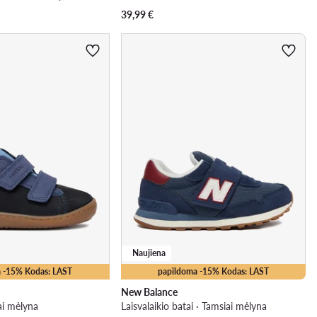
39,99
€
Naujiena
 -15% Kodas: LAST
papildoma -15% Kodas: LAST
New Balance
ai mėlyna
Laisvalaikio batai · Tamsiai mėlyna