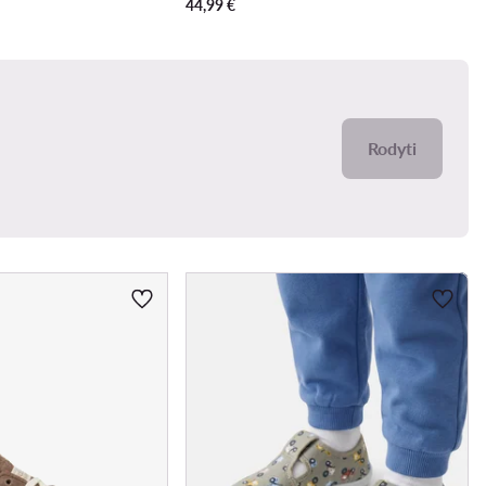
44,99
€
Rodyti