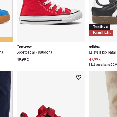
Trending
Palanki kaina
Converse
adidas
na
Sportbačiai · Raudona
Laisvalaikio bata
Dabartinė kaina
49,99
€
47,99
€
Mažiausia kaina
50,9