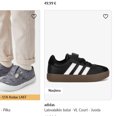
49,99
€
Naujiena
 -15% Kodas: LAST
adidas
· Pilka
Laisvalaikio batai · VL Court · Juoda