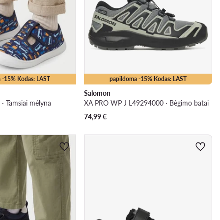
 -15% Kodas: LAST
papildoma -15% Kodas: LAST
Salomon
 · Tamsiai mėlyna
XA PRO WP J L49294000 · Bėgimo batai
74,99
€