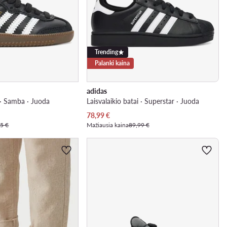
Trending
Palanki kaina
adidas
i · Samba · Juoda
Laisvalaikio batai · Superstar · Juoda
Dabartinė kaina
78,99
€
5 €
Mažiausia kaina
89,99 €