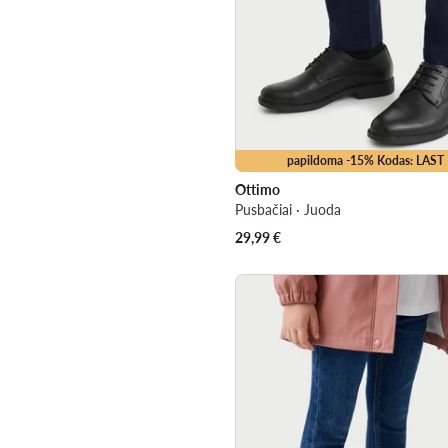
papildoma -15% Kodas: LAST
Ottimo
Pusbačiai · Juoda
29,99
€