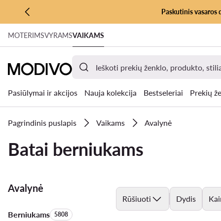
Paskutinis vasaros 
PEREITI PRIE PAGRINDINIO TURINIO
MOTERIMS
VYRAMS
VAIKAMS
PEREITI Į PAIEŠKĄ
Pasiūlymai ir akcijos
Nauja kolekcija
Bestseleriai
Prekių že
Pagrindinis puslapis
Vaikams
Avalynė
Batai berniukams
Avalynė
Rūšiuoti
Dydis
Kai
Berniukams
Produktų skaičius:
5808