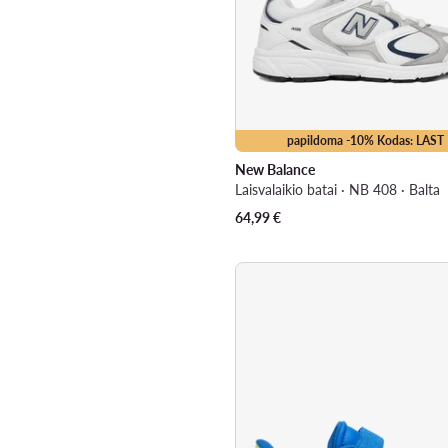
papildoma -10% Kodas: LAST
New Balance
Laisvalaikio batai · NB 408 · Balta
64,99
€