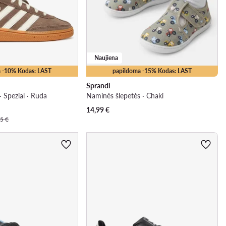
Naujiena
 -10% Kodas: LAST
papildoma -15% Kodas: LAST
Sprandi
 · Spezial · Ruda
Naminės šlepetės · Chaki
14,99
€
5 €