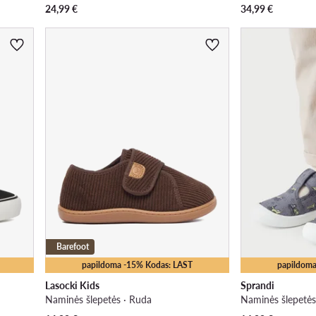
24,99
€
34,99
€
Barefoot
papildoma -15% Kodas: LAST
papildoma
Lasocki Kids
Sprandi
Naminės šlepetės · Ruda
Naminės šlepetės 