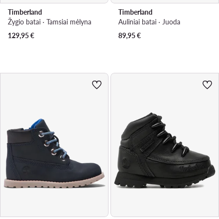
Timberland
Timberland
Žygio batai · Tamsiai mėlyna
Auliniai batai · Juoda
129,95
€
89,95
€