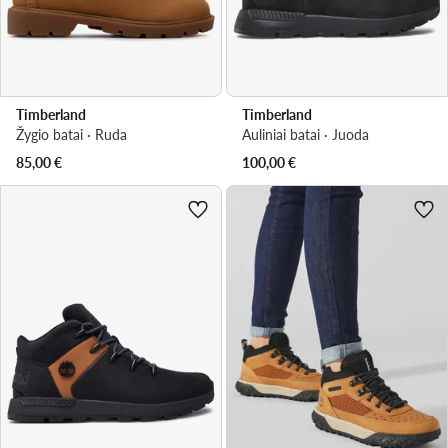
Timberland
Timberland
Žygio batai · Ruda
Auliniai batai · Juoda
85,00
€
100,00
€