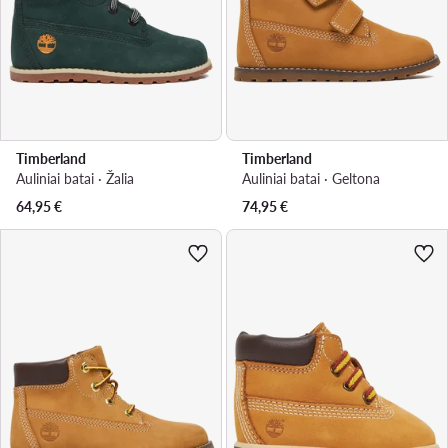
Timberland
Timberland
Auliniai batai · Žalia
Auliniai batai · Geltona
64,95
€
74,95
€