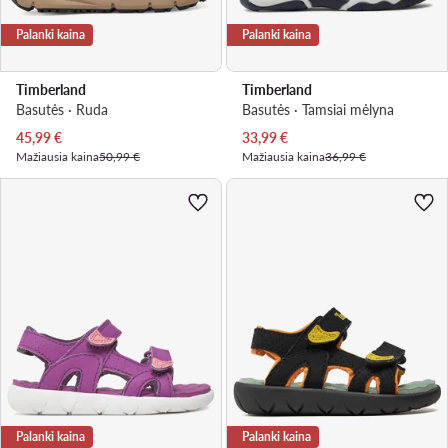
Palanki kaina
Palanki kaina
Timberland
Timberland
Basutės · Ruda
Basutės · Tamsiai mėlyna
Dabartinė kaina
Dabartinė kaina
45,99
€
33,99
€
Mažiausia kaina
50,99 €
Mažiausia kaina
36,99 €
Palanki kaina
Palanki kaina