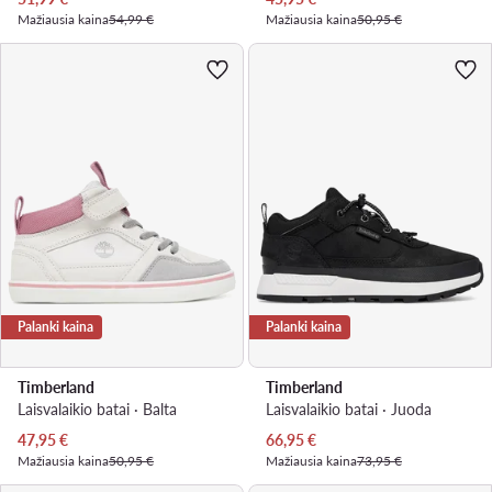
Mažiausia kaina
54,99 €
Mažiausia kaina
50,95 €
Palanki kaina
Palanki kaina
Timberland
Timberland
Laisvalaikio batai · Balta
Laisvalaikio batai · Juoda
Dabartinė kaina
Dabartinė kaina
47,95
€
66,95
€
Mažiausia kaina
50,95 €
Mažiausia kaina
73,95 €