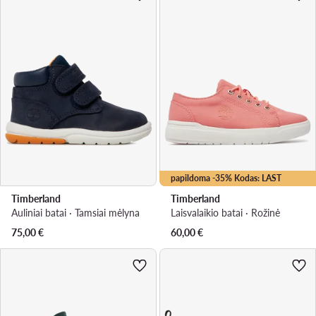
papildoma -35% Kodas: LAST
Timberland
Timberland
Auliniai batai · Tamsiai mėlyna
Laisvalaikio batai · Rožinė
75,00
€
60,00
€