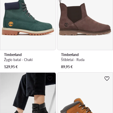
Timberland
Timberland
Žygio batai · Chaki
Štibletai · Ruda
129,95
€
89,95
€