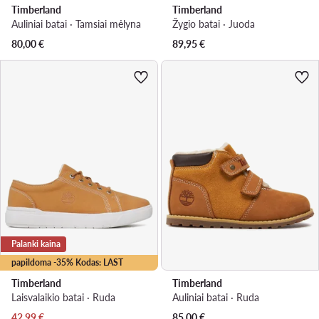
Timberland
Timberland
Auliniai batai · Tamsiai mėlyna
Žygio batai · Juoda
80,00
€
89,95
€
Palanki kaina
papildoma -35% Kodas: LAST
Timberland
Timberland
Laisvalaikio batai · Ruda
Auliniai batai · Ruda
Dabartinė kaina
42,99
€
85,00
€