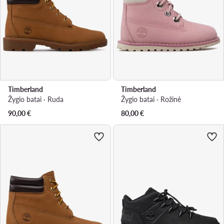
Timberland
Timberland
Žygio batai · Ruda
Žygio batai · Rožinė
90,00
€
80,00
€