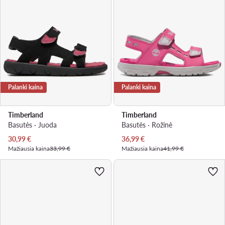
Palanki kaina
Palanki kaina
Timberland
Timberland
Basutės · Juoda
Basutės · Rožinė
Dabartinė kaina
Dabartinė kaina
30,99
€
36,99
€
Mažiausia kaina
33,99 €
Mažiausia kaina
41,99 €