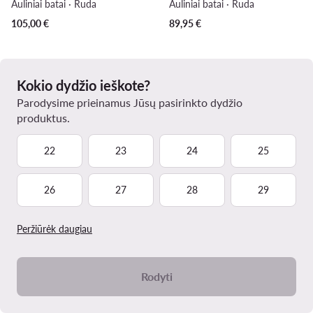
Auliniai batai · Ruda
Auliniai batai · Ruda
105,00
€
89,95
€
Kokio dydžio ieškote?
Parodysime prieinamus Jūsų pasirinkto dydžio
produktus.
22
23
24
25
26
27
28
29
Peržiūrėk daugiau
Rodyti