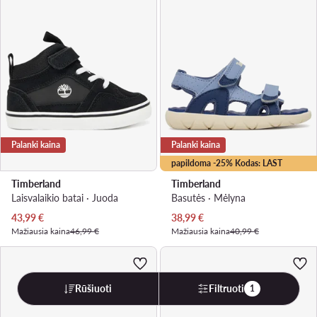
Palanki kaina
Palanki kaina
papildoma -25% Kodas: LAST
Timberland
Timberland
Laisvalaikio batai · Juoda
Basutės · Mėlyna
Dabartinė kaina
Dabartinė kaina
43,99
€
38,99
€
Mažiausia kaina
46,99 €
Mažiausia kaina
40,99 €
Rūšiuoti
Filtruoti
1