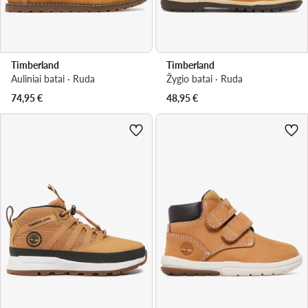
Timberland
Timberland
Auliniai batai · Ruda
Žygio batai · Ruda
74,95
€
48,95
€