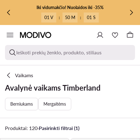
PEREITI PRIE PAGRINDINIO TURINIO
PEREITI Į PAIEŠKĄ
Iki vidurnakčio! Nuolaidos iki -35%
01 V
:
49 M
:
59 S
Ieškoti prekių ženklo, produkto, stiliaus
Vaikams
Avalynė vaikams Timberland
Berniukams
Mergaitėms
Produktai: 120
·
Pasirinkti filtrai (1)