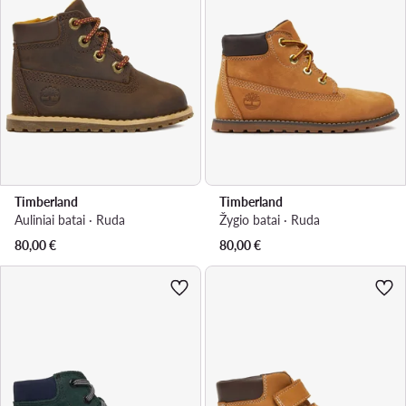
Timberland
Timberland
Auliniai batai · Ruda
Žygio batai · Ruda
80,00
€
80,00
€