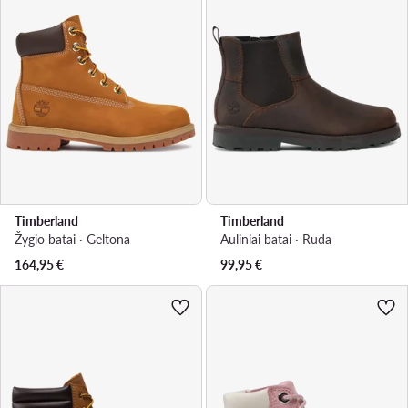
Timberland
Timberland
Žygio batai · Geltona
Auliniai batai · Ruda
164,95
€
99,95
€