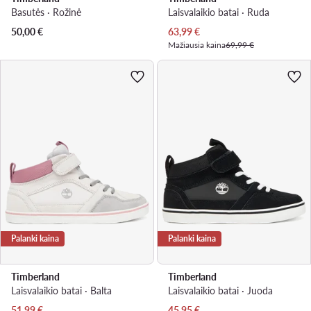
Basutės · Rožinė
Laisvalaikio batai · Ruda
Dabartinė kaina
50,00
€
63,99
€
Mažiausia kaina
69,99 €
Palanki kaina
Palanki kaina
Timberland
Timberland
Laisvalaikio batai · Balta
Laisvalaikio batai · Juoda
Dabartinė kaina
Dabartinė kaina
51,99
€
45,95
€