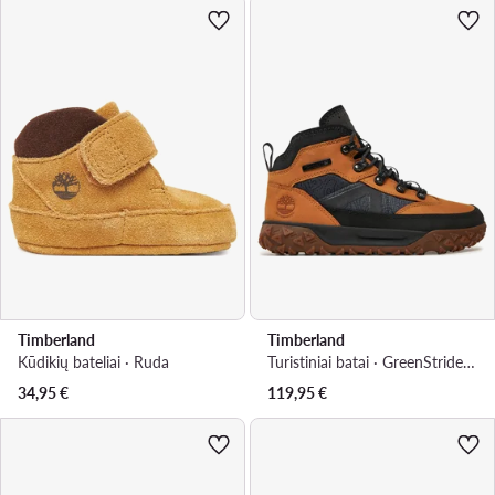
Timberland
Timberland
Kūdikių bateliai · Ruda
Turistiniai batai · GreenStride™ Motion 6 TB1A66P82311 · Ruda
34,95
€
119,95
€