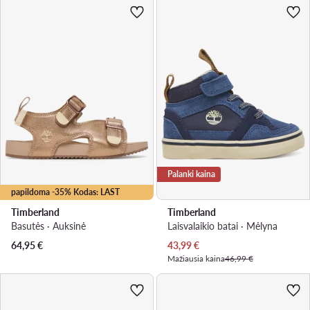
Palanki kaina
papildoma -35% Kodas: LAST
Timberland
Timberland
Basutės · Auksinė
Laisvalaikio batai · Mėlyna
Dabartinė kaina
64,95
€
43,99
€
Mažiausia kaina
46,99 €