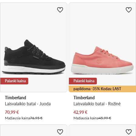
Palanki kaina
Palanki kaina
papildoma -35% Kodas: LAST
Timberland
Timberland
Laisvalaikio batai · Juoda
Laisvalaikio batai · Rožinė
Dabartinė kaina
Dabartinė kaina
70,99
€
42,99
€
Mažiausia kaina
76,95 €
Mažiausia kaina
45,99 €