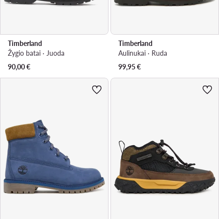
Timberland
Timberland
Žygio batai · Juoda
Aulinukai · Ruda
90,00
€
99,95
€