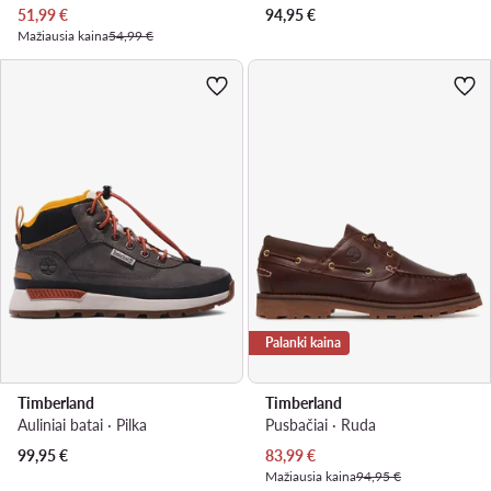
Dabartinė kaina
51,99
€
94,95
€
Mažiausia kaina
54,99 €
Palanki kaina
Timberland
Timberland
Auliniai batai · Pilka
Pusbačiai · Ruda
Dabartinė kaina
99,95
€
83,99
€
Mažiausia kaina
94,95 €