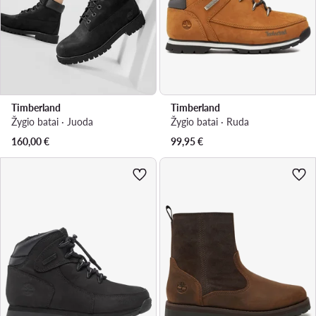
Timberland
Timberland
Žygio batai · Juoda
Žygio batai · Ruda
160,00
€
99,95
€