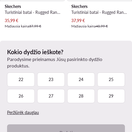
Skechers
Skechers
Turistiniai batai · Rugged Ranger 406411L · Juoda
Turistiniai batai · Rugged Ranger 406411L · Juoda
Dabartinė kaina
Dabartinė kaina
35,99
€
37,99
€
Mažiausia kaina
37,99 €
Mažiausia kaina
40,99 €
Kokio dydžio ieškote?
Parodysime prieinamus Jūsų pasirinkto dydžio
produktus.
22
23
24
25
26
27
28
29
Peržiūrėk daugiau