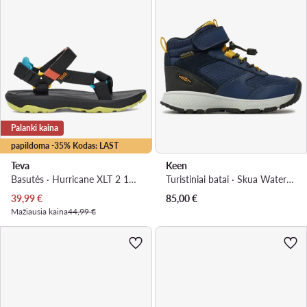
Palanki kaina
papildoma -35% Kodas: LAST
Teva
Keen
Basutės · Hurricane XLT 2 1019390C · Juoda
Turistiniai batai · Skua Waterproof Boot 1029627 · Tamsiai mėlyna
Dabartinė kaina
39,99
€
85,00
€
Mažiausia kaina
44,99 €