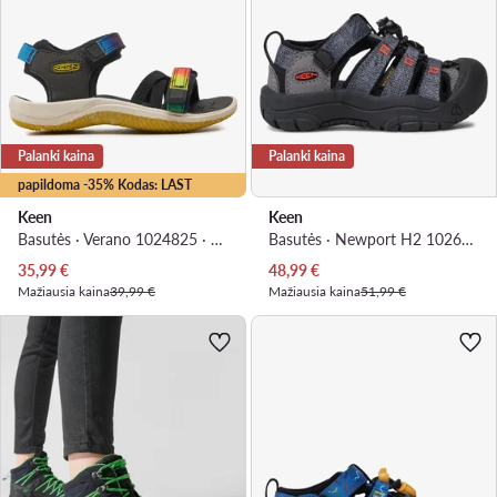
Palanki kaina
Palanki kaina
papildoma -35% Kodas: LAST
Keen
Keen
Basutės · Verano 1024825 · Juoda
Basutės · Newport H2 1026268 · Pilka
Dabartinė kaina
Dabartinė kaina
35,99
€
48,99
€
Mažiausia kaina
39,99 €
Mažiausia kaina
51,99 €