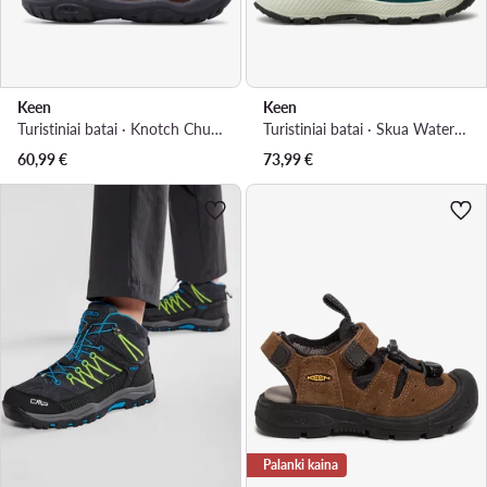
Keen
Keen
Turistiniai batai · Knotch Chukka 1026740 · Ruda
Turistiniai batai · Skua Waterproof Boot 1029629 · Žalia
60,99
€
73,99
€
Palanki kaina