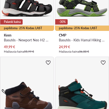
Palanki kaina
-30%
papildoma -25% Kodas: LAST
papildoma -25% Kodas: LAST
Keen
CMP
Basutės · Newport Neo H2 1018426 · Pilka
Basutės · Kids Hamal Hiking Sandal 38Q9954 · Juoda
Dabartinė kaina
Dabartinė kaina
49,99
€
24,99
€
Mažiausia kaina
55,99 €
Mažiausia kaina
36,00 €