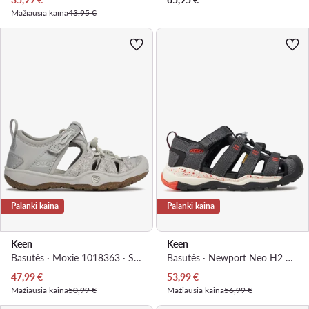
Mažiausia kaina
43,95 €
Palanki kaina
Palanki kaina
Keen
Keen
Basutės · Moxie 1018363 · Sidabrinė
Basutės · Newport Neo H2 1018434 · Pilka
Dabartinė kaina
Dabartinė kaina
47,99
€
53,99
€
Mažiausia kaina
50,99 €
Mažiausia kaina
56,99 €