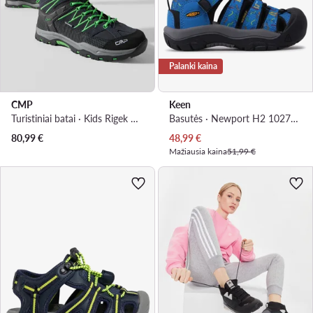
Palanki kaina
CMP
Keen
Turistiniai batai · Kids Rigek Mid Trekking Shoe Wp 3Q12944J · Tamsiai mėlyna
Basutės · Newport H2 1027374 · Mėlyna
Dabartinė kaina
80,99
€
48,99
€
Mažiausia kaina
51,99 €