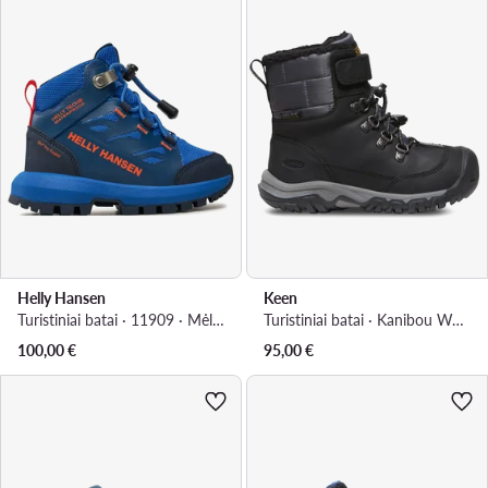
Helly Hansen
Keen
Turistiniai batai · 11909 · Mėlyna
Turistiniai batai · Kanibou Wp 1028084-10 · Pilka
100,00
€
95,00
€