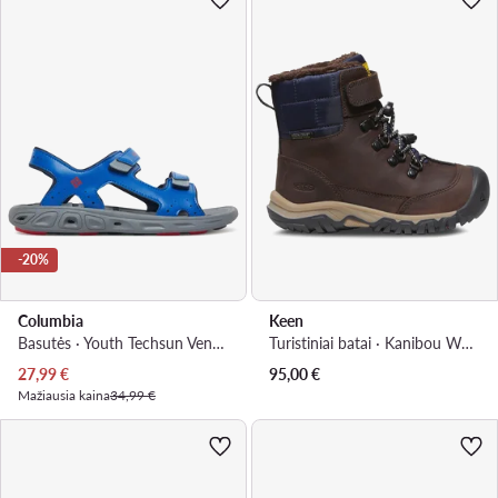
-20%
Columbia
Keen
Basutės · Youth Techsun Vent BY4566 · Mėlyna
Turistiniai batai · Kanibou Wp 1028086-10 · Ruda
Dabartinė kaina
27,99
€
95,00
€
Mažiausia kaina
34,99 €