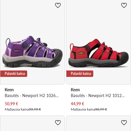
Palanki kaina
Palanki kaina
Keen
Keen
Basutės · Newport H2 1026265 · Violetinė
Basutės · Newport H2 1012318 · Raudona
Dabartinė kaina
Dabartinė kaina
50,99
€
44,99
€
Mažiausia kaina
55,95 €
Mažiausia kaina
50,99 €