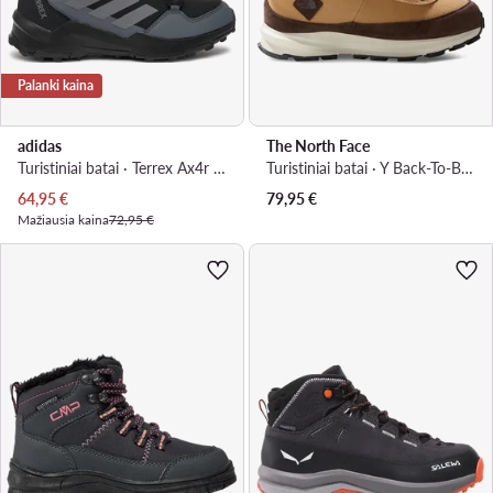
Palanki kaina
adidas
The North Face
Turistiniai batai · Terrex Ax4r Mid Rain.Rdy IF6517 · Juoda
Turistiniai batai · Y Back-To-Berkeley Iv Hiker NF0A7W5ZOHU1 · Ruda
Dabartinė kaina
64,95
€
79,95
€
Mažiausia kaina
72,95 €