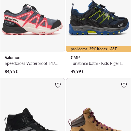
papildoma -25% Kodas: LAST
Salomon
CMP
Speedcross Waterproof L47856600 · Turistiniai batai
Turistiniai batai · Kids Rigel Low Trekking Wp 3Q54554 · Tamsiai mėlyna
84,95
€
49,99
€