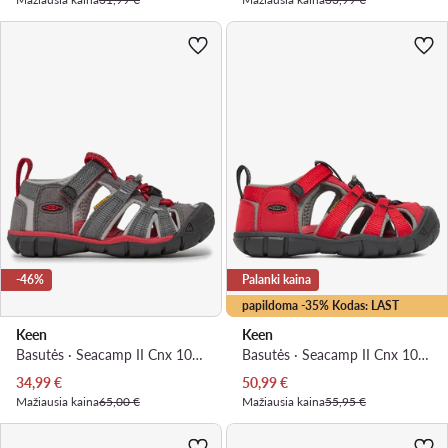
-46%
Palanki kaina
papildoma -35% Kodas: LAST
Keen
Keen
Basutės · Seacamp II Cnx 1022970 · Pilka
Basutės · Seacamp II Cnx 1014470 · Raudona
Dabartinė kaina
Dabartinė kaina
34,99
€
50,99
€
Mažiausia kaina
65,00 €
Mažiausia kaina
55,95 €