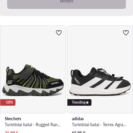
Rodyti
-18%
Trending
Skechers
adidas
Turistiniai batai · Rugged Ranger 406411L · Juoda
Turistiniai batai · Terrex Agravic Trail Running Kids JR6633 · Juoda
Dabartinė kaina
35,99
€
65,95
€