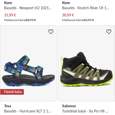
Keen
Keen
Basutės · Newport H2 1021495 · Mėlyna
Basutės · Knotch River Ot 1025644 · Juoda
Dabartinė kaina
Dabartinė kaina
35,99
€
30,99
€
Mažiausia kaina
38,99 €
Mažiausia kaina
33,99 €
Palanki kaina
Teva
Salomon
Basutės · Hurricane XLT 2 1019390T · Mėlyna
Turistiniai batai · Xa Pro V8 Mid Climasalomon™ Waterproof L47289600 · Juoda