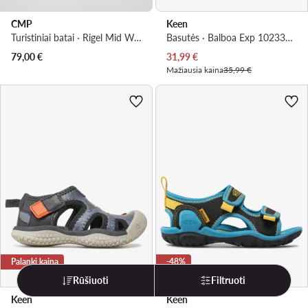
CMP
Keen
Turistiniai batai · Rigel Mid Wp 3Q12944 · Pilka
Basutės · Balboa Exp 1023377 · Ruda
Dabartinė kaina
79,00
€
31,99
€
Mažiausia kaina
35,99 €
Palanki kaina
-48%
Rūšiuoti
Filtruoti
Keen
Keen