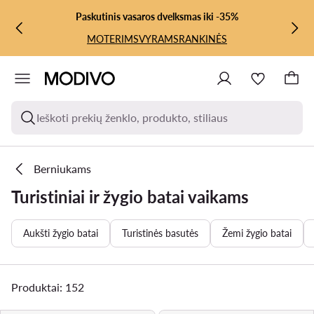
PEREITI PRIE PAGRINDINIO TURINIO
PEREITI Į PAIEŠKĄ
Paskutinis vasaros dvelksmas iki -35%
MOTERIMS
VYRAMS
RANKINĖS
Ieškoti prekių ženklo, produkto, stiliaus
Berniukams
Turistiniai ir žygio batai vaikams
Aukšti žygio batai
Turistinės basutės
Žemi žygio batai
Produktai: 152