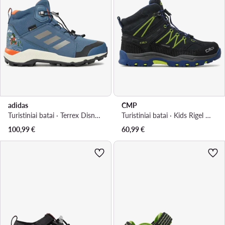
adidas
CMP
Turistiniai batai · Terrex Disney Mid Gore-Tex IH5089 · Mėlyna
Turistiniai batai · Kids Rigel Mid Trekking Shoe Wp 3Q12944 · Tamsiai mėlyna
100,99
€
60,99
€