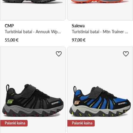
CMP
Salewa
Turistiniai batai · Annuuk Wp 31Q4954 · Pilka
Turistiniai batai · Mtn Trainer 2 Mid Ptx K 64011-0878 · Pilka
55,00
€
97,00
€
Palanki kaina
Palanki kaina