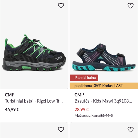
Palanki kaina
papildoma -35% Kodas: LAST
CMP
CMP
Turistiniai batai · Rigel Low Trekking 3Q54554 · Tamsiai mėlyna
Basutės · Kids Mawi 3q91085 · Tamsiai mėlyna
Dabartinė kaina
46,99
€
28,99
€
Mažiausia kaina
32,99 €