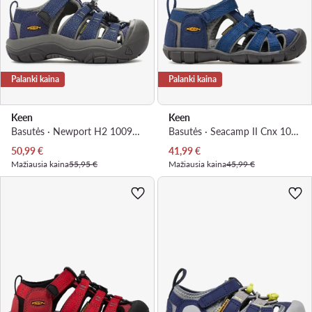
Palanki kaina
Palanki kaina
Keen
Keen
Basutės · Newport H2 1009938 · Tamsiai mėlyna
Basutės · Seacamp II Cnx 1010088 · Tamsiai mėlyna
Dabartinė kaina
Dabartinė kaina
50,99
€
41,99
€
Mažiausia kaina
55,95 €
Mažiausia kaina
45,99 €