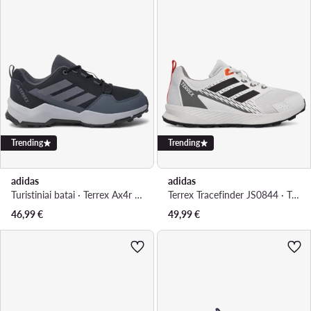
Trending
Trending
adidas
adidas
Turistiniai batai · Terrex Ax4r IF6525 · Juoda
Terrex Tracefinder JS0844 · Turistiniai batai
46,99
€
49,99
€