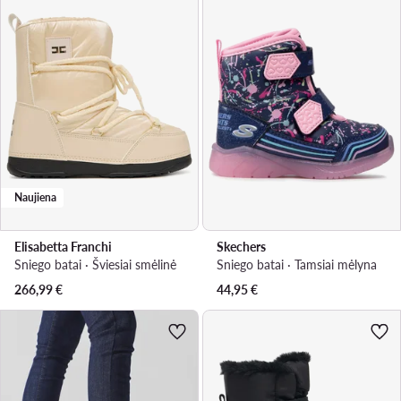
Naujiena
Elisabetta Franchi
Skechers
Sniego batai · Šviesiai smėlinė
Sniego batai · Tamsiai mėlyna
266,99
€
44,95
€