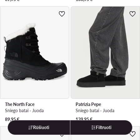
The North Face
Patrizia Pepe
Sniego batai · Juoda
Sniego batai · Juoda
89,95
€
139,95
€
Rūšiuoti
Filtruoti