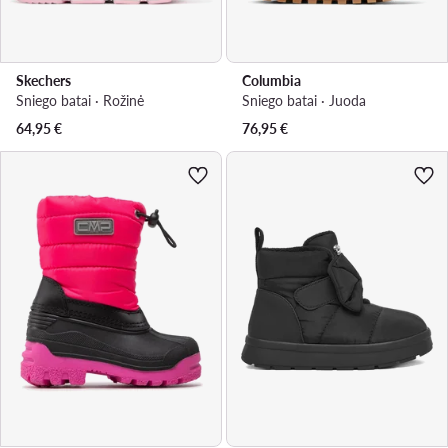
Skechers
Columbia
Sniego batai · Rožinė
Sniego batai · Juoda
64,95
€
76,95
€