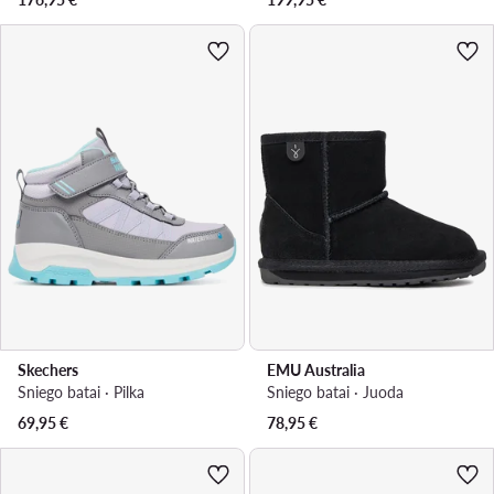
Skechers
EMU Australia
Sniego batai · Pilka
Sniego batai · Juoda
69,95
€
78,95
€