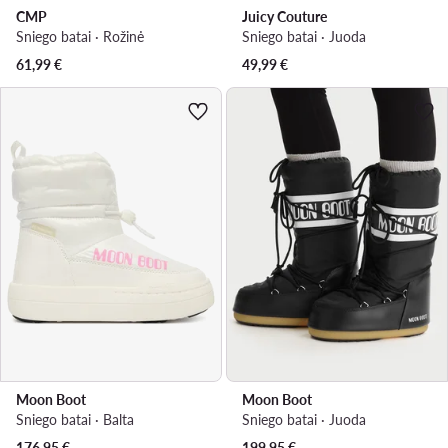
CMP
Juicy Couture
Sniego batai · Rožinė
Sniego batai · Juoda
61,99
€
49,99
€
Moon Boot
Moon Boot
Sniego batai · Balta
Sniego batai · Juoda
176,95
€
199,95
€