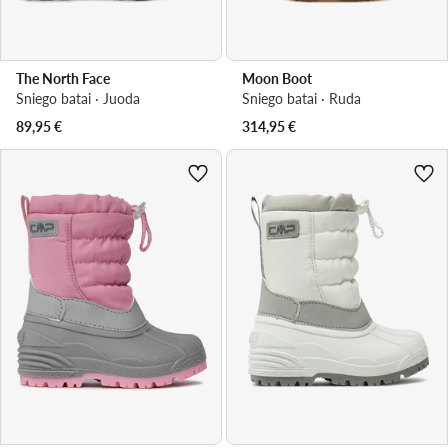
The North Face
Moon Boot
Sniego batai · Juoda
Sniego batai · Ruda
89,95
€
314,95
€