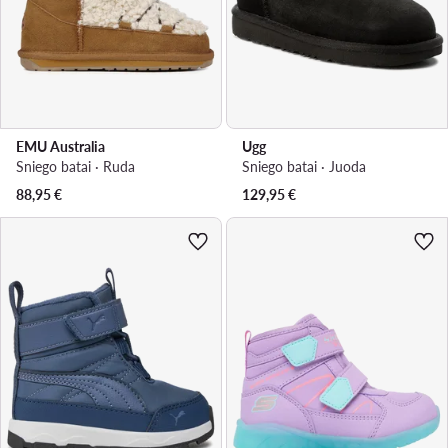
EMU Australia
Ugg
Sniego batai · Ruda
Sniego batai · Juoda
88,95
€
129,95
€