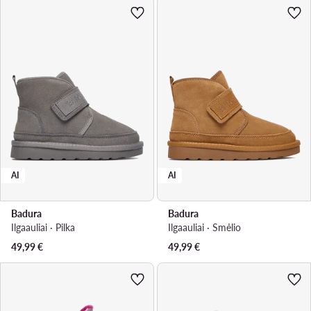
AI
AI
Badura
Badura
Ilgaauliai · Pilka
Ilgaauliai · Smėlio
49,99
€
49,99
€