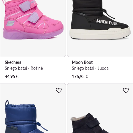
Skechers
Moon Boot
Sniego batai · Rožinė
Sniego batai · Juoda
44,95
€
176,95
€