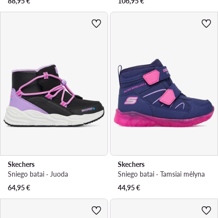
88,95
€
106,95
€
Skechers
Skechers
Sniego batai · Juoda
Sniego batai · Tamsiai mėlyna
64,95
€
44,95
€