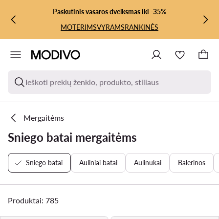
PEREITI PRIE PAGRINDINIO TURINIO
PEREITI Į PAIEŠKĄ
Paskutinis vasaros dvelksmas iki -35%
MOTERIMS
VYRAMS
RANKINĖS
Ieškoti prekių ženklo, produkto, stiliaus
Mergaitėms
Sniego batai mergaitėms
Sniego batai
Auliniai batai
Aulinukai
Balerinos
Produktai: 785