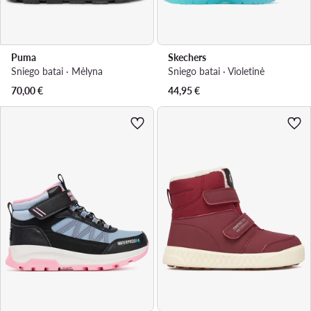
Puma
Skechers
Sniego batai · Mėlyna
Sniego batai · Violetinė
70,00
€
44,95
€