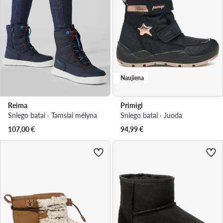
Naujiena
Reima
Primigi
Sniego batai · Tamsiai mėlyna
Sniego batai · Juoda
107,00
€
94,99
€