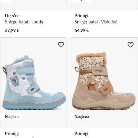
DeeZee
Primigi
Sniego batai · Juoda
Sniego batai · Violetinė
37,99
€
64,99
€
Naujiena
Naujiena
Primigi
Primigi