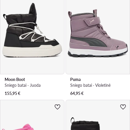
Moon Boot
Puma
Sniego batai · Juoda
Sniego batai · Violetinė
155,95
€
64,95
€