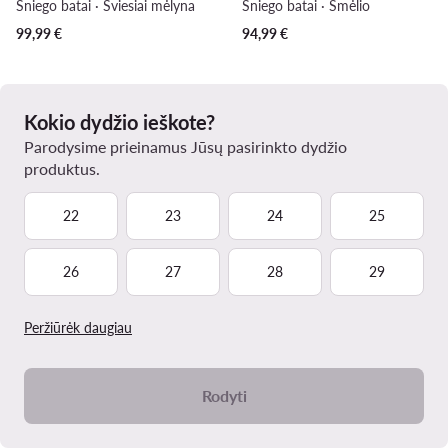
Sniego batai · Šviesiai mėlyna
Sniego batai · Smėlio
99,99
€
94,99
€
Kokio dydžio ieškote?
Parodysime prieinamus Jūsų pasirinkto dydžio
produktus.
22
23
24
25
26
27
28
29
Peržiūrėk daugiau
Rodyti