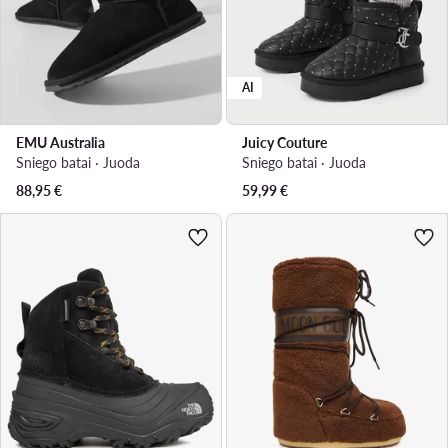
AI
EMU Australia
Juicy Couture
Sniego batai · Juoda
Sniego batai · Juoda
88,95
€
59,99
€