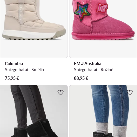
Columbia
EMU Australia
Sniego batai · Smėlio
Sniego batai · Rožinė
75,95
€
88,95
€