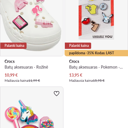
Palanki kaina
Palanki kaina
papildoma -35% Kodas: LAST
Crocs
Crocs
Batų aksesuaras · Rožinė
Batų aksesuaras · Pokemon · Spalvota
Dabartinė kaina
Dabartinė kaina
10,99
€
13,95
€
Mažiausia kaina
11,99 €
Mažiausia kaina
15,95 €