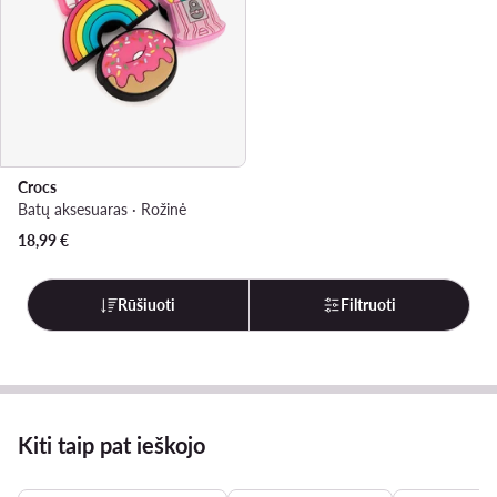
Crocs
Batų aksesuaras · Rožinė
18,99
€
Rūšiuoti
Filtruoti
Kiti taip pat ieškojo