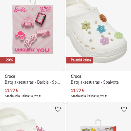
-20%
Palanki kaina
Crocs
Crocs
Batų aksesuaras · Barbie · Spalvota
Batų aksesuaras · Spalvota
Dabartinė kaina
Dabartinė kaina
11,99
€
11,99
€
Mažiausia kaina
14,99 €
Mažiausia kaina
13,99 €