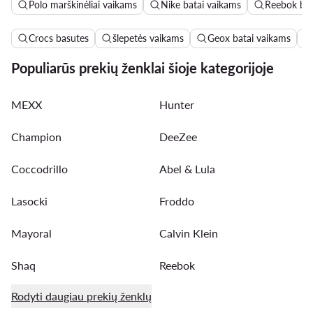
Polo marškinėliai vaikams
Nike batai vaikams
Reebok bat
Crocs basutes
šlepetės vaikams
Geox batai vaikams
Populiarūs prekių ženklai šioje kategorijoje
MEXX
Hunter
Champion
DeeZee
Coccodrillo
Abel & Lula
Lasocki
Froddo
Mayoral
Calvin Klein
Shaq
Reebok
Rodyti daugiau prekių ženklų