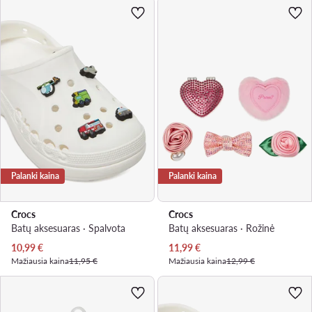
Palanki kaina
Palanki kaina
Crocs
Crocs
Batų aksesuaras · Spalvota
Batų aksesuaras · Rožinė
Dabartinė kaina
Dabartinė kaina
10,99
€
11,99
€
Mažiausia kaina
11,95 €
Mažiausia kaina
12,99 €