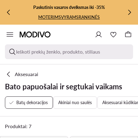
PEREITI PRIE PAGRINDINIO TURINIO
PEREITI Į PAIEŠKĄ
Paskutinis vasaros dvelksmas iki -35%
MOTERIMS
VYRAMS
RANKINĖS
Ieškoti prekių ženklo, produkto, stiliaus
Aksesuarai
Bato papuošalai ir segtukai vaikams
Batų dekoracijos
Akiniai nuo saulės
Aksesuarai kūdiki
Produktai: 7