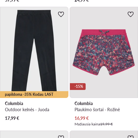
-15%
papildoma -35% Kodas: LAST
Columbia
Columbia
Outdoor kelnės · Juoda
Plaukimo šortai · Rožinė
Dabartinė kaina
17,99
€
16,99
€
Mažiausia kaina
19,99 €