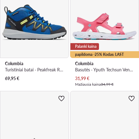
Palanki kaina
papildoma -25% Kodas: LAST
Columbia
Columbia
Turistiniai batai · Peakfreak Rush™ Mid Waterproof 2108261 · Mėlyna
Basutės · Yputh Techsun Vent BY4566 · Rožinė
Dabartinė kaina
69,95
€
31,99
€
Mažiausia kaina
34,99 €