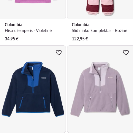
Columbia
Columbia
Fliso džemperis · Violetinė
Slidininko komplektas · Rožinė
34,95
€
122,95
€