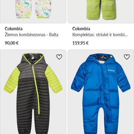
Columbia
Columbia
Žiemos kombinezonas · Balta
Komplektas: striukė ir kombinezonas · Žalia
90,00
€
119,95
€