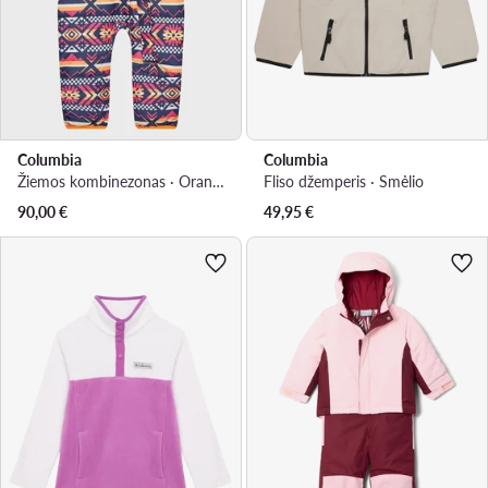
Columbia
Columbia
Žiemos kombinezonas · Oranžinė
Fliso džemperis · Smėlio
90,00
€
49,95
€