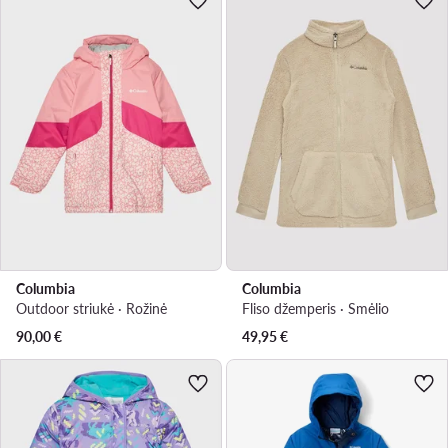
Columbia
Columbia
Outdoor striukė · Rožinė
Fliso džemperis · Smėlio
90,00
€
49,95
€