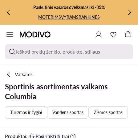
PEREITI PRIE PAGRINDINIO TURINIO
PEREITI Į PAIEŠKĄ
Paskutinis vasaros dvelksmas iki -35%
MOTERIMS
VYRAMS
RANKINĖS
Ieškoti prekių ženklo, produkto, stiliaus
Vaikams
Sportinis asortimentas vaikams
Columbia
Turizmas ir žygiai
Vandens sportas
Žiemos sportas
Produktai: 45
·
Pasirinkti filtrai (1)