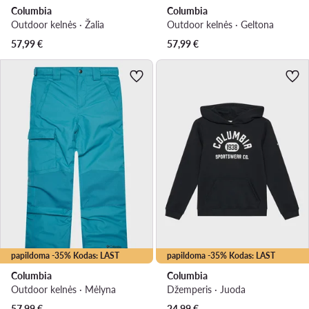
Columbia
Columbia
Outdoor kelnės · Žalia
Outdoor kelnės · Geltona
57,99
€
57,99
€
papildoma -35% Kodas: LAST
papildoma -35% Kodas: LAST
Columbia
Columbia
Outdoor kelnės · Mėlyna
Džemperis · Juoda
57,99
€
24,99
€