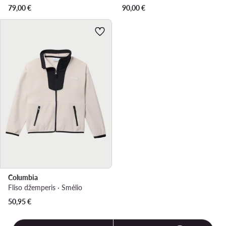
79,00
€
90,00
€
Columbia
Fliso džemperis · Smėlio
50,95
€