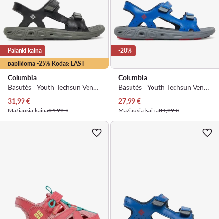
Palanki kaina
-20%
papildoma -25% Kodas: LAST
Columbia
Columbia
Basutės · Youth Techsun Vent BY4566 · Juoda
Basutės · Youth Techsun Vent BY4566 · Mėlyna
Dabartinė kaina
Dabartinė kaina
31,99
€
27,99
€
Mažiausia kaina
34,99 €
Mažiausia kaina
34,99 €