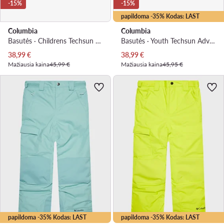
-15%
-15%
papildoma -35% Kodas: LAST
Columbia
Columbia
Basutės · Childrens Techsun Wave BC2082 · Mėlyna
Basutės · Youth Techsun Adveture™ 2148731 · Juoda
Dabartinė kaina
Dabartinė kaina
38,99
€
38,99
€
Mažiausia kaina
45,99 €
Mažiausia kaina
45,95 €
papildoma -35% Kodas: LAST
papildoma -35% Kodas: LAST