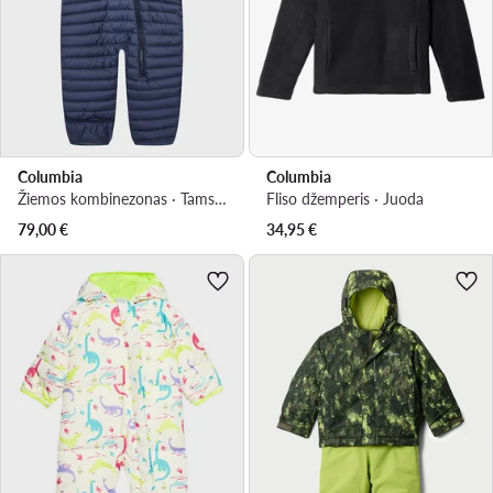
Columbia
Columbia
Žiemos kombinezonas · Tamsiai mėlyna
Fliso džemperis · Juoda
79,00
€
34,95
€