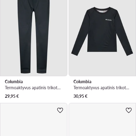
Columbia
Columbia
Termoaktyvus apatinis trikotažas, apačia · Juoda
Termoaktyvus apatinis trikotažas, viršus · Juoda
29,95
€
30,95
€