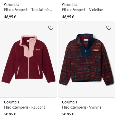
Columbia
Columbia
Fliso džemperis · Tamsiai mėlyna
Fliso džemperis · Violetinė
46,95
€
46,95
€
Columbia
Columbia
Fliso džemperis · Raudona
Fliso džemperis · Vyšninė
50,95
€
50,95
€