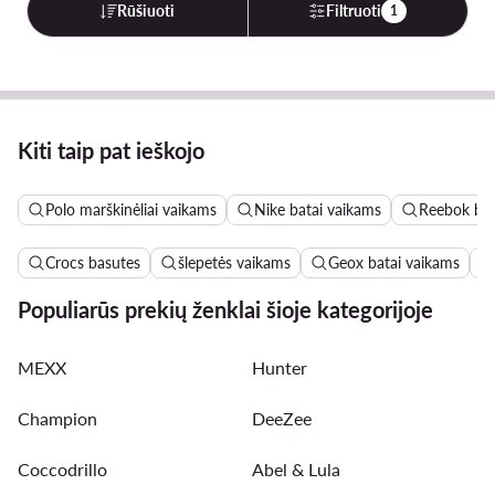
Rūšiuoti
Filtruoti
1
Kiti taip pat ieškojo
Polo marškinėliai vaikams
Nike batai vaikams
Reebok bat
Crocs basutes
šlepetės vaikams
Geox batai vaikams
Populiarūs prekių ženklai šioje kategorijoje
MEXX
Hunter
Champion
DeeZee
Coccodrillo
Abel & Lula