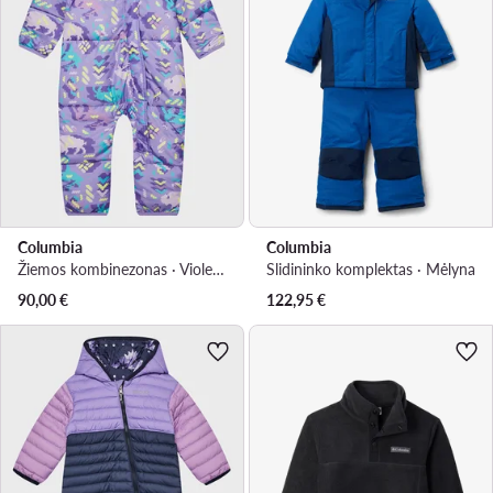
Columbia
Columbia
Žiemos kombinezonas · Violetinė
Slidininko komplektas · Mėlyna
90,00
€
122,95
€