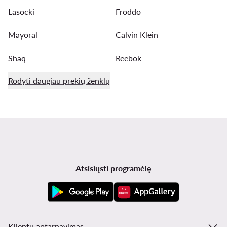
Lasocki
Froddo
Mayoral
Calvin Klein
Shaq
Reebok
Rodyti daugiau prekių ženklų
Atsisiųsti programėlę
Klientų aptarnavimas