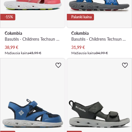
-15%
Palanki kaina
Columbia
Columbia
Basutės · Childrens Techsun Wave BC2082 · Rožinė
Basutės · Childrens Techsun Vent BC4566 · Mėlyna
Dabartinė kaina
Dabartinė kaina
38,99
€
31,99
€
Mažiausia kaina
45,99 €
Mažiausia kaina
34,99 €