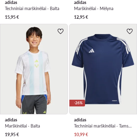
adidas
adidas
Techniniai marškinėliai · Balta
Marškinėliai · Mėlyna
15,95
€
12,95
€
-26%
adidas
adidas
Marškinėliai · Balta
Techniniai marškinėliai · Tamsiai mėlyna
Dabartinė kaina
19,95
€
10,99
€