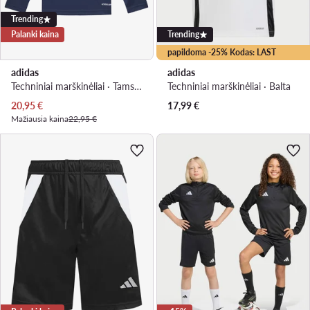
Trending
Palanki kaina
Trending
papildoma -25% Kodas: LAST
adidas
adidas
Techniniai marškinėliai · Tamsiai mėlyna
Techniniai marškinėliai · Balta
Dabartinė kaina
20,95
€
17,99
€
Mažiausia kaina
22,95 €