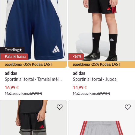
Trending
Palanki kaina
-16%
papildoma -35% Kodas: LAST
papildoma -25% Kodas: LAST
adidas
adidas
Sportiniai šortai · Tamsiai mėlyna
Sportiniai šortai · Juoda
Dabartinė kaina
Dabartinė kaina
16,99
€
14,99
€
Mažiausia kaina
19,95 €
Mažiausia kaina
17,95 €