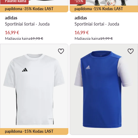
Palanki kaina
-15%
papildoma -35% Kodas: LAST
papildoma -15% Kodas: LAST
adidas
adidas
Sportiniai šortai · Juoda
Sportiniai šortai · Juoda
Dabartinė kaina
Dabartinė kaina
16,99
€
16,99
€
Mažiausia kaina
19,95 €
Mažiausia kaina
19,99 €
papildoma -15% Kodas: LAST