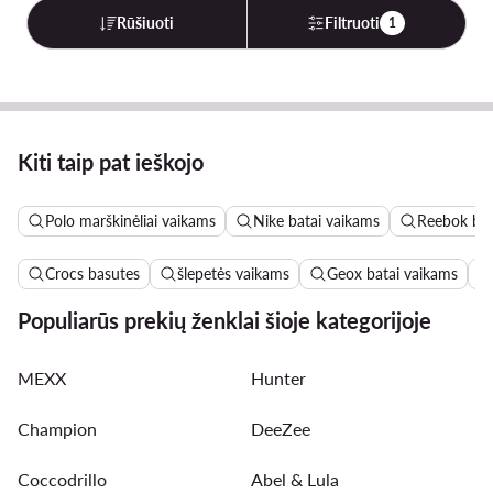
Rūšiuoti
Filtruoti
1
Kiti taip pat ieškojo
Polo marškinėliai vaikams
Nike batai vaikams
Reebok bat
Crocs basutes
šlepetės vaikams
Geox batai vaikams
Populiarūs prekių ženklai šioje kategorijoje
MEXX
Hunter
Champion
DeeZee
Coccodrillo
Abel & Lula