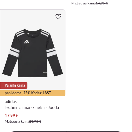
Mažiausia kaina
14,95 €
Palanki kaina
papildoma -25% Kodas: LAST
adidas
Techniniai marškinėliai · Juoda
Dabartinė kaina
17,99
€
Mažiausia kaina
20,95 €