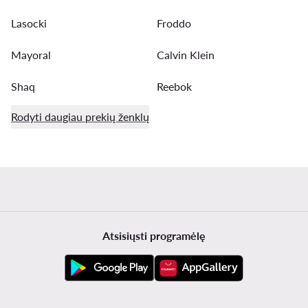
Lasocki
Froddo
Mayoral
Calvin Klein
Shaq
Reebok
Rodyti daugiau prekių ženklų
Atsisiųsti programėlę