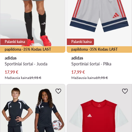
Palanki kaina
Palanki kaina
papildoma -35% Kodas: LAST
papildoma -35% Kodas: LAST
adidas
adidas
Sportiniai šortai · Juoda
Sportiniai šortai · Pilka
Dabartinė kaina
Dabartinė kaina
17,99
€
17,99
€
Mažiausia kaina
19,95 €
Mažiausia kaina
19,95 €