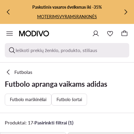
PEREITI PRIE PAGRINDINIO TURINIO
PEREITI Į PAIEŠKĄ
Paskutinis vasaros dvelksmas iki -35%
MOTERIMS
VYRAMS
RANKINĖS
Ieškoti prekių ženklo, produkto, stiliaus
Futbolas
Futbolo apranga vaikams adidas
Futbolo marškinėliai
Futbolo šortai
Produktai: 17
·
Pasirinkti filtrai (1)