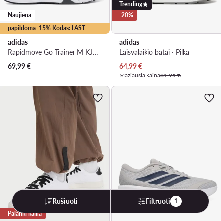
Trending
Naujiena
-20%
papildoma -15% Kodas: LAST
adidas
adidas
Rapidmove Go Trainer M KJ9184 · Batai į sporto salę
Laisvalaikio batai · Pilka
Dabartinė kaina
69,99
€
64,99
€
Mažiausia kaina
81,95 €
Rūšiuoti
Filtruoti
1
Palanki kaina