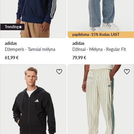
Trending
papildoma -15% Kodas: LAST
adidas
adidas
Džemperis · Tamsiai mėlyna
Džinsai · Mėlyna · Regular Fit
61,99
€
79,99
€