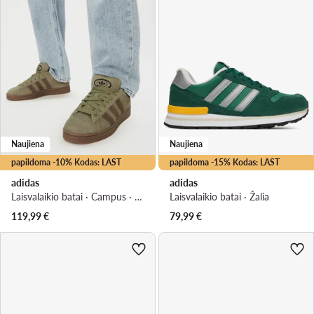
Naujiena
Naujiena
papildoma -10% Kodas: LAST
papildoma -15% Kodas: LAST
adidas
adidas
Laisvalaikio batai · Campus · Chaki
Laisvalaikio batai · Žalia
119,99
€
79,99
€