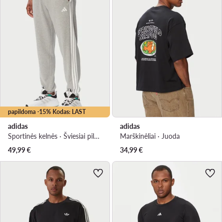
papildoma -15% Kodas: LAST
adidas
adidas
Sportinės kelnės · Šviesiai pilka · Regular Fit
Marškinėliai · Juoda
49,99
€
34,99
€