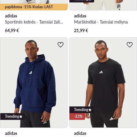
papildoma -15% Kodas: LAST
adidas
adidas
Sportinės kelnės · Tamsiai žalia · Slim Fit
Marškinėliai · Tamsiai mėlyna
64,99
€
21,99
€
Trending
Trending
-23%
adidas
adidas