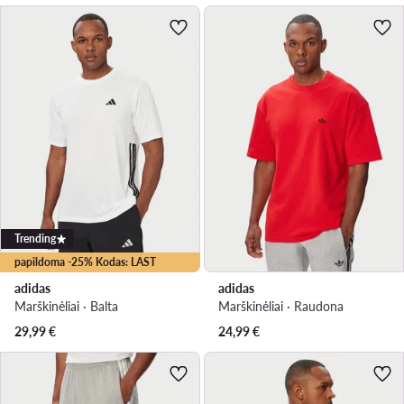
Trending
papildoma -25% Kodas: LAST
adidas
adidas
Marškinėliai · Balta
Marškinėliai · Raudona
29,99
€
24,99
€