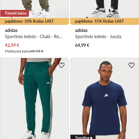
Palanki kaina
papildoma -10% Kodas: LAST
papildoma -15% Kodas: LAST
adidas
adidas
Sportinės kelnės · Chaki · Regular Fit
Sportinės kelnės · Juoda
Dabartinė kaina
42,99
€
64,99
€
Mažiausia kaina
49,95 €
Trending