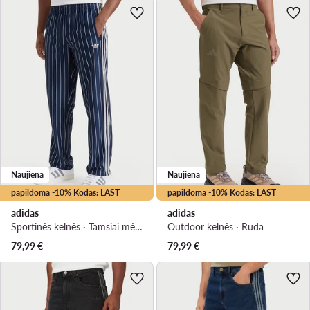
Naujiena
Naujiena
papildoma -10% Kodas: LAST
papildoma -10% Kodas: LAST
adidas
adidas
Sportinės kelnės · Tamsiai mėlyna · Regular Fit
Outdoor kelnės · Ruda
79,99
€
79,99
€