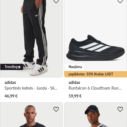
Trending
Naujiena
papildoma -10% Kodas: LAST
adidas
adidas
Sportinės kelnės · Juoda · Slim Fit
Runfalcon 6 Cloudfoam Running Shoes IH9530 · Bėgimo batai
46,99
€
59,99
€