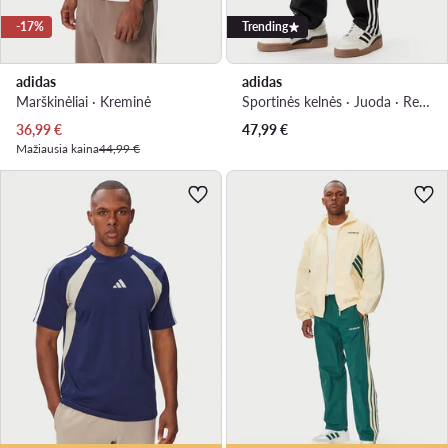
-17%
Trending
adidas
adidas
Marškinėliai · Kreminė
Sportinės kelnės · Juoda · Regular Fit
Dabartinė kaina
36,99
€
47,99
€
Mažiausia kaina
44,99 €