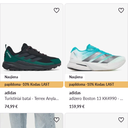
Naujiena
Naujiena
papildoma -10% Kodas: LAST
papildoma -10% Kodas: LAST
adidas
adidas
Turistiniai batai · Terrex Anylander Hiking Shoes KJ0865 · Juoda
adizero Boston 13 KK4990 · Bėgimo batai
74,99
€
159,99
€