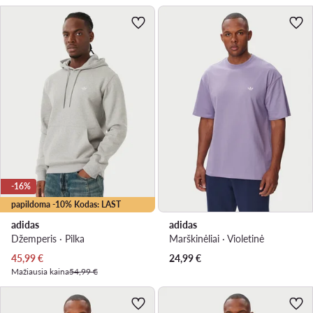
-16%
papildoma -10% Kodas: LAST
adidas
adidas
Džemperis · Pilka
Marškinėliai · Violetinė
Dabartinė kaina
45,99
€
24,99
€
Mažiausia kaina
54,99 €