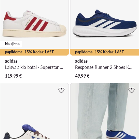
Naujiena
papildoma -15% Kodas: LAST
papildoma -15% Kodas: LAST
adidas
adidas
Laisvalaikio batai · Superstar · Balta
Response Runner 2 Shoes KJ1735 · Bėgimo batai
119,99
€
49,99
€