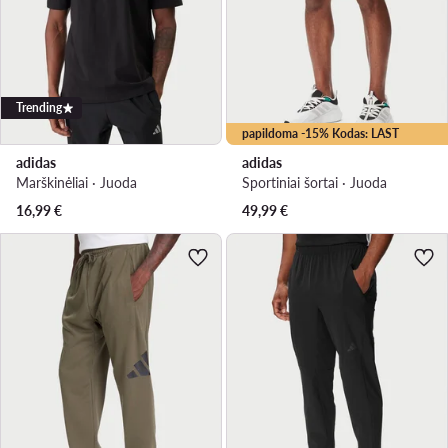
Trending
papildoma -15% Kodas: LAST
adidas
adidas
Marškinėliai · Juoda
Sportiniai šortai · Juoda
16,99
€
49,99
€