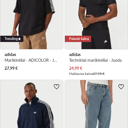
Trending
Palanki kaina
adidas
adidas
Marškinėliai · ADICOLOR · Juoda
Techniniai marškinėliai · Juoda
Dabartinė kaina
27,99
€
24,99
€
Mažiausia kaina
27,95 €