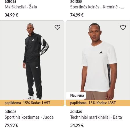
adidas
adidas
Marškinėliai · Žalia
Sportinės kelnės · Kreminė · Regular Fit
34,99
€
74,99
€
Naujiena
papildoma -15% Kodas: LAST
papildoma -15% Kodas: LAST
adidas
adidas
Sportinis kostiumas · Juoda
Techniniai marškinėliai · Balta
79,99
€
34,99
€