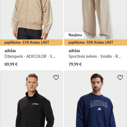
Naujiena
papildoma -15% Kodas: LAST
papildoma -10% Kodas: LAST
adidas
adidas
Džemperis · ADICOLOR · Smėlio
Sportinės kelnės · Smėlio · Relaxed Fit
89,99
€
79,99
€