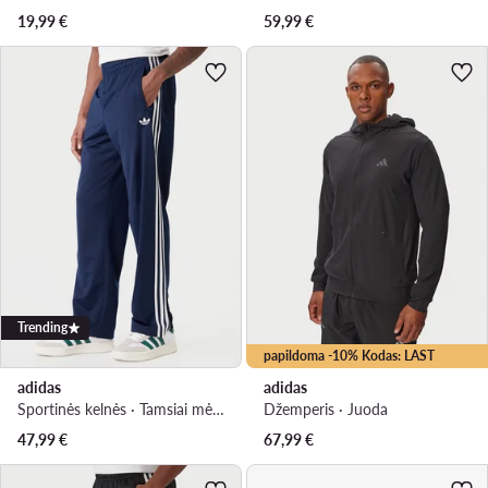
19,99
€
59,99
€
Trending
papildoma -10% Kodas: LAST
adidas
adidas
Sportinės kelnės · Tamsiai mėlyna · Regular Fit
Džemperis · Juoda
47,99
€
67,99
€