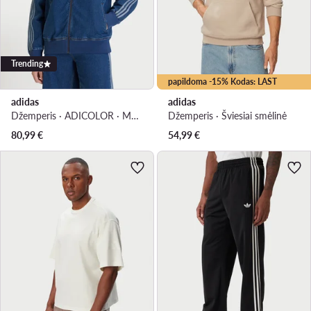
Trending
papildoma -15% Kodas: LAST
adidas
adidas
Džemperis · ADICOLOR · Mėlyna
Džemperis · Šviesiai smėlinė
80,99
€
54,99
€