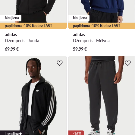
Naujiena
Naujiena
papildoma -10% Kodas: LAST
papildoma -10% Kodas: LAST
adidas
adidas
Džemperis · Juoda
Džemperis · Mėlyna
69,99
€
59,99
€
Trending
-16%