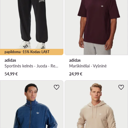
papildoma -15% Kodas: LAST
adidas
adidas
Sportinės kelnės · Juoda · Regular Fit
Marškinėliai · Vyšninė
54,99
€
24,99
€