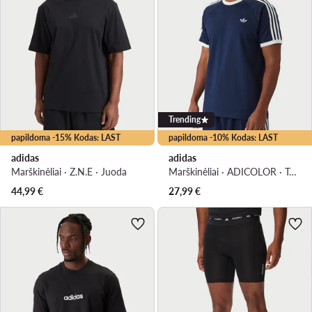
Trending
papildoma -15% Kodas: LAST
papildoma -10% Kodas: LAST
adidas
adidas
Marškinėliai · Z.N.E · Juoda
Marškinėliai · ADICOLOR · Tamsiai mėlyna
44,99
€
27,99
€