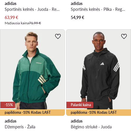
adidas
adidas
Sportinės kelnės · Juoda · Regular Fit
Sportinės kelnės · Pilka · Regular Fit
Dabartinė kaina
63,99
€
54,99
€
Mažiausia kaina
71,99 €
-15%
Palanki kaina
papildoma -10% Kodas: LAST
papildoma -10% Kodas: LAST
adidas
adidas
Džemperis · Žalia
Bėgimo striukė · Juoda