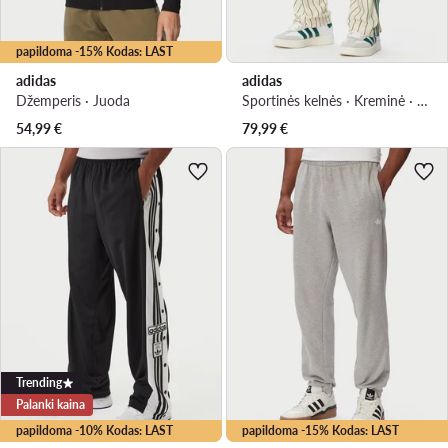
papildoma -15% Kodas: LAST
adidas
adidas
Džemperis · Juoda
Sportinės kelnės · Kreminė · Regular Fit
54,99
€
79,99
€
Trending
Palanki kaina
papildoma -10% Kodas: LAST
papildoma -15% Kodas: LAST