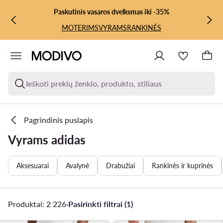
PEREITI PRIE PAGRINDINIO TURINIO
PEREITI Į PAIEŠKĄ
Paskutinis vasaros dvelksmas iki -35%
MOTERIMS
VYRAMS
RANKINĖS
Ieškoti prekių ženklo, produkto, stiliaus
Pagrindinis puslapis
Vyrams adidas
Aksesuarai
Avalynė
Drabužiai
Rankinės ir kuprinės
Produktai: 2 226
·
Pasirinkti filtrai (1)