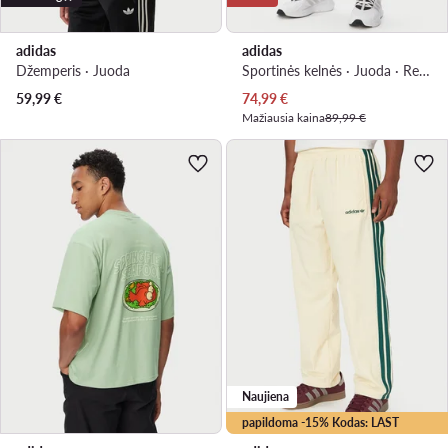
adidas
adidas
Džemperis · Juoda
Sportinės kelnės · Juoda · Regular Fit
Dabartinė kaina
59,99
€
74,99
€
Mažiausia kaina
89,99 €
Naujiena
papildoma -15% Kodas: LAST