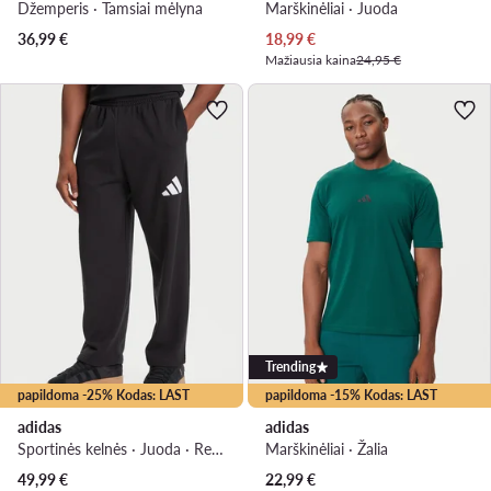
Džemperis · Tamsiai mėlyna
Marškinėliai · Juoda
Dabartinė kaina
36,99
€
18,99
€
Mažiausia kaina
24,95 €
Trending
papildoma -25% Kodas: LAST
papildoma -15% Kodas: LAST
adidas
adidas
Sportinės kelnės · Juoda · Relaxed Fit
Marškinėliai · Žalia
49,99
€
22,99
€