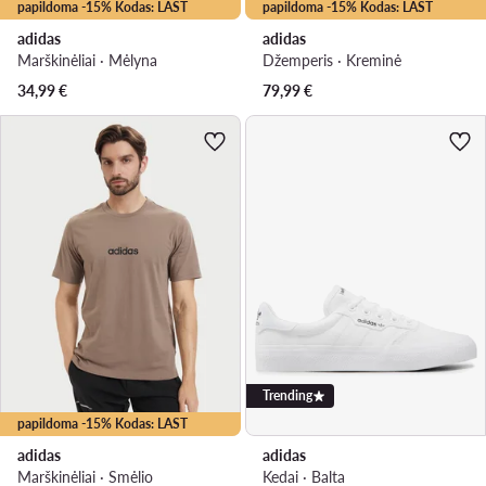
papildoma -15% Kodas: LAST
papildoma -15% Kodas: LAST
adidas
adidas
Marškinėliai · Mėlyna
Džemperis · Kreminė
34,99
€
79,99
€
Trending
papildoma -15% Kodas: LAST
adidas
adidas
Marškinėliai · Smėlio
Kedai · Balta