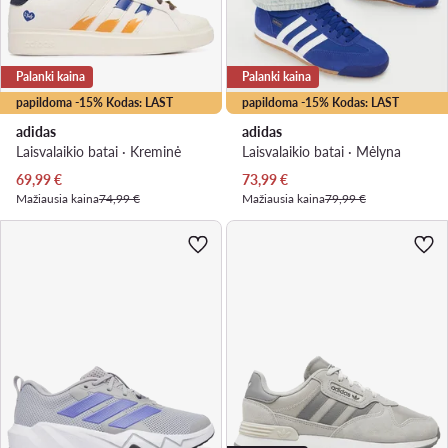
Palanki kaina
Palanki kaina
papildoma -15% Kodas: LAST
papildoma -15% Kodas: LAST
adidas
adidas
Laisvalaikio batai · Kreminė
Laisvalaikio batai · Mėlyna
Dabartinė kaina
Dabartinė kaina
69,99
€
73,99
€
Mažiausia kaina
74,99 €
Mažiausia kaina
79,99 €