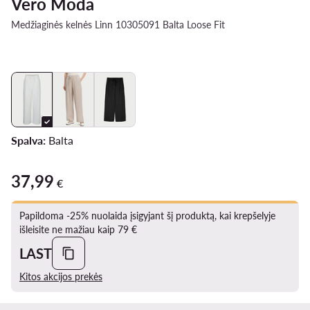
Vero Moda
Medžiaginės kelnės Linn 10305091 Balta Loose Fit
Spalva:
Balta
37,99
37,99 €
€
Papildoma -25% nuolaida įsigyjant šį produktą, kai krepšelyje
išleisite ne mažiau kaip 79 €
LAST
Kitos akcijos prekės