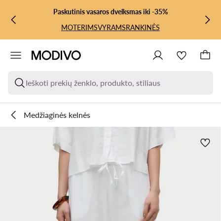
PEREITI PRIE PAGRINDINIO TURINIO
PEREITI Į PAIEŠKĄ
Paskutinis vasaros dvelksmas iki -35%
MOTERIMS
VYRAMS
RANKINĖS
Ieškoti prekių ženklo, produkto, stiliaus
Medžiaginės kelnės