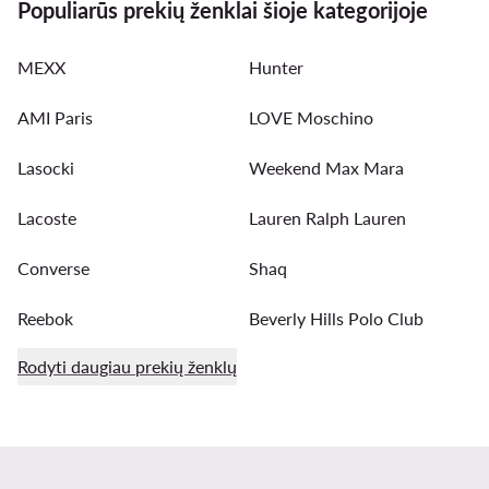
Populiarūs prekių ženklai šioje kategorijoje
MEXX
Hunter
AMI Paris
LOVE Moschino
Lasocki
Weekend Max Mara
Lacoste
Lauren Ralph Lauren
Converse
Shaq
Reebok
Beverly Hills Polo Club
Rodyti daugiau prekių ženklų