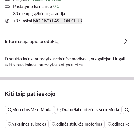
Pristatymo kaina nuo
0 €
30 dienų grąžinimo garantija
+37 taškai
MODIVO FASHION CLUB
Informacija apie produktą
Produkto kaina, nurodyta svetainėje modivo.lt, yra galiojanti ir gali
skirtis nuo kainos, nurodytos ant pakuotės.
Kiti taip pat ieškojo
Moterims Vero Moda
Drabužiai moterims Vero Moda
Ke
vakarines sukneles
odinės striukės moterims
odines keln