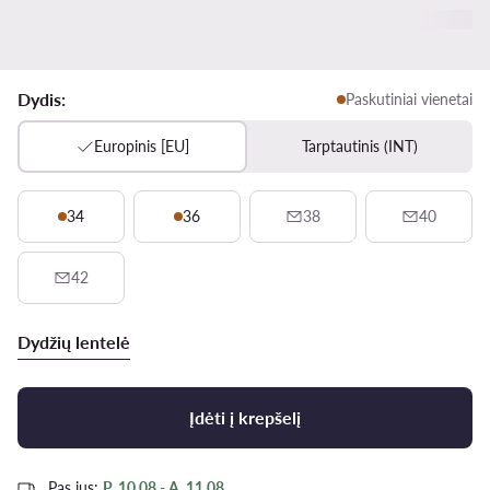
Dydis:
Paskutiniai vienetai
Europinis [EU]
Tarptautinis (INT)
34
36
38
40
42
Dydžių lentelė
Įdėti į krepšelį
Pas jus:
P, 10.08 - A, 11.08