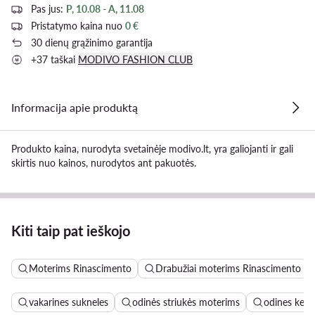
Pas jus:
P, 10.08 - A, 11.08
Pristatymo kaina nuo
0 €
30 dienų grąžinimo garantija
+37 taškai
MODIVO FASHION CLUB
Informacija apie produktą
Produkto kaina, nurodyta svetainėje modivo.lt, yra galiojanti ir gali
skirtis nuo kainos, nurodytos ant pakuotės.
Kiti taip pat ieškojo
Moterims Rinascimento
Drabužiai moterims Rinascimento
vakarines sukneles
odinės striukės moterims
odines keln