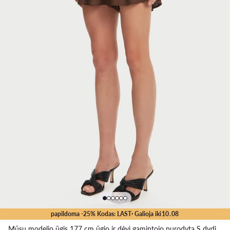
papildoma -25% Kodas: LAST
· Galioja iki
10
.
08
Mūsų modelio ūgis 177 cm ūgio ir dėvi gamintojo nurodytą S dydį