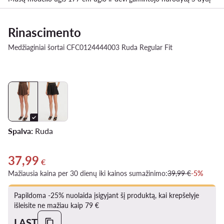
Rinascimento
Medžiaginiai šortai CFC0124444003 Ruda Regular Fit
Spalva:
Ruda
37,99
Dabartinė kaina 37,99 €
€
Mažiausia kaina per 30 dienų iki kainos sumažinimo:
39,99 €
-5%
Papildoma -25% nuolaida įsigyjant šį produktą, kai krepšelyje
išleisite ne mažiau kaip 79 €
LAST