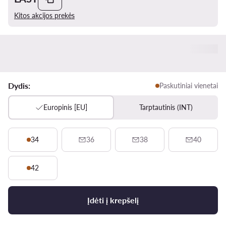
Kitos akcijos prekės
Dydis:
Paskutiniai vienetai
Europinis [EU]
Tarptautinis (INT)
34
36
38
40
42
Įdėti į krepšelį