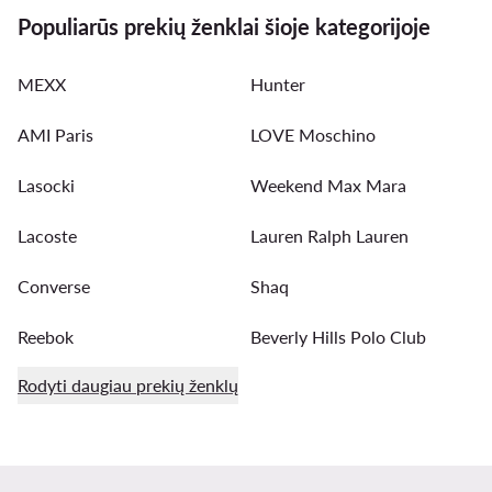
Populiarūs prekių ženklai šioje kategorijoje
MEXX
Hunter
AMI Paris
LOVE Moschino
Lasocki
Weekend Max Mara
Lacoste
Lauren Ralph Lauren
Converse
Shaq
Reebok
Beverly Hills Polo Club
Rodyti daugiau prekių ženklų