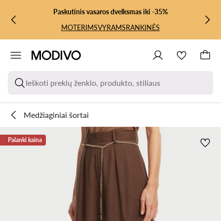
PEREITI PRIE PAGRINDINIO TURINIO
PEREITI Į PAIEŠKĄ
Paskutinis vasaros dvelksmas iki -35%
MOTERIMS
VYRAMS
RANKINĖS
Ieškoti prekių ženklo, produkto, stiliaus
Medžiaginiai šortai
Palanki kaina