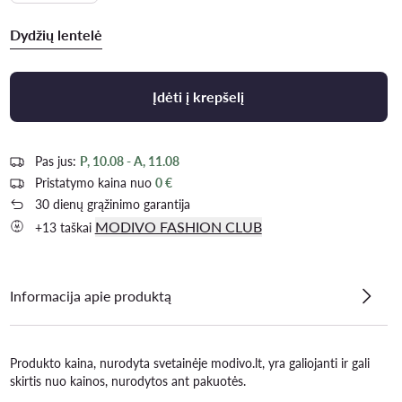
Dydžių lentelė
Įdėti į krepšelį
Pas jus:
P, 10.08 - A, 11.08
Pristatymo kaina nuo
0 €
30 dienų grąžinimo garantija
MODIVO FASHION CLUB
+13 taškai
Informacija apie produktą
Produkto kaina, nurodyta svetainėje modivo.lt, yra galiojanti ir gali
skirtis nuo kainos, nurodytos ant pakuotės.