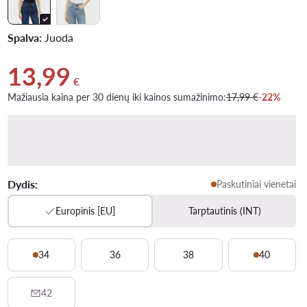
Spalva:
Juoda
13,99
Dabartinė kaina 13,99 €
€
Mažiausia kaina per 30 dienų iki kainos sumažinimo:
17,99 €
-22%
Dydis:
Paskutiniai vienetai
Europinis [EU]
Tarptautinis (INT)
34
36
38
40
42