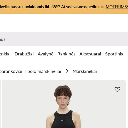
dvelksmas su nuolaidomis iki -35%! Atrask vasaros perliukus
MOTERIMS
enklai
Drabužiai
Avalynė
Rankinės
Aksesuarai
Sportiniai
arankoviai ir polo marškinėliai
Marškinėliai