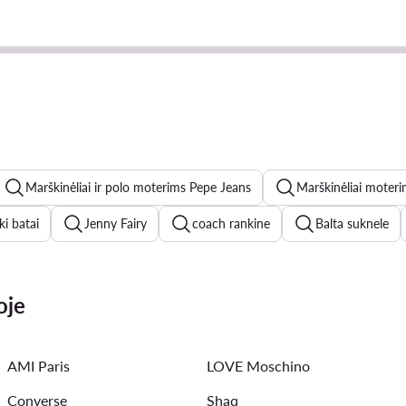
Marškinėliai ir polo moterims Pepe Jeans
Marškinėliai moter
ki batai
Jenny Fairy
coach rankine
Balta suknele
es kelnes
levis džinsai
new balance 1906
Kappa mo
oje
moterims
Juoda suknele
triumph liemenėlės
Vanden
AMI Paris
LOVE Moschino
Converse
Shaq