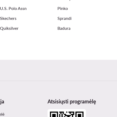
U.S. Polo Assn
Pinko
Skechers
Sprandi
Quiksilver
Badura
ja
Atsisiųsti programėlę
elė