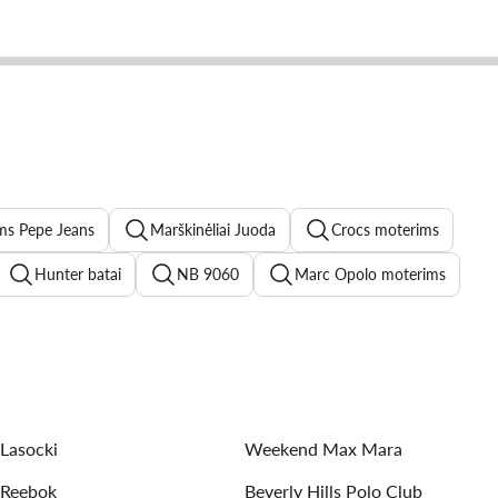
ims Pepe Jeans
Marškinėliai Juoda
Crocs moterims
Hunter batai
NB 9060
Marc Opolo moterims
terims
Roxy
new balance 574
marella
s batai moterims
pavasarinės striukės moterims
Lasocki
Weekend Max Mara
Reebok
Beverly Hills Polo Club