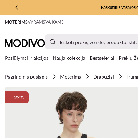
Paskutinis vasaros 
PEREITI PRIE PAGRINDINIO TURINIO
MOTERIMS
VYRAMS
VAIKAMS
PEREITI Į PAIEŠKĄ
Pasiūlymai ir akcijos
Nauja kolekcija
Bestseleriai
Prekių Ž
Pagrindinis puslapis
Moterims
Drabužiai
Trump
-22%