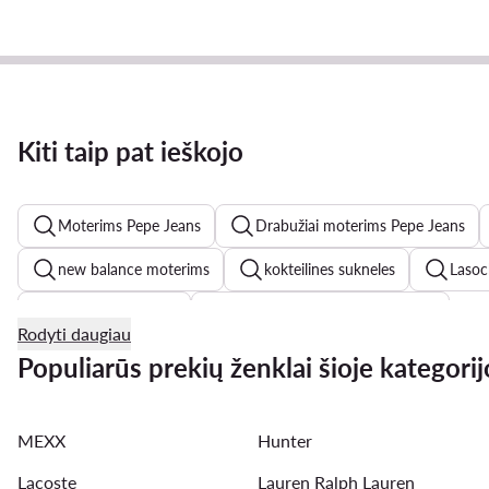
Kiti taip pat ieškojo
Moterims Pepe Jeans
Drabužiai moterims Pepe Jeans
new balance moterims
kokteilines sukneles
Lasoc
chalatai moterims
Reebok Classic batai moterims
Rodyti daugiau
vakarines sukneles
odinės striukės moterims
odin
Populiarūs prekių ženklai šioje kategorij
new balance 740
adidas batai
New Balance 327 
MEXX
Hunter
braletes
maudymosi kostiumeliai
Lacoste
Lauren Ralph Lauren