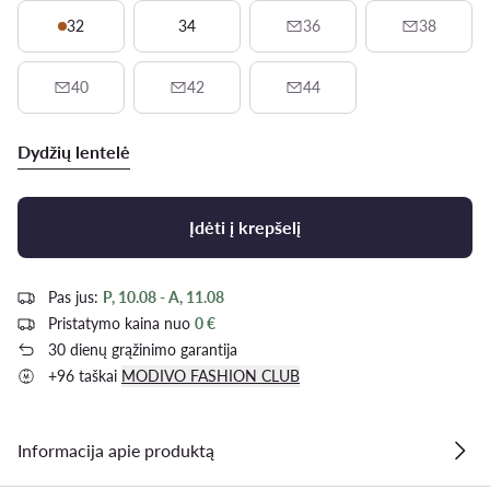
32
34
36
38
40
42
44
Dydžių lentelė
Įdėti į krepšelį
Pas jus:
P, 10.08 - A, 11.08
Pristatymo kaina nuo
0 €
30 dienų grąžinimo garantija
+96 taškai
MODIVO FASHION CLUB
Informacija apie produktą