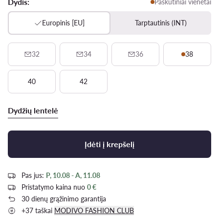
Dydis:
Paskutiniai vienetai
Europinis [EU]
Tarptautinis (INT)
32
34
36
38
40
42
Dydžių lentelė
Įdėti į krepšelį
Pas jus:
P, 10.08 - A, 11.08
Pristatymo kaina nuo
0 €
30 dienų grąžinimo garantija
+37 taškai
MODIVO FASHION CLUB