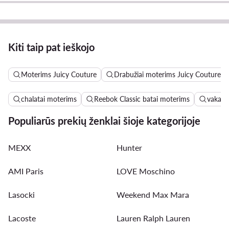
Kiti taip pat ieškojo
Moterims Juicy Couture
Drabužiai moterims Juicy Couture
chalatai moterims
Reebok Classic batai moterims
vakari
Populiarūs prekių ženklai šioje kategorijoje
MEXX
Hunter
AMI Paris
LOVE Moschino
Lasocki
Weekend Max Mara
Lacoste
Lauren Ralph Lauren