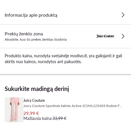
Informacija apie produktą
Prekių ženklo zona
Atraskite, kuo šis prekės ženklas išsiskiria
Produkto kaina, nurodyta svetainėje modivo.lt, yra galiojanti ir gali
skirtis nuo kainos, nurodytos ant pakuotės.
Sukurkite madingą derinį
Juicy Couture
Juicy Couture Sportinės kelnės Active JCSML125403 Rožinė Flared Leg
29,99 €
Mažiausia kaina:
33,99 €