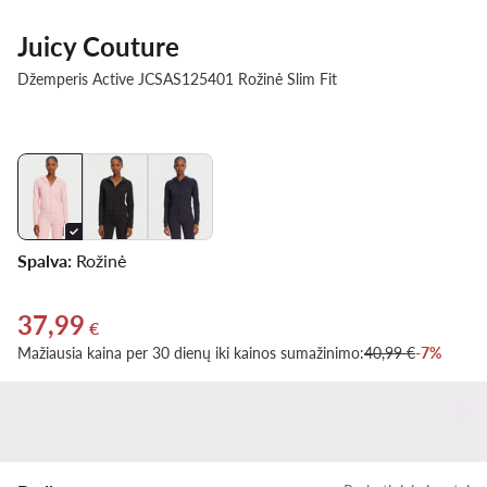
Juicy Couture
Džemperis Active JCSAS125401 Rožinė Slim Fit
Spalva:
Rožinė
37,99
Dabartinė kaina 37,99 €
€
Mažiausia kaina per 30 dienų iki kainos sumažinimo:
40,99 €
-7%