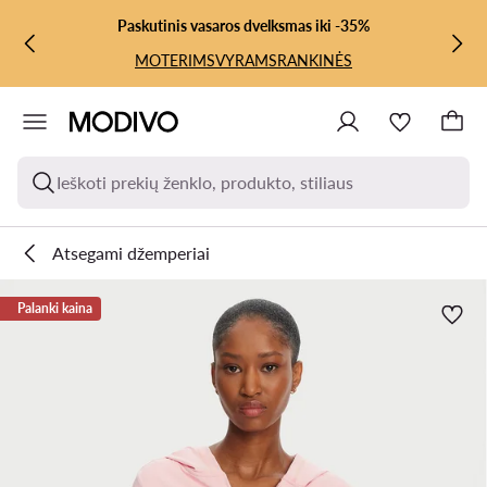
PEREITI PRIE PAGRINDINIO TURINIO
PEREITI Į PAIEŠKĄ
Paskutinis vasaros dvelksmas iki -35%
MOTERIMS
VYRAMS
RANKINĖS
Ieškoti prekių ženklo, produkto, stiliaus
Atsegami džemperiai
Palanki kaina