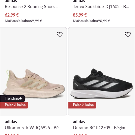
adidas
adidas
Response 2 Running Shoes KK4285 · Bėgimo batai
Terrex Soulstride JQ1602 · Bėgimo batai
Dabartinė kaina
Dabartinė kaina
62,99
€
85,99
€
Mažiausia kaina
69,99 €
Mažiausia kaina
90,99 €
Trending
Palanki kaina
Palanki kaina
adidas
adidas
Ultrarun 5 Tr W JQ6925 · Bėgimo batai
Duramo RC ID2709 · Bėgimo batai