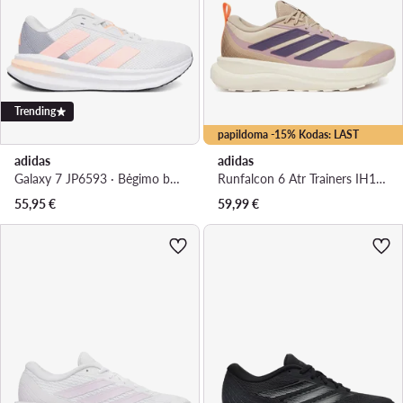
Trending
papildoma -15% Kodas: LAST
adidas
adidas
Galaxy 7 JP6593 · Bėgimo batai
Runfalcon 6 Atr Trainers IH1838 · Bėgimo batai
55,95
€
59,99
€