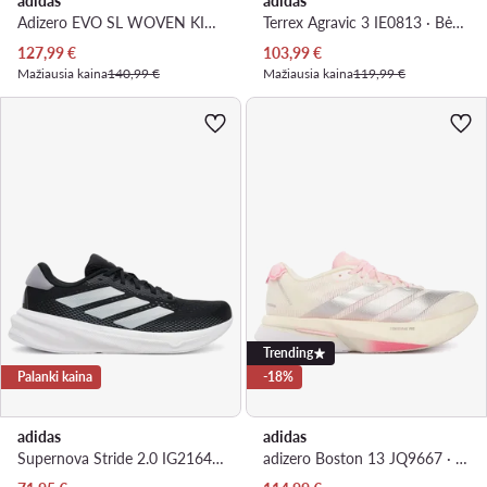
adidas
adidas
Adizero EVO SL WOVEN KI6929 · Bėgimo batai
Terrex Agravic 3 IE0813 · Bėgimo batai
Dabartinė kaina
Dabartinė kaina
127,99
€
103,99
€
Mažiausia kaina
140,99 €
Mažiausia kaina
119,99 €
Trending
Palanki kaina
-18%
adidas
adidas
Supernova Stride 2.0 IG2164 · Bėgimo batai
adizero Boston 13 JQ9667 · Bėgimo batai