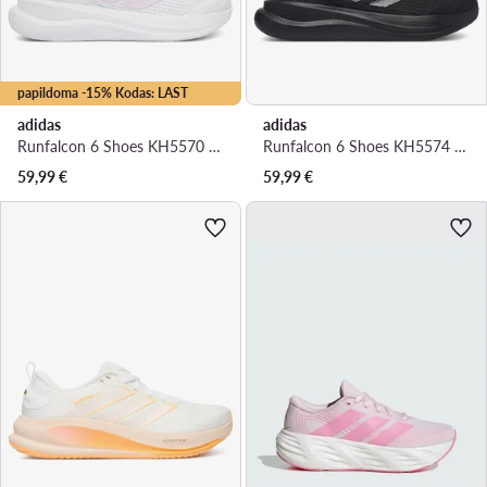
papildoma -15% Kodas: LAST
adidas
adidas
Runfalcon 6 Shoes KH5570 · Bėgimo batai
Runfalcon 6 Shoes KH5574 · Bėgimo batai
59,99
€
59,99
€