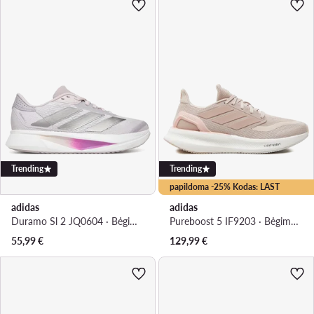
Trending
Trending
papildoma -25% Kodas: LAST
adidas
adidas
Duramo Sl 2 JQ0604 · Bėgimo batai
Pureboost 5 IF9203 · Bėgimo batai
55,99
€
129,99
€