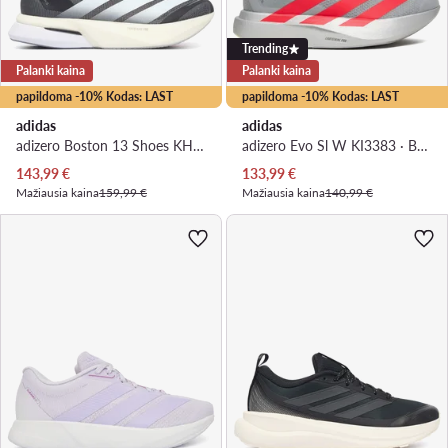
Trending
Palanki kaina
Palanki kaina
papildoma -10% Kodas: LAST
papildoma -10% Kodas: LAST
adidas
adidas
adizero Boston 13 Shoes KH5602 · Bėgimo batai
adizero Evo Sl W KI3383 · Bėgimo batai
Dabartinė kaina
Dabartinė kaina
143,99
€
133,99
€
Mažiausia kaina
159,99 €
Mažiausia kaina
140,99 €