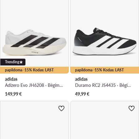
Trending
papildoma -15% Kodas: LAST
papildoma -15% Kodas: LAST
adidas
adidas
Adizero Evo JH6208 · Bėgimo batai
Duramo RC2 JS4435 · Bėgimo batai
149,99
€
49,99
€