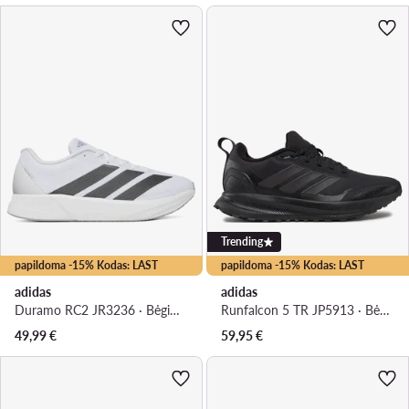
Trending
papildoma -15% Kodas: LAST
papildoma -15% Kodas: LAST
adidas
adidas
Duramo RC2 JR3236 · Bėgimo batai
Runfalcon 5 TR JP5913 · Bėgimo batai
49,99
€
59,95
€