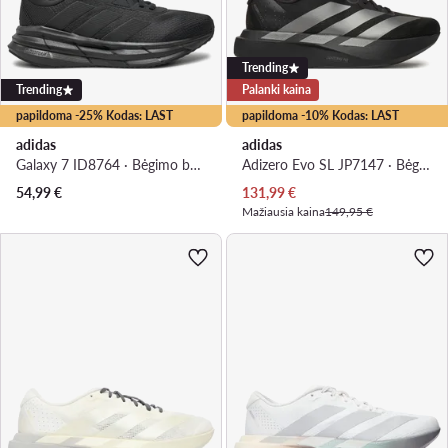
Trending
Trending
Palanki kaina
papildoma -25% Kodas: LAST
papildoma -10% Kodas: LAST
adidas
adidas
Galaxy 7 ID8764 · Bėgimo batai
Adizero Evo SL JP7147 · Bėgimo batai
Dabartinė kaina
54,99
€
131,99
€
Mažiausia kaina
149,95 €