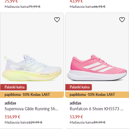
Dabartinė kaina
Dabartinė kaina
75,99
€
43,99
€
Mažiausia kaina
79,99 €
Mažiausia kaina
46,95 €
Palanki kaina
Palanki kaina
papildoma -10% Kodas: LAST
papildoma -10% Kodas: LAST
adidas
adidas
Supernova Glide Running Shoes KJ1862 · Bėgimo batai
Runfalcon 6 Shoes KH5573 · Bėgimo batai
Dabartinė kaina
Dabartinė kaina
116,99
€
53,99
€
Mažiausia kaina
129,99 €
Mažiausia kaina
59,99 €