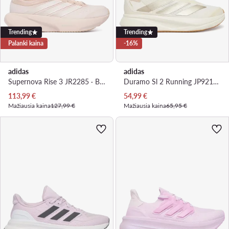
Trending
Trending
Palanki kaina
-16%
adidas
adidas
Supernova Rise 3 JR2285 · Bėgimo batai
Duramo Sl 2 Running JP9217 · Bėgimo batai
Dabartinė kaina
Dabartinė kaina
113,99
€
54,99
€
Mažiausia kaina
127,99 €
Mažiausia kaina
65,95 €