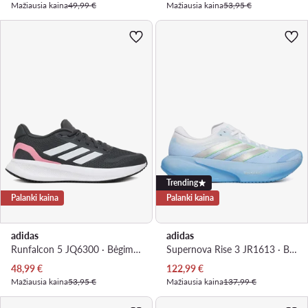
Mažiausia kaina
49,99 €
Mažiausia kaina
53,95 €
Trending
Palanki kaina
Palanki kaina
adidas
adidas
Runfalcon 5 JQ6300 · Bėgimo batai
Supernova Rise 3 JR1613 · Bėgimo batai
Dabartinė kaina
Dabartinė kaina
48,99
€
122,99
€
Mažiausia kaina
53,95 €
Mažiausia kaina
137,99 €