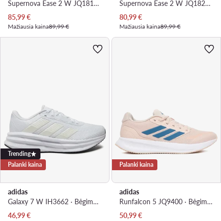
Supernova Ease 2 W JQ1817 · Bėgimo batai
Supernova Ease 2 W JQ1822 · Bėgimo batai
Dabartinė kaina
Dabartinė kaina
85,99
€
80,99
€
Mažiausia kaina
89,99 €
Mažiausia kaina
89,99 €
Trending
Palanki kaina
Palanki kaina
adidas
adidas
Galaxy 7 W IH3662 · Bėgimo batai
Runfalcon 5 JQ9400 · Bėgimo batai
Dabartinė kaina
Dabartinė kaina
46,99
€
50,99
€