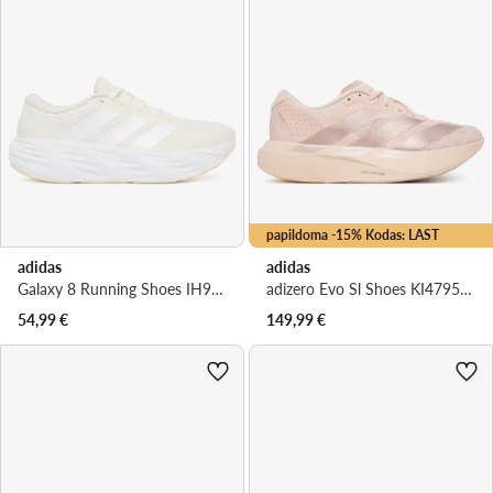
papildoma -15% Kodas: LAST
adidas
adidas
Galaxy 8 Running Shoes IH9794 · Bėgimo batai
adizero Evo Sl Shoes KI4795 · Bėgimo batai
54,99
€
149,99
€