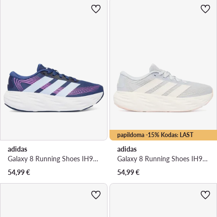
papildoma -15% Kodas: LAST
adidas
adidas
Galaxy 8 Running Shoes IH9787 · Bėgimo batai
Galaxy 8 Running Shoes IH9786 · Bėgimo batai
54,99
€
54,99
€