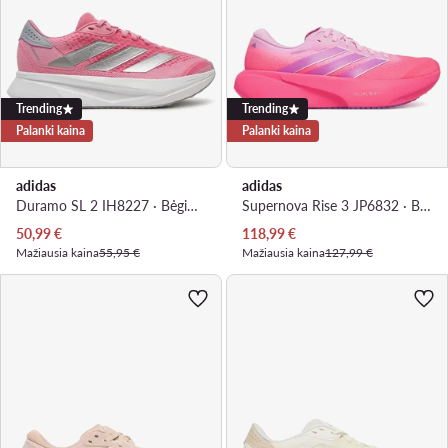
Trending
Trending
Palanki kaina
Palanki kaina
adidas
adidas
Duramo SL 2 IH8227 · Bėgimo batai
Supernova Rise 3 JP6832 · Bėgimo batai
Dabartinė kaina
Dabartinė kaina
50,99
€
118,99
€
Mažiausia kaina
55,95 €
Mažiausia kaina
127,99 €