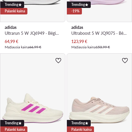
Trending
Trending
Palanki kaina
-19%
adidas
adidas
Ultrarun 5 W JQ6949 · Bėgimo batai
Ultraboost 5 W JQ9075 · Bėgimo batai
Dabartinė kaina
Dabartinė kaina
64,99
€
123,99
€
Mažiausia kaina
66,99 €
Mažiausia kaina
153,99 €
Trending
Trending
Palanki kaina
Palanki kaina