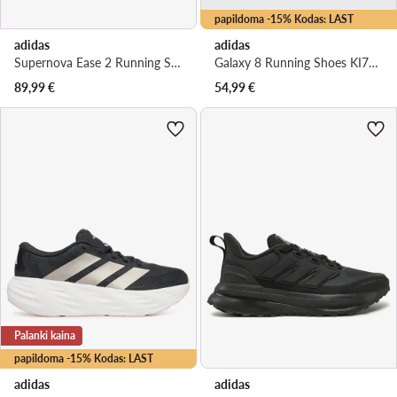
papildoma -15% Kodas: LAST
adidas
adidas
Supernova Ease 2 Running Shoes KJ1841 · Bėgimo batai
Galaxy 8 Running Shoes KI7983 · Bėgimo batai
89,99
€
54,99
€
Palanki kaina
papildoma -15% Kodas: LAST
adidas
adidas