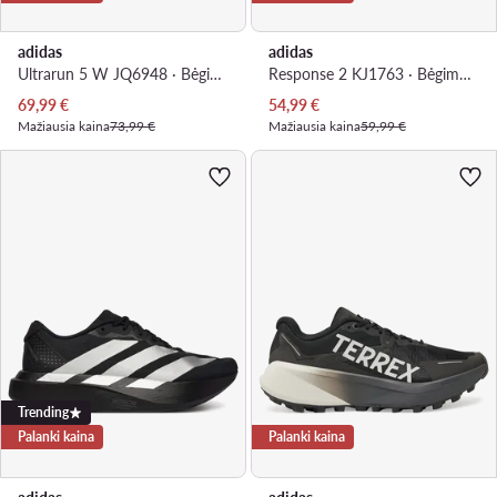
adidas
adidas
Ultrarun 5 W JQ6948 · Bėgimo batai
Response 2 KJ1763 · Bėgimo batai
Dabartinė kaina
Dabartinė kaina
69,99
€
54,99
€
Mažiausia kaina
73,99 €
Mažiausia kaina
59,99 €
Trending
Palanki kaina
Palanki kaina