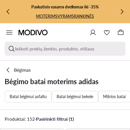
PEREITI PRIE PAGRINDINIO TURINIO
PEREITI Į PAIEŠKĄ
Paskutinis vasaros dvelksmas iki -35%
MOTERIMS
VYRAMS
RANKINĖS
Ieškoti prekių ženklo, produkto, stiliaus
Bėgimas
Bėgimo batai moterims adidas
Batai bėgimui asfaltu
Batai bėgimui bekele
Mišrios batai
Produktai: 152
·
Pasirinkti filtrai (1)