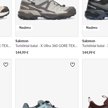
Naujiena
Naujiena
Salomon
Salomon
Turistiniai batai · X Ultra 360 GORE-TEX L45395300 · Spalvota
Turistiniai batai · X Ultra 360 GORE-TEX L45391800 · Smėlio
144,99
€
144,99
€