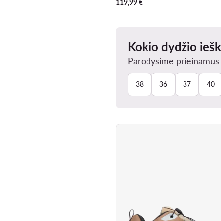
119,99
€
Kokio dydžio ieš
Parodysime prieinamus J
38
36
37
40