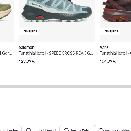
Naujiena
Naujiena
Salomon
Vans
Turistiniai batai · Terrex Freehiker Sl Gore-Tex Hiking Shoes KJ1920 · Žalia
Turistiniai batai · SPEEDCROSS PEAK GORE-TEX L47974500 · Mėlyna
129,99
€
154,99
€
es sukneles
Lasocki batai
Jenny Fairy
coach rankine