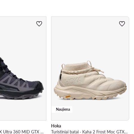
Naujiena
Hoka
Turistiniai batai · X Ultra 360 MID GTX L49101500 · Tamsiai pilka
Turistiniai batai · Kaha 2 Frost Moc GTX GORE-TEX 1155196 · Šviesiai smėlinė