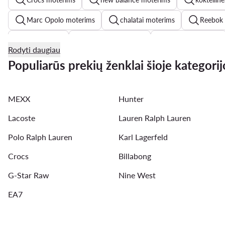
Marc Opolo moterims
chalatai moterims
Reebok 
levis džinsai
new balance 1906
Kappa moterims
Rodyti daugiau
Juoda suknele
triumph liemenėlės
Vandens batai
Populiarūs prekių ženklai šioje kategorij
MEXX
Hunter
Lacoste
Lauren Ralph Lauren
Polo Ralph Lauren
Karl Lagerfeld
Crocs
Billabong
G-Star Raw
Nine West
EA7