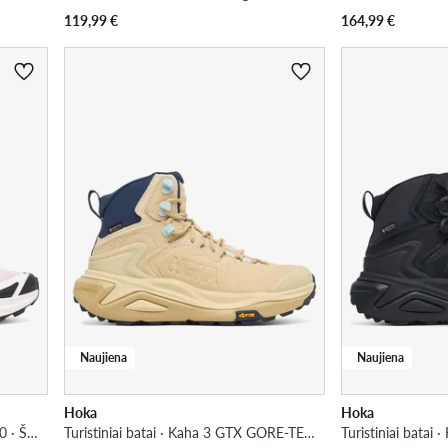
119,99
€
164,99
€
Naujiena
Naujiena
Hoka
Hoka
Turistiniai batai · XT-Evr L45415000 · Šviesiai rožinė
Turistiniai batai · Kaha 3 GTX GORE-TEX 1162531 · Mėlyna