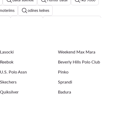
 moterims
odines kelnes
 740
adidas batai
New Balance 327 moterims
audymosi kostiumeliai
Lasocki
Weekend Max Mara
Reebok
Beverly Hills Polo Club
U.S. Polo Assn
Pinko
Skechers
Sprandi
Quiksilver
Badura