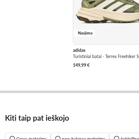
Naujiena
adidas
149,99
€
Kiti taip pat ieškojo
Crocs moterims
new balance moterims
kokteilin