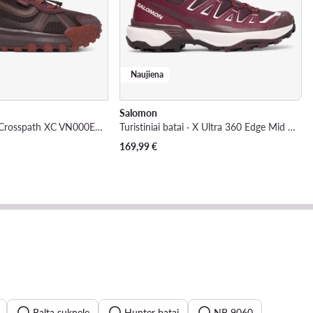
Naujiena
Salomon
Turistiniai batai · Crosspath XC VN000EJJGRB1 · Ruda
Turistiniai batai · X Ultra 360 Edge Mid GORE-TEX L49223400 · Vyšninė
169,99
€
Balta suknele
Hunter batai
NB 9060