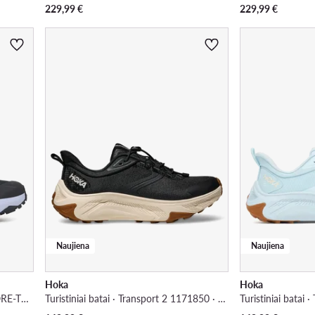
229,99
€
229,99
€
Naujiena
Naujiena
Hoka
Hoka
Turistiniai batai · Outscape Gtx GORE-TEX L49233300 · Juoda
Turistiniai batai · Transport 2 1171850 · Juoda