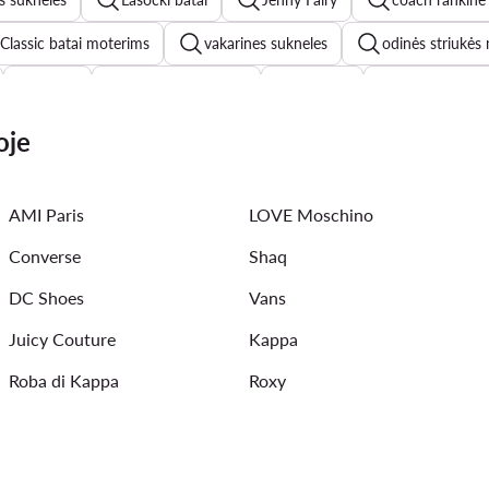
Classic batai moterims
vakarines sukneles
odinės striukės
Roxy
new balance 574
marella
new balance
 moterims
pavasarinės striukės moterims
braletes
m
oje
AMI Paris
LOVE Moschino
Converse
Shaq
DC Shoes
Vans
Juicy Couture
Kappa
Roba di Kappa
Roxy