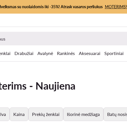
dvelksmas su nuolaidomis iki -35%! Atrask vasaros perliukus
MOTERIMS
enklai
Drabužiai
Avalynė
Rankinės
Aksesuarai
Sportiniai
oterims - Naujiena
lva
Kaina
Prekių ženklai
Išorinė medžiaga
Batų nosi