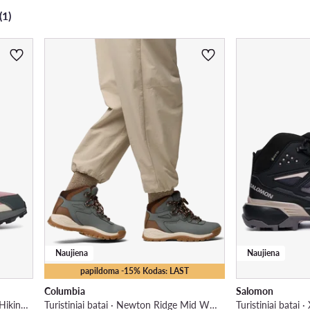
(1)
Naujiena
Naujiena
papildoma -15% Kodas: LAST
Columbia
Salomon
Turistiniai batai · Terrex Anylander Hiking Shoes KJ0869 · Violetinė
Turistiniai batai · Newton Ridge Mid WP 1424692 · Žalia