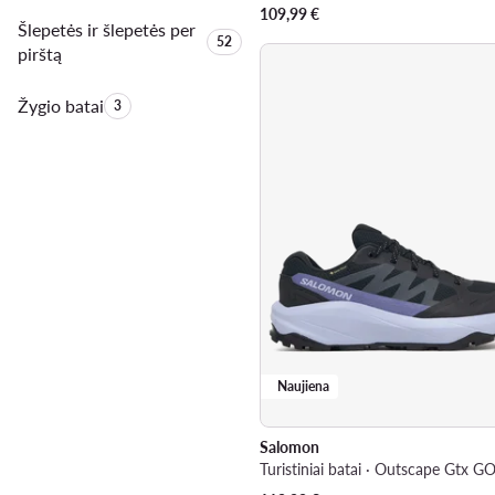
109,99
€
Šlepetės ir šlepetės per
Produktų skaičius:
52
pirštą
Žygio batai
Produktų skaičius:
3
Naujiena
Salomon