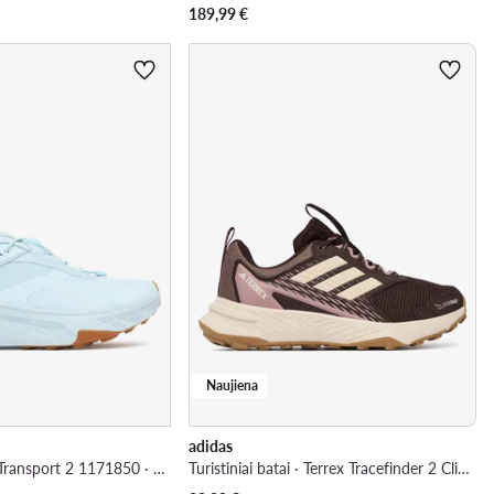
189,99
€
Naujiena
adidas
Turistiniai batai · Transport 2 1171850 · Šviesiai mėlyna
Turistiniai batai · Terrex Tracefinder 2 Climaproof Trail Running Shoes HQ5101 · Ruda