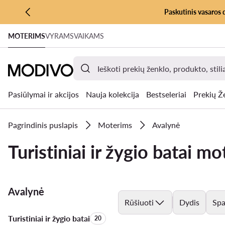
Paskutinis vasaros 
PEREITI PRIE PAGRINDINIO TURINIO
MOTERIMS
VYRAMS
VAIKAMS
PEREITI Į PAIEŠKĄ
Pasiūlymai ir akcijos
Nauja kolekcija
Bestseleriai
Prekių Ž
Pagrindinis puslapis
Moterims
Avalynė
Turistiniai ir žygio batai m
Avalynė
Rūšiuoti
Dydis
Spa
Turistiniai ir žygio batai
Produktų skaičius:
20