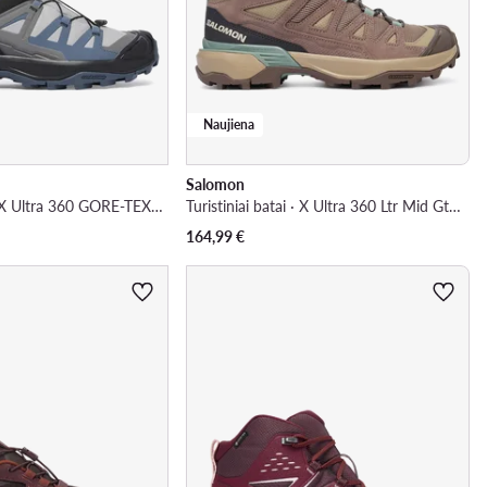
Naujiena
Salomon
Turistiniai batai · X Ultra 360 GORE-TEX L45391700 · Violetinė
Turistiniai batai · X Ultra 360 Ltr Mid Gtx W L49158400 · Chaki
164,99
€