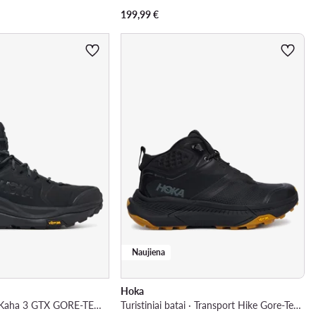
199,99
€
Naujiena
Hoka
Turistiniai batai · Kaha 3 GTX GORE-TEX 1162531 · Juoda
Turistiniai batai · Transport Hike Gore-Tex 1172913 · Juoda