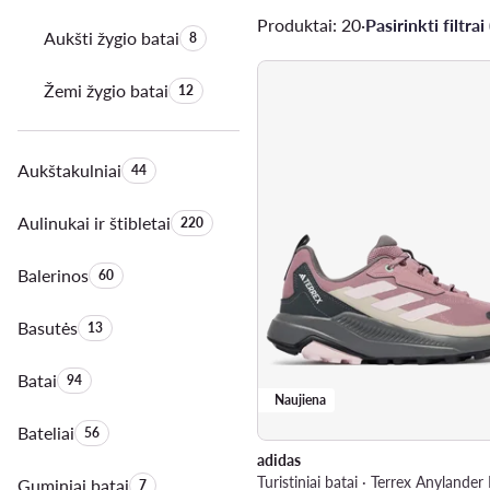
Produktai: 20
·
Pasirinkti filtrai 
Aukšti žygio batai
Produktų skaičius:
8
Žemi žygio batai
Produktų skaičius:
12
Aukštakulniai
Produktų skaičius:
44
Aulinukai ir štibletai
Produktų skaičius:
220
Balerinos
Produktų skaičius:
60
Basutės
Produktų skaičius:
13
Batai
Produktų skaičius:
94
Naujiena
Bateliai
Produktų skaičius:
56
adidas
Guminiai batai
Produktų skaičius:
7