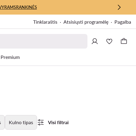
VYRAMS
RANKINĖS
Tinklaraštis
Atsisiųsti programėlę
Pagalba
Premium
s
Kulno tipas
Visi filtrai