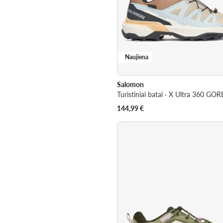
Naujiena
Salomon
144,99
€