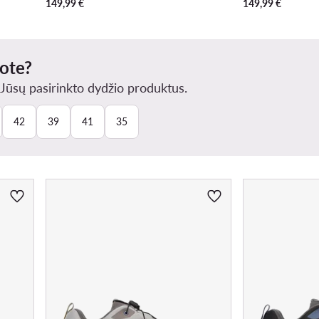
149,99
€
149,99
€
kote?
ūsų pasirinkto dydžio produktus.
42
39
41
35