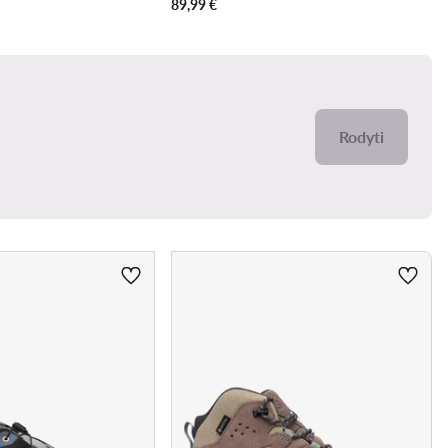
89,99
€
Rodyti