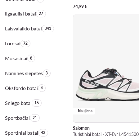
74,99
€
Ilgaauliai batai
Produktų skaičius:
27
Laisvalaikio batai
Produktų skaičius:
341
Lordsai
Produktų skaičius:
72
Mokasinai
Produktų skaičius:
8
Naminės šlepetės
Produktų skaičius:
3
Oksfordo batai
Produktų skaičius:
4
Sniego batai
Produktų skaičius:
16
Naujiena
Sportbačiai
Produktų skaičius:
21
Salomon
Sportiniai batai
Produktų skaičius:
43