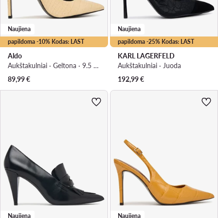
Naujiena
Naujiena
papildoma -10% Kodas: LAST
papildoma -25% Kodas: LAST
Aldo
KARL LAGERFELD
Aukštakulniai · Geltona · 9.5 cm
Aukštakulniai · Juoda
89,99
€
192,99
€
Naujiena
Naujiena