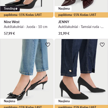
Trending
Naujiena
papildoma -15% Kodas: LAST
papildoma -15% Kodas: LAST
Nine West
JENNY
Aukštakulniai · Juoda · 10 cm
Aukštakulniai · Tamsiai ruda · 7 cm
57,99
€
31,99
€
Naujiena
Naujiena
papildoma -15% Kodas: LAST
papildoma -15% Kodas: LAST