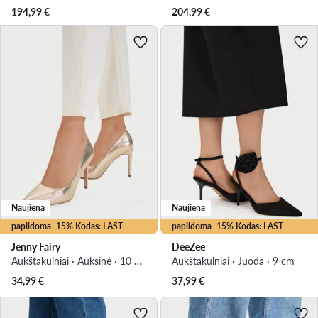
194,99
€
204,99
€
Naujiena
Naujiena
papildoma -15% Kodas: LAST
papildoma -15% Kodas: LAST
Jenny Fairy
DeeZee
Aukštakulniai · Auksinė · 10 cm
Aukštakulniai · Juoda · 9 cm
34,99
€
37,99
€