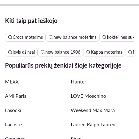
Kiti taip pat ieškojo
Crocs moterims
new balance moterims
kokteilines sukne
levis džinsai
new balance 1906
Kappa moterims
Ro
Populiarūs prekių ženklai šioje kategorijoje
MEXX
Hunter
AMI Paris
LOVE Moschino
Lasocki
Weekend Max Mara
Lacoste
Lauren Ralph Lauren
Converse
Shaq