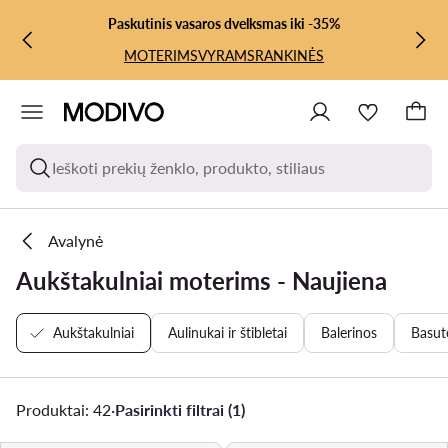
PEREITI PRIE PAGRINDINIO TURINIO
PEREITI Į PAIEŠKĄ
Paskutinis vasaros dvelksmas iki -35%
MOTERIMS
VYRAMS
RANKINĖS
Ieškoti prekių ženklo, produkto, stiliaus
Avalynė
Aukštakulniai moterims - Naujiena
Aukštakulniai
Aulinukai ir štibletai
Balerinos
Basut
Produktai: 42
·
Pasirinkti filtrai (1)