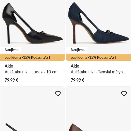
Naujiena
Naujiena
papildoma -15% Kodas: LAST
papildoma -15% Kodas: LAST
Aldo
Aldo
Aukštakulniai · Juoda · 10 cm
Aukštakulniai · Tamsiai mėlyna · 10 cm
79,99
€
79,99
€