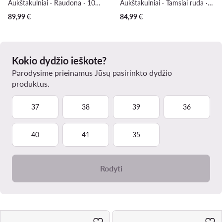
Aukštakulniai · Raudona · 10 cm
Aukštakulniai · Tamsiai ruda · 7 cm
89,99
€
84,99
€
Kokio dydžio ieškote?
Parodysime prieinamus Jūsų pasirinkto dydžio
produktus.
37
38
39
36
40
41
35
Rodyti