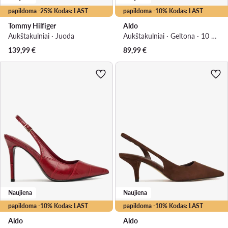
papildoma -25% Kodas: LAST
papildoma -10% Kodas: LAST
Tommy Hilfiger
Aldo
Aukštakulniai · Juoda
Aukštakulniai · Geltona · 10 cm
139,99
€
89,99
€
Naujiena
Naujiena
papildoma -10% Kodas: LAST
papildoma -10% Kodas: LAST
Aldo
Aldo