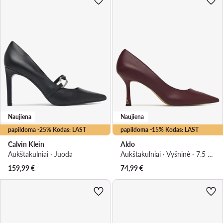
Naujiena
Naujiena
papildoma -25% Kodas: LAST
papildoma -15% Kodas: LAST
Calvin Klein
Aldo
Aukštakulniai · Juoda
Aukštakulniai · Vyšninė · 7.5 cm
159,99
€
74,99
€