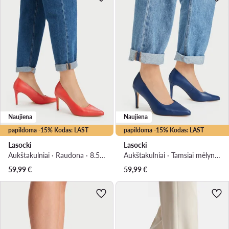
Naujiena
Naujiena
papildoma -15% Kodas: LAST
papildoma -15% Kodas: LAST
Lasocki
Lasocki
Aukštakulniai · Raudona · 8.5 cm
Aukštakulniai · Tamsiai mėlyna · 8.5 cm
59,99
€
59,99
€