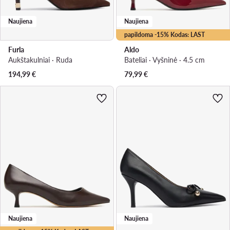
Naujiena
Naujiena
papildoma -15% Kodas: LAST
Furla
Aldo
Aukštakulniai · Ruda
Bateliai · Vyšninė · 4.5 cm
194,99
€
79,99
€
Naujiena
Naujiena