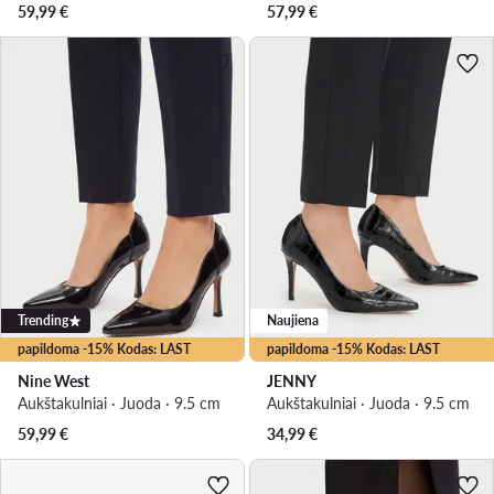
59,99
€
57,99
€
Trending
Naujiena
papildoma -15% Kodas: LAST
papildoma -15% Kodas: LAST
Nine West
JENNY
Aukštakulniai · Juoda · 9.5 cm
Aukštakulniai · Juoda · 9.5 cm
59,99
€
34,99
€