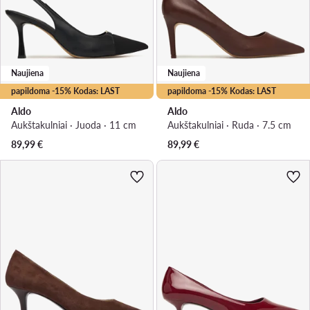
Naujiena
Naujiena
papildoma -15% Kodas: LAST
papildoma -15% Kodas: LAST
Aldo
Aldo
Aukštakulniai · Juoda · 11 cm
Aukštakulniai · Ruda · 7.5 cm
89,99
€
89,99
€