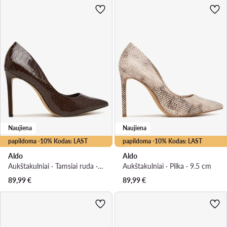
Naujiena
Naujiena
papildoma -10% Kodas: LAST
papildoma -10% Kodas: LAST
Aldo
Aldo
Aukštakulniai · Tamsiai ruda · 9.5 cm
Aukštakulniai · Pilka · 9.5 cm
89,99
€
89,99
€