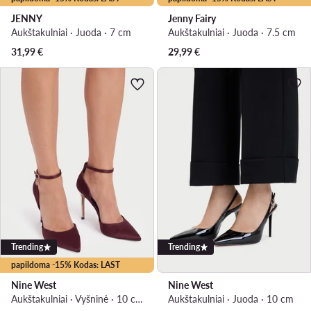
JENNY
Jenny Fairy
Aukštakulniai · Juoda · 7 cm
Aukštakulniai · Juoda · 7.5 cm
31,99
€
29,99
€
Trending
Trending
papildoma -15% Kodas: LAST
Nine West
Nine West
Aukštakulniai · Vyšninė · 10 cm
Aukštakulniai · Juoda · 10 cm