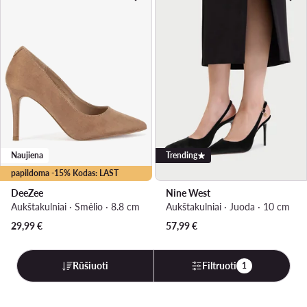
Naujiena
Trending
papildoma -15% Kodas: LAST
DeeZee
Nine West
Aukštakulniai · Smėlio · 8.8 cm
Aukštakulniai · Juoda · 10 cm
29,99
€
57,99
€
Rūšiuoti
Filtruoti
1