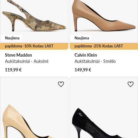
Naujiena
Naujiena
papildoma -10% Kodas: LAST
papildoma -25% Kodas: LAST
Steve Madden
Calvin Klein
Aukštakulniai · Auksinė
Aukštakulniai · Smėlio
119,99
€
149,99
€