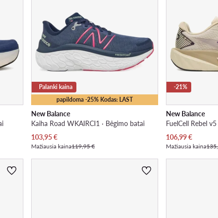
Palanki kaina
-21%
papildoma -25% Kodas: LAST
New Balance
New Balance
i
Kaiha Road WKAIRCI1 · Bėgimo batai
Dabartinė kaina
Dabartinė kaina
103,95
€
106,99
€
Mažiausia kaina
119,95 €
Mažiausia kaina
135