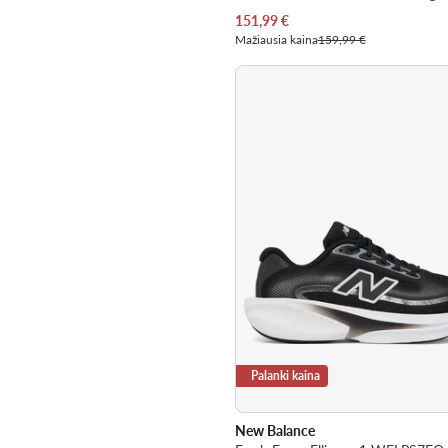
Dabartinė kaina
151,99
€
Mažiausia kaina
159,99 €
Palanki kaina
New Balance