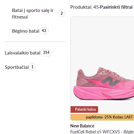
Produktai: 45
·
Pasirinkti filtrai 
Batai į sporto salę ir
Produktų skaičius:
2
fitnesui
Bėgimo batai
Produktų skaičius:
43
Laisvalaikio batai
Produktų skaičius:
314
Sportbačiai
Produktų skaičius:
1
Palanki kaina
papildoma -25% Kodas: LAST
New Balance