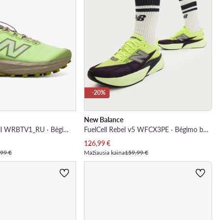
-20%
New Balance
Fuelcell Rebel Trail WRBTV1_RU · Bėgimo batai
FuelCell Rebel v5 WFCX3PE · Bėgimo batai
Dabartinė kaina
126,99
€
,99 €
Mažiausia kaina
159,99 €