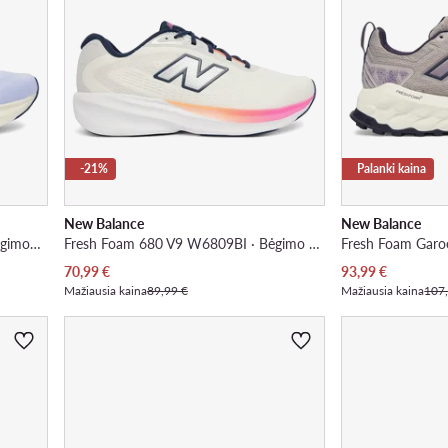
-21%
Palanki kaina
New Balance
New Balance
Fresh Foam 680 v9 W6808P8 · Bėgimo batai
Fresh Foam 680 V9 W6809BI · Bėgimo batai
Dabartinė kaina
Dabartinė kaina
70,99
€
93,99
€
Mažiausia kaina
89,99 €
Mažiausia kaina
107