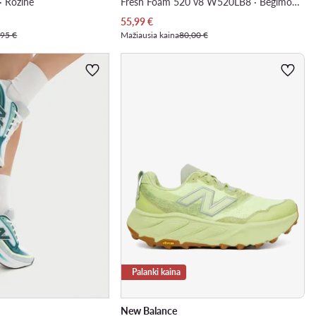
 · Rožinė
Fresh Foam 520 v8 W520LB8 · Bėgimo batai
Dabartinė kaina
55,99
€
,95 €
Mažiausia kaina
80,00 €
Palanki kaina
New Balance