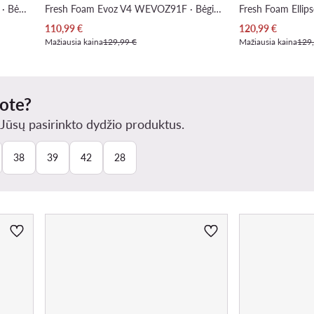
Fresh Foam Ellipse v1 WELPS4HH · Bėgimo batai
Fresh Foam Evoz V4 WEVOZ91F · Bėgimo batai
Dabartinė kaina
Dabartinė kaina
110,99
€
120,99
€
Mažiausia kaina
129,99 €
Mažiausia kaina
129
kote?
ūsų pasirinkto dydžio produktus.
38
39
42
28