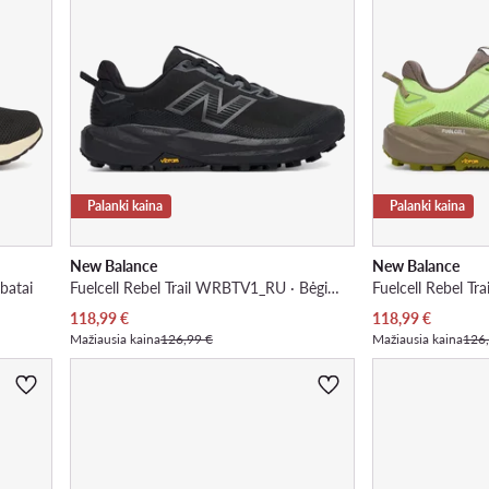
Palanki kaina
Palanki kaina
New Balance
New Balance
 batai
Fuelcell Rebel Trail WRBTV1_RU · Bėgimo batai
Dabartinė kaina
Dabartinė kaina
118,99
€
118,99
€
Mažiausia kaina
126,99 €
Mažiausia kaina
126