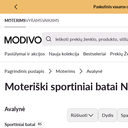
Paskutinis vasaros 
PEREITI PRIE PAGRINDINIO TURINIO
MOTERIMS
VYRAMS
VAIKAMS
PEREITI Į PAIEŠKĄ
Pasiūlymai ir akcijos
Nauja kolekcija
Bestseleriai
Prekių Ž
Pagrindinis puslapis
Moterims
Avalynė
Moteriški sportiniai batai
Avalynė
Rūšiuoti
Dydis
Spa
Sportiniai batai
Produktų skaičius:
45