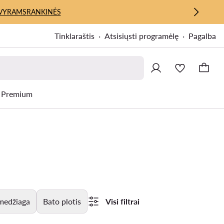
VYRAMS
RANKINĖS
Tinklaraštis
Atsisiųsti programėlę
Pagalba
Premium
 medžiaga
Bato plotis
Visi filtrai