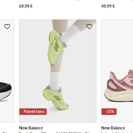
69,99
€
49,99
€
Palanki kaina
-23%
New Balance
New Balance