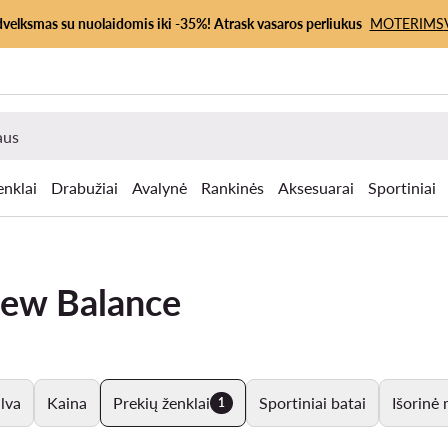
dvelksmas su nuolaidomis iki -35%! Atrask vasaros perliukus
MOTERIMS
enklai
Drabužiai
Avalynė
Rankinės
Aksesuarai
Sportiniai
 New Balance
lva
Kaina
Prekių ženklai
Sportiniai batai
Išorinė
1