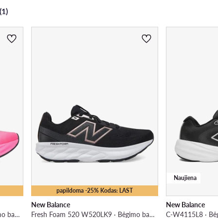
(1)
Naujiena
papildoma -25% Kodas: LAST
New Balance
New Balance
FuelCell Rebel v5 WFCXV5 · Bėgimo batai
Fresh Foam 520 W520LK9 · Bėgimo batai
C-W4115L8 · Bėg