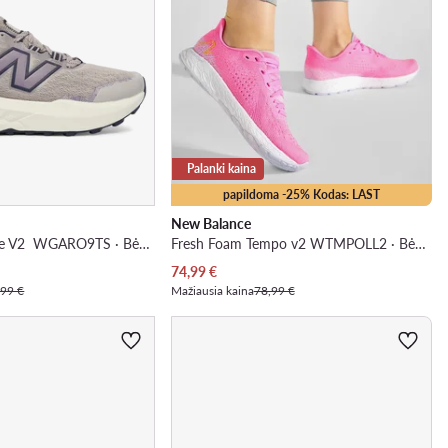
Palanki kaina
papildoma -25% Kodas: LAST
New Balance
Fresh Foam Garoe V2 WGARO9TS · Bėgimo batai
Fresh Foam Tempo v2 WTMPOLL2 · Bėgimo batai
Dabartinė kaina
74,99
€
,99 €
Mažiausia kaina
78,99 €