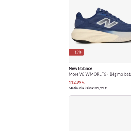
-19%
New Balance
More V6 WMORLF6 · Bėgimo bata
Dabartinė kaina
112,99
€
Mažiausia kaina
139,99 €