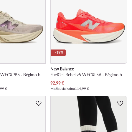
-19%
New Balance
FuelCell Rebel v5 WFCXPB5 · Bėgimo batai
FuelCell Rebel v5 WFCXL5A · Bėgimo batai
Dabartinė kaina
92,99
€
,99 €
Mažiausia kaina
114,99 €