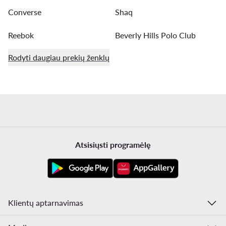
Converse
Shaq
Reebok
Beverly Hills Polo Club
Rodyti daugiau prekių ženklų
Atsisiųsti programėlę
Klientų aptarnavimas