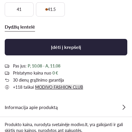
41
41.5
Dydžių lentelė
Įdėti į krepšelį
Pas jus:
P, 10.08 - A, 11.08
Pristatymo kaina nuo
0 €
30 dienų grąžinimo garantija
+118 taškai
MODIVO FASHION CLUB
Informacija apie produktą
Produkto kaina, nurodyta svetainėje modivo.lt, yra galiojanti ir gali
skirtis nuo kainos, nurodytos ant pakuotės.