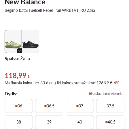
New Balance
Bėgimo batai Fuelcell Rebel Trail WRBTV1_RU Žalia
Spalva:
Žalia
118,99
Dabartinė kaina 118,99 €
€
Mažiausia kaina per 30 dienų iki kainos sumažinimo:
126,99 €
-6%
Dydis:
Paskutiniai vienetai
36
36.5
37
37.5
38
39
40
40.5